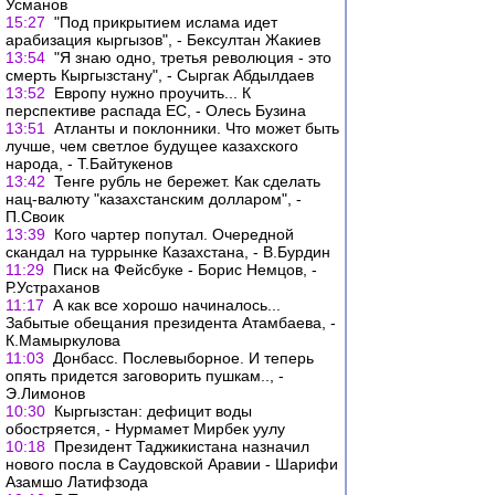
Усманов
15:27
"Под прикрытием ислама идет
арабизация кыргызов", - Бексултан Жакиев
13:54
"Я знаю одно, третья революция - это
смерть Кыргызстану", - Сыргак Абдылдаев
13:52
Европу нужно проучить... К
перспективе распада ЕС, - Олесь Бузина
13:51
Атланты и поклонники. Что может быть
лучше, чем светлое будущее казахского
народа, - Т.Байтукенов
13:42
Тенге рубль не бережет. Как сделать
нац-валюту "казахстанским долларом", -
П.Своик
13:39
Кого чартер попутал. Очередной
скандал на туррынке Казахстана, - В.Бурдин
11:29
Писк на Фейсбуке - Борис Немцов, -
Р.Устраханов
11:17
А как все хорошо начиналось...
Забытые обещания президента Атамбаева, -
К.Мамыркулова
11:03
Донбасс. Послевыборное. И теперь
опять придется заговорить пушкам.., -
Э.Лимонов
10:30
Кыргызстан: дефицит воды
обостряется, - Нурмамет Мирбек уулу
10:18
Президент Таджикистана назначил
нового посла в Саудовской Аравии - Шарифи
Азамшо Латифзода