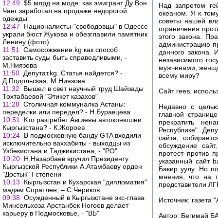
12:49
$5 млрд на моде: как эмигрант Ду Вон
Над запретом ге
Чанг заработал на продаже недорогой
океаном. Я к том
одежды
советы нашей вла
12:47
Националисты-"свободовцы" в Одессе
ограничения прот
украли бюст Жукова и обезглавили памятник
этого закона. Пр
Ленину (фото)
администрацию пр
11:51
Самосожжение.kg как способ
данного закона. 
заставить суды быть справедливыми, -
независимого гос
М.Ниязова
мужчинами, женщи
11:50
Депутат.kg. Статья найдется? -
всему миру?
Д.Подольская, М.Ниязова
11:32
Вышел в свет научный труд Шайзады
Сайт геев, испол
Тохтабаевой "Этикет казахов"
11:28
Столичная коммуналка Астаны:
Недавно с целью
переделки или передел? - Н.Буравцева
главной страниц
10:51
Кто разгребет Авгиевы автоконюшни
прекратить нен
Кыргызстана? - К.Жороев
Республике". Деп
10:24
В подмосковную банду GTA входили
сайта, собирает
исключительно ваххабиты - выходцы из
обсуждение сайт
Узбекистана и Таджикистана, - "РО"
протест против 
10:20
Н.Назарбаев вручил Президенту
указанный сайт b
Кыргызской Республики А.Атамбаеву орден
Бакир уулу. Но п
"Достык" I степени
мнения, что на 
10:13
Кыргызстан и Кухарская "дипломатия"
представители ЛГБ
мадам Спратлен, – С.Чериков
09:38
Осужденный в Кыргызстане экс-глава
Источник: газета 
Минсельхоза Арстанбек Ногоев делает
карьеру в Подмосковье, - "ВБ"
Автор: Бегимай 