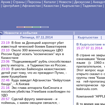
Архив
|
Страны
|
Персоны
|
Каталог
|
Новости
|
Дискуссии
|
Анекдо
|
ЦентрАзия
|
Афганистан
|
Казахстан
|
Кыргызстан
|
Таджикистан
|
Новости и события
|
Пятница, 07.11.2014
Кыргызстан
|
23:19
В бою за Донецкий аэропорт убит
В Кыргызстане к
известный чеченский боевик Баматгиреев
15:27 07.11.2014
23:10
Около 300 военнослужащих ЦВО
России будут искать "космических" мух в
В стране не закры
Казахстане
означавшее "безза
23:06
"Подешевевший" рубль способствовал
языке (с 1960-х
росту импорта... в Таджикистан из России..
прилагательное,
23:03
В школах Байконура казахстанских
Этот вопрос еще 
детей учат тому, что их президент Путин, -
открыто сказал о
аким Кушербаев
группы геев "Каз
22:46
Куда заведет Афганистан "бейрутская
на гей-пропага
банда", - А.Князев
категорически п
21:16
Экс-глава аппарата КазСената и
bakiruulu.com.
пособник убийства Утембаев освобожден по
УДО
Компанией "APPLE
20:57
Сделай фрукту замечание - и
поймешь, с каким овощем связался, -
В то время как м