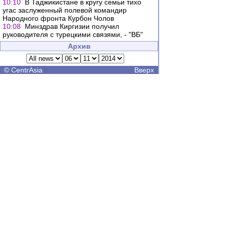
10:10
В Таджикистане в кругу семьи тихо
угас заслуженный полевой командир
Народного фронта Курбон Чолов
10:08
Минздрав Киргизии получил
руководителя с турецкими связями, - "ВБ"
Архив
©
CentrAsia
Вверх