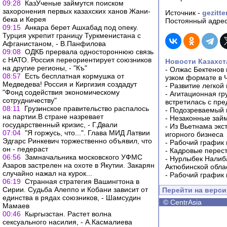
09:28
КазУченые займутся поиском
захоронения первых казахских ханов Жа­ни­
Источник -
gezitte
бе­ка и Ке­рея
Постоянный адрес
09:15
Анкара берет Ашхабад под опеку.
Турция укрепит границу Туркменистана с
Афганистаном, - В.Панфилова
09:08
ОДКБ прервала одностороннюю связь
с НАТО. Россия переориентирует союзников
Новости Казахст
на другие регионы, - "Къ"
-
Олжас Бектенов 
08:57
Есть бесплатная кормушка от
узком формате в 
Медведева! Россия и Киргизия создадут
-
Развитие легкой
"Фонд содействия экономическому
-
Агитационная гр
сотрудничеству"
встретилась с пр
08:11
Грузинское правительство распалось
-
Подозреваемый в
на партии.В стране назревает
-
Незаконные займ
государственный кризис, - Г.Двали
-
Из Вьетнама экс
07:04
"Я горжусь, что...". Глава МИД Латвии
игорного бизнеса
Эдгарс Ринкевич торжественно объявил, что
-
Рабочий график 
он - педераст
-
Кадровые перес
06:56
Замначальника московского УФМС
-
Нурлыбек Налиб
Азаров застрелен на охоте в Якутии. Закарян
Актюбинской обла
случайно нажал на курок...
-
Рабочий график 
06:19
Странная стратегия Вашингтона в
Сирии. Судьба Алеппо и Кобани зависит от
Перейти на верс
единства в рядах союзников, - Шамсудин
©
CentrAsia
Мамаев
00:46
Кыргызстан. Растет волна
сексуального насилия, - А.Касмалиева