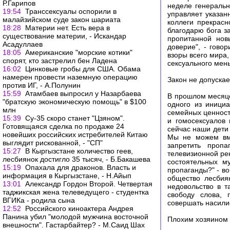
Р.Гарипов
неделе генеральн
19:54
Транссексуалы оспорили в
управляет указан
малайзийском суде закон шариата
коллеги прекрасн
18:28
Материи нет. Есть вера в
благодарю бога з
существование материи, - Искандар
пропитанной нов
Асадуллаев
доверие", - гово
18:05
Американские "морские котики"
взоры всего мира
спорят, кто застрелил бен Ладена
сексуального мен
16:02
Цинковые гробы для США. Обама
намерен провести наземную операцию
Закон не допускае
против ИГ, - А.Полунин
15:59
Атамбаев выпросил у Назарбаева
В прошлом месяце
"братскую экономическую помощь" в $100
одного из иници
млн
семейных ценност
15:39
Су-35 скоро станет "Цзяном".
и гомосексуалов 
Готовящаяся сделка по продаже 24
сейчас наши дети
новейших российских истребителей Китаю
Мы не можем вме
выглядит рискованной, - "СП"
запретить пропа
15:27
В Кыргызстане количество геев,
телевизионной ре
лесбиянок достигло 35 тысяч, - Б.Бакашева
состоятельных м
15:19
Опахала для драконов. Власть и
пропаганды?" - в
информация в Кыргызстане, - Н.Айып
общество лесбиян
13:01
Александр Гордон Второй. Четвертая
недовольство в т
таджикская жена телеведущего - студентка
свободу слова, 
ВГИКа - родила сына
совершать насилие
12:52
Российского киноактера Андрея
Панина убил "молодой мужчина восточной
Плохим хозяином 
внешности". Гастарбайтер? - М.Саид Шах