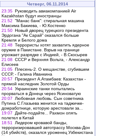
Четверг, 06.11.2014
23:35
Руководить авиакомпанией Air
Kazakhstan будут иностранцы
21:52
"Манас банк": стиральная машина
Максима Бакиева, - Ю.Костенко
21:50
Новый дворец турецкого президента
Эрдогана "Ак Сарай" оказался больше
Кремля и Белого дома
21:48
Террористы хотят захватить ядерное
оружие в Пакистане. Взрыв на границе
угрожает разрядке с Индией, - В.Скосырев
21:08
СССР и Верхняя Вольта, - Александр
Елисеев
21:05
Плесень-2. О мещанстве, сгубившем
СССР, - Галина Иванкина
20:57
Президент А.Атамбаев: Казахстан -
прямой наследник Золотой Орды
20:54
Украинские танки попытались
прорваться в Донецк через Ясиноватую
20:07
Любовная любовь. Сын советника
Путина С.Глазьева женится на таджичке-
домработнице, которую арестовали за...
19:07
Дайте-подайте... Рахмон опять
полетел в Китай
18:51
Лидером кровавой банды,
терроризировавшей автотрассу Москва-Дон
(14 убийств), оказался уроженец Узбекистана