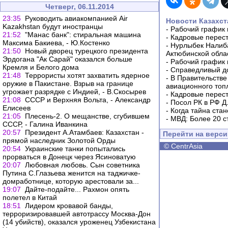
Четверг, 06.11.2014
23:35
Руководить авиакомпанией Air
Новости Казахст
Kazakhstan будут иностранцы
-
Рабочий график 
21:52
"Манас банк": стиральная машина
-
Кадровые перес
Максима Бакиева, - Ю.Костенко
-
Нурлыбек Налиб
21:50
Новый дворец турецкого президента
Актюбинской обла
Эрдогана "Ак Сарай" оказался больше
-
Рабочий график 
Кремля и Белого дома
-
Справедливый до
21:48
Террористы хотят захватить ядерное
-
В Правительстве
оружие в Пакистане. Взрыв на границе
авиационного топ
угрожает разрядке с Индией, - В.Скосырев
-
Кадровые перес
21:08
СССР и Верхняя Вольта, - Александр
-
Посол РК в РФ Д
Елисеев
-
Когда тайна ста
21:05
Плесень-2. О мещанстве, сгубившем
-
МВД: Более 20 с
СССР, - Галина Иванкина
20:57
Президент А.Атамбаев: Казахстан -
Перейти на верс
прямой наследник Золотой Орды
©
CentrAsia
20:54
Украинские танки попытались
прорваться в Донецк через Ясиноватую
20:07
Любовная любовь. Сын советника
Путина С.Глазьева женится на таджичке-
домработнице, которую арестовали за...
19:07
Дайте-подайте... Рахмон опять
полетел в Китай
18:51
Лидером кровавой банды,
терроризировавшей автотрассу Москва-Дон
(14 убийств), оказался уроженец Узбекистана