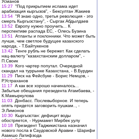
Усманов
15:27
"Под прикрытием ислама идет
арабизация кыргызов", - Бексултан Жакиев
13:54
"Я знаю одно, третья революция - это
смерть Кыргызстану", - Сыргак Абдылдаев
13:52
Европу нужно проучить... К
перспективе распада ЕС, - Олесь Бузина
13:51
Атланты и поклонники. Что может быть
лучше, чем светлое будущее казахского
народа, - Т.Байтукенов
13:42
Тенге рубль не бережет. Как сделать
нац-валюту "казахстанским долларом", -
П.Своик
13:39
Кого чартер попутал. Очередной
скандал на туррынке Казахстана, - В.Бурдин
11:29
Писк на Фейсбуке - Борис Немцов, -
Р.Устраханов
11:17
А как все хорошо начиналось...
Забытые обещания президента Атамбаева, -
К.Мамыркулова
11:03
Донбасс. Послевыборное. И теперь
опять придется заговорить пушкам.., -
Э.Лимонов
10:30
Кыргызстан: дефицит воды
обостряется, - Нурмамет Мирбек уулу
10:18
Президент Таджикистана назначил
нового посла в Саудовской Аравии - Шарифи
Азамшо Латифзода