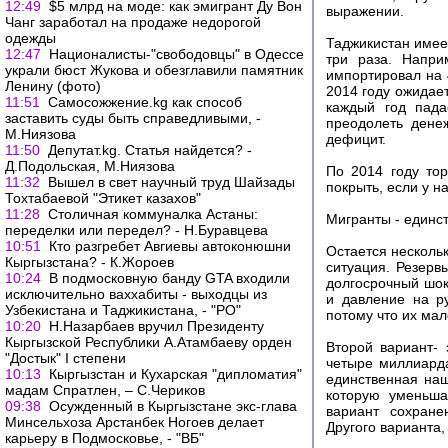
12:49
$5 млрд на моде: как эмигрант Ду Вон
выражении.
Чанг заработал на продаже недорогой
одежды
Таджикистан имее
12:47
Националисты-"свободовцы" в Одессе
три раза. Напри
украли бюст Жукова и обезглавили памятник
импортировал на 
Ленину (фото)
2014 году ожидает
11:51
Самосожжение.kg как способ
каждый год пада
заставить суды быть справедливыми, -
преодолеть дене
М.Ниязова
дефицит.
11:50
Депутат.kg. Статья найдется? -
Д.Подольская, М.Ниязова
По 2014 году тор
11:32
Вышел в свет научный труд Шайзады
покрыть, если у 
Тохтабаевой "Этикет казахов"
11:28
Столичная коммуналка Астаны:
Мигранты - един
переделки или передел? - Н.Буравцева
10:51
Кто разгребет Авгиевы автоконюшни
Остается несколь
Кыргызстана? - К.Жороев
ситуация. Резерв
10:24
В подмосковную банду GTA входили
долгосрочный шок
исключительно ваххабиты - выходцы из
и давление на р
Узбекистана и Таджикистана, - "РО"
потому что их мал
10:20
Н.Назарбаев вручил Президенту
Кыргызской Республики А.Атамбаеву орден
Второй вариант- 
"Достык" I степени
четыре миллиарда
10:13
Кыргызстан и Кухарская "дипломатия"
единственная наш
мадам Спратлен, – С.Чериков
которую уменьша
09:38
Осужденный в Кыргызстане экс-глава
вариант сохране
Минсельхоза Арстанбек Ногоев делает
Другого варианта, 
карьеру в Подмосковье, - "ВБ"