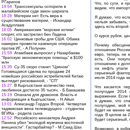
Р.Гарипов
Что, по сути, и п
19:54
Транссексуалы оспорили в
видим, что импорт
малайзийском суде закон шариата
18:28
Материи нет. Есть вера в
Я думаю, что есл
существование материи, - Искандар
нельзя забывать, 
Асадуллаев
здесь есть второй
18:05
Американские "морские котики"
спорят, кто застрелил бен Ладена
О курсе рубля, ц
16:02
Цинковые гробы для США. Обама
намерен провести наземную операцию
Почему обесцени
против ИГ, - А.Полунин
отношении России
15:59
Атамбаев выпросил у Назарбаева
евро, теперь не 
"братскую экономическую помощь" в $100
есть. Они покуп
млн
отношению к долл
15:39
Су-35 скоро станет "Цзяном".
на нефть упали 
Готовящаяся сделка по продаже 24
серьезный фактор
новейших российских истребителей Китаю
июля 2014 года з
выглядит рискованной, - "СП"
15:27
В Кыргызстане количество геев,
Что касается пе
лесбиянок достигло 35 тысяч, - Б.Бакашева
полугодие 2014
15:19
Опахала для драконов. Власть и
выражении. Если 
информация в Кыргызстане, - Н.Айып
я думаю, что сп
13:01
Александр Гордон Второй. Четвертая
полугодию, мой п
таджикская жена телеведущего - студентка
будет не менее ч
ВГИКа - родила сына
года. В целом за 
12:52
Российского киноактера Андрея
будет серьезный,
Панина убил "молодой мужчина восточной
внешности". Гастарбайтер? - М.Саид Шах
Возможно, в рубл