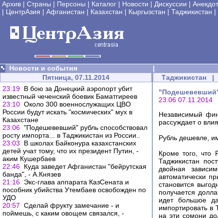
Архив
|
Страны
|
Персоны
|
Каталог
|
Новости
|
Дискуссии
|
Анекдо
|
ЦентрАзия
|
Афганистан
|
Казахстан
|
Кыргызстан
|
Таджикистан
|
Новости и события
|
Пятница, 07.11.2014
Таджикистан
|
23:19
В бою за Донецкий аэропорт убит
"Подешевевший" 
известный чеченский боевик Баматгиреев
23:06 07.11.2014
23:10
Около 300 военнослужащих ЦВО
России будут искать "космических" мух в
Независимый фин
Казахстане
рассуждает о влия
23:06
"Подешевевший" рубль способствовал
росту импорта... в Таджикистан из России..
Рубль дешевле, им
23:03
В школах Байконура казахстанских
детей учат тому, что их президент Путин, -
Кроме того, что 
аким Кушербаев
Таджикистан пос
22:46
Куда заведет Афганистан "бейрутская
двойная зависим
банда", - А.Князев
автоматически при
21:16
Экс-глава аппарата КазСената и
становится выгод
пособник убийства Утембаев освобожден по
получается долла
УДО
идет большое да
20:57
Сделай фрукту замечание - и
импортировать в 
поймешь, с каким овощем связался, -
на эти сомони до