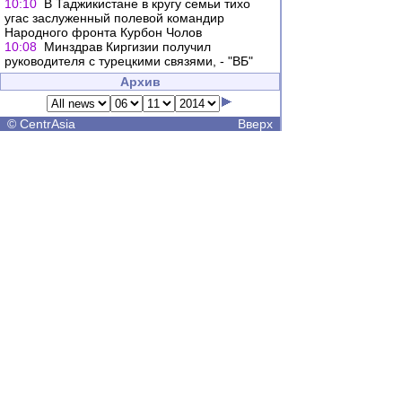
10:10
В Таджикистане в кругу семьи тихо
угас заслуженный полевой командир
Народного фронта Курбон Чолов
10:08
Минздрав Киргизии получил
руководителя с турецкими связями, - "ВБ"
Архив
©
CentrAsia
Вверх