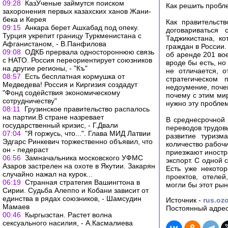
09:28
КазУченые займутся поиском
Как решить пробл
захоронения первых казахских ханов Жа­ни­
бе­ка и Ке­рея
Как правительст
09:15
Анкара берет Ашхабад под опеку.
договариваться
Турция укрепит границу Туркменистана с
Таджикистана, к
Афганистаном, - В.Панфилова
граждан в России.
09:08
ОДКБ прервала одностороннюю связь
об аренде 201 во
с НАТО. Россия переориентирует союзников
вроде бы есть, но
на другие регионы, - "Къ"
не отличается, 
08:57
Есть бесплатная кормушка от
стратегическом
Медведева! Россия и Киргизия создадут
недоумение, почем
"Фонд содействия экономическому
почему с этим ми
сотрудничеству"
нужно эту пробле
08:11
Грузинское правительство распалось
на партии.В стране назревает
В среднесрочной 
государственный кризис, - Г.Двали
переводов трудовы
07:04
"Я горжусь, что...". Глава МИД Латвии
развитие туризм
Эдгарс Ринкевич торжественно объявил, что
количество рабочи
он - педераст
приезжают иностра
06:56
Замначальника московского УФМС
экспорт. С одной 
Азаров застрелен на охоте в Якутии. Закарян
Есть уже некотор
случайно нажал на курок...
проектов, отелей
06:19
Странная стратегия Вашингтона в
могли бы этот рын
Сирии. Судьба Алеппо и Кобани зависит от
единства в рядах союзников, - Шамсудин
Источник -
rus.ozo
Мамаев
Постоянный адрес
00:46
Кыргызстан. Растет волна
сексуального насилия, - А.Касмалиева