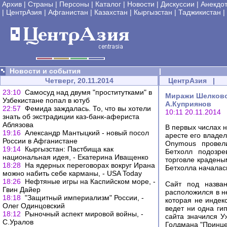
Архив
|
Страны
|
Персоны
|
Каталог
|
Новости
|
Дискуссии
|
Анекдо
|
ЦентрАзия
|
Афганистан
|
Казахстан
|
Кыргызстан
|
Таджикистан
|
Новости и события
|
Четверг, 20.11.2014
ЦентрАзия
|
23:10
Самосуд над двумя "проститутками" в
Миражи Шелковог
Узбекистане попал в ютуб
А.Куприянов
22:57
Фемида заждалась. То, что вы хотели
10:11 20.11.2014
знать об экстрадиции каз-банк-афериста
Аблязова
В первых числах 
19:16
Александр Мантыцкий - новый посол
аресте его владел
России в Афганистане
Onymous провели
19:14
Кыргызстан: Пастбища как
Бетхолл подозре
национальная идея, - Екатерина Иващенко
торговле краденым
18:28
На ядерных переговорах вокруг Ирана
Бетхолла началась
можно набить себе карманы, - USA Today
18:26
Нефтяные игры на Каспийском море, -
Сайт под назван
Гвин Дайер
расположился в не
18:18
"Защитный империализм" России, -
которая не индек
Олег Одинцовский
ведет ни одна ги
18:12
Рыночный аспект мировой войны, -
сайта значился У
С.Уралов
Голдмана "Принце