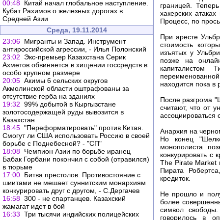
00:48
Китай начал глобальное наступление.
границей. Теперь
Кубат Рахимов о железных дорогах в
хакерских атаках
Средней Азии
Процесс, по прось
Среда, 19.11.2014
При аресте Ульбр
23:06
Мигранты и Запад. Инструмент
стоимость котор
антироссийской агрессии, - Илья Полонский
изъятых у Ульбр
23:02
Экс-премьер Казахстана Серик
позже на онлай
Ахметов обвиняется в хищении госсредств в
капиталистом 
особо крупном размере
переименованной 
20:05
Акимы 6 сельских округов
находится пока в
Акмолинской области оштрафованы за
отсутствие герба на зданиях
После разгрома "Ш
19:32
99% добытой в Кыргызстане
считают, что от у
золотосодержащей руды вывозится в
ассоциироваться 
Казахстан
18:45
"Переформатировать" против Китая.
Анархия на черно
Смогут ли США использовать Россию в своей
Но конец "Шелко
борьбе с Поднебесной? - "СП"
монополиста поз
18:08
Чемпион Азии по борьбе иранец
конкурировать с к
Бабак Горбани покончил с собой (отравился)
The Pirate Marke
в тюрьме
Пирата Робертса
17:00
Битва престолов. Противостояние с
кредиток.
шиитами не мешает суннитским монархиям
конкурировать друг с другом, - С.Дергачев
Не прошло и полу
16:58
300 - не спартанцев. Казахский
более совершенны
жамагат идет в бой
символ свободы.
16:33
Три тысячи индийских полицейских
говорилось в о