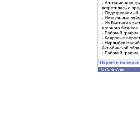
-
Агитационная гр
встретилась с пр
-
Подозреваемый в
-
Незаконные займ
-
Из Вьетнама экс
игорного бизнеса
-
Рабочий график 
-
Кадровые перес
-
Нурлыбек Налиб
Актюбинской обла
-
Рабочий график 
Перейти на верс
©
CentrAsia