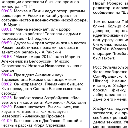
коррупции арестовали бывшего премьер-
Пират Робертс з
министра, - "НГ"
редактор америк
09:05
Москва и Пекин дадут отпор цветным
сообщения на "Ше
революциям. Россия и Китай укрепляют
сотрудничество в военно-технической сфере,
Тем не менее ФБР
- В.Мухин
ближе. Кольцо см
09:01
"Манна небесная", или Добро
дилеров, торго
пожаловать в рабство! Торговля людьми и
идентификации ли
Кыргызстан, - В.Предигер
под угрозу анони
08:59
Двуглавый орел устремился на восток.
биткоины, показа
Россия озаботилась правами человека в
PayPal и Western 
азиатском регионе, - А.Райский
операции "Бомба 
08:58
"Миссис мира-2014" стала Марина
был закрыт.
Алексейчик из Белоруссии. "Миссис
Севастополь" Наталья Николаева вышла в
Росс Уильям Ульб
финал
Фото: сообщество 
08:04
Президент Академии наук
Сан-Франциско б
Таджикистана Рахими стал академиком
Ulbricht). Имен
08:02
Он исправился. Племянник бывшего
институте Ульбри
Кыр-президента Санжар Бакиев вышел на
бросил физику
свободу
либертарианство.
07:26
Карабах: зачем Азербайджан сбил
даже о его имени.
вертолет и как ответит Армения, - А.Халатян
02:39
Башня шатается. Вы слышите, как
Ульбрихта подвел
хрустят континенты, как колышутся
затевался, он пр
материки? - Александр Проханов
свой электронный 
01:09
Как я воевал в Донбассе. Простой и
делом техники. У
честный рассказ Игоря Стрелкова
местонахождение