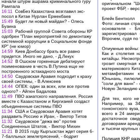
начали штурм ашрама криминального гуру
оригинальном "Ш
Рампала
проект ФБР, - вер
16:11
СовБез Казахстана возглавил экс-
посол в Китае Нурлан Ермекбаев
Блейк Бентхолл
15:49
Будет ли новый майдан? - Олесь
Фото: личная стр
Бузина
основателя - Бл
15:03
Рабочей группой Совета обороны КР
зарегистрировал
одобрен "План мероприятий по демонтажу
Впрочем, судя по 
системной коррупции в Социальном фонде
КР" (не юмор)
Опиумные войны: 
14:59
Киев Донбассу брать все равно
Как и столетия 
придется. Иного не дано, - Д.Лекух
китайцы. Несмотр
14:52
В Ошском горкенеше дебатируют
грозит смертная 
поименование в честь В.Путина еще не
материкового Кит
построенного эстакадного моста
метамфетамин ки
14:50
Саудовская Аравия подходит к краху
Юньнань, пилюли
своей системы, - В.Алексеев
"соли для ванн" -
14:44
ОПЕК: один за всех, или все против
Новую Зеландию и
одного? - Айгюн Бадалова
11:49
ПВО азиатского направления. Россия
Для тех, кого н
вместе с Казахстаном и Киргизией создаст
Например, за 34
объединенные системы ПВО
гонконгского вуз
11:34
США и Саудовская Аравия хотят
всего в 24 амери
раздавить Россию и Иран, - Виктор Титов
достаточное свид
11:32
Саудовское "дежа вю" против
договорами аренды
Соединенных Штатов, - Виктор Михин
и тысячи крупных 
11:21
В 2015 году Кыргызстан ждет серия 6-
7-балльных землетрясений, - бодрит
Полиция КНР, разу