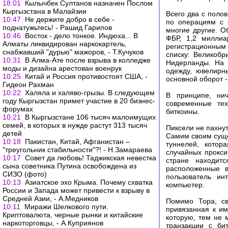
18:01
Кылычбек Султанов назначен Послом
Кыргызстана в Малайзии
Всего два с поло
10:47
Не держите добро в себе -
по операциям с 
поднатужьтесь! - Рашид Гарипов
многие другие. О
10:46
Восток - дело тонкое. Индюха... В
ФБР, 1,2 миллиа
Алматы ликвидирован наркокартель,
регистрационным 
снабжавший "дурью" мажоров, - Т.Кучуков
списку: Великобр
10:31
В Алма-Ате после взрыва в колледже
Нидерланды. На 
моды и дизайна арестован военрук
одежду, ювелирн
10:25
Китай и Россия противостоят США, -
основной оборот -
Гидеон Рахман
10:22
Халяла и халяво-грызы. В следующем
В принципе, ни
году Кыргызстан примет участие в 20 бизнес-
современные тех
форумах
биткоины.
10:21
В Кыргызстане 106 тысяч малоимущих
семей, в которых в нужде растут 313 тысяч
Пиксели не пахну
детей
Самим своим суще
10:18
Пакистан, Китай, Афганистан –
туннелей, котор
"треугольник стабильности"?! - Н.Замараева
случайных прокси
10:17
Совет да любовь! Таджикская невестка
стране находит
сына советника Путина освобождена из
расположенные в
СИЗО (фото)
пользователь ин
10:13
Азиатское эхо Крыма. Почему схватка
компьютер.
России и Запада может привести к взрыву в
Средней Азии, - А.Медников
Помимо Тора, св
10:11
Миражи Шелкового пути.
привязанная к им
Криптовалюта, черные рынки и китайские
которую, тем не 
наркоторговцы, - А.Куприянов
транзакции с би