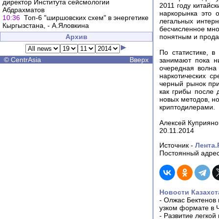
директор Института сейсмологии
2011 году китайс
Абдрахматов
наркорынка это 
10:36
Топ-6 "ширшовских схем" в энергетике
легальных интерн
Кыргызстана, - А.Яловкина
бесчисленное мно
Архив
понятным и прода
По статистике, 
©
CentrAsia
Вверх
занимают пока н
очередная волна
наркотических ср
черный рынок при
как грибы после 
новых методов, но
криптодилерами.
Алексей Куприяно
20.11.2014
Источник -
Лента.
Постоянный адрес
Новости Казахст
-
Олжас Бектенов 
узком формате в 
-
Развитие легкой