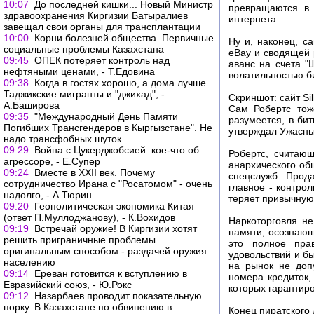
10:07
До последней кишки... Новый Министр
превращаются в 
здравоохранения Киргизии Батыралиев
интернета.
завещал свои органы для трансплантации
10:00
Корни болезней общества. Первичные
Ну и, наконец, с
социальные проблемы Казахстана
eBay и сводящей 
09:45
ОПЕК потеряет контроль над
аванс на счета "
нефтяными ценами, - Т.Едовина
волатильностью би
09:38
Когда в гостях хорошо, а дома лучше.
Таджикские мигранты и "джихад", -
Скриншот: сайт Si
А.Баширова
Сам Робертс тож
09:35
"Международный День Памяти
разумеется, в би
Погибших Трансгендеров в Кыргызстане". Не
утверждал Ужасный
надо трансфобных шуток
09:29
Война с Цукерджобсией: кое-что об
Робертс, считаю
агрессоре, - Е.Супер
анархического об
09:24
Вместе в XXII век. Почему
спецслужб. Прод
сотрудничество Ирана с "Росатомом" - очень
главное - контро
надолго, - А.Тюрин
теряет привычную
09:20
Геополитическая экономика Китая
(ответ П.Муллоджанову), - К.Вохидов
Наркоторговля не
09:19
Встречай оружие! В Киргизии хотят
памяти, осознающ
решить приграничные проблемы
это полное пра
оригинальным способом - раздачей оружия
удовольствий и б
населению
на рынок не доп
09:14
Ереван готовится к вступлению в
номера кредиток,
Евразийский союз, - Ю.Рокс
которых гарантиро
09:12
Назарбаев проводит показательную
порку. В Казахстане по обвинению в
Конец пиратского 