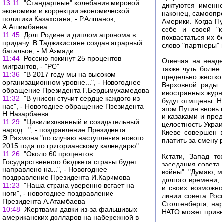
13:11
"Стандартные" колебания мировой
диктуются именн
экономики и коррекции экономической
наконец, самоопр
политики Казахстана, - Р.Алшанов,
Америки. Когда Пу
А.Ашимбаева
себе и своей "к
11:45
Долг Родине и диплом агронома в
похвастаться их б
придачу. В Таджикистане создан аграрный
слово "партнеры" 
батальон, - М.Ахмади
11:44
Россию покинут 25 процентов
Отвечая на неаде
мигрантов, - "РО"
также чуть более
11:36
"В 2017 году мы на высоком
предельно жестко 
организационном уровне...", - Новогоднее
Верховной рады 
обращение Президента Г.Бердымухамедова
иностранных журна
11:32
"В унисон стучит сердце каждого из
будут отмщены. Н
нас", - Новогоднее обращение Президента
этом Путин вновь
Н.Назарбаева
и казаками и пре
11:29
"Цивилизованный и созидательный
целостность Укра
народ...", - поздравление Президента
Киеве совершен в
Э.Рахмона "по случаю наступления нового
платить за смену
2015 года по григорианскому календарю"
11:26
"Около 60 процентов
Кстати, Запад т
Государственного бюджета страны будет
заседания совета
направлено на...", - Новогоднее
войны": "Думаю, м
поздравление Президента И.Каримова
долгого времени,
11:23
"Наша страна уверенно встает на
и своих возможно
ноги", - новогоднее поздравление
линии совета Ро
Президента А.Атамбаева
Столтенберга, на
10:48
Жертвами давки из-за фальшивых
НАТО может приве
американских долларов на набережной в