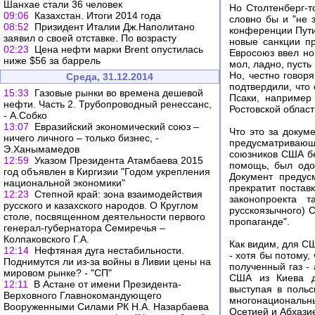
Шанхае стали 36 человек
Но Столтенберг-т
09:06
Казахстан. Итоги 2014 года
словно бы и "не 
08:52
Призидент Италии Дж.Наполитано
конференции Пути
заявил о своей отставке. По возрасту
новые санкции п
02:23
Цена нефти марки Brent опустилась
Евросоюз ввел но
ниже $56 за баррель
мол, ладно, пусть
Но, честно говор
Среда, 31.12.2014
подтвердили, что
15:33
Газовые рынки во времена дешевой
Псаки, например
нефти. Часть 2. Трубопроводный ренессанс,
Ростовской област
- А.Собко
13:07
Евразийский экономический союз –
Что это за докум
ничего личного – только бизнес, -
предусматривающи
Э.Ханымамедов
союзников США бе
12:59
Указом Президента Атамбаева 2015
помощь, был одо
год объявлен в Киргизии "Годом укрепления
Документ предус
национальной экономики"
прекратит постав
12:23
Степной край: зона взаимодействия
законопроекта 
русского и казахского народов. О Круглом
русскоязычного) 
столе, посвященном деятельности первого
пропаганде".
генерал-губернатора Семиречья –
Колпаковского Г.А.
Как видим, для СШ
12:14
Нефтяная дуга нестабильности.
- хотя бы потому,
Поднимутся ли из-за войны в Ливии цены на
полученный газ -
мировом рынке? - "СП"
США из Киева д
12:11
В Астане от имени Президента-
выступая в польс
Верховного Главнокомандующего
многонациональны
Вооруженными Силами РК Н.А. Назарбаева
Осетией и Абхазие