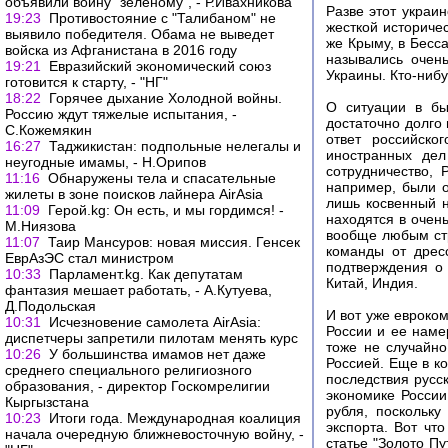
объявили войну "зеленому", - Р.Ивахникова
Разве этот украи
19:23
Противостояние с "Талибаном" не
жесткой историче
выявило победителя. Обама не выведет
же Крыму, в Бесса
войска из Афганистана в 2016 году
назывались очен
19:21
Евразийский экономический союз
Украины. Кто-нибу
готовится к старту, - "НГ"
18:22
Горячее дыхание Холодной войны.
О ситуации в бы
Россию ждут тяжелые испытания, -
достаточно долго 
С.Кожемякин
ответ российско
16:27
Таджикистан: подпольные нелегалы и
иностранных де
неугодные имамы, - Н.Орипов
сотрудничество, 
11:16
Обнаружены тела и спасательные
например, были 
жилеты в зоне поисков лайнера AirAsia
лишь косвенный н
11:09
Герой.kg: Он есть, и мы гордимся! -
находятся в очен
М.Ниязова
вообще любым стр
11:07
Таир Мансуров: новая миссия. Генсек
команды от дрес
ЕврАзЭС стал министром
подтверждения о 
10:33
Парламент.kg. Как депутатам
Китай, Индия.
фантазия мешает работать, - А.Кутуева,
Д.Подольская
И вот уже евроко
10:31
Исчезновение самолета AirAsia:
России и ее наме
диспетчеры запретили пилотам менять курс
тоже не случайно
10:26
У большинства имамов нет даже
Россией. Еще в к
среднего специального религиозного
последствия русс
образования, - директор Госкомрелигии
экономике России
Кыргызстана
рубля, поскольку
10:23
Итоги года. Международная коалиция
экспорта. Вот что
начала очередную ближневосточную войну, -
статье "Золото П