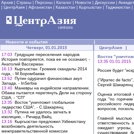
Архив
|
Страны
|
Персоны
|
Каталог
|
Новости
|
Дискуссии
|
Анекдо
|
ЦентрАзия
|
Афганистан
|
Казахстан
|
Кыргызстан
|
Таджикистан
|
Новости и события
|
Четверг, 01.01.2015
ЦентрАзия
|
17:03
Грядущие переселения народов.
Восток "уничтож
История повторяется, пока ее не осознают, -
13:35 01.01.2015
Анатолий Вассерман
16:13
Кыргызстан. Громкие скандалы 2014
Россия будет "иск
года, - М.Боромбаева
13:52
Путин одурачил финансовых акул
("Иратес de facto"
Запада, - InSerbia
Сергей Шакарян
13:40
Маневры на индийском направлении.
Обама пытается перетянуть Дели на сторону
Оценка итоговой
США, - "СП"
года "по горячим
13:35
Восток "уничтожит глобальное
российского лиде
лидерство США", - С.Шакарянц
вопросов, посколь
13:32
Путина не удалось загнать в
изоляцию, - Ричард Вайц
Главной мыслью 
13:16
Кыргызстан предложил Узбекистану
ответственность
возобновить деятельность
ожидает угрозы,
межправительственной комиссии
существование б