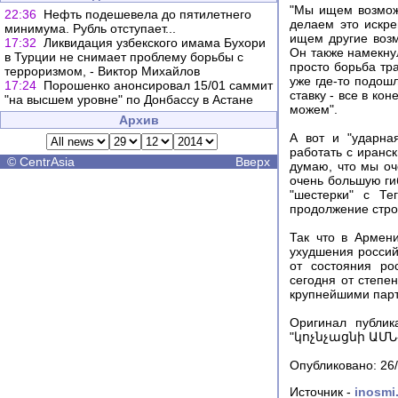
"Мы ищем возмож
22:36
Нефть подешевела до пятилетнего
делаем это искр
минимума. Рубль отступает...
ищем другие возм
17:32
Ликвидация узбекского имама Бухори
Он также намекну
в Турции не снимает проблему борьбы с
просто борьба тр
терроризмом, - Виктор Михайлов
уже где-то подош
17:24
Порошенко анонсировал 15/01 саммит
ставку - все в ко
"на высшем уровне" по Донбассу в Астане
можем".
Архив
А вот и "ударна
работать с иранс
©
CentrAsia
Вверх
думаю, что мы оч
очень большую гиб
"шестерки" с Те
продолжение строи
Так что в Армен
ухудшения россий
от состояния ро
сегодня от степе
крупнейшими парт
Оригинал публ
"կոչնչացնի ԱՄՆ
Опубликовано: 26
Источник -
inosmi