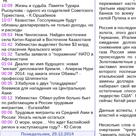
"НГ"
переживает наст
10:09
Жизнь и судьба. Памяти Турара
третьем квартале
Рыскулова - одного из создателей Советского
банков по всему 
Туркестана, - К.Оршабеков
силой Путина и ег
10:07
Казахстан. Госслужащие будут
обязаны декларировать не только доходы, но
Россия в последни
и расходы
золота, этого до
09:53
Нож Чингисхана. Найден восточнее
Германии, Италии
села Катон-Карагай в Восточном Казахстане
ожидании долги
01:42
Узбекистан выделяет более $3 млрд
снижением цен на 
на спасение Аральского моря
газа Россия име
01:32
Талибы заявили о "поражении" НАТО в
происходило по 
Афганистане
Золотовалютные р
01:04
Диалог во имя будущего: новая
заставил многие
"мягкая" дипломатия Кремля, - Алиреза Нури
которого поспеш
00:38
2014: год заката эпохи Обамы? -
итальянский экс
профессор Шляпентох
замены доллара 
00:35
З.Кабулов о двух "плацдармах"
набирают свой ве
боевиков для нападения на Центральную
остаточные спосо
Азию
лидерство США". 
00:12
Узбекистан: Обвал рубля больно бьет
сейчас Китай реа
по работающим в России трудовым
мигрантам, - EurasiaNet
Данные аспекты, 
00:06
Трудовые мигранты из Средней Азии в
властей и народов
России: Уехать нельзя остаться
00:00
О море, море… Что ждет Каспийский
Несколько слов о
регион в наступающем году? - Ю.Сигов
очертания "треу
Понедельник, 29.12.2014
"сменить посла Ро