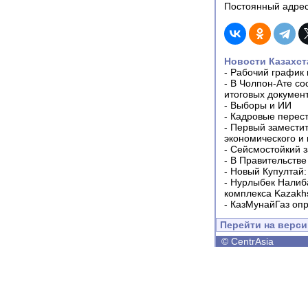
Постоянный адрес
Новости Казахст
-
Рабочий график 
-
В Чолпон-Ате со
итоговых докумен
-
Выборы и ИИ
-
Кадровые перес
-
Первый заместит
экономического и
-
Сейсмостойкий з
-
В Правительстве
-
Новый Купултай:
-
Нурлыбек Налиб
комплекса Kazakhs
-
КазМунайГаз опр
Перейти на верс
©
CentrAsia