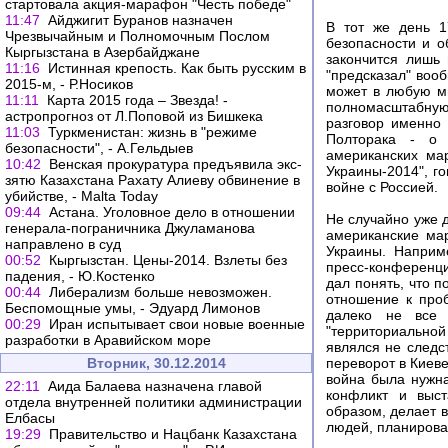
стартовала акция-марафон "Честь победе"
11:47
Айджигит Буранов назначен
В тот же день 1
Чрезвычайным и Полномочным Послом
безопасности и о
Кыргызстана в Азербайджане
закончится лишь
11:16
Истинная крепость. Как быть русским в
"предсказал" воо
2015-м, - Р.Носиков
может в любую ми
11:11
Карта 2015 года – Звезда! -
полномасштабную
астропрогноз от Л.Поповой из Бишкека
разговор именно 
11:03
Туркменистан: жизнь в "режиме
Полторака - о 
безопасности", - А.Гельдыев
американских ма
10:42
Венская прокуратура предъявила экс-
Украины-2014", го
зятю Казахстана Рахату Алиеву обвинение в
войне с Россией.
убийстве, - Malta Today
09:44
Астана. Уголовное дело в отношении
Не случайно уже д
генерала-пограничника Джуламанова
американские мар
направлено в суд
Украины. Наприм
00:52
Кыргызстан. Цены-2014. Взлеты без
пресс-конференци
падения, - Ю.Костенко
дал понять, что п
00:44
Либерализм больше невозможен.
отношение к проб
Беспомощные умы, - Эдуард Лимонов
далеко не все 
00:29
Иран испытывает свои новые военные
"территориальной
разработки в Аравийском море
являлся не следс
Вторник, 30.12.2014
переворот в Киев
война была нужна
22:11
Аида Балаева назначена главой
конфликт и выст
отдела внутренней политики администрации
образом, делает в
Елбасы
людей, планирова
19:29
Правительство и Нацбанк Казахстана