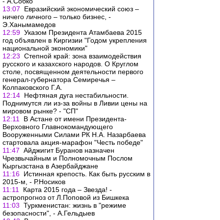
- А.Собко
13:07
Евразийский экономический союз –
ничего личного – только бизнес, -
Э.Ханымамедов
12:59
Указом Президента Атамбаева 2015
год объявлен в Киргизии "Годом укрепления
национальной экономики"
12:23
Степной край: зона взаимодействия
русского и казахского народов. О Круглом
столе, посвященном деятельности первого
генерал-губернатора Семиречья –
Колпаковского Г.А.
12:14
Нефтяная дуга нестабильности.
Поднимутся ли из-за войны в Ливии цены на
мировом рынке? - "СП"
12:11
В Астане от имени Президента-
Верховного Главнокомандующего
Вооруженными Силами РК Н.А. Назарбаева
стартовала акция-марафон "Честь победе"
11:47
Айджигит Буранов назначен
Чрезвычайным и Полномочным Послом
Кыргызстана в Азербайджане
11:16
Истинная крепость. Как быть русским в
2015-м, - Р.Носиков
11:11
Карта 2015 года – Звезда! -
астропрогноз от Л.Поповой из Бишкека
11:03
Туркменистан: жизнь в "режиме
безопасности", - А.Гельдыев