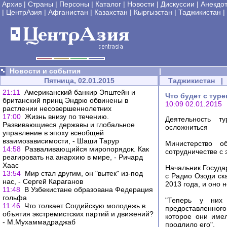
Архив
|
Страны
|
Персоны
|
Каталог
|
Новости
|
Дискуссии
|
Анекдо
|
ЦентрАзия
|
Афганистан
|
Казахстан
|
Кыргызстан
|
Таджикистан
|
Новости и события
|
Пятница, 02.01.2015
Таджикистан
|
21:11
Американский банкир Эпштейн и
Что будет с тур
британский принц Эндрю обвинены в
10:09 02.01.2015
растлении несовершеннолетних
17:00
Жизнь внизу по течению.
Деятельность т
Развивающиеся державы и глобальное
осложниться
управление в эпоху всеобщей
взаимозависимости, - Шаши Тарур
Министерство о
14:58
Разваливающийся миропорядок. Как
сотрудничестве с 
реагировать на анархию в мире, - Ричард
Хаас
Начальник Госуда
13:54
Мир стал другим, он "вытек" из-под
с Радио Озоди ск
нас, - Сергей Караганов
2013 года, и оно 
11:48
В Узбекистане образована Федерация
гольфа
"Теперь у них 
11:46
Что толкает Согдийскую молодежь в
предоставленног
объятия экстремистских партий и движений?
которое они имел
- М.Мухаммадраджаб
продлило его".