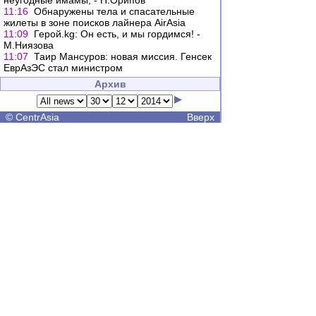
неугодные имамы, - Н.Орипов
11:16
Обнаружены тела и спасательные
жилеты в зоне поисков лайнера AirAsia
11:09
Герой.kg: Он есть, и мы гордимся! -
М.Ниязова
11:07
Таир Мансуров: новая миссия. Генсек
ЕврАзЭС стал министром
Архив
©
CentrAsia
Вверх