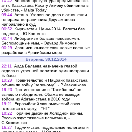
10:42
Венская прокуратура предъявила экс-
зятю Казахстана Рахату Алиеву обвинение в
убийстве, - Malta Today
09:44
Астана. Уголовное дело в отношении
генерала-пограничника Джуламанова
направлено в суд
00:52
Кыргызстан. Цены-2014. Взлеты без
падения, - Ю.Костенко
00:44
Либерализм больше невозможен.
Беспомощные умы, - Эдуард Лимонов
00:29
Иран испытывает свои новые военные
разработки в Аравийском море
Вторник, 30.12.2014
22:11
Аида Балаева назначена главой
отдела внутренней политики администрации
Елбасы
19:29
Правительство и Нацбанк Казахстана
объявили войну "зеленому", - Р.Ивахникова
19:23
Противостояние с "Талибаном" не
выявило победителя. Обама не выведет
войска из Афганистана в 2016 году
19:21
Евразийский экономический союз
готовится к старту, - "НГ"
18:22
Горячее дыхание Холодной войны.
Россию ждут тяжелые испытания, -
С.Кожемякин
16:27
Таджикистан: подпольные нелегалы и