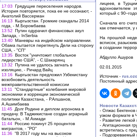
лицеев, в Турци
17:03
Грядущие переселения народов.
вдохновителем э
История повторяется, пока ее не осознают, -
который с 90−год
Анатолий Вассерман
16:13
Кыргызстан. Громкие скандалы 2014
Сначала его счит
года, - М.Боромбаева
как отмечается, у
13:52
Путин одурачил финансовых акул
Запада, - InSerbia
На прошлой неде
13:40
Маневры на индийском направлении.
всписок, разыски
Обама пытается перетянуть Дели на сторону
в создании террор
США, - "СП"
13:35
Восток "уничтожит глобальное
Абдулло Ашуров
лидерство США", - С.Шакарянц
13:32
Путина не удалось загнать в
02.01.2015
изоляцию, - Ричард Вайц
13:16
Кыргызстан предложил Узбекистану
Источник -
rus.ozo
возобновить деятельность
Постоянный адрес
межправительственной комиссии
13:11
"Стандартные" колебания мировой
экономики и коррекции экономической
политики Казахстана, - Р.Алшанов,
А.Ашимбаева
Новости Казахст
11:45
Долг Родине и диплом агронома в
-
Олжас Бектенов 
придачу. В Таджикистане создан аграрный
узком формате в 
батальон, - М.Ахмади
-
Развитие легкой
11:44
Россию покинут 25 процентов
-
Агитационная гр
мигрантов, - "РО"
встретилась с пр
11:36
"В 2017 году мы на высоком
-
Подозреваемый в