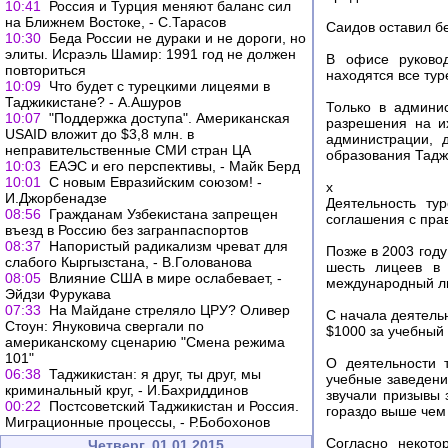
10:41
Россия и Турция меняют баланс сил
на Ближнем Востоке, - С.Тарасов
Саидов оставил бе
10:30
Беда России не дураки и не дороги, но
элиты. Исраэль Шамир: 1991 год не должен
В офисе руковод
повториться
находятся все тур
10:09
Что будет с турецкими лицеями в
Таджикистане? - А.Ашуров
Только в админи
10:07
"Поддержка доступа". Американская
разрешения на и
USAID вложит до $3,8 млн. в
администрации, 
неправительственные СМИ стран ЦА
образования Тадж
10:03
ЕАЭС и его перспективы, - Майк Берд
10:01
С новым Евразийским союзом! -
x
И.Джорбенадзе
Деятельность ту
08:56
Гражданам Узбекистана запрещен
соглашения с пра
въезд в Россию без загранпаспортов
08:37
Напористый радикализм чреват для
Позже в 2003 год
слабого Кыргызстана, - В.Голованова
шесть лицеев в 
08:05
Влияние США в мире ослабевает, -
международный ли
Эйдзи Фурукава
07:33
На Майдане стреляло ЦРУ? Оливер
С начала деятель
Стоун: Януковича свергали по
$1000 за учебный 
американскому сценарию "Смена режима
101"
О деятельности 
06:38
Таджикистан: я друг, ты друг, мы
учебные заведени
криминальный круг, - И.Бахриддинов
звучали призывы 
00:22
Постсоветский Таджикистан и Россия.
гораздо выше чем
Миграционные процессы, - Р.Бобохонов
Согласно некото
Четверг, 01.01.2015