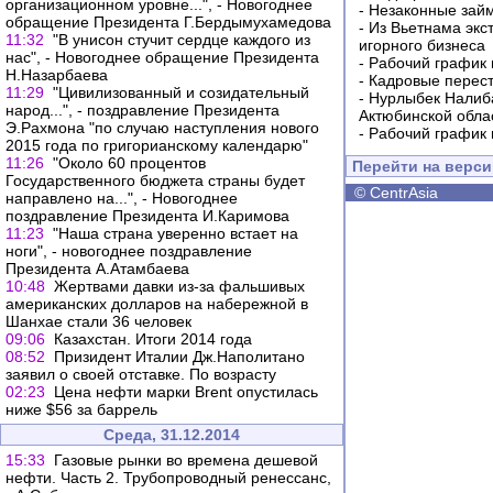
организационном уровне...", - Новогоднее
-
Незаконные займ
обращение Президента Г.Бердымухамедова
-
Из Вьетнама экс
11:32
"В унисон стучит сердце каждого из
игорного бизнеса
нас", - Новогоднее обращение Президента
-
Рабочий график 
Н.Назарбаева
-
Кадровые перес
11:29
"Цивилизованный и созидательный
-
Нурлыбек Налиб
народ...", - поздравление Президента
Актюбинской обла
Э.Рахмона "по случаю наступления нового
-
Рабочий график 
2015 года по григорианскому календарю"
11:26
"Около 60 процентов
Перейти на верс
Государственного бюджета страны будет
©
CentrAsia
направлено на...", - Новогоднее
поздравление Президента И.Каримова
11:23
"Наша страна уверенно встает на
ноги", - новогоднее поздравление
Президента А.Атамбаева
10:48
Жертвами давки из-за фальшивых
американских долларов на набережной в
Шанхае стали 36 человек
09:06
Казахстан. Итоги 2014 года
08:52
Призидент Италии Дж.Наполитано
заявил о своей отставке. По возрасту
02:23
Цена нефти марки Brent опустилась
ниже $56 за баррель
Среда, 31.12.2014
15:33
Газовые рынки во времена дешевой
нефти. Часть 2. Трубопроводный ренессанс,