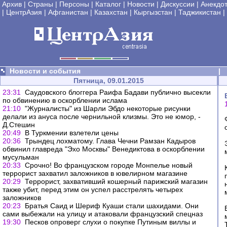
Архив
|
Страны
|
Персоны
|
Каталог
|
Новости
|
Дискуссии
|
Анекдо
|
ЦентрАзия
|
Афганистан
|
Казахстан
|
Кыргызстан
|
Таджикистан
|
Новости и события
|
Пятница, 09.01.2015
23:31
Саудовского блоггера Раифа Бадави публично высекли
по обвинению в оскорблении ислама
21:10
"Журналисты" из Шарли Эбдо некоторые рисунки
делали из ануса после чернильной клизмы. Это не юмор, -
Д.Стешин
20:49
В Туркмении взлетели цены
20:36
Трындец лохматому. Глава Чечни Рамзан Кадыров
обвинил главреда "Эхо Москвы" Венедиктова в оскорблении
мусульман
20:33
Срочно! Во французском городе Монпелье новый
террорист захватил заложников в ювелирном магазине
20:29
Террорист, захвативший кошерный парижский магазин
также убит, перед этим он успел расстрелять четырех
заложников
20:23
Братья Саид и Шериф Куаши стали шахидами. Они
сами выбежали на улицу и атаковали французский спецназ
19:30
Песков опроверг слухи о покупке Путиным виллы и