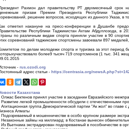
Президент Рахмон дал правительству РТ двухмесячный срок н
денежным призам Премии Президента Республики Таджики
соревнований, решение вопросов, исходящих из данного Указа, в 
Как отметил накануне на пресс-конференции в Душанбе предс
Правительстве Республики Таджикистан Ахтам Абдуллозода, в 20
страны по различным видам спорта приняли участие в 90 спортив
этих соревнований таджикские спортсмены завоевали 897 медалей,
Комитетом по делам молодежи спорта и туризма за этот период б
которыхучаствовало более9 тысяч 719 спортсменов (1 тыс. 341 жещ
09.01.2015
Источник -
rus.ozodi.org
Постоянный адрес статьи -
https://centrasia.org/newsA.php?st=1
Новости Казахстана
-
Олжас Бектенов принял участие в заседании Евразийского межпра
-
Развитие легкой промышленности обсудили с отечественными пр
-
Агитационная группа Демократической партии "Ак жол" во главе с
бизнеса Алматы
-
Подозреваемый в мошенничестве в особо крупном размере экстра
-
Незаконные займы на миллиард: в Костанае вынесен обвинитель
-
Из Вьетнама экстрадирован подозреваемый в пособничестве в орг