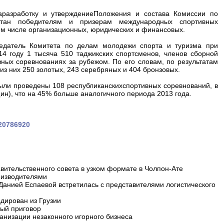
аразработку и утверждениеПоложения и состава Комиссии по
стан победителям и призерам международных спортивных
том числе организационных, юридических и финансовых.
едатель Комитета по делам молодежи спорта и туризма при
14 году 1 тысяча 510 таджикских спортсменов, членов сборной
ных соревнованиях за рубежом. По его словам, по результатам
из них 250 золотых, 243 серебряных и 404 бронзовых.
ыли проведены 108 республиканскихспортивных соревнований, в
ин), что на 45% больше аналогичного периода 2013 года.
420786920
вительственного совета в узком формате в Чолпон-Ате
оизводителями
 Данией Еспаевой встретилась с представителями логистического
дирован из Грузии
ный приговор
анизации незаконного игорного бизнеса