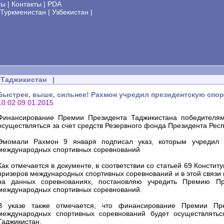
ты
|
Контакты
|
PDA
Туркменистан
|
Узбекистан
|
Таджикистан
|
Быстрее, выше, сильнее! Рахмон учредил президентскую спо
10:02 09.01.2015
Финансирование Премии Президента Таджикистана победителям
осуществляться за счет средств Резервного фонда Президента Рес
Эмомали Рахмон 9 января подписал указ, которым учредил 
международных спортивных соревнований
Как отмечается в документе, в соответствии со статьей 69 Консти
призеров международных спортивных соревнований и в этой связи
на данных соревнованиях, постановляю учредить Премию Пр
международных спортивных соревнований.
В указе также отмечается, что финансирование Премии Пре
международных спортивных соревнований будет осуществлятьс
Таджикистан.