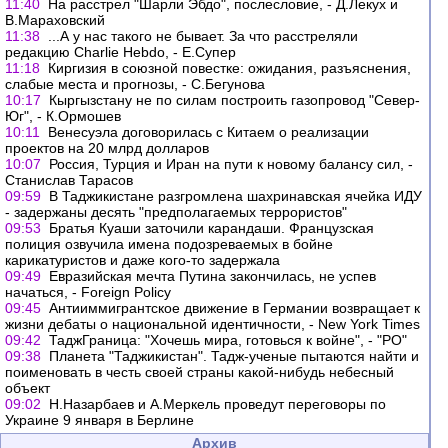
11:40
На расстрел "Шарли Эбдо", послесловие, - Д.Лекух и
В.Мараховский
11:38
...А у нас такого не бывает. За что расстреляли
редакцию Charlie Hebdo, - Е.Супер
11:18
Киргизия в союзной повестке: ожидания, разъяснения,
слабые места и прогнозы, - С.Бегунова
10:17
Кыргызстану не по силам построить газопровод "Север-
Юг", - К.Ормошев
10:11
Венесуэла договорилась с Китаем о реализации
проектов на 20 млрд долларов
10:07
Россия, Турция и Иран на пути к новому балансу сил, -
Станислав Тарасов
09:59
В Таджикистане разгромлена шахринавская ячейка ИДУ
- задержаны десять "предполагаемых террористов"
09:53
Братья Куаши заточили карандаши. Французская
полиция озвучила имена подозреваемых в бойне
карикатуристов и даже кого-то задержала
09:49
Евразийская мечта Путина закончилась, не успев
начаться, - Foreign Policy
09:45
Антииммигрантское движение в Германии возвращает к
жизни дебаты о национальной идентичности, - New York Times
09:42
ТаджГраница: "Хочешь мира, готовься к войне", - "РО"
09:38
Планета "Таджикистан". Тадж-ученые пытаются найти и
поименовать в честь своей страны какой-нибудь небесный
объект
09:02
Н.Назарбаев и А.Меркель проведут переговоры по
Украине 9 января в Берлине
Архив