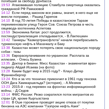
погибший за свободу Донбасса
19:53
Атаковавшая полицию Стамбула смертница оказалась
гражданкой РФ Рамазовой
14:12
Если перед законом все равны, значит, в него еще не
внесли поправки, - Рашид Гарипов
14:10
В год 70-летия Победы в казахстанском Таразе
переименовали улицу Героя Сов. Союза Петрова в честь
овцевода-зоотехника Аспетова
13:59
Экономика Китая: рост продолжится,
постиндустриализация откладывается, - В.Лактюшкин
13:42
Танкеры "Казмортрансфлота" начали перебрасывать
туркменскую нефть в Махачкалу и Баку
13:38
Казахстан может потерять свою национальную породу
собак - тазы
13:36
Еврораскулачивание по-украински. Расплата за
иллюзии, - Олесь Бузина
13:35
Доктор в бикини. Мисс Казахстан - знаменитая врач-
педиатр Айдай Исаева (на фото)
13:28
Каким будет мир в 2015 году? - Клаус-Дитер
Франкенбергер
13:24
Кто и за что технично прикончил в 1961 году генсека
ООН Дага Хаммаршельда? (история), - А.Мезяев
13:23
2015-й - год перемен на фронтах информационной
войны, - Д.Седов
13:14
ФМС России: Резко сократился поток мигрантов из
стран ЦА, кроме Кыргызстана
12:01
В Оше горожане проводят акцию отказа от покупки
бензина на АЗС компании "Газпром нефть Азия"