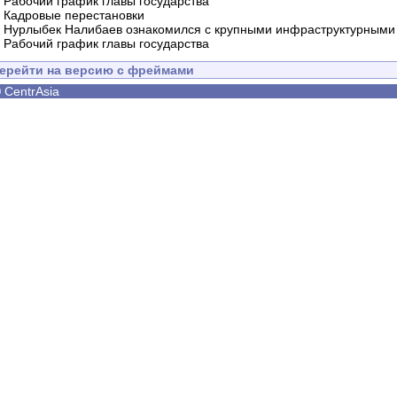
-
Рабочий график главы государства
-
Кадровые перестановки
-
Нурлыбек Налибаев ознакомился с крупными инфраструктурными 
-
Рабочий график главы государства
ерейти на версию с фреймами
©
CentrAsia