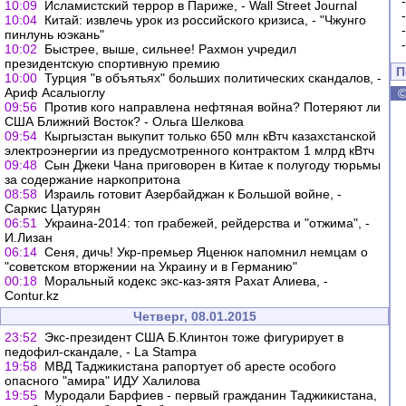
10:09
Исламистский террор в Париже, - Wall Street Journal
10:04
Китай: извлечь урок из российского кризиса, - "Чжунго
пинлунь юэкань"
10:02
Быстрее, выше, сильнее! Рахмон учредил
президентскую спортивную премию
П
10:00
Турция "в объятьях" больших политических скандалов, -
Ариф Асалыоглу
09:56
Против кого направлена нефтяная война? Потеряют ли
США Ближний Восток? - Ольга Шелкова
09:54
Кыргызстан выкупит только 650 млн кВтч казахстанской
электроэнергии из предусмотренного контрактом 1 млрд кВтч
09:48
Сын Джеки Чана приговорен в Китае к полугоду тюрьмы
за содержание наркопритона
08:58
Израиль готовит Азербайджан к Большой войне, -
Саркис Цатурян
06:51
Украина-2014: топ грабежей, рейдерства и "отжима", -
И.Лизан
06:14
Сеня, дичь! Укр-премьер Яценюк напомнил немцам о
"советском вторжении на Украину и в Германию"
00:18
Моральный кодекс экс-каз-зятя Рахат Алиева, -
Сontur.kz
Четверг, 08.01.2015
23:52
Экс-президент США Б.Клинтон тоже фигурирует в
педофил-скандале, - La Stampa
19:58
МВД Таджикистана рапортует об аресте особого
опасного "амира" ИДУ Халилова
19:55
Муродали Барфиев - первый гражданин Таджикистана,