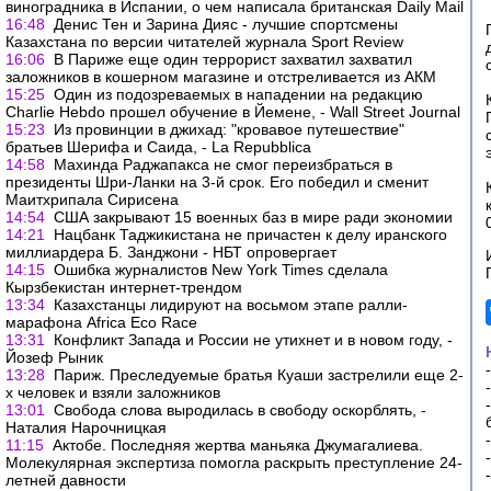
виноградника в Испании, о чем написала британская Daily Mail
16:48
Денис Тен и Зарина Дияс - лучшие спортсмены
Казахстана по версии читателей журнала Sport Review
16:06
В Париже еще один террорист захватил захватил
заложников в кошерном магазине и отстреливается из АКМ
15:25
Один из подозреваемых в нападении на редакцию
Charlie Hebdo прошел обучение в Йемене, - Wall Street Journal
15:23
Из провинции в джихад: "кровавое путешествие"
братьев Шерифа и Саида, - La Repubblica
14:58
Махинда Раджапакса не смог переизбраться в
президенты Шри-Ланки на 3-й срок. Его победил и сменит
Маитхрипала Сирисена
14:54
США закрывают 15 военных баз в мире ради экономии
14:21
Нацбанк Таджикистана не причастен к делу иранского
миллиардера Б. Занджони - НБТ опровергает
14:15
Ошибка журналистов New York Times сделала
Кырзбекистан интернет-трендом
13:34
Казахстанцы лидируют на восьмом этапе ралли-
марафона Africa Eco Race
13:31
Конфликт Запада и России не утихнет и в новом году, -
Йозеф Рыник
13:28
Париж. Преследуемые братья Куаши застрелили еще 2-
х человек и взяли заложников
13:01
Свобода слова выродилась в свободу оскорблять, -
Наталия Нарочницкая
11:15
Актобе. Последняя жертва маньяка Джумагалиева.
Молекулярная экспертиза помогла раскрыть преступление 24-
летней давности