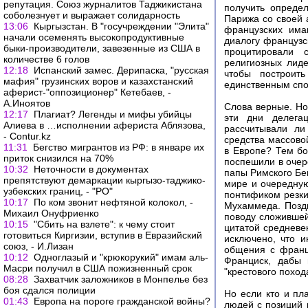
репутация. Союз журналитов Таджикистана
получить опреде
соболезнует и выражает солидарность
Парижа со своей а
13:06
Кыргызстан. В "госучреждении "Элита"
французских има
начали осеменять высокопродуктивные
диалогу француз
быки-производители, завезенные из США в
процитировали 
количестве 6 голов
религиозных лиде
12:18
Испанский замес. Дерипаска, "русская
чтобы построит
мафия" грузинских воров и казахстанский
единственным спос
аферист-"оппозиционер" Кетебаев, -
А.Иноятов
Слова верные. Но
12:17
Плагиат? Легенды и мифы убийцы
эти дни делега
Алиева в …исполнении афериста Аблязова,
рассчитывали ли
- Сontur.kz
средства массово
11:31
Бегство мигрантов из РФ: в январе их
в Европе? Тем бо
приток снизился на 70%
поспешили в очер
10:32
Неточности в документах
папы Римского Бе
препятствуют демаркации кыргызо-таджико-
мире и очередну
узбекских границ, - "РО"
понтификом резки
10:17
По ком звонит нефтяной колокол, -
Мухаммеда. Поздн
Михаил Онуфриенко
поводу сложившей
10:15
"Сбить на взлете": к чему стоит
цитатой средневе
готовиться Киргизии, вступив в Евразийский
исключено, что и
союз, - И.Лизан
общения с франц
10:12
Одноглазый и "крюкорукий" имам аль-
Франциск, дабы 
Масри получил в США пожизненный срок
"крестового поход
08:28
Захватчик заложников в Монпелье без
боя сдался полиции
Но если кто и пл
01:43
Европа на пороге гражданской войны?
людей с позиций 