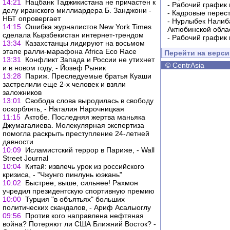
14:21
Нацбанк Таджикистана не причастен к
-
Рабочий график 
делу иранского миллиардера Б. Занджони -
-
Кадровые перес
НБТ опровергает
-
Нурлыбек Налиб
14:15
Ошибка журналистов New York Times
Актюбинской обла
сделала Кырзбекистан интернет-трендом
-
Рабочий график 
13:34
Казахстанцы лидируют на восьмом
этапе ралли-марафона Africa Eco Race
Перейти на верс
13:31
Конфликт Запада и России не утихнет
©
CentrAsia
и в новом году, - Йозеф Рыник
13:28
Париж. Преследуемые братья Куаши
застрелили еще 2-х человек и взяли
заложников
13:01
Свобода слова выродилась в свободу
оскорблять, - Наталия Нарочницкая
11:15
Актобе. Последняя жертва маньяка
Джумагалиева. Молекулярная экспертиза
помогла раскрыть преступление 24-летней
давности
10:09
Исламистский террор в Париже, - Wall
Street Journal
10:04
Китай: извлечь урок из российского
кризиса, - "Чжунго пинлунь юэкань"
10:02
Быстрее, выше, сильнее! Рахмон
учредил президентскую спортивную премию
10:00
Турция "в объятьях" больших
политических скандалов, - Ариф Асалыоглу
09:56
Против кого направлена нефтяная
война? Потеряют ли США Ближний Восток? -