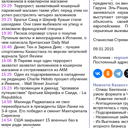
заложников в ювелирном магазине
предмете); он вин
20:29
Террорист, захвативший кошерный
Гаруна Эль-Раши
парижский магазин также убит, перед этим он
заниматься наука
успел расстрелять четырех заложников
выступают сегод
20:23
Братья Саид и Шериф Куаши стали
объяснять свое
шахидами. Они сами выбежали на улицу и
европейскими. 
атаковали французский спецназ
серьезные вызовы.
19:30
Песков опроверг слухи о покупке
Путиным виллы и виноградника в Испании, о
Станислав Стрем
чем написала британская Daily Mail
16:48
Денис Тен и Зарина Дияс - лучшие
09.01.2015
спортсмены Казахстана по версии читателей
журнала Sport Review
Источник -
regnum
16:06
В Париже еще один террорист
Постоянный адрес
захватил захватил заложников в кошерном
магазине и отстреливается из АКМ
15:25
Один из подозреваемых в нападении
на редакцию Charlie Hebdo прошел обучение
в Йемене, - Wall Street Journal
Новости Казахст
15:23
Из провинции в джихад: "кровавое
-
Олжас Бектенов 
путешествие" братьев Шерифа и Саида, - La
узком формате в 
Repubblica
-
Развитие легкой
14:58
Махинда Раджапакса не смог
-
Агитационная гр
переизбраться в президенты Шри-Ланки на
встретилась с пр
3-й срок. Его победил и сменит Маитхрипала
-
Подозреваемый в
Сирисена
-
Незаконные займ
14:54
США закрывают 15 военных баз в
-
Из Вьетнама экс
мире ради экономии
игорного бизнеса