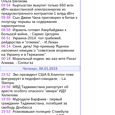
Ольга Шелкова
09:54
Кыргызстан выкупит только 650 млн
кВтч казахстанской электроэнергии из
предусмотренного контрактом 1 млрд кВтч
09:48
Сын Джеки Чана приговорен в Китае к
полугоду тюрьмы за содержание
наркопритона
08:58
Израиль готовит Азербайджан к
Большой войне, - Саркис Цатурян
06:51
Украина-2014: топ грабежей,
рейдерства и "отжима", - И.Лизан
06:14
Сеня, дичь! Укр-премьер Яценюк
напомнил немцам о "советском вторжении
на Украину и в Германию"
00:18
Моральный кодекс экс-каз-зятя Рахат
Алиева, - Сontur.kz
Четверг, 08.01.2015
23:52
Экс-президент США Б.Клинтон тоже
фигурирует в педофил-скандале, - La
Stampa
19:58
МВД Таджикистана рапортует об
аресте особого опасного "амира" ИДУ
Халилова
19:55
Муродали Барфиев - первый
гражданин Таджикистана, погибший за
свободу Донбасса
19:53
Атаковавшая полицию Стамбула