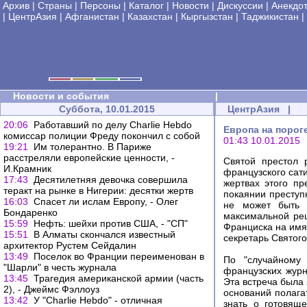
Архив
|
Страны
|
Персоны
|
Каталог
|
Новости
|
Дискуссии
|
Анекдо
|
ЦентрАзия
|
Афганистан
|
Казахстан
|
Кыргызстан
|
Таджикистан
|
Новости и события
|
Суббота, 10.01.2015
ЦентрАзия
|
20:06
Работавший по делу Charlie Hebdo
Европа на порог
комиссар полиции Фреду покончил с собой
01:43 10.01.2015
19:21
Им толерантно. В Париже
расстреляли европейские ценности, -
Святой престол 
И.Крамник
французского сат
17:43
Десятилетняя девочка совершила
жертвах этого пр
теракт на рынке в Нигерии: десятки жертв
покаянии преступ
16:03
Спасет ли ислам Европу, - Олег
не может быть 
Бондаренко
максимальной реш
15:59
Нефть: шейхи против США, - "СП"
Франциска на имя
15:51
В Алматы скончался известный
секретарь Святог
архитектор Рустем Сейдалин
13:49
Поселок во Франции переименован в
По "случайному 
"Шарли" в честь журнала
французских журн
13:45
Трагедия американской армии (часть
Эта встреча была 
2), - Джеймс Фэллоуз
оснований полагат
13:42
У "Charlie Hebdo" - отличная
знать о готовящ