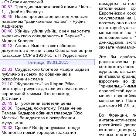
- Ст.Стремидловский
находятся на по
00:57
Трагедия американской армии. Часть
католические о
1, - Джеймс Фэллоуз
Европейском союз
00:48
Новое противостояние под кодовым
секуляризма на Ц
названием "радикальный ислам", - Руфиз
поэтому оно пыта
Хафизоглу
на который указы
00:40
Убийцы убили убийц: с кем вы хотите
меньшинств на Б
выразить свою солидарность в Париже? -
воплощенным в "
Модест Колеров
джихадизме, эксп
00:13
Астана. Вышел в свет сборник
захвате имамами-
документов о жизни главы Совета министров
Казахской ССР в 1938-51 гг. Н.Ундасынове
Это бы срабаты
радикализмом р
Пятница, 09.01.2015
соответствующих 
23:31
Саудовского блоггера Раифа Бадави
журналистов сат
публично высекли по обвинению в
впитывали францу
оскорблении ислама
взрослели во ф
21:10
"Журналисты" из Шарли Эбдо
"пришельцы"-имми
некоторые рисунки делали из ануса после
европейской куль
чернильной клизмы. Это не юмор, -
менее европейск
Д.Стешин
масс-медиа. Поэт
20:49
В Туркмении взлетели цены
далекого ИГИЛ, а 
20:36
Трындец лохматому. Глава Чечни
Рамзан Кадыров обвинил главреда "Эхо
Во Франции, пе
Москвы" Венедиктова в оскорблении
антагонистическ
мусульман
российский дипл
20:33
Срочно! Во французском городе
которая „прегра
Монпелье новый террорист захватил
ученых против М