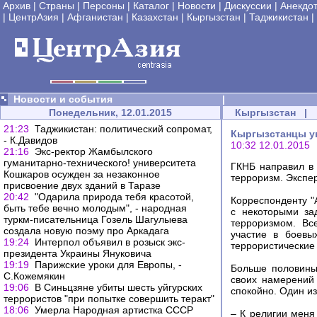
Архив
|
Страны
|
Персоны
|
Каталог
|
Новости
|
Дискуссии
|
Анекдо
|
ЦентрАзия
|
Афганистан
|
Казахстан
|
Кыргызстан
|
Таджикистан
|
Новости и события
|
Понедельник, 12.01.2015
Кыргызстан
|
21:23
Таджикистан: политический сопромат,
Кыргызстанцы ув
- К.Давидов
10:32 12.01.2015
21:16
Экс-ректор Жамбылского
гуманитарно-технического! университета
ГКНБ направил в 
Кошкаров осужден за незаконное
терроризм. Экспе
присвоение двух зданий в Таразе
20:42
"Одарила природа тебя красотой,
Корреспонденту "
быть тебе вечно молодым", - народная
с некоторыми за
туркм-писательница Гозель Шагулыева
терроризмом. Вс
создала новую поэму про Аркадага
участие в боевы
19:24
Интерпол объявил в розыск экс-
террористические 
президента Украины Януковича
19:19
Парижские уроки для Европы, -
Больше половины
С.Кожемякин
своих намерений 
19:06
В Синьцзяне убиты шесть уйгурских
спокойно. Один и
террористов "при попытке совершить теракт"
18:06
Умерла Народная артистка СССР
– К религии меня