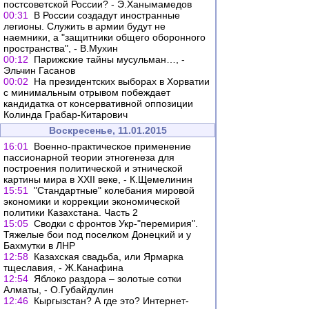
постсоветской России? - Э.Ханымамедов
00:31
В России создадут иностранные
легионы. Служить в армии будут не
наемники, а "защитники общего оборонного
пространства", - В.Мухин
00:12
Парижские тайны мусульман…, -
Эльчин Гасанов
00:02
На президентских выборах в Хорватии
с минимальным отрывом побеждает
кандидатка от консервативной оппозиции
Колинда Грабар-Китарович
Воскресенье, 11.01.2015
16:01
Военно-практическое применение
пассионарной теории этногенеза для
построения политической и этнической
картины мира в XXII веке, - К.Щемелинин
15:51
"Стандартные" колебания мировой
экономики и коррекции экономической
политики Казахстана. Часть 2
15:05
Сводки с фронтов Укр-"перемирия".
Тяжелые бои под поселком Донецкий и у
Бахмутки в ЛНР
12:58
Казахская свадьба, или Ярмарка
тщеславия, - Ж.Канафина
12:54
Яблоко раздора – золотые сотки
Алматы, - О.Губайдулин
12:46
Кыргызстан? А где это? Интернет-