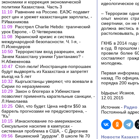
экономики и коррекция экономической
идеологическое о
политики Казахстана. Часть 3
11:10
Равнение на Россию. ЕАЭС подавит
– Терроризм одни
рост цен и урежет казахстанцам зарплаты, -
опыт многих стр
Р.Ивахникова
смертники, он не
11:09
Расстрел Charlie Hebdo: трагический
должна вестись 
урок Европе, - О.Четверикова
растолковывать, 
11:08
Украинский кризис и система
международной безопасности. Ч. I-я, -
ГКНБ в 2014 году
П.Искендеров
в суд. В прошлом
10:50
Террористам вход разрешен, или
провели более 6
Зачем Казахстану узники Гуантанамо? -
составляют граж
Н.Абжекенова
молодежь.
10:47
Стоп-люли! Иностранцев-попрошаек
будут выдворять из Казахстана и запретят
Первая информаци
въезд на 5 лет
назад. По официа
10:32
Кыргызстанцы уверяют, что воевали в
порядка 200 кыргы
Сирии по неразумению
10:29
Закон о блогерах в Узбекистане
Ыдырыс Исаков,
позволяет применять карательные санкции, -
12.01.2015
Л.Николаева
10:25
Ойл, что будет. Цена нефти $50 за
Источник -
Радио 
баррель прогнозами не предусмотрена, -
Постоянный адрес
"Къ"
10:15
Изнасилование по-американски.
Сексуальное насилие в кампусах -
системная проблема в США, - С.Дергачев
09:56
Бишкекский "дурдом". В школе № 70
Новости Казахст