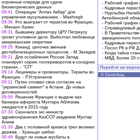
огромные очереди для сдачи
-
Рабочий график 
биометрических данных
-
Кадровые перес
09:41
Операции "Аллах Акбар" для
-
Нурлыбек Налиб
управления мусульманами, - Mashregh
Актюбинской обла
09:36
Кто выиграет от терактов во Франции,
-
Рабочий график 
- Михаил Хазин
-
Справедливый до
09:31
Бывшему директору ЦРУ Петреусу
-
В Правительстве
грозит уголовное дело. Выболтал любовнице
авиационного топ
американские секретики
-
Кадровые перес
09:25
Коканд: цепочка звеньев
-
Посол РК в РФ Д
дестабилизационных процессов, - М.Захидов
-
Когда тайна ста
09:21
Для ослабления России Запад
-
МВД: Более 20 с
планирует серию госпереворотов в соседних
странах, - "СП"
Перейти на верс
09:14
Лицемеры и провокаторы. Теракты во
©
CentrAsia
Франции, - Р.Устраханов
09:11
Путин отозвал свое согласие на
"украинский саммит" в Астане. До новых
договоренностей
09:09
Решение Франции о выдаче каз-
банкира-афериста Мухтара Аблязова
ожидается в 2015 году
07:33
Скончался экс-министр
здравоохранения КазССР академик Мухтар
Алиев
01:33
Два с половиной кризиса трех великих
держав, - Хуаньцю шибао
00:48
Будут ли новые мусбаты в