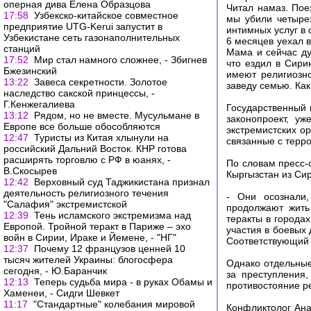
оперная дива Елена Образцова
Читал намаз. Пое
17:58
Узбекско-китайское совместное
мы убили четыре
предприятие UTG-Kerui запустит в
интимных услуг в 
Узбекистане сеть газонаполнительных
6 месяцев уехал в
станций
Мама и сейчас ду
17:52
Мир стал намного сложнее, - Збигнев
что ездил в Сири
Бжезинский
имеют религиозн
13:22
Завеса секретности. Золотое
заведу семью. Как
наследство сакской принцессы, -
Г.Кенжегалиева
Государственный 
13:12
Рядом, но не вместе. Мусульмане в
законопроект, у
Европе все больше обособляются
экстремистских ор
12:47
Туристы из Китая хлынули на
связанные с терро
российский Дальний Восток. КНР готова
расширять торговлю с РФ в юанях, -
По словам пресс-
В.Скосырев
Кыргызстан из Си
12:42
Верховный суд Таджикистана признал
деятельность религиозного течения
- Они осознали
"Салафия" экстремистской
продолжают жить
12:39
Тень исламского экстремизма над
теракты в города
Европой. Тройной теракт в Париже – эхо
участия в боевых 
войн в Сирии, Ираке и Йемене, - "НГ"
Соответствующий 
12:37
Почему 12 французов ценней 10
тысяч жителей Украины: блогосфера
Однако отдельные
сегодня, - Ю.Баранчик
за преступления
12:13
Теперь судьба мира - в руках Обамы и
противостояние р
Хаменеи, - Сидги Шевкет
11:17
"Стандартные" колебания мировой
Конфликтолог Ана