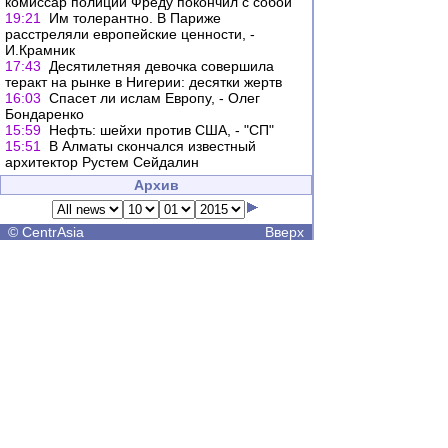
комиссар полиции Фреду покончил с собой
19:21
Им толерантно. В Париже
расстреляли европейские ценности, -
И.Крамник
17:43
Десятилетняя девочка совершила
теракт на рынке в Нигерии: десятки жертв
16:03
Спасет ли ислам Европу, - Олег
Бондаренко
15:59
Нефть: шейхи против США, - "СП"
15:51
В Алматы скончался известный
архитектор Рустем Сейдалин
Архив
©
CentrAsia
Вверх