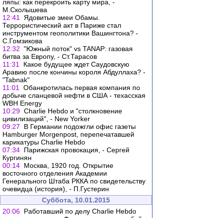
ляпы: как перекроить карту мира, -
М.Сколышева
12:41
Ядовитые змеи Обамы.
Террористический акт в Париже стал
инструментом геополитики Вашингтона? -
С.Гомзикова
12:32
"Южный поток" vs TANAP: газовая
битва за Европу, - Ст.Тарасов
11:31
Какое будущее ждет Саудовскую
Аравию после кончины короля Абдуллаха? -
"Tabnak"
11:01
Обанкротилась первая компания по
добыче сланцевой нефти в США - техасская
WBH Energy
10:29
Charlie Hebdo и "столкновение
цивилизаций", - New Yorker
09:27
В Германии подожгли офис газеты
Hamburger Morgenpost, перепечатавшей
карикатуры Charlie Hebdo
07:34
Парижская провокация, - Сергей
Кургинян
00:14
Москва, 1920 год. Открытие
восточного отделения Академии
Генерального Штаба РККА по свидетельству
очевидца (история), - П.Густерин
Суббота, 10.01.2015
20:06
Работавший по делу Charlie Hebdo