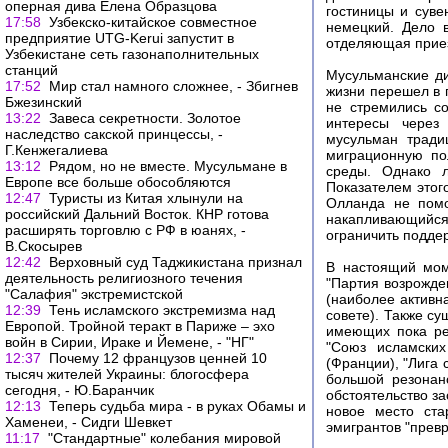
оперная дива Елена Образцова
гостиницы и суве
17:58
Узбекско-китайское совместное
немецкий. Дело 
предприятие UTG-Kerui запустит в
отделяющая приез
Узбекистане сеть газонаполнительных
станций
Мусульманские ди
17:52
Мир стал намного сложнее, - Збигнев
жизни перешел в 
Бжезинский
не стремились со
13:22
Завеса секретности. Золотое
интересы через 
наследство сакской принцессы, -
мусульман тради
Г.Кенжегалиева
миграционную по
13:12
Рядом, но не вместе. Мусульмане в
среды. Однако л
Европе все больше обособляются
Показателем этог
12:47
Туристы из Китая хлынули на
Олланда не помо
российский Дальний Восток. КНР готова
накапливающийся 
расширять торговлю с РФ в юанях, -
ограничить подде
В.Скосырев
12:42
Верховный суд Таджикистана признал
В настоящий мом
деятельность религиозного течения
"Партия возрожде
"Салафия" экстремистской
(наиболее активна
12:39
Тень исламского экстремизма над
совете). Также с
Европой. Тройной теракт в Париже – эхо
имеющих пока реа
войн в Сирии, Ираке и Йемене, - "НГ"
"Союз исламских
12:37
Почему 12 французов ценней 10
(Франции), "Лига 
тысяч жителей Украины: блогосфера
большой резонан
сегодня, - Ю.Баранчик
обстоятельство з
12:13
Теперь судьба мира - в руках Обамы и
новое место ста
Хаменеи, - Сидги Шевкет
эмигрантов "превр
11:17
"Стандартные" колебания мировой