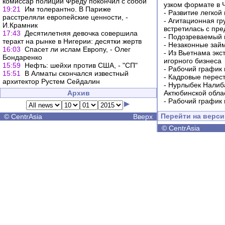
комиссар полиции Фреду покончил с собой
узком формате в 
19:21
Им толерантно. В Париже
-
Развитие легкой
расстреляли европейские ценности, -
-
Агитационная гр
И.Крамник
встретилась с пр
17:43
Десятилетняя девочка совершила
-
Подозреваемый в
теракт на рынке в Нигерии: десятки жертв
-
Незаконные займ
16:03
Спасет ли ислам Европу, - Олег
-
Из Вьетнама экс
Бондаренко
игорного бизнеса
15:59
Нефть: шейхи против США, - "СП"
-
Рабочий график 
15:51
В Алматы скончался известный
-
Кадровые перес
архитектор Рустем Сейдалин
-
Нурлыбек Налиб
Архив
Актюбинской обла
-
Рабочий график 
Перейти на верс
©
CentrAsia
Вверх
©
CentrAsia