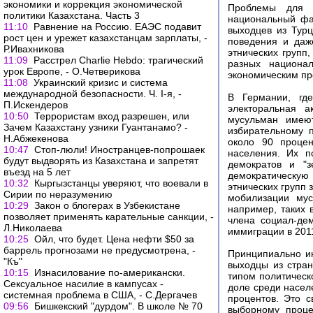
экономики и коррекция экономической
Проблемы для п
политики Казахстана. Часть 3
национальный фа
11:10
Равнение на Россию. ЕАЭС подавит
выходцев из Тур
рост цен и урежет казахстанцам зарплаты, -
поведения и даж
Р.Ивахникова
этнических групп
11:09
Расстрел Charlie Hebdo: трагический
разных национал
урок Европе, - О.Четверикова
экономическим пр
11:08
Украинский кризис и система
международной безопасности. Ч. I-я, -
В Германии, где
П.Искендеров
электоральная а
10:50
Террористам вход разрешен, или
мусульман имеют
Зачем Казахстану узники Гуантанамо? -
избирательному 
Н.Абжекенова
около 90 процен
10:47
Стоп-люли! Иностранцев-попрошаек
населения. Их п
будут выдворять из Казахстана и запретят
демократов и "з
въезд на 5 лет
демократическую
10:32
Кыргызстанцы уверяют, что воевали в
этнических групп 
Сирии по неразумению
мобилизации мус
10:29
Закон о блогерах в Узбекистане
например, таких 
позволяет применять карательные санкции, -
члена социал-де
Л.Николаева
иммиграции в 2011
10:25
Ойл, что будет. Цена нефти $50 за
баррель прогнозами не предусмотрена, -
Принципиально ин
"Къ"
выходцы из стра
10:15
Изнасилование по-американски.
типом политическ
Сексуальное насилие в кампусах -
доле среди насел
системная проблема в США, - С.Дергачев
процентов. Это 
09:56
Бишкекский "дурдом". В школе № 70
выборному проце