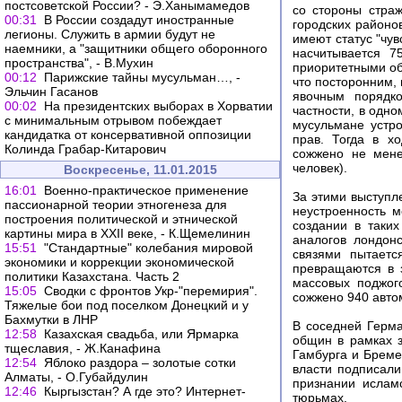
постсоветской России? - Э.Ханымамедов
со стороны стра
00:31
В России создадут иностранные
городских район
легионы. Служить в армии будут не
имеют статус "чув
наемники, а "защитники общего оборонного
насчитывается 7
пространства", - В.Мухин
приоритетными объ
00:12
Парижские тайны мусульман…, -
что посторонним,
Эльчин Гасанов
явочным порядко
00:02
На президентских выборах в Хорватии
частности, в одно
с минимальным отрывом побеждает
мусульмане устро
кандидатка от консервативной оппозиции
прав. Тогда в х
Колинда Грабар-Китарович
сожжено не мене
человек).
Воскресенье, 11.01.2015
16:01
Военно-практическое применение
За этими выступл
пассионарной теории этногенеза для
неустроенность 
построения политической и этнической
создании в таки
картины мира в XXII веке, - К.Щемелинин
аналогов лондон
15:51
"Стандартные" колебания мировой
связями пытаетс
экономики и коррекции экономической
превращаются в 
политики Казахстана. Часть 2
массовых поджог
15:05
Сводки с фронтов Укр-"перемирия".
сожжено 940 авто
Тяжелые бои под поселком Донецкий и у
Бахмутки в ЛНР
В соседней Герма
12:58
Казахская свадьба, или Ярмарка
общин в рамках 
тщеславия, - Ж.Канафина
Гамбурга и Бреме
12:54
Яблоко раздора – золотые сотки
власти подписали
Алматы, - О.Губайдулин
признании ислам
12:46
Кыргызстан? А где это? Интернет-
тюрьмах.