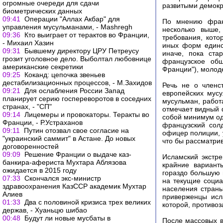
огромные очереди для сдачи
развитыми демокр
биометрических данных
09:41
Операции "Аллах Акбар" для
По мнению франц
управления мусульманами, - Mashregh
несколько выше,
09:36
Кто выиграет от терактов во Франции,
требования, кото
- Михаил Хазин
иных форм единс
09:31
Бывшему директору ЦРУ Петреусу
иначе, пока ста
грозит уголовное дело. Выболтал любовнице
французское общ
американские секретики
Франции"), молод
09:25
Коканд: цепочка звеньев
дестабилизационных процессов, - М.Захидов
Речь не о членс
09:21
Для ослабления России Запад
европейских мус
планирует серию госпереворотов в соседних
мусульман, работа
странах, - "СП"
отмечает видный ф
09:14
Лицемеры и провокаторы. Теракты во
собой минимум од
Франции, - Р.Устраханов
французский сол
09:11
Путин отозвал свое согласие на
офицер полиции, 
"украинский саммит" в Астане. До новых
что бы рассматрив
договоренностей
09:09
Решение Франции о выдаче каз-
Исламский экстре
банкира-афериста Мухтара Аблязова
крайние вариант
ожидается в 2015 году
гораздо большую 
07:33
Скончался экс-министр
на текущие социа
здравоохранения КазССР академик Мухтар
населения стран
Алиев
приверженцы исл
01:33
Два с половиной кризиса трех великих
которой, противо
держав, - Хуаньцю шибао
00:48
Будут ли новые мусбаты в
После массовых в