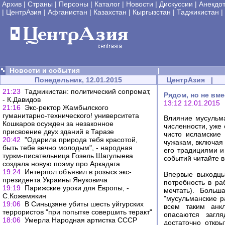
Архив
|
Страны
|
Персоны
|
Каталог
|
Новости
|
Дискуссии
|
Анекдо
|
ЦентрАзия
|
Афганистан
|
Казахстан
|
Кыргызстан
|
Таджикистан
|
Новости и события
|
Понедельник, 12.01.2015
ЦентрАзия
|
21:23
Таджикистан: политический сопромат,
Рядом, но не вм
- К.Давидов
13:12 12.01.2015
21:16
Экс-ректор Жамбылского
гуманитарно-технического! университета
Влияние мусульма
Кошкаров осужден за незаконное
численности, уже
присвоение двух зданий в Таразе
чисто исламские 
20:42
"Одарила природа тебя красотой,
чужакам, включая 
быть тебе вечно молодым", - народная
его традициями и
туркм-писательница Гозель Шагулыева
событий читайте в
создала новую поэму про Аркадага
19:24
Интерпол объявил в розыск экс-
Впервые выходцы
президента Украины Януковича
потребность в ра
19:19
Парижские уроки для Европы, -
мечтать). Больш
С.Кожемякин
"мусульманские р
19:06
В Синьцзяне убиты шесть уйгурских
всем таким анкл
террористов "при попытке совершить теракт"
опасаются загл
18:06
Умерла Народная артистка СССР
достаточно откры