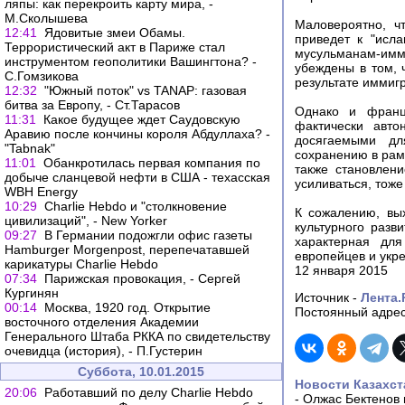
ляпы: как перекроить карту мира, -
М.Сколышева
Маловероятно, ч
12:41
Ядовитые змеи Обамы.
приведет к "исл
Террористический акт в Париже стал
мусульманам-имм
инструментом геополитики Вашингтона? -
убеждены в том, 
С.Гомзикова
результате иммиг
12:32
"Южный поток" vs TANAP: газовая
битва за Европу, - Ст.Тарасов
Однако и францу
11:31
Какое будущее ждет Саудовскую
фактически авто
Аравию после кончины короля Абдуллаха? -
досягаемыми дл
"Tabnak"
сохранению в рам
11:01
Обанкротилась первая компания по
также становлени
добыче сланцевой нефти в США - техасская
усиливаться, тож
WBH Energy
10:29
Charlie Hebdo и "столкновение
К сожалению, вы
цивилизаций", - New Yorker
культурного разв
09:27
В Германии подожгли офис газеты
характерная дл
Hamburger Morgenpost, перепечатавшей
европейцев и укр
карикатуры Charlie Hebdo
12 января 2015
07:34
Парижская провокация, - Сергей
Кургинян
Источник -
Лента.
00:14
Москва, 1920 год. Открытие
Постоянный адрес
восточного отделения Академии
Генерального Штаба РККА по свидетельству
очевидца (история), - П.Густерин
Суббота, 10.01.2015
Новости Казахст
20:06
Работавший по делу Charlie Hebdo
-
Олжас Бектенов 