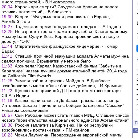
много странностей, - В.Никифорова
20:04
Король при смерти? Саудовская Аравия на пороге
великих потрясений, - В.Алексеев
19:30
Вторая "Мусульманская реконкиста" в Европе, -
Азимбай Гали
19:27
Таджикская армия продолжает голодать, - А.Гадоев
12:25
Не зарастет тропа к памятнику любви. К легендарному
мазару Баян-Сулу и Козы-Корпеша провели свет и новую
дорогу, - "Э-К"
11:44
Отвратительное французское лицемерие, - Томер
Барак
11:41
Ставший причиной эвакуации акимата Алматы мужчина
сдался полиции. Взрывчатки у него не было
11:33
Архипелаг Карлаг. Казахстанский фильм "Забытые в
Караганде" назван лучшей документальной лентой 2014 года
на California Film Awards
11:25
Зимняя война и призрак Майдана. В Донбассе
возобновились масштабные боевые действия, - И.Крамник
11:22
Щенок стал причиной ДТП с кортежем госсекретаря
США в Индии
11:18
Как все начиналось в Донбассе: рассказ ополченца.
Интервью Захара Прилепина с бойцом батальона "Сомали"
Ринатом Есеналиевым
10:57
Сын Раббани может стать главой МИД. Оглашен список
нового "правительства национального единства Афганистана"
П
10:38
Россия заплатит за Киргизию. На юг республики
возобновились поставки газа, - Г.Михайлов
10:23
Чокан Лаумулин. Перерождение европейской мечты