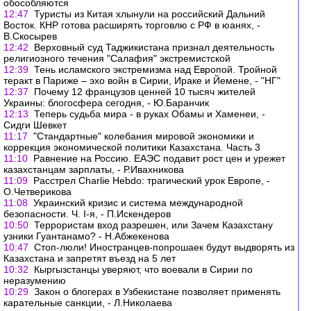
обособляются
12:47
Туристы из Китая хлынули на российский Дальний
Восток. КНР готова расширять торговлю с РФ в юанях, -
В.Скосырев
12:42
Верховный суд Таджикистана признал деятельность
религиозного течения "Салафия" экстремистской
12:39
Тень исламского экстремизма над Европой. Тройной
теракт в Париже – эхо войн в Сирии, Ираке и Йемене, - "НГ"
12:37
Почему 12 французов ценней 10 тысяч жителей
Украины: блогосфера сегодня, - Ю.Баранчик
12:13
Теперь судьба мира - в руках Обамы и Хаменеи, -
Сидги Шевкет
11:17
"Стандартные" колебания мировой экономики и
коррекция экономической политики Казахстана. Часть 3
11:10
Равнение на Россию. ЕАЭС подавит рост цен и урежет
казахстанцам зарплаты, - Р.Ивахникова
11:09
Расстрел Charlie Hebdo: трагический урок Европе, -
О.Четверикова
11:08
Украинский кризис и система международной
безопасности. Ч. I-я, - П.Искендеров
10:50
Террористам вход разрешен, или Зачем Казахстану
узники Гуантанамо? - Н.Абжекенова
10:47
Стоп-люли! Иностранцев-попрошаек будут выдворять из
Казахстана и запретят въезд на 5 лет
10:32
Кыргызстанцы уверяют, что воевали в Сирии по
неразумению
10:29
Закон о блогерах в Узбекистане позволяет применять
карательные санкции, - Л.Николаева