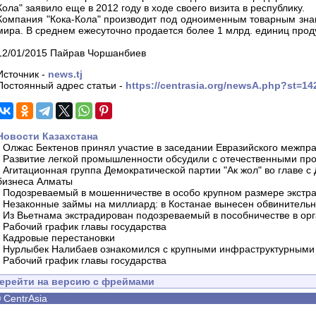
Кола" заявило еще в 2012 году в ходе своего визита в республику.
Компания "Кока-Кола" производит под одноименным товарным знак
мира. В среднем ежесуточно продается более 1 млрд. единиц прод
12/01/2015 Пайрав Чоршанбиев
Источник -
news.tj
Постоянный адрес статьи -
https://centrasia.org/newsA.php?st=1
Новости Казахстана
-
Олжас Бектенов принял участие в заседании Евразийского межпра
-
Развитие легкой промышленности обсудили с отечественными пр
-
Агитационная группа Демократической партии "Ак жол" во главе с
бизнеса Алматы
-
Подозреваемый в мошенничестве в особо крупном размере экстра
-
Незаконные займы на миллиард: в Костанае вынесен обвинитель
-
Из Вьетнама экстрадирован подозреваемый в пособничестве в орг
-
Рабочий график главы государства
-
Кадровые перестановки
-
Нурлыбек Налибаев ознакомился с крупными инфраструктурными 
-
Рабочий график главы государства
ерейти на версию с фреймами
©
CentrAsia