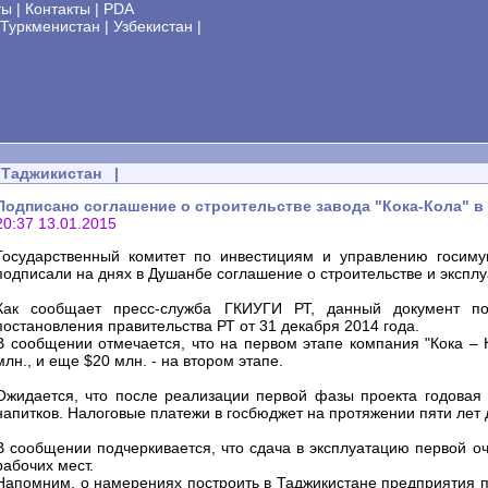
ты
|
Контакты
|
PDA
Туркменистан
|
Узбекистан
|
Таджикистан
|
Подписано соглашение о строительстве завода "Кока-Кола" в
20:37 13.01.2015
Государственный комитет по инвестициям и управлению госиму
подписали на днях в Душанбе соглашение о строительстве и эксплу
Как сообщает пресс-служба ГКИУГИ РТ, данный документ по
постановления правительства РТ от 31 декабря 2014 года.
В сообщении отмечается, что на первом этапе компания "Кока – 
млн., и еще $20 млн. - на втором этапе.
Ожидается, что после реализации первой фазы проекта годовая 
напитков. Налоговые платежи в госбюджет на протяжении пяти лет 
В сообщении подчеркивается, что сдача в эксплуатацию первой о
рабочих мест.
Напомним, о намерениях построить в Таджикистане предприятия по