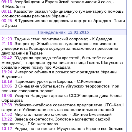
09:16
Азербайджан и Евразийский экономический союз, -
В.Михайлов
09:11
Казахстан оказал "официальную гуманитарную помощь
юго-восточным регионам Украины"
00:25
В Туркменистане подорожали портреты Аркадага. Почти
в 2 раза
Понедельник, 12.01.2015
21:23
Таджикистан: политический сопромат, - К.Давидов
21:16
Экс-ректор Жамбылского гуманитарно-технического!
университета Кошкаров осужден за незаконное присвоение
двух зданий в Таразе
20:42
"Одарила природа тебя красотой, быть тебе вечно
молодым", - народная туркм-писательница Гозель Шагулыева
создала новую поэму про Аркадага
19:24
Интерпол объявил в розыск экс-президента Украины
Януковича
19:19
Парижские уроки для Европы, - С.Кожемякин
19:06
В Синьцзяне убиты шесть уйгурских террористов "при
попытке совершить теракт"
18:06
Умерла Народная артистка СССР оперная дива Елена
Образцова
17:58
Узбекско-китайское совместное предприятие UTG-Kerui
запустит в Узбекистане сеть газонаполнительных станций
17:52
Мир стал намного сложнее, - Збигнев Бжезинский
13:22
Завеса секретности. Золотое наследство сакской
принцессы, - Г.Кенжегалиева
13:12
Рядом, но не вместе. Мусульмане в Европе все больше