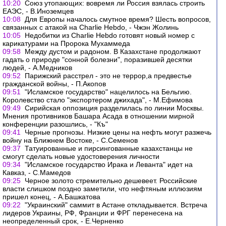
10:20
Союз утопающих: вовремя ли Россия взялась строить
ЕАЭС, - В.Иноземцев
10:08
Для Европы началось смутное время? Шесть вопросов,
связанных с атакой на Charlie Hebdo, - Чжэн Жолинь
10:05
Недобитки из Charlie Hebdo готовят новый номер с
карикатурами на Пророка Мухаммеда
09:58
Между дустом и радоном. В Казахстане продолжают
гадать о природе "сонной болезни", поразившей десятки
людей, - А.Медников
09:52
Парижский расстрел - это не террор,а предвестье
гражданской войны, - П.Акопов
09:51
"Исламское государство" нацелилось на Бельгию.
Королевство стало "экспортером джихада", - М.Ефимова
09:49
Сирийская оппозиция разделилась по линии Москвы.
Мнения противников Башара Асада в отношении мирной
конференции разошлись, - "Къ"
09:41
Черные прогнозы. Низкие цены на нефть могут разжечь
войну на Ближнем Востоке, - С.Семенов
09:37
Татуированные и пирсингованные казахстанцы не
смогут сделать новые удостоверения личности
09:34
"Исламское государство Ирака и Леванта" идет на
Кавказ, - С.Мамедов
09:25
Черное золото стремительно дешевеет. Российские
власти слишком поздно заметили, что нефтяным иллюзиям
пришел конец, - А.Башкатова
09:22
"Украинский" саммит в Астане откладывается. Встреча
лидеров Украины, РФ, Франции и ФРГ перенесена на
неопределенный срок, - Е.Черненко