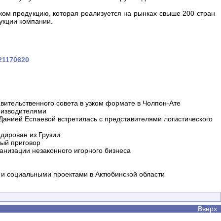
ом продукцию, которая реализуется на рынках свыше 200 стран
укции компании.
421170620
вительственного совета в узком формате в Чолпон-Ате
оизводителями
 Данией Еспаевой встретилась с представителями логистического
дирован из Грузии
ный приговор
анизации незаконного игорного бизнеса
и социальными проектами в Актюбинской области
Вверх