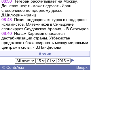
08:50
Тегеран рассчитывает на Москву.
Дешевая нефть может сделать Иран
сговорчивее по ядерному досье, -
Д.Цилюрик-Франц
08:48
Пекин подозревает турок в поддержке
исламистов. Мятежников в Синьцзяне
спонсирует Саудовская Аравия, - В.Скосырев
08:40
Ислам Каримов опасается
дестабилизации страны. Узбекистан
продолжает балансировать между мировыми
центрами силы, - В.Панфилова
Архив
©
CentrAsia
Вверх