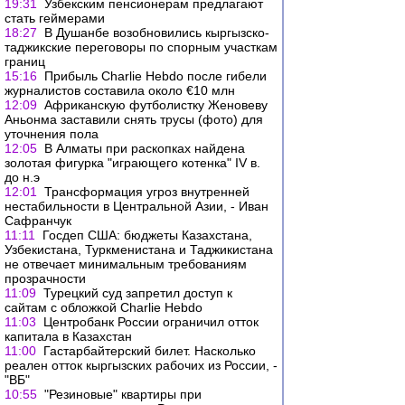
19:31
Узбекским пенсионерам предлагают
стать геймерами
18:27
В Душанбе возобновились кыргызско-
таджикские переговоры по спорным участкам
границ
15:16
Прибыль Charlie Hebdo после гибели
журналистов составила около €10 млн
12:09
Африканскую футболистку Женовеву
Аньонма заставили снять трусы (фото) для
уточнения пола
12:05
В Алматы при раскопках найдена
золотая фигурка "играющего котенка" IV в.
до н.э
12:01
Трансформация угроз внутренней
нестабильности в Центральной Азии, - Иван
Сафранчук
11:11
Госдеп США: бюджеты Казахстана,
Узбекистана, Туркменистана и Таджикистана
не отвечает минимальным требованиям
прозрачности
11:09
Турецкий суд запретил доступ к
сайтам с обложкой Charlie Hebdo
11:03
Центробанк России ограничил отток
капитала в Казахстан
11:00
Гастарбайтерский билет. Насколько
реален отток кыргызских рабочих из России, -
"ВБ"
10:55
"Резиновые" квартиры при