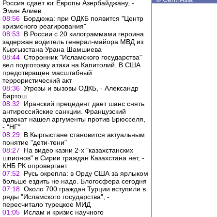
Россия сдает юг Европы Азербайджану, -
Эмин Алиев
08:56
Бордюжа: при ОДКБ появится "Центр
кризисного реагирования"
08:53
В России с 20 килограммами героина
задержан водитель генерал-майора МВД из
Кыргызстана Урана Шамшиева
08:44
Сторонник "Исламского государства"
вел подготовку атаки на Капитолий. В США
предотвращен масштабный
террористический акт
08:36
Угрозы и вызовы ОДКБ, - Александр
Бартош
08:32
Иранский прецедент дает шанс снять
антироссийские санкции. Французский
адвокат нашел аргументы против Брюсселя,
- "НГ"
08:29
В Кыргыстане становится актуальным
понятие "дети-тени"
08:27
На видео казни 2-х "казахстанских
шпионов" в Сирии граждан Казахстана нет, -
КНБ РК опровергает
07:52
Русь окрепла: в Орду США за ярлыком
больше ездить не надо. Блогосфера сегодня
07:18
Около 700 граждан Турции вступили в
ряды "Исламского государства", -
пересчитало турецкое МИД
01:05
Ислам и кризис научного