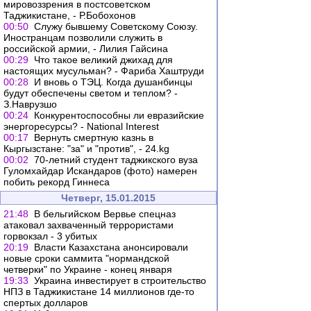
мировоззрения в постсоветском
Таджикистане, - Р.Бобохонов
00:50
Служу бывшему Советскому Союзу.
Иностранцам позволили служить в
российской армии, - Лилия Гайсина
00:29
Что такое великий джихад для
настоящих мусульман? - Фариба Хаштруди
00:28
И вновь о ТЭЦ. Когда душанбинцы
будут обеспечены светом и теплом? -
З.Наврузшо
00:24
Конкурентоспособны ли евразийские
энергоресурсы? - National Interest
00:17
Вернуть смертную казнь в
Кыргызстане: "за" и "против", - 24.kg
00:02
70-летний студент таджикского вуза
Гуломхайдар Искандаров (фото) намерен
побить рекорд Гиннеса
Четверг, 15.01.2015
21:48
В бельгийском Вервье спецназ
атаковал захваченный террористами
горвокзал - 3 убитых
20:19
Власти Казахстана анонсировали
новые сроки саммита "нормандской
четверки" по Украине - конец января
19:33
Украина инвестирует в строительство
НПЗ в Таджикистане 14 миллионов где-то
спертых долларов