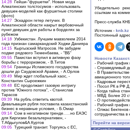
14:28
Гейши-"фуршетки". Новая мода
Алматинских толстосумов - использовать
Убедительно рек
девушек-моделей как фуршетные столики
ссылкам на комме
(фото)
14:27
Эскадрон гетер летучих. В
Пресс-служба КН
Алматинской области накрыт вербовочный
пункт девушек для работы в борделях за
Источник -
knb.kz
рубежом
Постоянный адрес
14:18
Узбекистан. Лучшим мавзолеем 2014
года признан самаркандский Ходжи Данияра
14:15
Кыргызский Матросов. Не забудем
подвиг рядового Тюменбаева, - "ВБ"
09:55
Пакистан вступил в активную фазу
Новости Казахст
борьбы с терроризмом, - В.Титов
-
Рабочий график 
09:54
Границы Исламского государства
-
Справедливый до
дошли до Саудовской Аравии, - А.Орлов
-
В Правительстве
09:49
Мир ждет глобальный хаос, -
авиационного топ
Константин Сыроежкин
-
Кадровые перес
09:48
ЕС продолжает газовую интригу
-
Посол РК в РФ Д
против "Южного потока", - Станислав
-
Когда тайна ста
Тарасов
-
МВД: Более 20 с
09:39
На рубль ответить квотой.
-
О противодейств
Девальвация рубля поставила казахстанский
-
Рабочий график 
бизнес в неравные условия, - Б.Омар
-
Олжас Бектенов 
09:14
Сом в негативном тренде......но ЕАЭС
сотрудничества в
для Киргизии безальтернативен, -
Т.Абдыгулов&А.Куртов
Перейти на верс
09:05
Турецкий транзит. Торгуясь с ЕС,
©
CentrAsia