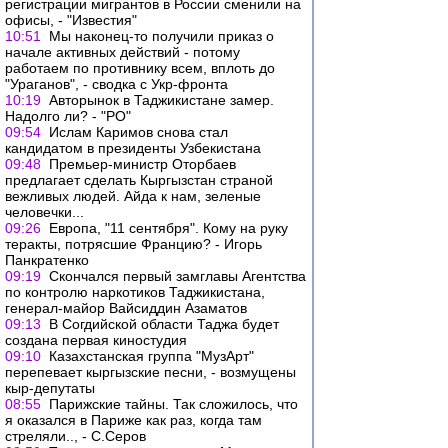
регистрации мигрантов в России сменили на
офисы, - "Известия"
10:51
Мы наконец-то получили приказ о
начале активных действий - потому
работаем по противнику всем, вплоть до
"Ураганов", - сводка с Укр-фронта
10:19
Авторынок в Таджикистане замер.
Надолго ли? - "РО"
09:54
Ислам Каримов снова стал
кандидатом в президенты Узбекистана
09:48
Премьер-министр Оторбаев
предлагает сделать Кыргызстан страной
вежливых людей. Айда к нам, зеленые
человечки...
09:26
Европа, "11 сентября". Кому на руку
теракты, потрясшие Францию? - Игорь
Панкратенко
09:19
Скончался первый замглавы Агентства
по контролю наркотиков Таджикистана,
генерал-майор Вайсиддин Азаматов
09:13
В Согдийской области Таджа будет
создана первая киностудия
09:10
Казахстанская группа "МузАрт"
перепевает кыргызские песни, - возмущены
кыр-депутаты
08:55
Парижские тайны. Так сложилось, что
я оказался в Париже как раз, когда там
стреляли.., - С.Серов