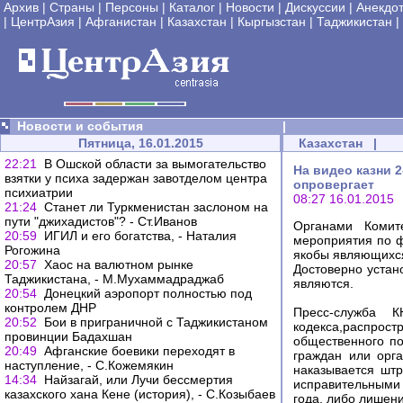
Архив
|
Страны
|
Персоны
|
Каталог
|
Новости
|
Дискуссии
|
Анекдо
|
ЦентрАзия
|
Афганистан
|
Казахстан
|
Кыргызстан
|
Таджикистан
|
Новости и события
|
Пятница, 16.01.2015
Казахстан
|
22:21
В Ошской области за вымогательство
На видео казни 2
взятки у психа задержан завотделом центра
опровергает
психиатрии
08:27 16.01.2015
21:24
Станет ли Туркменистан заслоном на
пути "джихадистов"? - Ст.Иванов
Органами Комит
20:59
ИГИЛ и его богатства, - Наталия
мероприятия по ф
Рогожина
якобы являющихся
20:57
Хаос на валютном рынке
Достоверно устан
Таджикистана, - М.Мухаммадраджаб
являются.
20:54
Донецкий аэропорт полностью под
контролем ДНР
Пресс-служба 
20:52
Бои в приграничной с Таджикистаном
кодекса,распрос
провинции Бадахшан
общественного п
20:49
Афганские боевики переходят в
граждан или орг
наступление, - С.Кожемякин
наказывается шт
14:34
Найзагай, или Лучи бессмертия
исправительными 
казахского хана Кене (история), - С.Козыбаев
года, либо лишени