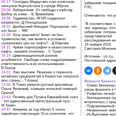
20:17
Господин Мидзусако стал почетным
узбекским погран
консулом Кыргызстана в городе Ибуски
ГПС.
20:00
Либерализм: От свободы к рабству.
Выбор за нами, - Б.Эркимбаев
Отмечается, что 
19:56
Таджикистан: ИГИЛ подкрался
незаметно, Д.Поендошоев
"В соответствии 
19:32
Донбасский блицкриг Порошенко: что
три единицы охо
это было, - "МК"
узбекским погра
14:48
Хоть закачайся! Знает ли Каз-
представителей
правительство, как выжить в условиях
расследования инц
супернизких цен на нефть? - Д.Ювачев
19 января 2015
14:21
Чужая порнография и казахстанская
Светлана Моисее
нефть: никакой политики, - С.Туник
14:19
Цивилизационный разлом
Источник -
vb.kg
углубляется. Свобода слова подразумевает
Постоянный адрес
ответственность в ее использовании, -
В.Попов
14:01
Узко мыслим. Решение о переносе
китайских предприятий в Казахстан напугало
всю страну, - Т.Алина
Новости Казахст
13:56
В Токио умерла русская красавица
-
Олжас Бектенов 
Ольга Яковлева, ставшая японской певицей
узком формате в 
Оригой
-
Развитие легкой
13:43
Почему для Путина Евразийский союз
-
Агитационная гр
- это единственный магистральный путь, -
встретилась с пр
М.Хазин
-
Подозреваемый в
10:47
Америка за год обучит 5 тысяч
-
Незаконные займ
сирийских повстанцев. Есть опасения, что
-
Из Вьетнама экс