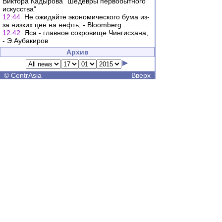
Виктора Кадырова "Шедевры первобытного
искусства"
12:44
Не ожидайте экономического бума из-
за низких цен на нефть, - Bloomberg
12:42
Яса - главное сокровище Чингисхана,
- Э.Аубакиров
Архив
©
CentrAsia
Вверх