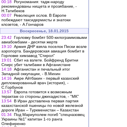
00:18
Рогуномания: тадж-народу
рекомендованы нищета и прозябание, -
Н.Татибеков
00:07
Революция ослов. В Европе
побеждают таксидермисты и знатоки
клозетов, - А.Гончаров
Воскресенье, 18.01.2015
23:42
Горловку бомбят 500-килограммовыми
авиабомбами - десятки жертв
19:10
Армия ДНР взяла поселок Пески возле
аэропорта. Бандеровская авиация бомбит в
Горловке химзавод "Стирол"
19:01
Сбит на взлете. Бойфренд Бритни
Спирс убит талибами в Афганистане
14:18
Афганистан и печальный итог
Западной оккупации, - В.Михин
14:16
Амре Айтбакин - первый казахский
дипломированный врач (история), -
С.Горбунов
13:57
Европа готовится к возможным
терактам со стороны джихадистов, - "МК"
13:54
В Иран доставлена первая партия
казахстанской пшеницы по новой железной
дороге Иран – Туркменистан – Казахстан
01:34
Под Мариуполем погиб "спецназовец
Украины №1" капитан 1-го ранга
Олефиренко