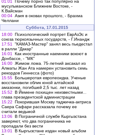
01:01
Почему порно так популярно на
мусульманском Ближнем Востоке, -
К.Вайсман
00:04
Азия в оковах прошлого, - Брахма
Челлани
Суббота, 17.01.2015
18:00
Психологический портрет ЕврАзЭс и
союза тюркоязычных государств, - Г.Инандж
17:51
"КАМАЗ-Мастер" занял весь пьедестал
в ралли "Дакар"
16:01
Как иностранные наемники воюют в
Донбассе, - "МК"
16:00
Жимом лома. 75-летний аксакал из
Алматы Жан Ата намерен установить семь
рекордов Гиннесса (фото)
15:55
Большеротая европеоидка. Ученые
восстановили облик юной алтайской
амазонки, погибшей 2,5 тыс. лет назад
15:52
В Йемене похищен неизвестными...
глава президентской администрации
15:22
Покорившая Москву таджичка-актриса
Саера Сафари рассказала почему ее
считали ведьмой
13:06
В Пограничной службе Кыргызстана
заверяют, что два пограничника не
пропадали без вести
13:01
В Кыргызстане издан новый альбом