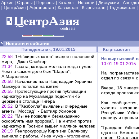
Архив
|
Страны
|
Персоны
|
Каталог
|
Новости
|
Дискуссии
|
Анекдо
|
ЦентрАзия
|
Афганистан
|
Казахстан
|
Кыргызстан
|
Таджикистан
|
Новости и события
|
Понедельник, 19.01.2015
Кыргызстан
|
22:58
1% "жирных котов" владеет половиной
На кыргызской п
мира, - Джон Слейтер
10:01 19.01.2015
21:34
Газета, которая молчала когда нужно.
Чем на самом деле был "Шарли", -
На погранзастав
А.Мартьянов
отдел по связям 
20:58
Начальник тыла Нацгвардии Украины
Манжура попался на взятке
Вчера, 18 января
20:55
Протестующие против публикации
отряда произошел
карикатур на Мухаммеда подожгли 45
церквей в столице Нигера
Как сообщается,
20:52
В "Хезболла" выявлены очередные
участок госгран
агенты "Моссад", - Бахтияр Усмонов
Республики Узбек
20:22
"Мы не позволим безнаказанно
границу и прошли
оскорблять имя пророка". На митинг против
карикатур в Грозном вышел миллион человек
"Граждане Узбеки
20:19
Генпрокуроршу Киргизии Салянову
сдаться. Вместо 
выгнали с работы. Из-за мужа - уголовника
ранен. Остальны