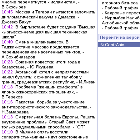
многие переметнутся к исламистам, -
игорного бизнеса
В.Скосырев
-
Рабочий график 
10:45
Москва и Тегеран пытаются заполнить
-
Кадровые перес
дипломатический вакуум в Дамаске, -
-
Нурлыбек Налиб
Джозеф Бахут
Актюбинской обла
10:42
В Кыргызстане будет создана "Высшая
-
Рабочий график 
кыргызско-немецкая высшая техническая
школа"
Перейти на верс
10:40
Смена кишлак-вывесок. В
©
CentrAsia
Таджикистане массово продолжается
переименование населенных пунктов, -
А.Сохибназаров
10:23
Союзная повестка: итоги года в
Казахстане, - Ю.Якушева
10:22
Афганский котел с неприятностями
начал бурлить: к оживлению талибов у
границ среднеазиатских республик, - И.Лизан
10:18
Проблема "женщин комфорта" в
японо-южнокорейских отношениях, -
В.Терехов
10:16
Пакистан: борьба за ужесточение
антитеррористического законодательства, -
Н.Замараева
10:13
Смертельная болезнь Европы. Решить
внутренние проблемы Старый Свет может
только радикальными способами, - "СП"
10:10
В Мьянме опять восстали
сепаратисты-качины - идут ожесточенные