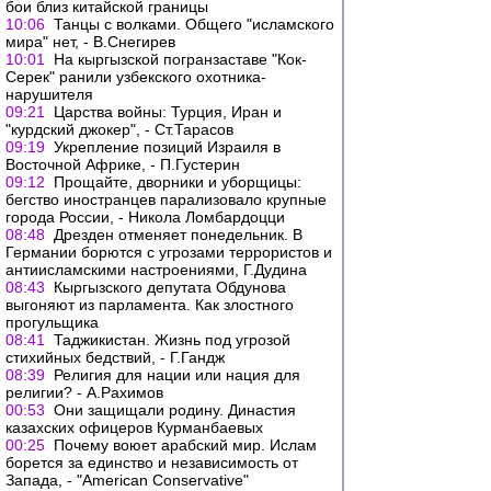
бои близ китайской границы
10:06
Танцы с волками. Общего "исламского
мира" нет, - В.Снегирев
10:01
На кыргызской погранзаставе "Кок-
Серек" ранили узбекского охотника-
нарушителя
09:21
Царства войны: Турция, Иран и
"курдский джокер", - Ст.Тарасов
09:19
Укрепление позиций Израиля в
Восточной Африке, - П.Густерин
09:12
Прощайте, дворники и уборщицы:
бегство иностранцев парализовало крупные
города России, - Никола Ломбардоцци
08:48
Дрезден отменяет понедельник. В
Германии борются с угрозами террористов и
антиисламскими настроениями, Г.Дудина
08:43
Кыргызского депутата Обдунова
выгоняют из парламента. Как злостного
прогульщика
08:41
Таджикистан. Жизнь под угрозой
стихийных бедствий, - Г.Гандж
08:39
Религия для нации или нация для
религии? - А.Рахимов
00:53
Они защищали родину. Династия
казахских офицеров Курманбаевых
00:25
Почему воюет арабский мир. Ислам
борется за единство и независимость от
Запада, - "American Conservative"