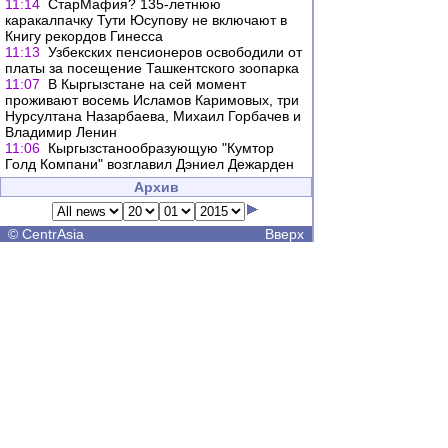
11:14
СтарМафия? 135-летнюю
каракалпачку Тути Юсупову не включают в
Книгу рекордов Гинесса
11:13
Узбекских пенсионеров освободили от
платы за посещение Ташкентского зоопарка
11:07
В Кыргызстане на сей момент
проживают восемь Исламов Каримовых, три
Нурсултана Назарбаева, Михаил Горбачев и
Владимир Ленин
11:06
Кыргызстанообразующую "Кумтор
Голд Компани" возглавил Дэниел Дежарден
Архив
©
CentrAsia
Вверх