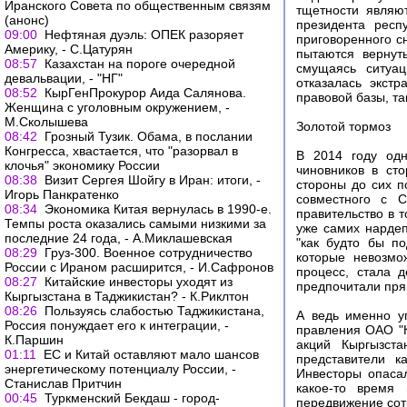
Иранского Совета по общественным связям
тщетности являю
(анонс)
президента респ
09:00
Нефтяная дуэль: ОПЕК разоряет
приговоренного с
Америку, - С.Цатурян
пытаются вернут
08:57
Казахстан на пороге очередной
смущаясь ситуац
девальвации, - "НГ"
отказалась экстр
08:52
КырГенПрокурор Аида Салянова.
правовой базы, та
Женщина с уголовным окружением, -
М.Сколышева
Золотой тормоз
08:42
Грозный Тузик. Обама, в послании
Конгресса, хвастается, что "разорвал в
В 2014 году одн
клочья" экономику России
чиновников в сто
08:38
Визит Сергея Шойгу в Иран: итоги, -
стороны до сих п
Игорь Панкратенко
совместного с C
08:34
Экономика Китая вернулась в 1990-е.
правительство в 
Темпы роста оказались самыми низкими за
уже самих нардеп
последние 24 года, - А.Миклашевская
"как будто бы п
08:29
Груз-300. Военное сотрудничество
которые невозмо
России с Ираном расширится, - И.Сафронов
процесс, стала д
08:27
Китайские инвесторы уходят из
предпочитали прям
Кыргызстана в Таджикистан? - К.Риклтон
08:26
Пользуясь слабостью Таджикистана,
А ведь именно у
Россия понуждает его к интеграции, -
правления ОАО "К
К.Паршин
акций Кыргызста
01:11
ЕС и Китай оставляют мало шансов
представители к
энергетическому потенциалу России, -
Инвесторы опасал
Станислав Притчин
какое-то время
00:45
Туркменский Бекдаш - город-
передвижение сот