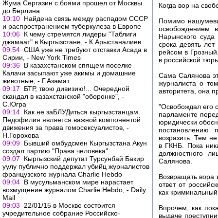
Жума Сергазин с боями прошел от Москвы
Когда вор на свобо
до Берлина
10:10
Найдена связь между распадом СССР
Помимо нашумевш
и распространением туберкулеза в Европе
освобождением в
10:06
К чему стремятся лидеры "Таблиги
Нарынского суда 
джамаат" в Кыргызстане, - К.Арыстаналиев
срока девять лет
09:54
США уже не требуют отставки Асада в
рейсом в Грозный.
Сирии, - New York Times
в российской тюр
09:36
В казахстанском спящем поселке
Калачи засыпают уже акимы и домашние
Сама Салянова эт
животные, - Г.Азамат
журналиста о том
09:17
БТР, твою дивизию!... Очередной
авторитета, она п
скандал в казахстанской "оборонке", -
С.Югра
"Освобождал его с
09:14
Как не заБЛУДиться кыргызстанцам.
парламенте перед
Педофилия является важной компонентой
юридически обосно
движения за права гомосексуалистов, -
постановлению п
Н.Горохова
возразить. Тем н
09:09
Бывший омбудсмен Кыргызстана Акун
в ГКНБ. Пока ник
создал партию "Права человека"
должностного ли
09:07
Кыргызский депутат Турсунбай Бакир
Салянова.
уулу публично поддержал убийц журналистов
французского журнала Charlie Hebdo
Возвращать вора в
09:04
В мусульманском мире нарастает
ответ от российс
возмущение журналом Charlie Hebdo, - Daily
как криминальный
Mail
09:03
22/01/15 в Москве состоится
Впрочем, как пок
учредительное собрание Российско-
выдаче преступни