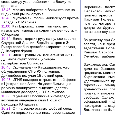
связь между укрепрайонами на Бахмутке
прервана
Вереницей полит
13:46
Москва поборется с Вашингтоном за
Саляновой, можно
индийский рынок оружия
громких арестов
13:43
Мусульман России мобилизуют против
Нариман Тюлеев.
Запада, - В.Мальцев
чем за четыре г
11:00
Как Европарламент гомиакально
депутатов. Другое
навязывает кыргызам содомные ценности, –
не во всех случаях
С.Чериков
10:54
Египет держит руку на пульсе короля
За решетку при С
Саудовской Аравии. Борьба за трон в Эр-
власти, но и пре
Рияде способна дестабилизировать регион, -
задержания Тюлее
Д.Цилюрик-Франц
Равшан Сабиров.
10:51
Член "Группы 24" или агент ФСБ? В
Учкунбек Ташбаев
Душанбе судят оппозиционера-
гастарбайтера Солихова
Замахивалась Сал
10:48
Экс-начальник Кашкадарьинского
дело на бывшего
облуправления СНБ РУ полковник
градоначальника 
Дехконбоев получил 15-летний срок
Кыргызстана вые
10:45
ИГИЛ намерен открыть второй фронт
удостоившихся пр
в Центральной Азии. На дестабилизацию
горожанин Майлу
региона планируется выделить десятки
должностным по
миллионов долларов, - В.Панфилова
признали виновны
10:38
"Цунами"! Российские хит-парады
свободы. Однако
возглавил очередной клип Нюши от
официальной инфо
Баходыра Юлдашева
находится на ста
10:21
Он на земле оставил добрый след.
Бакалаева не был
Один из первых горных инженеров-казахов