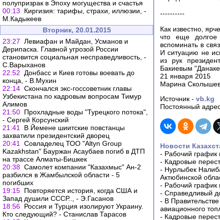
полупризрак в Эпоху могущества и счастья
00:13
Киргизия: тарифы, страхи, иллюзии, -
----------
М.Кадыкеев
Как известно, ярч
Вторник, 20.01.2015
что еще долгое
23:27
Левиафан и Майдан, Усманов и
вспоминать в свя
Дерипаска. Главной угрозой России
И ситуацию не ис
становится социальная несправедливость, -
из рук президен
С.Варыханов
Бакиевым "Данакер
22:52
Донбасс и Киев готовы воевать до
21 января 2015
конца, - В.Мухин
Марина Сколыше
22:14
Скончался экс-госсоветник главы
Узбекистана по кадровым вопросам Тимур
Источник -
vb.kg
Алимов
Постоянный адрес
21:50
Прохладные воды "Турецкого потока",
- Сергей Корсунский
21:41
В Йемене шиитские повстанцы
захватили президентский дворец
20:41
Совладелец ТОО "Altyn Group
Новости Казахст
Kazakhstan" Бауржан Асаубаев погиб в ДТП
-
Рабочий график 
на трассе Алматы-Бишкек
-
Кадровые перес
20:38
Самолет компании "Казахмыс" Ан-2
-
Нурлыбек Налиб
разбился в Жамбылской области - 5
Актюбинской обла
погибших
-
Рабочий график 
19:15
Повторяется история, когда США и
-
Справедливый до
Запад душили СССР.., - Э.Гасанов
-
В Правительстве
18:56
Россия и Турция изолируют Украину.
авиационного топ
Кто следующий? - Станислав Тарасов
-
Кадровые перес