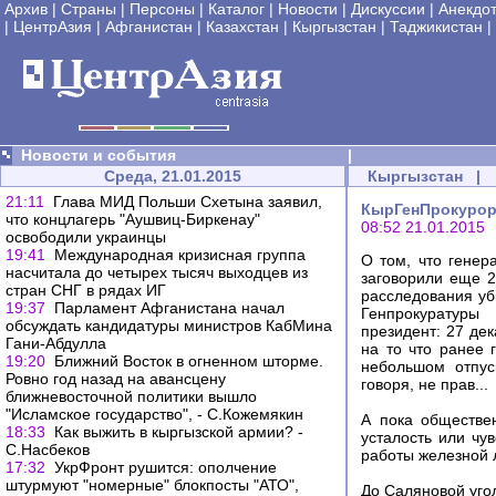
Архив
|
Страны
|
Персоны
|
Каталог
|
Новости
|
Дискуссии
|
Анекдо
|
ЦентрАзия
|
Афганистан
|
Казахстан
|
Кыргызстан
|
Таджикистан
|
Новости и события
|
Среда, 21.01.2015
Кыргызстан
|
21:11
Глава МИД Польши Схетына заявил,
КырГенПрокурор
что концлагерь "Аушвиц-Биркенау"
08:52 21.01.2015
освободили украинцы
19:41
Международная кризисная группа
О том, что гене
насчитала до четырех тысяч выходцев из
заговорили еще 2
стран СНГ в рядах ИГ
расследования уб
19:37
Парламент Афганистана начал
Генпрокуратуры
обсуждать кандидатуры министров КабМина
президент: 27 де
Гани-Абдулла
на то что ранее 
19:20
Ближний Восток в огненном шторме.
небольшом отпус
Ровно год назад на авансцену
говоря, не прав...
ближневосточной политики вышло
"Исламское государство", - С.Кожемякин
А пока обществен
18:33
Как выжить в кыргызской армии? -
усталость или чу
С.Насбеков
работы железной 
17:32
УкрФронт рушится: ополчение
штурмуют "номерные" блокпосты "АТО",
До Саляновой уго