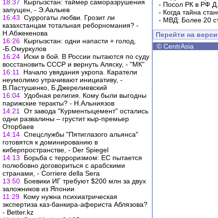
18:37
Кыргызстан: таймер саморазрушения
-
Посол РК в РФ Д
запущен, - Э.Аалыев
-
Когда тайна ста
16:43
Суррогаты любви. Грозит ли
-
МВД: Более 20 с
казахстанцам тотальная реборномания? -
Н.Абжекенова
Перейти на верс
16:26
Кыргызстан: одни напасти + голод,
©
CentrAsia
-Б.Омуркулов
16:24
Иски в бой. В России пытаются по суду
восстановить СССР и вернуть Аляску, - "МК"
16:11
Начало увядания укропа. Каратели
неумолимо утрачивают инициативу, -
В.Пастушенко, Б.Джерелиевский
16:04
Удобная религия. Кому были выгодны
парижские теракты? - Н.Альниязов
14:21
От завода "Курментыцемент" остались
одни развалины – грустит кыр-премьер
Оторбаев
14:14
Спецслужбы "Пятиглазого альянса"
готовятся к доминированию в
киберпространстве, - Der Spiegel
14:13
Борьба с терроризмом: ЕС пытается
полюбовно договориться с арабскими
странами, - Corriere della Sera
13:50
Боевики ИГ требуют $200 млн за двух
заложников из Японии
11:29
Кому нужна психиатрическая
экспертиза каз-банкира-афериста Аблязова?
- Better.kz