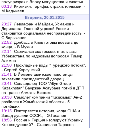
полупризрак в Эпоху могущества и счастья
00:13
Киргизия: тарифы, страхи, иллюзии, -
М.Кадыкеев
Вторник, 20.01.2015
23:27
Левиафан и Майдан, Усманов и
Дерипаска. Главной угрозой России
становится социальная несправедливость, -
С.Варыханов
22:52
Донбасс и Киев готовы воевать до
конца, - В.Мухин
22:14
Скончался экс-госсоветник главы
Узбекистана по кадровым вопросам Тимур
Алимов
21:50
Прохладные воды "Турецкого потока",
- Сергей Корсунский
21:41
В Йемене шиитские повстанцы
захватили президентский дворец
20:41
Совладелец ТОО "Altyn Group
Kazakhstan" Бауржан Асаубаев погиб в ДТП
на трассе Алматы-Бишкек
20:38
Самолет компании "Казахмыс" Ан-2
разбился в Жамбылской области - 5
погибших
19:15
Повторяется история, когда США и
Запад душили СССР.., - Э.Гасанов
18:56
Россия и Турция изолируют Украину.
Кто следующий? - Станислав Тарасов