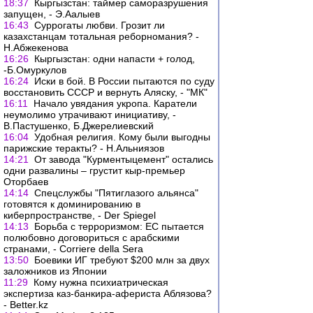
18:37
Кыргызстан: таймер саморазрушения
запущен, - Э.Аалыев
16:43
Суррогаты любви. Грозит ли
казахстанцам тотальная реборномания? -
Н.Абжекенова
16:26
Кыргызстан: одни напасти + голод,
-Б.Омуркулов
16:24
Иски в бой. В России пытаются по суду
восстановить СССР и вернуть Аляску, - "МК"
16:11
Начало увядания укропа. Каратели
неумолимо утрачивают инициативу, -
В.Пастушенко, Б.Джерелиевский
16:04
Удобная религия. Кому были выгодны
парижские теракты? - Н.Альниязов
14:21
От завода "Курментыцемент" остались
одни развалины – грустит кыр-премьер
Оторбаев
14:14
Спецслужбы "Пятиглазого альянса"
готовятся к доминированию в
киберпространстве, - Der Spiegel
14:13
Борьба с терроризмом: ЕС пытается
полюбовно договориться с арабскими
странами, - Corriere della Sera
13:50
Боевики ИГ требуют $200 млн за двух
заложников из Японии
11:29
Кому нужна психиатрическая
экспертиза каз-банкира-афериста Аблязова?
- Better.kz