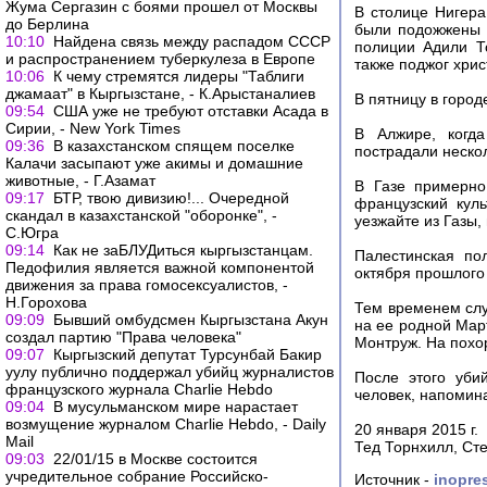
Жума Сергазин с боями прошел от Москвы
В столице Нигера
до Берлина
были подожжены 4
10:10
Найдена связь между распадом СССР
полиции Адили Т
и распространением туберкулеза в Европе
также поджог хрис
10:06
К чему стремятся лидеры "Таблиги
джамаат" в Кыргызстане, - К.Арыстаналиев
В пятницу в город
09:54
США уже не требуют отставки Асада в
Сирии, - New York Times
В Алжире, когда
09:36
В казахстанском спящем поселке
пострадали неско
Калачи засыпают уже акимы и домашние
животные, - Г.Азамат
В Газе примерно
09:17
БТР, твою дивизию!... Очередной
французский кул
скандал в казахстанской "оборонке", -
уезжайте из Газы,
С.Югра
09:14
Как не заБЛУДиться кыргызстанцам.
Палестинская по
Педофилия является важной компонентой
октября прошлого 
движения за права гомосексуалистов, -
Н.Горохова
Тем временем сл
09:09
Бывший омбудсмен Кыргызстана Акун
на ее родной Мар
создал партию "Права человека"
Монтруж. На похо
09:07
Кыргызский депутат Турсунбай Бакир
уулу публично поддержал убийц журналистов
После этого уби
французского журнала Charlie Hebdo
человек, напомин
09:04
В мусульманском мире нарастает
возмущение журналом Charlie Hebdo, - Daily
20 января 2015 г.
Mail
Тед Торнхилл, Стеф
09:03
22/01/15 в Москве состоится
учредительное собрание Российско-
Источник -
inopre