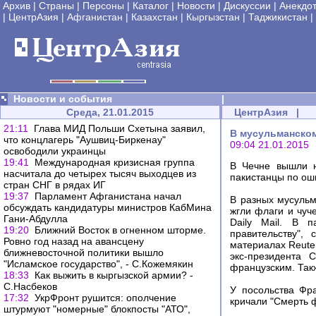
Архив
|
Страны
|
Персоны
|
Каталог
|
Новости
|
Дискуссии
|
Анекдо
|
ЦентрАзия
|
Афганистан
|
Казахстан
|
Кыргызстан
|
Таджикистан
|
Новости и события
|
Среда, 21.01.2015
ЦентрАзия
|
21:11
Глава МИД Польши Схетына заявил,
В мусульманском 
что концлагерь "Аушвиц-Биркенау"
09:04 21.01.2015
освободили украинцы
19:41
Международная кризисная группа
В Чечне вышли н
насчитала до четырех тысяч выходцев из
пакистанцы по оши
стран СНГ в рядах ИГ
19:37
Парламент Афганистана начал
В разных мусульм
обсуждать кандидатуры министров КабМина
жгли флаги и чуч
Гани-Абдулла
Daily Mail. В 
19:20
Ближний Восток в огненном шторме.
правительству",
Ровно год назад на авансцену
материалах Reuter
ближневосточной политики вышло
экс-президента 
"Исламское государство", - С.Кожемякин
французским. Такж
18:33
Как выжить в кыргызской армии? -
С.Насбеков
У посольства Фр
17:32
УкрФронт рушится: ополчение
кричали "Смерть 
штурмуют "номерные" блокпосты "АТО",