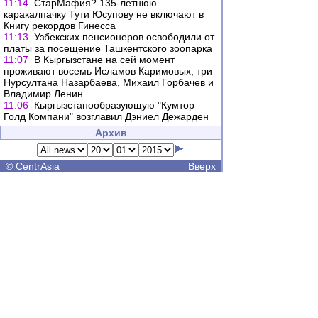
11:14
СтарМафия? 135-летнюю
каракалпачку Тути Юсупову не включают в
Книгу рекордов Гинесса
11:13
Узбекских пенсионеров освободили от
платы за посещение Ташкентского зоопарка
11:07
В Кыргызстане на сей момент
проживают восемь Исламов Каримовых, три
Нурсултана Назарбаева, Михаил Горбачев и
Владимир Ленин
11:06
Кыргызстанообразующую "Кумтор
Голд Компани" возглавил Дэниел Дежарден
Архив
©
CentrAsia
Вверх