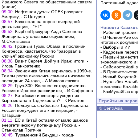
Иранского Совета по общественным связям
Постоянный адрес
(анонс)
09:00
Нефтяная дуэль: ОПЕК разоряет
Америку, - С.Цатурян
08:57
Казахстан на пороге очередной
девальвации, - "НГ"
Новости Казахст
08:52
КырГенПрокурор Аида Салянова.
-
Рабочий график 
Женщина с уголовным окружением, -
-
В Чолпон-Ате со
М.Сколышева
итоговых докумен
08:42
Грозный Тузик. Обама, в послании
-
Выборы и ИИ
Конгресса, хвастается, что "разорвал в
-
Кадровые перес
клочья" экономику России
-
Первый заместит
08:38
Визит Сергея Шойгу в Иран: итоги, -
экономического и
Игорь Панкратенко
-
Сейсмостойкий з
08:34
Экономика Китая вернулась в 1990-е.
-
В Правительстве
Темпы роста оказались самыми низкими за
-
Новый Купултай:
последние 24 года, - А.Миклашевская
-
Нурлыбек Налиб
08:29
Груз-300. Военное сотрудничество
комплекса Kazakhs
России с Ираном расширится, - И.Сафронов
-
КазМунайГаз опр
08:27
Китайские инвесторы уходят из
Кыргызстана в Таджикистан? - К.Риклтон
Перейти на верс
08:26
Пользуясь слабостью Таджикистана,
©
CentrAsia
Россия понуждает его к интеграции, -
К.Паршин
01:11
ЕС и Китай оставляют мало шансов
энергетическому потенциалу России, -
Станислав Притчин
00:45
Туркменский Бекдаш - город-