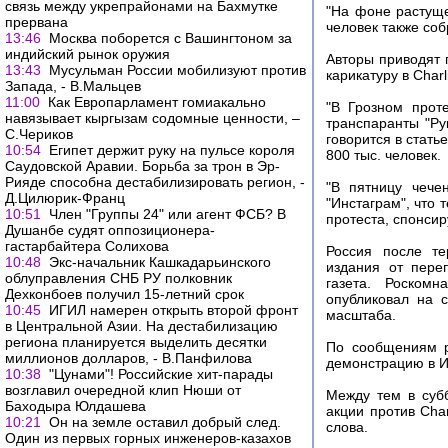
связь между укрепрайонами на Бахмутке
"На фоне растущ
прервана
человек также соб
13:46
Москва поборется с Вашингтоном за
индийский рынок оружия
Авторы приводят 
13:43
Мусульман России мобилизуют против
карикатуру в Charl
Запада, - В.Мальцев
11:00
Как Европарламент гомиакально
"В Грозном прот
навязывает кыргызам содомные ценности, –
транспаранты "Ру
С.Чериков
говорится в стать
10:54
Египет держит руку на пульсе короля
800 тыс. человек.
Саудовской Аравии. Борьба за трон в Эр-
Рияде способна дестабилизировать регион, -
"В пятницу чече
Д.Цилюрик-Франц
"Инстаграм", что т
10:51
Член "Группы 24" или агент ФСБ? В
протеста, спонсир
Душанбе судят оппозиционера-
гастарбайтера Солихова
Россия после те
10:48
Экс-начальник Кашкадарьинского
издания от пере
облуправления СНБ РУ полковник
газета. Роском
Дехконбоев получил 15-летний срок
опубликовал на 
10:45
ИГИЛ намерен открыть второй фронт
масштаба.
в Центральной Азии. На дестабилизацию
региона планируется выделить десятки
По сообщениям р
миллионов долларов, - В.Панфилова
демонстрацию в И
10:38
"Цунами"! Российские хит-парады
возглавил очередной клип Нюши от
Между тем в суб
Баходыра Юлдашева
акции против Cha
10:21
Он на земле оставил добрый след.
слова.
Один из первых горных инженеров-казахов