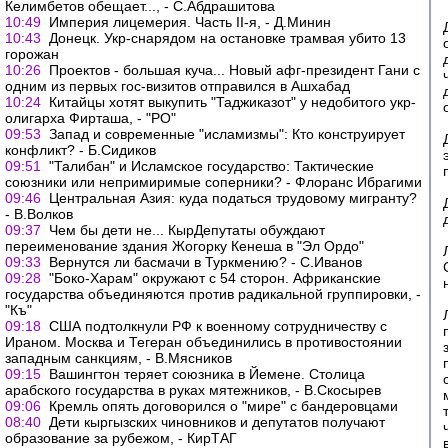
Келимбетов обещает..., - С.Абдрашитова
10:49
Империя лицемерия. Часть II-я, - Д.Минин
10:43
Донецк. Укр-снарядом на остановке трамвая убито 13
горожан
10:26
Проектов - большая куча... Новый афг-президент Гани с
одним из первых гос-визитов отправился в Ашхабад
10:24
Китайцы хотят выкупить "Таджиказот" у недобитого укр-
олигарха Фирташа, - "РО"
09:53
Запад и современные "исламизмы": Кто конструирует
конфликт? - Б.Сидиков
09:51
"Талибан" и Исламское государство: Тактические
союзники или непримиримые соперники? - Флоранс Ибрагими
09:46
Центральная Азия: куда податься трудовому мигранту?
- В.Волков
09:37
Чем бы дети не... КырДепутаты обуждают
переименование здания Жогорку Кенеша в "Эл Ордо"
09:33
Вернутся ли басмачи в Туркмению? - С.Иванов
09:28
"Боко-Харам" окружают с 54 сторон. Африканские
государства объединяются против радикальной группировки, -
"Къ"
09:18
США подтолкнули РФ к военному сотрудничеству с
Ираном. Москва и Тегеран объединились в противостоянии
западным санкциям, - В.Мясников
09:15
Вашингтон теряет союзника в Йемене. Столица
арабского государства в руках мятежников, - В.Скосырев
09:06
Кремль опять договорился о "мире" с бандеровцами
08:40
Дети кыргызских чиновников и депутатов получают
образование за рубежом, - КирТАГ