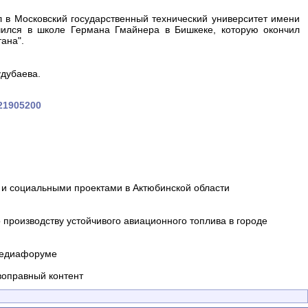
 в Московский государственный технический университет имени
чился в школе Германа Гмайнера в Бишкеке, которую окончил
ана".
удубаева.
421905200
и социальными проектами в Актюбинской области
производству устойчивого авиационного топлива в городе
 медиафоруме
воправный контент