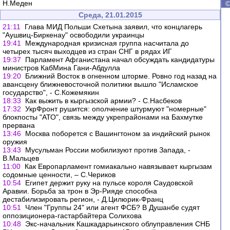
Н.Меден
Среда, 21.01.2015
21:11
Глава МИД Польши Схетына заявил, что концлагерь
"Аушвиц-Биркенау" освободили украинцы
19:41
Международная кризисная группа насчитала до
четырех тысяч выходцев из стран СНГ в рядах ИГ
19:37
Парламент Афганистана начал обсуждать кандидатуры
министров КабМина Гани-Абдулла
19:20
Ближний Восток в огненном шторме. Ровно год назад на
авансцену ближневосточной политики вышло "Исламское
государство", - С.Кожемякин
18:33
Как выжить в кыргызской армии? - С.Насбеков
17:32
УкрФронт рушится: ополчение штурмуют "номерные"
блокпосты "АТО", связь между укрепрайонами на Бахмутке
прервана
13:46
Москва поборется с Вашингтоном за индийский рынок
оружия
13:43
Мусульман России мобилизуют против Запада, -
В.Мальцев
11:00
Как Европарламент гомиакально навязывает кыргызам
содомные ценности, – С.Чериков
10:54
Египет держит руку на пульсе короля Саудовской
Аравии. Борьба за трон в Эр-Рияде способна
дестабилизировать регион, - Д.Цилюрик-Франц
10:51
Член "Группы 24" или агент ФСБ? В Душанбе судят
оппозиционера-гастарбайтера Солихова
10:48
Экс-начальник Кашкадарьинского облуправления СНБ