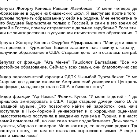
Депутат Жогорку Кенеша Равшан Жээнбеков: "У меня четверо де
образование в одной из бишкекских школ. Я выступаю против того
должны получить образование у себя на родине. Мне непонятна п
что будущее Кыргызстана только с Россией, а сами в это время о
детей в России, почему отправляют в дальнее зарубежье? Если эти 
они не заинтересованы в улучшении отечественного образования. Т
Депутат Жогорку Кенеша Омурбек Абдырахманов: "Мои дети школьн
экс-президент Курманбек Бакиев заставил нас покинуть страну
получили образование в США. Старшая дочь так и осталась там раб
Депутат от фракции "Ата Мекен" Ташболот Балтабаев: "Все мо
достойное образование. Сейчас у всех семьи, они благополучно св
Лидер парламентской фракции СДПК Чыныбай Турсунбеков: "У мен
Старшие две дочери окончили Американский университет Центральн
на фирме, младшая уехала в США, в бизнес школу".
Лидер фракции "Ар-Намыс" Феликс Кулов: "У меня 5 детей - 4 де
пришлось эмигрировать в США. Тогда старшей дочери было 16 ле
западной музыке. Это позволило найти ей заработок, она нач
поступила в Нью-Йоркский университет и с хорошими оценками
самостоятельно поступила в академию туризма в Турции, и в наст
мамой помогаем ей, но она сама тоже подрабатывает. Дочь здесь п
туалеты, убирала в номерах. Меня как отца, ее поступки радуют. Тр
частную школу, но там не оказалось кыргызского языка. А еще 
воспитываем дома".