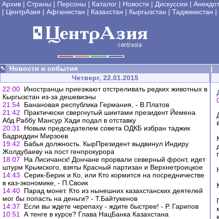
Архив
|
Страны
|
Персоны
|
Каталог
|
Новости
|
Дискуссии
|
Анекдо
|
ЦентрАзия
|
Афганистан
|
Казахстан
|
Кыргызстан
|
Таджикистан
|
Новости и события
|
Четверг, 22.01.2015
22:00
Иностранцы приезжают отстреливать редких животных в
Кыргызстан из-за дешевизны
21:54
Банановая республика Германия, - В.Платов
21:42
Практически свергнутый шиитами президент Йемена
Абд Раббу Мансур Хади подал в отставку
20:31
Новым председателем совета ОДКБ избран таджик
Бадриддин Мирзоев
19:42
Бабья должность. КырПрезидент выдвинул Индиру
Жолдубаеву на пост генпрокурора
18:07
На Лисичанск! Дончане прорвали северный фронт, идет
штурм Крымского, взяты Красный партизан и Верхнетроицкое
14:43
Серик-Берик и Ко, или Кто кормится на посредничестве
в каз-экономике, - П.Своик
14:40
Парад монет. Кто из нынешних казахстанских деятелей
мог бы попасть на деньги? - Т.Байтукенов
14:37
Если вы ждете черепаху - ждите быстрее! - Р. Гарипов
10:51
А тенге в курсе? Глава НацБанка Казахстана