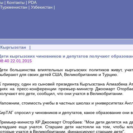
ты
|
Контакты
|
PDA
Туркменистан
|
Узбекистан
|
Кыргызстан
|
Дети кыргызских чиновников и депутатов получают образован
08:40 22.01.2015
Дети большинства влиятельных кыргызских политиков живут, уча
выбирают для своих детей США, Великобританию и Турцию.
К примеру, один из сыновей президента Кыргызстана Алмазбека Ат
днях на пресс-конференции премьер-министр Джоомарт Оторбаев
получают его дети, сообщил, что они учатся в Великобритании.
Напомним, стоимость учебы в частных школах и университетах Анг
КирТАГ спросил у чиновников и депутатов, какое образование они 
Премьер-министр КР Джоомарт Оторбаев: "Мои дети делятся на дв
младшие еще учатся. Старшие дети настояли на том, чтобы мл
которые учатся в Великобритании, финансируют старшие дети".