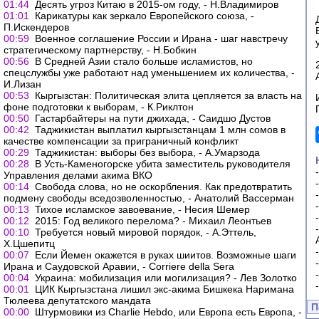
01:44
Десять угроз Китаю в 2015-ом году, - Н.Владимиров
01:01
Карикатуры как зеркало Европейского союза, -
П.Искендеров
00:59
Военное соглашение России и Ирана - шаг навстречу
стратегическому партнерству, - Н.Бобкин
00:56
В Средней Азии стало больше исламистов, но
спецслужбы уже работают над уменьшением их количества, -
И.Лизан
00:53
Кыргызстан: Политическая элита цепляется за власть на
фоне подготовки к выборам, - К.Риклтон
00:50
Гастарбайтеры на пути джихада, - Саидшо Дустов
00:42
Таджикистан выплатил кыргызстанцам 1 млн сомов в
качестве компенсации за приграничный конфликт
00:29
Таджикистан: выборы без выбора, - А.Умарзода
00:28
В Усть-Каменогорске убита заместитель руководителя
Управления делами акима ВКО
00:14
Свобода слова, но не оскорбления. Как предотвратить
подмену свободы вседозволенностью, - Анатолий Вассерман
00:13
Тихое исламское завоевание, - Несия Шемер
00:12
2015: Год великого перелома? - Михаил Леонтьев
00:10
Требуется новый мировой порядок, - А.Эттель,
Х.Цшепитц
00:07
Если Йемен окажется в руках шиитов. Возможные шаги
Ирана и Саудовской Аравии, - Corriere della Sera
00:04
Украина: мобилизация или могилизация? - Лев Золотко
00:01
ЦИК Кыргызстана лишил экс-акима Бишкека Наримана
Тюлеева депутатского мандата
П
00:00
Штурмовики из Charlie Hebdo, или Европа есть Европа, -