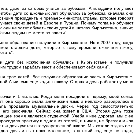
тей, двое из которых учатся за рубежом. А младшие получают
 чтобы дети со школьных лет обучались за рубежом, сначала они
озиция президента и премьер-министра страны, которые говорят
бучают своих детей в Европе и Турции. Почему тогда не обучают
люди не хотят обучать своих детей в школах Кыргызстана, значит,
аким людям не место во власти".
ое образование получили в Кыргызстане. Но в 2007 году, когда
, мои старшие дети, которые к тому времени окончили школу,
отать".
и дети без исключения обучались в Кыргызстане и получили
оим трудом зарабатывают и обеспечивают себя сами".
я трое детей. Все получают образование здесь в Кыргызстане.
ой Азии, сын еще ходит в школу. Старшая дочь работает у меня
вочки и 1 мальчик. Когда меня посадили в тюрьму, моей семье
т, она хорошо знала английский язык и неплохо разбиралась в
ала продавать музыкальные диски. Через год самостоятельно
 его закончила. Сейчас она живет в США. Вторая дочь тоже
оящее время является студенткой. Учеба у нее дорогая, мы с ее
роходила практику в одном из отелей, и ничем, не брезгая мыла
етья дочь учится в государственной школе. Мы хотели отдать ее в
одна дочь и сын пока маленькие, в детский сад еще не ходят,