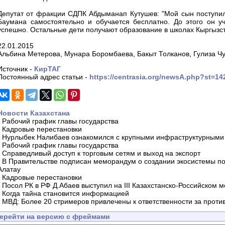
Депутат от фракции СДПК Абдыманап Кутушев: "Мой сын поступил
Баумана самостоятельно и обучается бесплатно. До этого он у
успешно. Остальные дети получают образование в школах Кыргызст
22.01.2015
Альбина Метерова, Мунара Боромбаева, Бакыт Толканов, Гулиза Ч
Источник -
КирТАГ
Постоянный адрес статьи -
https://centrasia.org/newsA.php?st=1
Новости Казахстана
-
Рабочий график главы государства
-
Кадровые перестановки
-
Нурлыбек Налибаев ознакомился с крупными инфраструктурными 
-
Рабочий график главы государства
-
Справедливый доступ к торговым сетям и выход на экспорт
-
В Правительстве подписан меморандум о создании экосистемы по 
Алатау
-
Кадровые перестановки
-
Посол РК в РФ Д.Абаев выступил на III Казахстанско-Российском
-
Когда тайна становится информацией
-
МВД: Более 20 стримеров привлечены к ответственности за проти
ерейти на версию с фреймами