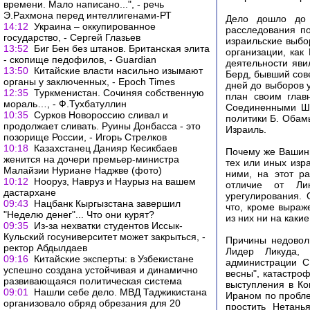
времени. Мало написано...", - речь
Э.Рахмона перед интеллигенами-РТ
Дело дошло до 
14:12
Украина – оккупированное
расследования п
государство, - Сергей Глазьев
израильские выбор
13:52
Биг Бен без штанов. Британская элита
организации, как
- скопище педофилов, - Guardian
деятельности яви
13:50
Китайские власти насильно изымают
Берд, бывший сов
органы у заключенных, - Epoch Times
дней до выборов 
12:35
Туркменистан. Сочиняя собственную
план своим глав
мораль…, - Ф.Тухбатуллин
Соединенными Шт
10:35
Сурков Новороссию сливал и
политики Б. Обам
продолжает сливать. Руины Донбасса - это
Израиль.
позорище России, - Игорь Стрелков
10:18
Казахстанец Данияр Кесикбаев
Почему же Вашинг
женится на дочери премьер-министра
тех или иных изр
Малайзии Нуриане Наджве (фото)
ними, на этот р
10:12
Нооруз, Навруз и Наурыз на вашем
отличие от Лик
дастархане
урегулирования. 
09:43
Нацбанк Кыргызстана завершил
что, кроме выраж
"Неделю денег"... Что они курят?
из них ни на каки
09:35
Из-за нехватки студентов Иссык-
Кульский госуниверситет может закрыться, -
Причины недовол
ректор Абдылдаев
Лидер Ликуда, 
09:16
Китайские эксперты: в Узбекистане
администрации С
успешно создана устойчивая и динамично
весны", катастро
развивающаяся политическая система
выступления в Ко
09:01
Нашли себе дело. МВД Таджикистана
Ираном по пробле
организовало обряд обрезания для 20
простить Нетань