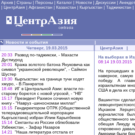
Архив
|
Страны
|
Персоны
|
Каталог
|
Новости
|
Дискуссии
|
Анекдо
|
ЦентрАзия
|
Афганистан
|
Казахстан
|
Кыргызстан
|
Таджикистан
|
Новости и события
|
Четверг, 19.03.2015
ЦентрАзия
|
20:33
Развод по-таджикски, - Махасти
На выборах в Из
Дустмурод
08:14 19.03.2015
20:01
Кража золотого батона Януковича как
символ "украинской революции", - Саймон
На прошедших в 
Шустер
наверное, самую 
19:30
Кыргызстан: на границе тучи ходят
победу. А глав
хмуро, - В.Панкратов
израильтянам мно
18:48
ИГ в Центральной Азии: власти по-
США в дела их ст
старому борются с новой угрозой, - "НВ"
15:17
Президент Рахмон сочинил новую
Вашингтон сделал
книгу - "Навруз -шиносномаи миллат"
левоцентристского
15:15
Гендиректором ОТРК (Общественной
Ицхаком Херцег
телерадиовещательной корпорации
журналистов был
Кыргызстана) избран Илим Карыпбеков
общественного мн
15:14
Сектанты из России облюбовали
обещая Ликуду к
Узбекистан, - Зафар Назаров
откровенно давал
14:21
"Наша литература отстала от
Америки были бро