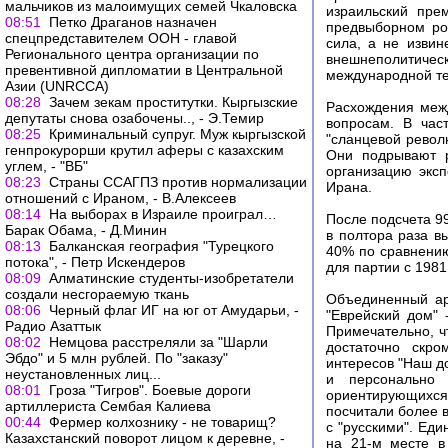
мальчиков из малоимущих семей Чкаловска
израильский пре
08:51
Петко Драганов назначен
предвыборном ро
спецпредставителем ООН - главой
сила, а не изви
Регионального центра организации по
внешнеполитич
превентивной дипломатии в Центральной
международной т
Азии (UNRCCA)
08:28
Зачем зекам проститутки. Кыргызские
Расхождения меж
депутаты снова озабочены.., - Э.Темир
вопросам. В час
08:25
Криминальный супруг. Муж кыргызской
"сланцевой револ
генпрокурорши крутил аферы с казахским
Они подрывают р
углем, - "ВБ"
организацию эксп
08:23
Страны ССАГПЗ против нормализации
Ирана.
отношений с Ираном, - В.Алексеев
08:14
На выборах в Израиле проиграл…
После подсчета 9
Барак Обама, - Д.Минин
в полтора раза в
08:13
Балканская география "Турецкого
40% по сравнению
потока", - Петр Искендеров
для партии с 1981
08:09
Алматинские студенты-изобретатели
создали несгораемую ткань
Объединенный ара
08:06
Черный флаг ИГ на юг от Амударьи, -
"Еврейский дом" 
Радио Азаттык
Примечательно, ч
08:02
Немцова расстреляли за "Шарли
достаточно скро
Эбдо" и 5 млн рублей. По "заказу"
интересов "Наш до
неустановленных лиц...
и персонально 
08:01
Гроза "Тигров". Боевые дороги
ориентирующихс
артиллериста Сембая Калиева
посчитали более 
00:44
Фермер колхознику - не товарищ?
с "русскими". Ед
Казахстанский поворот лицом к деревне, -
на 21-м месте в