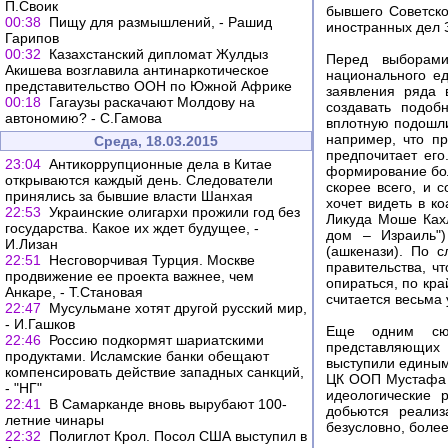
П.Своик
бывшего Советско
00:38
Пищу для размышлений, - Рашид
иностранных дел З
Гарипов
00:32
Казахстанский дипломат Жулдыз
Перед выборами
Акишева возглавила антинаркотическое
национального ед
представительство ООН по Южной Африке
заявления ряда 
00:18
Гагаузы раскачают Молдову на
создавать подоб
автономию? - С.Гамова
вплотную подошли
например, что пр
Среда, 18.03.2015
предпочитает его
23:04
Антикоррупционные дела в Китае
формирование бол
открываются каждый день. Следователи
скорее всего, и 
принялись за бывшие власти Шанхая
хочет видеть в к
22:53
Украинские олигархи прожили год без
Ликуда Моше Ках
государства. Какое их ждет будущее, -
дом – Израиль"
И.Лизан
(ашкенази). По 
22:51
Несговорчивая Турция. Москве
правительства, ч
продвижение ее проекта важнее, чем
опираться, по кра
Анкаре, - Т.Становая
считается весьма 
22:47
Мусульмане хотят другой русский мир,
- И.Гашков
Еще одним сюр
22:46
Россию подкормят шариатскими
представляющих 
продуктами. Исламские банки обещают
выступили единым
компенсировать действие западных санкций,
ЦК ООП Мустафа Б
- "НГ"
идеологические 
22:41
В Самарканде вновь вырубают 100-
добьются реализ
летние чинары
безусловно, более
22:32
Полиглот Крол. Посол США выступил в