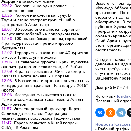
Акорде на казахском языке
Вместе с тем од
20:32
Все равны, но один ровнее..., -
Махмуда Аббаса С
Uzmetronom.com
критически. По е
19:25
Рахмон наложил в капсулу. В
стороне у нас не
Таджикистане построят крупнейший в
обостриться. В 
Центральной Азии театр
рубежом Хусам Б
18:07
В Узбекистане начнется серийный
прекратили сотру
выпуск автомобилей на природном газе
более энергично 
17:56
100 полицейских ранены, германский
Саиб Арикат, рук
Франкфурт восстал против мирового
этой организац
буржуинства
безопасности.
17:02
Террористы, захватившие 40 туристов
в музее Туниса, уничтожены
Следует также о
13:06
На северном фронте Сирии. Курдские
давление на адми
ополченцы против исламистов, - А.Рыбин
числе требуя отве
12:09
Игра на выбывание. Жизнь и смерть
с учетом весьма
КазЗятя Рахата Алиева, - Т.Ибраев
Вашингтону провед
12:08
В Казахстане стартовал национальный
конкурс умниц и красавиц "Казак аруы-2015"
Дмитрий МИНИН | 
(фото)
12:06
Исследователь высокого полета.
Источник -
fondsk
Памяти казахстанского экономиста Алиды
Постоянный адрес
Ашимбаевой
11:57
Экс-генеральный прокурор Шерхон
Салимзода возглавил Федерацию
независимых профсоюзов Таджикистана
11:47
Европа вольется в Китай вопреки
Новости Казахст
США, - К.Романова
-
Рабочий график 