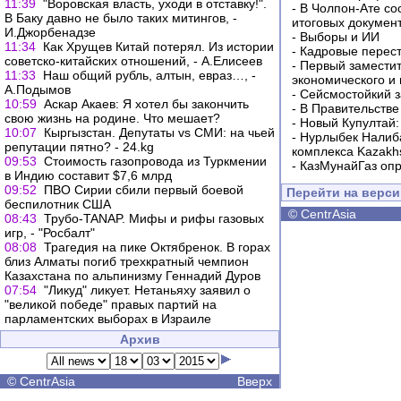
11:39
"Воровская власть, уходи в отставку!".
-
В Чолпон-Ате со
В Баку давно не было таких митингов, -
итоговых докумен
И.Джорбенадзе
-
Выборы и ИИ
11:34
Как Хрущев Китай потерял. Из истории
-
Кадровые перес
советско-китайских отношений, - А.Елисеев
-
Первый заместит
11:33
Наш общий рубль, алтын, евраз…, -
экономического и
А.Подымов
-
Сейсмостойкий з
10:59
Аскар Акаев: Я хотел бы закончить
-
В Правительстве
свою жизнь на родине. Что мешает?
-
Новый Купултай:
10:07
Кыргызстан. Депутаты vs СМИ: на чьей
-
Нурлыбек Налиб
репутации пятно? - 24.kg
комплекса Kazakhs
09:53
Стоимость газопровода из Туркмении
-
КазМунайГаз опр
в Индию составит $7,6 млрд
09:52
ПВО Сирии сбили первый боевой
Перейти на верс
беспилотник США
©
CentrAsia
08:43
Трубо-TANAP. Мифы и рифы газовых
игр, - "Росбалт"
08:08
Трагедия на пике Октябренок. В горах
близ Алматы погиб трехкратный чемпион
Казахстана по альпинизму Геннадий Дуров
07:54
"Ликуд" ликует. Нетаньяху заявил о
"великой победе" правых партий на
парламентских выборах в Израиле
Архив
©
CentrAsia
Вверх