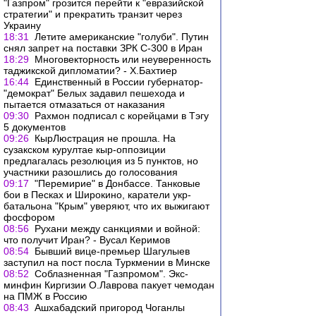
"Газпром" грозится перейти к "евразийской
стратегии" и прекратить транзит через
Украину
18:31
Летите американские "голуби". Путин
снял запрет на поставки ЗРК С-300 в Иран
18:29
Многовекторность или неуверенность
таджикской дипломатии? - Х.Бахтиер
16:44
Единственный в России губернатор-
"демократ" Белых задавил пешехода и
пытается отмазаться от наказания
09:30
Рахмон подписал с корейцами в Тэгу
5 документов
09:26
КырЛюстрация не прошла. На
сузакском курултае кыр-оппозиции
предлагалась резолюция из 5 пунктов, но
участники разошлись до голосования
09:17
"Перемирие" в Донбассе. Танковые
бои в Песках и Широкино, каратели укр-
батальона "Крым" уверяют, что их выжигают
фосфором
08:56
Рухани между санкциями и войной:
что получит Иран? - Вусал Керимов
08:54
Бывший вице-премьер Шагулыев
заступил на пост посла Туркмении в Минске
08:52
Соблазненная "Газпромом". Экс-
минфин Киргизии О.Лаврова пакует чемодан
на ПМЖ в Россию
08:43
Ашхабадский пригород Чоганлы