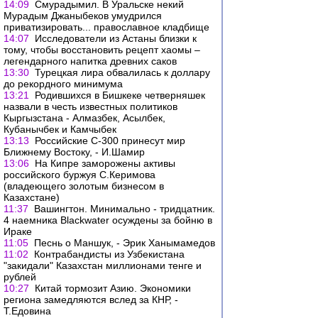
14:09
Смурадымил. В Уральске некий
Мурадым Джаныбеков умудрился
приватизировать... православное кладбище
14:07
Исследователи из Астаны близки к
тому, чтобы восстановить рецепт хаомы –
легендарного напитка древних саков
13:30
Турецкая лира обвалилась к доллару
до рекордного минимума
13:21
Родившихся в Бишкеке четверняшек
назвали в честь известных политиков
Кыргызстана - Алмазбек, Асылбек,
Кубанычбек и Камчыбек
13:13
Российские С-300 принесут мир
Ближнему Востоку, - И.Шамир
13:06
На Кипре заморожены активы
российского буржуя С.Керимова
(владеющего золотым бизнесом в
Казахстане)
11:37
Вашингтон. Минимально - тридцатник.
4 наемника Blackwater осуждены за бойню в
Ираке
11:05
Песнь о Маншук, - Эрик Ханымамедов
11:02
Контрабандисты из Узбекистана
"закидали" Казахстан миллионами тенге и
рублей
10:27
Китай тормозит Азию. Экономики
региона замедляются вслед за КНР, -
Т.Едовина