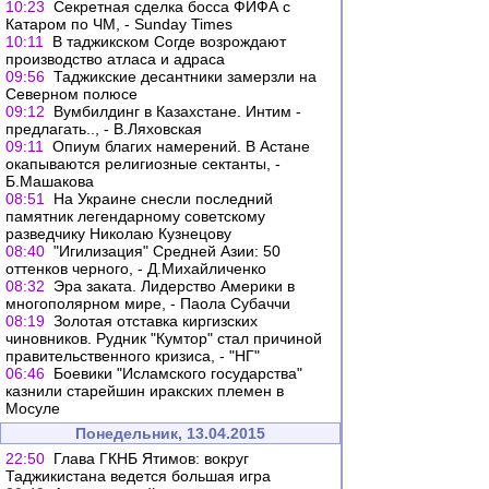
10:23
Секретная сделка босса ФИФА с
Катаром по ЧМ, - Sunday Times
10:11
В таджикском Согде возрождают
производство атласа и адраса
09:56
Таджикские десантники замерзли на
Северном полюсе
09:12
Вумбилдинг в Казахстане. Интим -
предлагать.., - В.Ляховская
09:11
Опиум благих намерений. В Астане
окапываются религиозные сектанты, -
Б.Машакова
08:51
На Украине снесли последний
памятник легендарному советскому
разведчику Николаю Кузнецову
08:40
"Игилизация" Средней Азии: 50
оттенков черного, - Д.Михайличенко
08:32
Эра заката. Лидерство Америки в
многополярном мире, - Паола Субаччи
08:19
Золотая отставка киргизских
чиновников. Рудник "Кумтор" стал причиной
правительственного кризиса, - "НГ"
06:46
Боевики "Исламского государства"
казнили старейшин иракских племен в
Мосуле
Понедельник, 13.04.2015
22:50
Глава ГКНБ Ятимов: вокруг
Таджикистана ведется большая игра