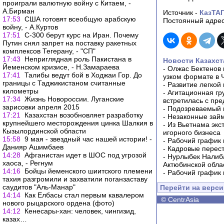
проиграли валютную войну с Китаем, -
А.Бирман
Источник -
КазТА
17:53
США готовят всеобщую арабскую
Постоянный адрес
войну, - А.Куртов
17:51
С-300 берут курс на Иран. Почему
Путин снял запрет на поставку ракетных
комплексов Тегерану, - "СП"
17:43
Неприглядная роль Пакистана в
Новости Казахст
Йеменском кризисе, - Н.Замараева
-
Олжас Бектенов 
17:41
Талибы ведут бой в Ходжаи Гор. До
узком формате в 
границы с Таджикистаном считанные
-
Развитие легкой
километры
-
Агитационная гр
17:34
Жизнь Новороссии. Луганские
встретилась с пр
зарисовки апреля 2015
-
Подозреваемый в
17:21
Казахстан возобновляет разработку
-
Незаконные займ
крупнейшего месторождения цинка Шалкия в
-
Из Вьетнама экс
Кызылординской области
игорного бизнеса
15:58
9 мая - звездный час нашей истории! -
-
Рабочий график 
Данияр Ашимбаев
-
Кадровые перес
14:28
Афганистан идет в ШОС под угрозой
-
Нурлыбек Налиб
хаоса, - Регнум
Актюбинской обла
14:16
Бойцы йеменского шиитского племени
-
Рабочий график 
тахия разгромили и захватили поганзаставу
саудитов "Аль-Манар"
Перейти на верс
14:14
Как Елбасы стал первым кавалером
©
CentrAsia
нового рыцарского ордена (фото)
14:12
Кенесары-хан: человек, чингизид,
казах…