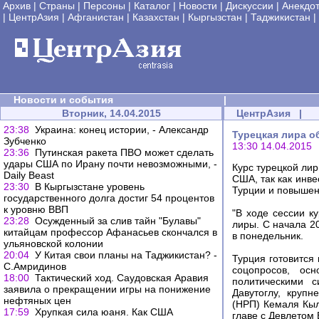
Архив
|
Страны
|
Персоны
|
Каталог
|
Новости
|
Дискуссии
|
Анекдо
|
ЦентрАзия
|
Афганистан
|
Казахстан
|
Кыргызстан
|
Таджикистан
|
Новости и события
|
Вторник, 14.04.2015
ЦентрАзия
|
23:38
Украина: конец истории, - Александр
Турецкая лира о
Зубченко
13:30 14.04.2015
23:36
Путинская ракета ПВО может сделать
удары США по Ирану почти невозможными, -
Курс турецкой ли
Daily Beast
США, так как инв
23:30
В Кыргызстане уровень
Турции и повышен
государственного долга достиг 54 процентов
к уровню ВВП
"В ходе сессии к
23:28
Осужденный за слив тайн "Булавы"
лиры. С начала 20
китайцам профессор Афанасьев скончался в
в понедельник.
ульяновской колонии
20:04
У Китая свои планы на Таджикистан? -
Турция готовится
С.Амридинов
соцопросов, ос
18:00
Тактический ход. Саудовская Аравия
политическими 
заявила о прекращении игры на понижение
Давутоглу, круп
нефтяных цен
(НРП) Кемаля Кыл
17:59
Хрупкая сила юаня. Как США
главе с Девлетом 