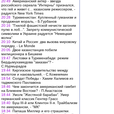
20:49
Американский актер - звезда
российского сериала "Интерны" признался,
что гей и живет с... казахским режиссером, -
радуется New York Times
20:28
Туркменистан: Купленный гуманизм и
продажная мораль, - Б.Гурбанов
20:16
"Гнилой фашистской нечисти загоним
пулю в лоб...". Запрету коммунистической
символики в Украине радуется "Немецкая
волна"
20:10
Китай и Россия: два вызова мировому
порядку, - Le Monde
20:05
Двое казахстанцев побили
милиционера в Бишкеке
19:47
Листовки в Туркменабаде: режим
Бердымухамедова "заказан"? -
С.Нурмырадов
19:44
Киргизское правительство между
молотом и наковальней, - С.Кожемякин
18:54
Солдат Победы - Хаким Халимов из
таджикского Пахлавона
18:46
Чем закончится американский гамбит
на Ближнем Востоке? - П.Анастасов
18:44
Умолк "Жестяной барабан". Умер
германский классик Гюнтер Грасс
18:40
Буш III-й или Клинтон II-я. Трайбализм
по американски, - "МК"
18:34
Папаша Миллер и его страшилки.