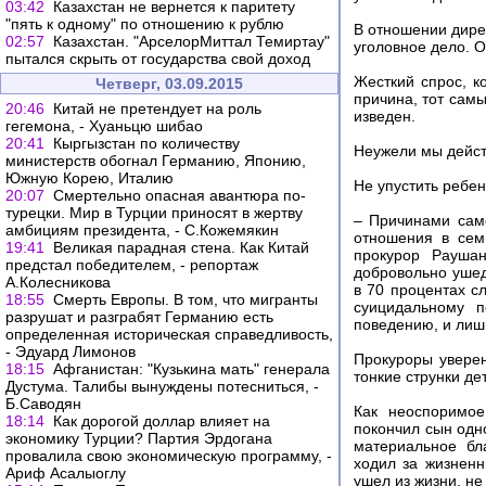
03:42
Казахстан не вернется к паритету
"пять к одному" по отношению к рублю
В отношении дире
02:57
Казахстан. "АрселорМиттал Темиртау"
уголовное дело. О
пытался скрыть от государства свой доход
Жесткий спрос, к
Четверг, 03.09.2015
причина, тот самы
20:46
Китай не претендует на роль
изведен.
гегемона, - Хуаньцю шибао
20:41
Кыргызстан по количеству
Неужели мы дейст
министерств обогнал Германию, Японию,
Южную Корею, Италию
Не упустить ребен
20:07
Смертельно опасная авантюра по-
турецки. Мир в Турции приносят в жертву
– Причинами само
амбициям президента, - С.Кожемякин
отношения в сем
19:41
Великая парадная стена. Как Китай
прокурор Раушан
предстал победителем, - репортаж
добровольно ушед
А.Колесникова
в 70 процентах с
18:55
Смерть Европы. В том, что мигранты
суицидальному п
разрушат и разграбят Германию есть
поведению, и лиш
определенная историческая справедливость,
- Эдуард Лимонов
Прокуроры уверен
18:15
Афганистан: "Кузькина мать" генерала
тонкие струнки де
Дустума. Талибы вынуждены потесниться, -
Б.Саводян
Как неоспоримое
18:14
Как дорогой доллар влияет на
покончил сын одн
экономику Турции? Партия Эрдогана
материальное бл
провалила свою экономическую программу, -
ходил за жизненн
Ариф Асалыоглу
ушел из жизни, н