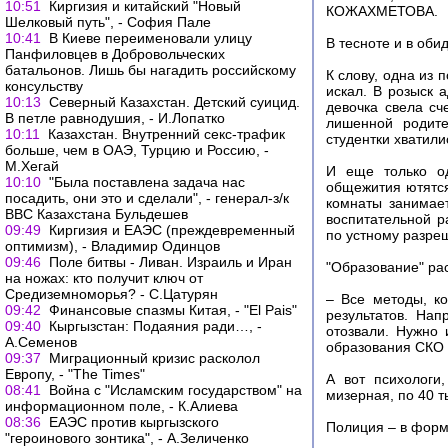
10:51
Киргизия и китайский "Новый
КОЖАХМЕТОВА.
Шелковый путь", - София Пале
10:41
В Киеве переименовали улицу
В тесноте и в оби
Панфиловцев в Добровольческих
батальонов. Лишь бы нагадить российскому
К слову, одна из 
консульству
искал. В розыск а
10:13
Северный Казахстан. Детский суицид.
девочка свела сч
В петле равнодушия, - И.Лопатко
лишенной родите
10:11
Казахстан. Внутренний секс-трафик
студентки хватили
больше, чем в ОАЭ, Турцию и Россию, -
М.Хегай
И еще только од
10:10
"Была поставлена задача нас
общежития ютятся
посадить, они это и сделали", - генерал-з/к
комнаты занимает
ВВС Казахстана Бульдешев
воспитательной р
09:49
Киргизия и ЕАЭС (преждевременный
по устному разре
оптимизм), - Владимир Одинцов
09:46
Поле битвы - Ливан. Израиль и Иран
"Образование" ра
на ножах: кто получит ключ от
Средиземноморья? - С.Цатурян
– Все методы, к
09:42
Финансовые спазмы Китая, - "El Pais"
результатов. Нап
09:40
Кыргызстан: Подаяния ради…, -
отозвали. Нужно 
А.Семенов
образования СКО
09:37
Миграционный кризис расколол
Европу, - "The Times"
А вот психологи
08:41
Война с "Исламским государством" на
мизерная, по 40 т
информационном поле, - К.Алиева
08:36
ЕАЭС против кыргызского
Полиция – в фор
"героинового зонтика", - А.Зеличенко