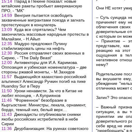
15:14
Парад в Пекине показал: новые
китайские ракеты пробьют американскую
Они НЕ хотят уми
ПРО, - "МК"
14:59
Венгрия пытается освободить
– Суть суицида не
захваченные мигрантами поезда и загнать
причиняет ему н
протестующих в концлагерь
облегчения своих
13:09
Куда все спрятались? Чем
доверительные отн
закончились массовые народные протесты в
с которым он мож
Малайзии, - Н.Айып
– Принятие – эт
12:35
Мадуро предложил Путину
представьте, ка
стабилизировать цены на нефть
реакцию на этот
12:30
Россия отправляет своих военных в
ощущения в теле
Сирию, - "The Daily Beast"
негативное отнош
12:00
Антивекторы для И.А. Каримова.
нему?
Оппозиция и узбекская номенклатура – две
стороны ржавой монеты, - М.Захидов
Родительские посл
11:57
Выдающийся казахстано-российский
вы внушаете ему,
альпинист Александр Ручкин погиб на пике
убеждение "нельз
Huandoy Sur в Перу
отличника может 
11:50
Уроки ненависти. За что в Китае не
любят японцев, - А.Куприянов
Затих? Это опасн
11:46
"Форменное" безобразие в
Кыргызстане: Министры, лекала, орнамент,
– Важный призна
бордо, темный низ, белый верх…
ситуации, а вы 
11:43
Джихадисты опубликовали снимки
принятии им опа
якобы российских истребителей в небе
доверительного ра
Сирии
себе вред не име
11:36
Деурбанизация: На руинах советского
"переборщить" в п