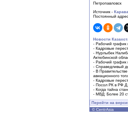
Петропавловск
Источник -
Карав
Постоянный адрес
Новости Казахст
-
Рабочий график 
-
Кадровые перес
-
Нурлыбек Налиб
Актюбинской обла
-
Рабочий график 
-
Справедливый до
-
В Правительстве
авиационного топ
-
Кадровые перес
-
Посол РК в РФ Д
-
Когда тайна ста
-
МВД: Более 20 с
Перейти на верс
©
CentrAsia