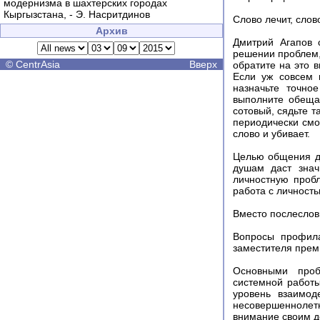
модернизма в шахтерских городах
Кыргызстана, - Э. Насритдинов
Слово лечит, слов
Архив
Дмитрий Агапов 
решении проблем,
©
CentrAsia
Вверх
обратите на это 
Если уж совсем 
назначьте точно
выполните обеща
сотовый, сядьте т
периодически смо
слово и убивает.
Целью общения до
душам даст знач
личностную пробл
работа с личност
Вместо послеслов
Вопросы профила
заместителя прем
Основными проб
системной работы
уровень взаимод
несовершеннолетн
внимание своим д