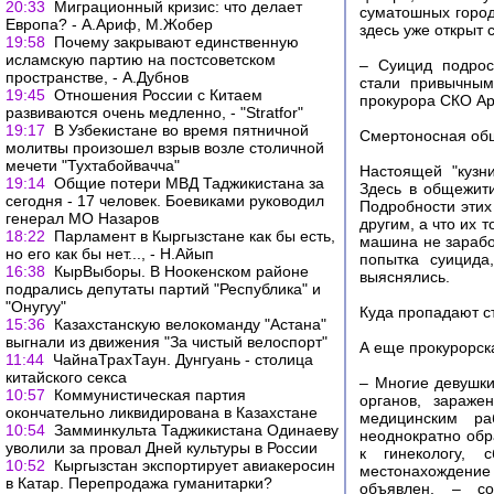
20:33
Миграционный кризис: что делает
суматошных город
Европа? - А.Ариф, М.Жобер
здесь уже открыт с
19:58
Почему закрывают единственную
исламскую партию на постсоветском
– Суицид подрос
пространстве, - А.Дубнов
стали привычным
19:45
Отношения России с Китаем
прокурора СКО А
развиваются очень медленно, - "Stratfor"
19:17
В Узбекистане во время пятничной
Смертоносная об
молитвы произошел взрыв возле столичной
мечети "Тухтабойвачча"
Настоящей "кузни
19:14
Общие потери МВД Таджикистана за
Здесь в общежити
сегодня - 17 человек. Боевиками руководил
Подробности этих
генерал МО Назаров
другим, а что их т
18:22
Парламент в Кыргызстане как бы есть,
машина не заработ
но его как бы нет..., - Н.Айып
попытка суицида
16:38
КырВыборы. В Ноокенском районе
выяснялись.
подрались депутаты партий "Республика" и
"Онугуу"
Куда пропадают с
15:36
Казахстанскую велокоманду "Астана"
выгнали из движения "За чистый велоспорт"
А еще прокурорск
11:44
ЧайнаТрахТаун. Дунгуань - столица
китайского секса
– Многие девушк
10:57
Коммунистическая партия
органов, зараже
окончательно ликвидирована в Казахстане
медицинским ра
10:54
Замминкульта Таджикистана Одинаеву
неоднократно обр
уволили за провал Дней культуры в России
к гинекологу, 
10:52
Кыргызстан экспортирует авиакеросин
местонахождение
в Катар. Перепродажа гуманитарки?
объявлен, – с