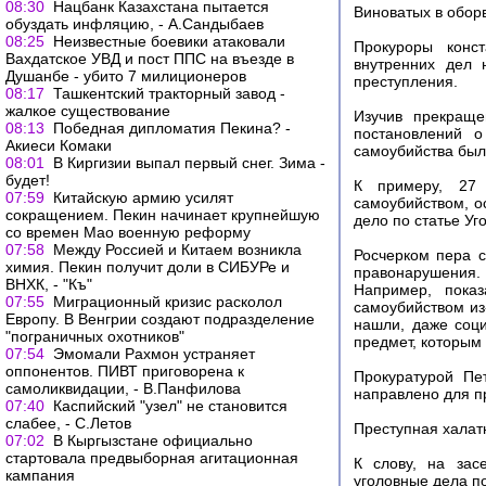
08:30
Нацбанк Казахстана пытается
Виноватых в оборв
обуздать инфляцию, - А.Сандыбаев
08:25
Неизвестные боевики атаковали
Прокуроры конс
Вахдатское УВД и пост ППС на въезде в
внутренних дел 
Душанбе - убито 7 милиционеров
преступления.
08:17
Ташкентский тракторный завод -
жалкое существование
Изучив прекраще
08:13
Победная дипломатия Пекина? -
постановлений о
Акиеси Комаки
самоубийства был 
08:01
В Киргизии выпал первый снег. Зима -
будет!
К примеру, 27 
07:59
Китайскую армию усилят
самоубийством, о
сокращением. Пекин начинает крупнейшую
дело по статье Уг
со времен Мао военную реформу
07:58
Между Россией и Китаем возникла
Росчерком пера с
химия. Пекин получит доли в СИБУРе и
правонарушения. 
ВНХК, - "Къ"
Например, показ
07:55
Миграционный кризис расколол
самоубийством из
Европу. В Венгрии создают подразделение
нашли, даже соци
"пограничных охотников"
предмет, которым
07:54
Эмомали Рахмон устраняет
оппонентов. ПИВТ приговорена к
Прокуратурой Пе
самоликвидации, - В.Панфилова
направлено для п
07:40
Каспийский "узел" не становится
слабее, - С.Летов
Преступная халат
07:02
В Кыргызстане официально
стартовала предвыборная агитационная
К слову, на зас
кампания
уголовные дела п