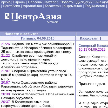
Архив
|
Страны
|
Персоны
|
Каталог
|
Новости
|
Дискуссии
|
Анекдо
|
ЦентрАзия
|
Афганистан
|
Казахстан
|
Кыргызстан
|
Таджикистан
|
Новости и события
|
Пятница, 04.09.2015
Казахстан
|
21:26
Поднявший мятеж экс-замминобороны
Северный Казахс
Таджикистана Назаров обвинен в расстреле
10:13 04.09.2015
25 военных за отказ присоединиться к нему
21:22
Китайские военные корабли
Северо-Казахста
демонстративно прошли через
шокирующей стат
территориальные воды США между
после того, как 
Алеутскими островами
сложившаяся с де
21:07
Сборная Кыргызстана установила
прокуроры не вы
новый мировой рекорд, поставив юрту за 14
цифры и факты, о
минут
20:57
Аким Осакаровского района
Привычное дело
Карагандинской области Абильдин задержан
по подозрению в коррупции
За первое полугод
20:38
Послом Узбекистана в Иране назначен
жизни. Число суиц
Баходир Абдуллаев
20:37
В Казахстане отменено
И еще одно откры
госрегулирование цен на бензин
центра, но и ау