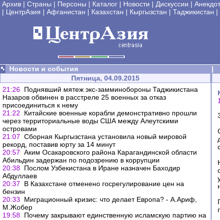
Архив
|
Страны
|
Персоны
|
Каталог
|
Новости
|
Дискуссии
|
Анекдо
|
ЦентрАзия
|
Афганистан
|
Казахстан
|
Кыргызстан
|
Таджикистан
|
Новости и события
|
Пятница, 04.09.2015
21:26
Поднявший мятеж экс-замминобороны Таджикистана
Назаров обвинен в расстреле 25 военных за отказ
присоединиться к нему
21:22
Китайские военные корабли демонстративно прошли
через территориальные воды США между Алеутскими
островами
21:07
Сборная Кыргызстана установила новый мировой
рекорд, поставив юрту за 14 минут
20:57
Аким Осакаровского района Карагандинской области
Абильдин задержан по подозрению в коррупции
20:38
Послом Узбекистана в Иране назначен Баходир
Абдуллаев
20:37
В Казахстане отменено госрегулирование цен на
бензин
20:33
Миграционный кризис: что делает Европа? - А.Ариф,
М.Жобер
19:58
Почему закрывают единственную исламскую партию на