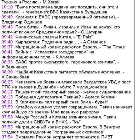
Турцию и Россию, - М.Хегай
10:10
"Была поставлена задача нас посадить, они это и
сделали", - генерал-з/к ВВС Казахстана Бульдешев
09:49
Киргизия и ЕАЭС (преждевременный оптимизм), -
Владимир Одинцов
09:46
Поле битвы - Ливан. Израиль и Иран на ножах: кто
получит ключ от Средиземноморья? - С.Цатурян
09:42
Финансовые спазмы Китая, - "El Pais"
09:40
Кыргызстан: Подаяния ради…, - А.Семенов
09:37
Миграционный кризис расколол Европу, - "The Times"
08:41
Война с "Исламским государством" на
информационном поле, - К.Алиева
08:36
ЕАЭС против кыргызского "героинового зонтика", -
А.Зеличенко
08:30
Нацбанк Казахстана пытается обуздать инфляцию, -
А.Сандыбаев
08:25
Неизвестные боевики атаковали Вахдатское УВД и пост
ППС на въезде в Душанбе - убито 7 милиционеров
08:17
Ташкентский тракторный завод - жалкое существование
08:13
Победная дипломатия Пекина? - Акиеси Комаки
08:01
В Киргизии выпал первый снег. Зима - будет!
07:59
Китайскую армию усилят сокращением. Пекин начинает
крупнейшую со времен Мао военную реформу
07:58
Между Россией и Китаем возникла химия. Пекин
получит доли в СИБУРе и ВНХК, - "Къ"
07:55
Миграционный кризис расколол Европу. В Венгрии
создают подразделение "пограничных охотников"
07:54
Эмомали Рахмон устраняет оппонентов. ПИВТ