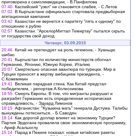
приговорена к самоликвидации, - В.Панфилова
07:40
Каспийский "узел" не становится слабее, - С.Летов
07:02
В Кыргызстане официально стартовала предвыборная
агитационная кампания
03:42
Казахстан не вернется к паритету "пять к одному" по
отношению к рублю
02:57
Казахстан. "АрселорМиттал Темиртау" пытался скрыть
от государства свой доход
Четверг, 03.09.2015
20:46
Китай не претендует на роль гегемона, - Хуаньцю
шибао
20:41
Кыргызстан по количеству министерств обогнал
Германию, Японию, Южную Корею, Италию
20:07
Смертельно опасная авантюра по-турецки. Мир в
Турции приносят в жертву амбициям президента, -
С.Кожемякин
19:41
Великая парадная стена. Как Китай предстал
победителем, - репортаж А.Колесникова
18:55
Смерть Европы. В том, что мигранты разрушат и
разграбят Германию есть определенная историческая
справедливость, - Эдуард Лимонов
18:15
Афганистан: "Кузькина мать" генерала Дустума. Талибы
вынуждены потесниться, - Б.Саводян
18:14
Как дорогой доллар влияет на экономику Турции?
Партия Эрдогана провалила свою экономическую программу,
- Ариф Асалыоглу
15:14
Парад в Пекине показал: новые китайские ракеты