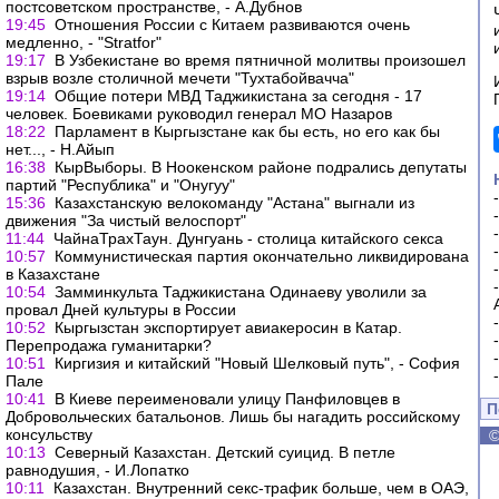
постсоветском пространстве, - А.Дубнов
19:45
Отношения России с Китаем развиваются очень
медленно, - "Stratfor"
19:17
В Узбекистане во время пятничной молитвы произошел
взрыв возле столичной мечети "Тухтабойвачча"
19:14
Общие потери МВД Таджикистана за сегодня - 17
человек. Боевиками руководил генерал МО Назаров
18:22
Парламент в Кыргызстане как бы есть, но его как бы
нет..., - Н.Айып
16:38
КырВыборы. В Ноокенском районе подрались депутаты
партий "Республика" и "Онугуу"
15:36
Казахстанскую велокоманду "Астана" выгнали из
движения "За чистый велоспорт"
11:44
ЧайнаТрахТаун. Дунгуань - столица китайского секса
10:57
Коммунистическая партия окончательно ликвидирована
в Казахстане
10:54
Замминкульта Таджикистана Одинаеву уволили за
провал Дней культуры в России
10:52
Кыргызстан экспортирует авиакеросин в Катар.
Перепродажа гуманитарки?
10:51
Киргизия и китайский "Новый Шелковый путь", - София
Пале
10:41
В Киеве переименовали улицу Панфиловцев в
П
Добровольческих батальонов. Лишь бы нагадить российскому
консульству
10:13
Северный Казахстан. Детский суицид. В петле
равнодушия, - И.Лопатко
10:11
Казахстан. Внутренний секс-трафик больше, чем в ОАЭ,