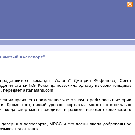
а чистый велоспорт"
представителя команды "Астана" Дмитрия Фофонова, Совет
юдения статьи №9. Команда позволила одному из своих гонщиков
, передает astanafans.com.
исании врача, его применение часто злоупотреблялось в истории
и. Кроме того, низкий уровень кортизола может потенциально
х, когда спортсмен находится в режиме высокого физического
е доверия в велоспорте, MPCC и его члены ввели добровольное
азываются от гонок.