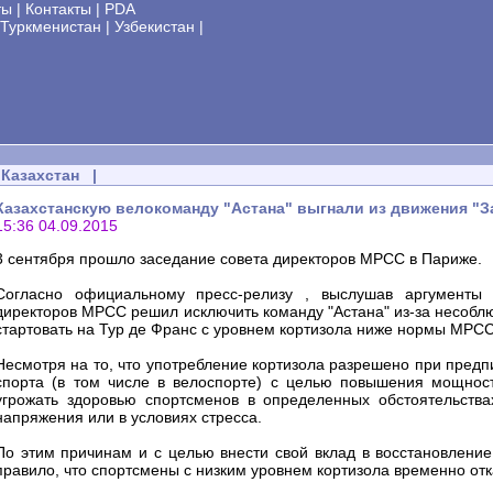
ты
|
Контакты
|
PDA
Туркменистан
|
Узбекистан
|
Казахстан
|
Казахстанскую велокоманду "Астана" выгнали из движения "З
15:36 04.09.2015
3 сентября прошло заседание совета директоров МРСС в Париже.
Согласно официальному пресс-релизу , выслушав аргументы 
директоров MPCC решил исключить команду "Астана" из-за несобл
стартовать на Тур де Франс с уровнем кортизола ниже нормы MPCC
Несмотря на то, что употребление кортизола разрешено при предп
спорта (в том числе в велоспорте) с целью повышения мощност
угрожать здоровью спортсменов в определенных обстоятельства
напряжения или в условиях стресса.
По этим причинам и с целью внести свой вклад в восстановлени
правило, что спортсмены с низким уровнем кортизола временно отк