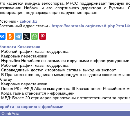
Что касается имиджа велоспорта, MPCC поддерживает твердую по
исключении Нибали и его спортивного директора с Вуэльты. 
информация, подтверждающая нарушение правил.
Источник -
zakon.kz
Постоянный адрес статьи -
https://centrasia.org/newsA.php?st=1
Новости Казахстана
-
Рабочий график главы государства
-
Кадровые перестановки
-
Нурлыбек Налибаев ознакомился с крупными инфраструктурными 
-
Рабочий график главы государства
-
Справедливый доступ к торговым сетям и выход на экспорт
-
В Правительстве подписан меморандум о создании экосистемы по 
Алатау
-
Кадровые перестановки
-
Посол РК в РФ Д.Абаев выступил на III Казахстанско-Российском
-
Когда тайна становится информацией
-
МВД: Более 20 стримеров привлечены к ответственности за проти
ерейти на версию с фреймами
©
CentrAsia