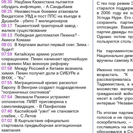
08:30
Нацбанк Казахстана пытается
С тех пор режим 
обуздать инфляцию, - А.Сандыбаев
старался поддерж
08:25
Неизвестные боевики атаковали
в 2006 году ее х
Вахдатское УВД и пост ППС на въезде в
Устода Нури. Его
Душанбе - убито 7 милиционеров
сохранить парти
08:17
Ташкентский тракторный завод -
оппозиции. Взаи
жалкое существование
партии дважды по
08:13
Победная дипломатия Пекина? -
Однако потом пр
Акиеси Комаки
пользуются столь
08:01
В Киргизии выпал первый снег. Зима -
будет!
На парламентск
07:59
Китайскую армию усилят
Национально-дем
сокращением. Пекин начинает крупнейшую
вручены самому К
со времен Мао военную реформу
07:58
Между Россией и Китаем возникла
Именно после эти
химия. Пекин получит доли в СИБУРе и
возрастать. "
ВНХК, - "Къ"
рассматривалась
07:55
Миграционный кризис расколол
Таджикистана, а 
Европу. В Венгрии создают подразделение
множество матер
"пограничных охотников"
гражданской войн
07:54
Эмомали Рахмон устраняет
несет в себе угр
оппонентов. ПИВТ приговорена к
интервью "Независ
самоликвидации, - В.Панфилова
07:40
Каспийский "узел" не становится
По итогам парлам
слабее, - С.Летов
голосов и не про
07:02
В Кыргызстане официально
оскорбительно, – 
стартовала предвыборная агитационная
сославшись на не
кампания
обосновался в Ст