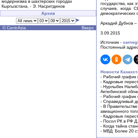
модернизма в шахтерских городах
государства, как 
Кыргызстана, - Э. Насритдинов
случаев, когда 
Архив
демократических с
Аркадий Дубнов – 
©
CentrAsia
Вверх
3.09.2015
Источник -
carnegi
Постоянный адрес
Новости Казахст
-
Рабочий график 
-
Кадровые перес
-
Нурлыбек Налиб
Актюбинской обла
-
Рабочий график 
-
Справедливый до
-
В Правительстве
авиационного топ
-
Кадровые перес
-
Посол РК в РФ Д
-
Когда тайна ста
-
МВД: Более 20 с