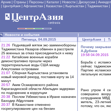
Архив
|
Страны
|
Персоны
|
Каталог
|
Новости
|
Дискуссии
|
Анекдо
|
ЦентрАзия
|
Афганистан
|
Казахстан
|
Кыргызстан
|
Таджикистан
|
Новости и события
|
Пятница, 04.09.2015
ЦентрАзия
|
Т
21:26
Поднявший мятеж экс-замминобороны
Почему закрываю
Таджикистана Назаров обвинен в расстреле
А.Дубнов
25 военных за отказ присоединиться к нему
19:58 04.09.2015
21:22
Китайские военные корабли
демонстративно прошли через
Борьба с исламс
территориальные воды США между
сейчас таджикск
Алеутскими островами
Партию исламског
21:07
Сборная Кыргызстана установила
легальную ислами
новый мировой рекорд, поставив юрту за 14
минут
20:57
Аким Осакаровского района
Карагандинской области Абильдин задержан
Рано утром 4 се
по подозрению в коррупции
совершено воору
20:38
Послом Узбекистана в Иране назначен
сотрудников МВД 
Баходир Абдуллаев
житель, 23-летн
20:37
В Казахстане отменено
потому, что он, я
госрегулирование цен на бензин