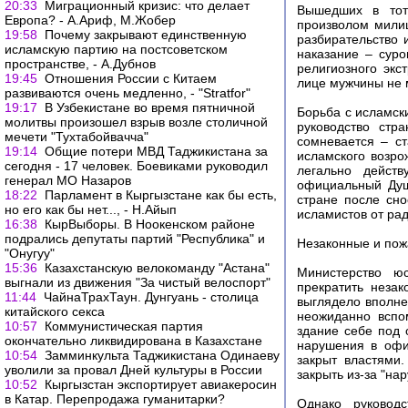
20:33
Миграционный кризис: что делает
Вышедших в тот
Европа? - А.Ариф, М.Жобер
произволом милиц
19:58
Почему закрывают единственную
разбирательство 
исламскую партию на постсоветском
наказание – суро
пространстве, - А.Дубнов
религиозного экс
19:45
Отношения России с Китаем
лице мужчины не 
развиваются очень медленно, - "Stratfor"
19:17
В Узбекистане во время пятничной
Борьба с исламск
молитвы произошел взрыв возле столичной
руководство стр
мечети "Тухтабойвачча"
сомневается – ст
19:14
Общие потери МВД Таджикистана за
исламского возро
сегодня - 17 человек. Боевиками руководил
легально дейст
генерал МО Назаров
официальный Душ
18:22
Парламент в Кыргызстане как бы есть,
стране после сн
но его как бы нет..., - Н.Айып
исламистов от ра
16:38
КырВыборы. В Ноокенском районе
подрались депутаты партий "Республика" и
Незаконные и по
"Онугуу"
15:36
Казахстанскую велокоманду "Астана"
Министерство ю
выгнали из движения "За чистый велоспорт"
прекратить неза
11:44
ЧайнаТрахТаун. Дунгуань - столица
выглядело вполне
китайского секса
неожиданно вспо
10:57
Коммунистическая партия
здание себе под 
окончательно ликвидирована в Казахстане
нарушения в офи
10:54
Замминкульта Таджикистана Одинаеву
закрыт властями
уволили за провал Дней культуры в России
закрыть из-за "н
10:52
Кыргызстан экспортирует авиакеросин
в Катар. Перепродажа гуманитарки?
Однако руковод