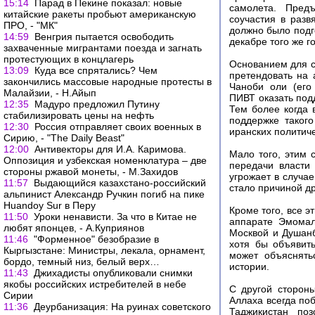
15:14
Парад в Пекине показал: новые
самолета. Пред
китайские ракеты пробьют американскую
соучастия в разв
ПРО, - "МК"
должно было подг
14:59
Венгрия пытается освободить
декабре того же г
захваченные мигрантами поезда и загнать
протестующих в концлагерь
Основанием для с
13:09
Куда все спрятались? Чем
претендовать на 
закончились массовые народные протесты в
Чаноби оли (его
Малайзии, - Н.Айып
ПИВТ оказать подд
12:35
Мадуро предложил Путину
Тем более когда
стабилизировать цены на нефть
поддержке таког
12:30
Россия отправляет своих военных в
иранских политиче
Сирию, - "The Daily Beast"
12:00
Антивекторы для И.А. Каримова.
Мало того, этим 
Оппозиция и узбекская номенклатура – две
передачи власти
стороны ржавой монеты, - М.Захидов
угрожает в случа
11:57
Выдающийся казахстано-российский
стало причиной др
альпинист Александр Ручкин погиб на пике
Huandoy Sur в Перу
Кроме того, все э
11:50
Уроки ненависти. За что в Китае не
аппарате Эмомал
любят японцев, - А.Куприянов
Москвой и Душанб
11:46
"Форменное" безобразие в
хотя бы объявит
Кыргызстане: Министры, лекала, орнамент,
может объяснять
бордо, темный низ, белый верх…
истории.
11:43
Джихадисты опубликовали снимки
якобы российских истребителей в небе
С другой стороны
Сирии
Аллаха всегда поб
11:36
Деурбанизация: На руинах советского
Таджикистан по