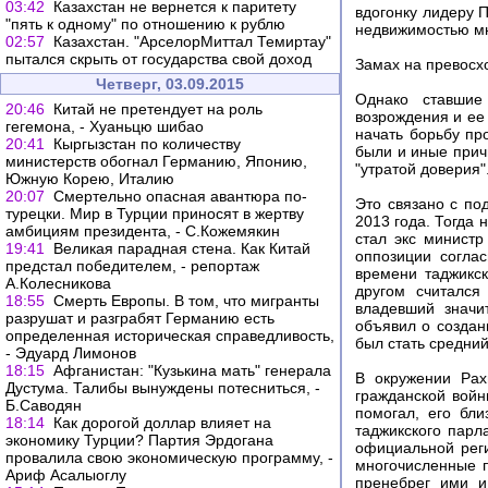
03:42
Казахстан не вернется к паритету
вдогонку лидеру 
"пять к одному" по отношению к рублю
недвижимостью мн
02:57
Казахстан. "АрселорМиттал Темиртау"
пытался скрыть от государства свой доход
Замах на превосх
Четверг, 03.09.2015
Однако ставшие 
20:46
Китай не претендует на роль
возрождения и ее
гегемона, - Хуаньцю шибао
начать борьбу пр
20:41
Кыргызстан по количеству
были и иные прич
министерств обогнал Германию, Японию,
"утратой доверия"
Южную Корею, Италию
20:07
Смертельно опасная авантюра по-
Это связано с по
турецки. Мир в Турции приносят в жертву
2013 года. Тогда 
амбициям президента, - С.Кожемякин
стал экс министр
19:41
Великая парадная стена. Как Китай
оппозиции согла
предстал победителем, - репортаж
времени таджикс
А.Колесникова
другом считался
18:55
Смерть Европы. В том, что мигранты
владевший значи
разрушат и разграбят Германию есть
объявил о создан
определенная историческая справедливость,
был стать средний
- Эдуард Лимонов
18:15
Афганистан: "Кузькина мать" генерала
В окружении Рах
Дустума. Талибы вынуждены потесниться, -
гражданской войн
Б.Саводян
помогал, его бл
18:14
Как дорогой доллар влияет на
таджикского парл
экономику Турции? Партия Эрдогана
официальной реги
провалила свою экономическую программу, -
многочисленные п
Ариф Асалыоглу
пренебрег ими и