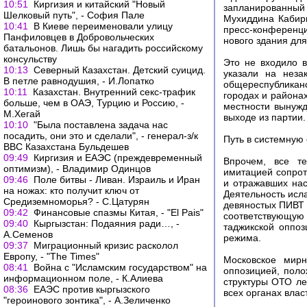
10:51
Киргизия и китайский "Новый
запланированный 
Шелковый путь", - София Пале
Мухиддина Кабири
10:41
В Киеве переименовали улицу
пресс-конференци
Панфиловцев в Добровольческих
нового здания для
батальонов. Лишь бы нагадить российскому
консульству
Это не входило в
10:13
Северный Казахстан. Детский суицид.
указали на неза
В петле равнодушия, - И.Лопатко
общереспубликан
10:11
Казахстан. Внутренний секс-трафик
городах и района
больше, чем в ОАЭ, Турцию и Россию, -
местности вынуж
М.Хегай
выходе из партии.
10:10
"Была поставлена задача нас
посадить, они это и сделали", - генерал-з/к
Путь в системную
ВВС Казахстана Бульдешев
09:49
Киргизия и ЕАЭС (преждевременный
Впрочем, все т
оптимизм), - Владимир Одинцов
имитацией сопрот
09:46
Поле битвы - Ливан. Израиль и Иран
и отражавших на
на ножах: кто получит ключ от
Деятельность исл
Средиземноморья? - С.Цатурян
девяностых ПИВТ 
09:42
Финансовые спазмы Китая, - "El Pais"
соответствующую 
09:40
Кыргызстан: Подаяния ради…, -
таджикской оппоз
А.Семенов
режима.
09:37
Миграционный кризис расколол
Европу, - "The Times"
Московское мир
08:41
Война с "Исламским государством" на
оппозицией, поло
информационном поле, - К.Алиева
структуры ОТО ле
08:36
ЕАЭС против кыргызского
всех органах влас
"героинового зонтика", - А.Зеличенко