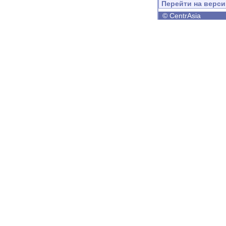
Перейти на верс
©
CentrAsia