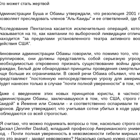
Кто может стать жертвой
Администрации Буша и Обамы утверждали, что резолюция 2001 г
позволяет преследовать членов "Аль-Каиды" и ее ответвлений, где 
Исследование Пентагона касается исключительно операций, кот
указывается на то, как кампании по выборочной ликвидации отлич
находится "за пределами установленного театра активного во
действия США".
Чиновники администрации Обамы говорили, что помимо того, что
группировок, они должны представлять собой серьезную угро
необходимостью откровенно признать существование войны дрон
граждан, Белый дом обнародовал принципы проведения смертельны
еще больше их ограничивали. В своей речи Обама объявил, что м
представляют "постоянную непосредственную угрозу для америка
будет нанесен только в случае "почти полной уверенности" в том, ч
Даже с введением этих новых принципов юристы, в частност
администрации Обамы, заключавшуюся в том, что США, строго го
Каидой" в Йемене или Сомали - и соответственно оспаривали те
дронов. Другие утверждают, что учитывая сотни убитых в ходе удар
соблюдаются со всей строгостью.
"Я считаю, что можно поднимать вопросы о том, насколько строго 
Даскал (Jennifer Daskal), младший профессор Американского унив
год. - Почти полная уверенность в невозможности гибели мирных
что это значит - захват невозможен? Насколько сильно нужно стара