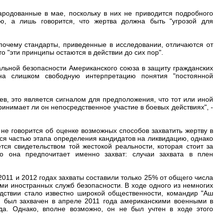
родованные в мае, поскольку в них не приводится подробного
ю, а лишь говорится, что жертва должна быть "угрозой для
почему стандарты, приведенные в исследовании, отличаются от
о "эти принципы остаются в действии до сих пор".
льной безопасности Американского союза в защиту гражданских
а слишком свободную интерпретацию понятия "постоянной
ев, это является сигналом для предположения, что тот или иной
ринимает ли он непосредственное участие в боевых действиях", -
е говорится об оценке возможных способов захватить жертву в
ся частью этапа определения кандидатов на ликвидацию, однако
тся свидетельством той жестокой реальности, которая стоит за
 она предпочитает именно захват: случаи захвата в плен
2011 и 2012 годах захваты составили только 25% от общего числа
ми иностранных служб безопасности. В ходе одного из немногих
едствии стало известно широкой общественности, командир "Аш
 был захвачен в апреле 2011 года американскими военными в
а. Однако, вполне возможно, он не был учтен в ходе этого