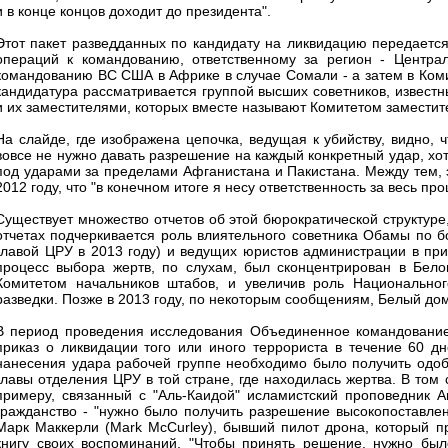
и в конце концов доходит до президента".
Этот пакет разведданных по кандидату на ликвидацию передаетс
операций к командованию, ответственному за регион - Центр
командованию ВС США в Африке в случае Сомали - а затем в Коми
кандидатура рассматривается группой высших советников, известн
и их заместителями, которых вместе называют Комитетом заместит
На слайде, где изображена цепочка, ведущая к убийству, видно, 
вовсе не нужно давать разрешение на каждый конкретный удар, хот
под ударами за пределами Афганистана и Пакистана. Между тем, 
2012 году, что "в конечном итоге я несу ответственность за весь про
Существует множество отчетов об этой бюрократической структуре,
отчетах подчеркивается роль влиятельного советника Обамы по б
главой ЦРУ в 2013 году) и ведущих юристов администрации в при
процесс выбора жертв, по слухам, был сконцентрирован в Бело
Комитетом начальников штабов, и увеличив роль Национального
разведки. Позже в 2013 году, по некоторым сообщениям, Белый до
В период проведения исследования Объединенное командование
приказ о ликвидации того или иного террориста в течение 60 д
нанесения удара рабочей группе необходимо было получить одоб
главы отделения ЦРУ в той стране, где находилась жертва. В том 
примеру, связанный с "Аль-Каидой" исламистский проповедник Ан
гражданство - "нужно было получить разрешение высокопоставлен
Марк Маккерли (Mark McCurley), бывший пилот дрона, который п
книгу своих воспоминаний. "Чтобы принять решение, нужно был