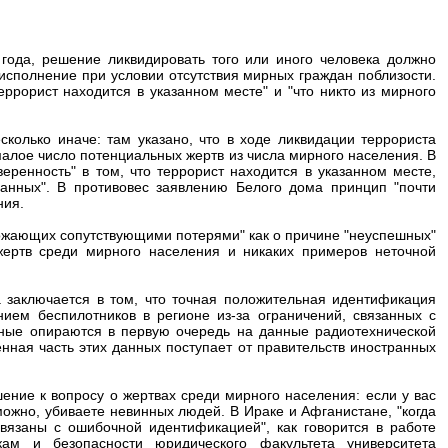
ода, решение ликвидировать того или иного человека должно
исполнение при условии отсутствия мирных граждан поблизости.
еррорист находится в указанном месте" и "что никто из мирного
колько иначе: там указано, что в ходе ликвидации террориста
 малое число потенциальных жертв из числа мирного населения. В
веренность" в том, что террорист находится в указанном месте,
данных". В противовес заявлению Белого дома принцип "почти
ния.
рожающих сопутствующими потерями" как о причине "неуспешных"
жертв среди мирного населения и никаких примеров неточной
 заключается в том, что точная положительная идентификация
ем беспилотников в регионе из-за ограничений, связанных с
нные опираются в первую очередь на данные радиотехнической
енная часть этих данных поступает от правительств иностранных
ние к вопросу о жертвах среди мирного населения: если у вас
можно, убиваете невинных людей. В Ираке и Афганистане, "когда
вязаны с ошибочной идентификацией", как говорится в работе
кам и безопасности юридического факультета университета