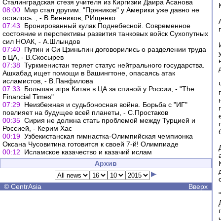
Сталинградская стезя учителя из Киргизии Даира Асанова
08:00
Мир стал другим. "Пряников" у Америки уже давно не
осталось.., - В.Винников, Р.Ищенко
07:43
Бронированный кулак Поднебесной. Современное
состояние и перспективы развития танковых войск Сухопутных
сил НОАК, - А.Шлындов
07:40
Путин и Си Цзиньпин договорились о разделении труда
в ЦА, - В.Скосырев
07:38
Туркменистан теряет статус нейтрального государства.
Ашхабад ищет помощи в Вашингтоне, опасаясь атак
исламистов, - В.Панфилова
07:33
Большая игра Китая в ЦА за спиной у России, - "The
Financial Times"
07:29
Неизбежная и судьбоносная война. Борьба с "ИГ"
повлияет на будущее всей планеты, - С.Простаков
00:35
Сирия не должна стать проблемой между Турцией и
Россией, - Керим Хас
00:19
Узбекистанская гимнастка-Олимпийская чемпионка
Оксана Чусовитина готовится к своей 7-й! Олимпиаде
00:12
Исламское казачество и казачий ислам
Архив
©
CentrAsia
Вверх