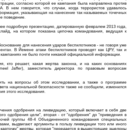
трации, согласно которой ее кампания была направлена против
. В нем говорится, что случаи, когда террористов удавалось
информация, указывающая на нанесение так называемых точечных
е поведение.
более подробную презентацию, датированную февралем 2013 года,
лайд, на котором показана цепочка командования, ведущая к
основание для нанесения ударов беспилотников - не говоря уже
ентах. В Йемене атаки беспилотников проводят как ЦРУ, так и
 кампаниях не было почти никакой официальной информации.
я, кто решает, какая жертва законна, и на каких основаниях
el Jaffer), заместитель директора по правовым вопросам
тить на вопросы об этом исследовании, а также о программе
вета национальной безопасности также не сообщили, изменился
ия этого исследования.
учения одобрения на ликвидацию, который включает в себя две
ого одобрения цели", вторая - от "одобрения" до "приведения в
абочей группы 48-4 Объединенного командования специальных
вами, выдвигают аргументы в пользу ликвидации того или иного
 карточку" жертвы, которая "передается в вышестоящие эшелоны