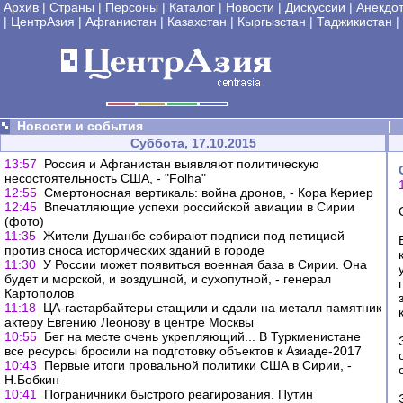
Архив
|
Страны
|
Персоны
|
Каталог
|
Новости
|
Дискуссии
|
Анекдо
|
ЦентрАзия
|
Афганистан
|
Казахстан
|
Кыргызстан
|
Таджикистан
|
Новости и события
|
Суббота, 17.10.2015
13:57
Россия и Афганистан выявляют политическую
несостоятельность США, - "Folha"
12:55
Смертоносная вертикаль: война дронов, - Кора Кериер
12:45
Впечатляющие успехи российской авиации в Сирии
(фото)
11:35
Жители Душанбе собирают подписи под петицией
против сноса исторических зданий в городе
11:30
У России может появиться военная база в Сирии. Она
будет и морской, и воздушной, и сухопутной, - генерал
Картополов
11:18
ЦА-гастарбайтеры стащили и сдали на металл памятник
актеру Евгению Леонову в центре Москвы
10:55
Бег на месте очень укрепляющий... В Туркменистане
все ресурсы бросили на подготовку объектов к Азиаде-2017
10:43
Первые итоги провальной политики США в Сирии, -
Н.Бобкин
10:41
Пограничники быстрого реагирования. Путин