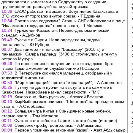
договорился с коллегами по Содружеству о создании
группировки погранслужб на случай кризиса
10:39
ЕАЭС работает на экспорт. Вступление Казахстана в
ВТО усложнит торговлю внутри союза, - Т.Едовина
10:34
Против кого содружим? Страны СНГ обнаружили в лице
"Исламского государства" нового врага, - Т.Меликян
10:24
Туркмения-Казахстан: Нервно-дипломатический
скандал, - А.Дубнов
09:43
Русские в Сирии. Цели определены, задачи
поставлены, - Ю.Рубцов
09:37
Два танкера - японский "Вакомару" (2018 т.) и
панамский "Салфа гарланд" (3498 т.) столкнулись и текут у
острова Муцурэ
08:46
По подозрению в получении взятки задержан брат
главы ТаджТаможенной службы банкир Н.Саидов
07:53
В Петербурге скончался младенец, отобранный у
таджикской мигрантки
00:53
"Мир корпораций" против "мира наций", - А.Анпилогов
00:26
Путину не дали публично выступить на саммите в
Казахстане. Назарбаев нагнал секретности, - "МК"
00:19
Каково оно, быть русским, - Алексей Беляков
00:13
КырВыборы закончились. "Шестерка" на президентском
старте, - А.Оторбаева
00:12
Большая игра Китая в Синьцзяне: новые рубежи,
старые враги, - Том Митчелл
00:11
Султан и его икбалки. Гарем: как это было (история)
00:09
Северэлектро.kg: доигрались, - А.Мамытова
00:04
Первое упоминание этнонима "казак", - Азат Абдысадыр