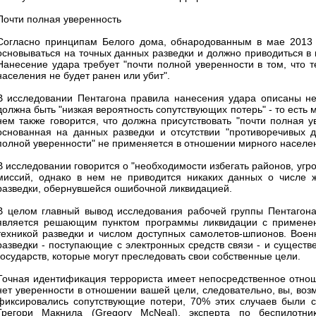
Почти полная уверенность
Согласно принципам Белого дома, обнародованным в мае 2013 г
основываться на точных данных разведки и должно приводиться в 
Нанесение удара требует "почти полной уверенности в том, что т
населения не будет ранен или убит".
В исследовании Пентагона правила нанесения удара описаны нес
должна быть "низкая вероятность сопутствующих потерь" - то есть
нем также говорится, что должна присутствовать "почти полная у
основанная на данных разведки и отсутствии "противоречивых 
полной уверенности" не применяется в отношении мирного населе
В исследовании говорится о "необходимости избегать районов, уг
миссий, однако в нем не приводится никаких данных о числе 
разведки, обернувшейся ошибочной ликвидацией.
В целом главный вывод исследования рабочей группы Пентагона
является решающим пунктом программы ликвидации с применени
техникой разведки и числом доступных самолетов-шпионов. Вое
разведки - поступающие с электронных средств связи - и существ
государств, которые могут преследовать свои собственные цели.
Точная идентификация террориста имеет непосредственное отноше
нет уверенности в отношении вашей цели, следовательно, вы, воз
фиксировались сопутствующие потери, 70% этих случаев были с
Грегори Макнила (Gregory McNeal), эксперта по беспилотни