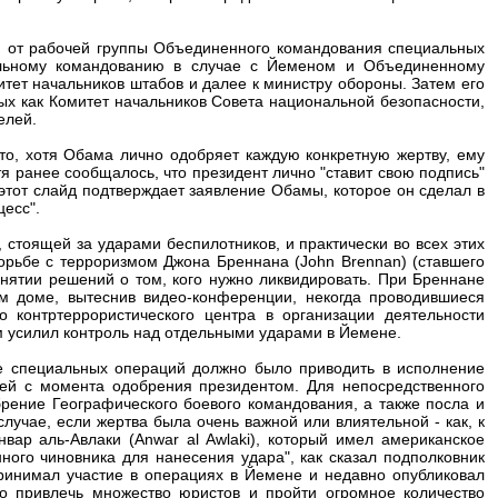
я от рабочей группы Объединенного командования специальных
альному командованию в случае с Йеменом и Объединенному
тет начальников штабов и далее к министру обороны. Затем его
ых как Комитет начальников Совета национальной безопасности,
елей.
что, хотя Обама лично одобряет каждую конкретную жертву, ему
я ранее сообщалось, что президент лично "ставит свою подпись"
этот слайд подтверждает заявление Обамы, которое он сделал в
цесс".
 стоящей за ударами беспилотников, и практически во всех этих
орьбе с терроризмом Джона Бреннана (John Brennan) (ставшего
нятии решений о том, кого нужно ликвидировать. При Бреннане
м доме, вытеснив видео-конференции, некогда проводившиеся
 контртеррористического центра в организации деятельности
м усилил контроль над отдельными ударами в Йемене.
 специальных операций должно было приводить в исполнение
ней с момента одобрения президентом. Для непосредственного
рение Географического боевого командования, а также посла и
случае, если жертва была очень важной или влиятельной - как, к
вар аль-Авлаки (Anwar al Awlaki), который имел американское
ного чиновника для нанесения удара", как сказал подполковник
ринимал участие в операциях в Йемене и недавно опубликовал
о привлечь множество юристов и пройти огромное количество