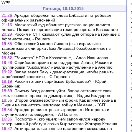
уулу
Пятница, 16.10.2015
21:26
Аркадаг обиделся на слова Елбасы и потребовал
официальных разъяснений
21:16
Московский суд обвиняет русского националиста
Белова-Поткина в организации госпереворота в Казахстане
20:29
Россия и СНГ сжимают кулак для отпора на границе с
Афганистаном, - Reuters
19:35
Оборзевший мажор Ливаев (сын израильско-
ташкентского олигарха Льва Ливаева) безобразничает в
Москве
19:32
"Зачистка" НПО в Казахстане, - Алла Иванилова
19:28
Сирийская армия при поддержке Ирана, России и
группировки "Хизбаллах" начала наступление на Алеппо
19:22
Запад ведет Баку к демократизации, чтобы решить
карабахский конфликт, - С.Тарасов
19:19
Россия готовит сирийское Дебальцево? - Юрий
Баранчик
18:59
Почему Асад должен уйти. Запад отстаивает свои
эксклюзивные права на демократию, - Вадим Белдорев
18:56
Второй ближневосточный фронт. Как влияет война в
Сирии на суннитско-шиитскую войну в Йемене, - "СП"
18:54
Аркадаг решил отрезать граждан от Интернета и
спутникового телевидения, - А.Пальчик
16:36
Посмотрим, кто ушел: чем запомнился народу
завершивший работу V созыв Кыргызского Жогорку Кенеша
16:32
Антиправительственные настроения сказались на