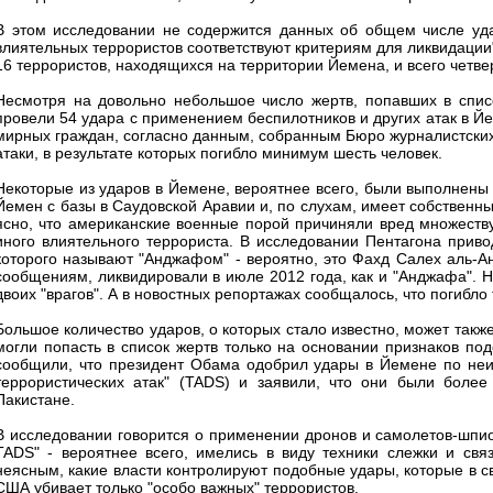
В этом исследовании не содержится данных об общем числе удар
влиятельных террористов соответствуют критериям для ликвидации"
16 террористов, находящихся на территории Йемена, и всего четве
Несмотря на довольно небольшое число жертв, попавших в спис
провели 54 удара с применением беспилотников и других атак в Йем
мирных граждан, согласно данным, собранным Бюро журналистских
атаки, в результате которых погибло минимум шесть человек.
Некоторые из ударов в Йемене, вероятнее всего, были выполнены 
Йемен с базы в Саудовской Аравии и, по слухам, имеет собственны
ясно, что американские военные порой причиняли вред множеству
иного влиятельного террориста. В исследовании Пентагона прив
которого называют "Анджафом" - вероятно, это Фахд Салех аль-Андж
сообщениям, ликвидировали в июле 2012 года, как и "Анджафа". Н
двоих "врагов". А в новостных репортажах сообщалось, что погибло 
Большое количество ударов, о которых стало известно, может такж
могли попасть в список жертв только на основании признаков по
сообщили, что президент Обама одобрил удары в Йемене по неи
террористических атак" (TADS) и заявили, что они были боле
Пакистане.
В исследовании говорится о применении дронов и самолетов-шпи
TADS" - вероятнее всего, имелись в виду техники слежки и свя
неясным, какие власти контролируют подобные удары, которые в с
США убивает только "особо важных" террористов.