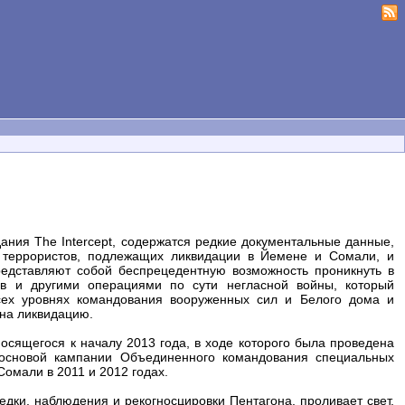
ания The Intercept, содержатся редкие документальные данные,
 террористов, подлежащих ликвидации в Йемене и Сомали, и
редставляют собой беспрецедентную возможность проникнуть в
в и другими операциями по сути негласной войны, который
сех уровнях командования вооруженных сил и Белого дома и
 на ликвидацию.
осящегося к началу 2013 года, в ходе которого была проведена
 основой кампании Объединенного командования специальных
омали в 2011 и 2012 годах.
дки, наблюдения и рекогносцировки Пентагона, проливает свет,