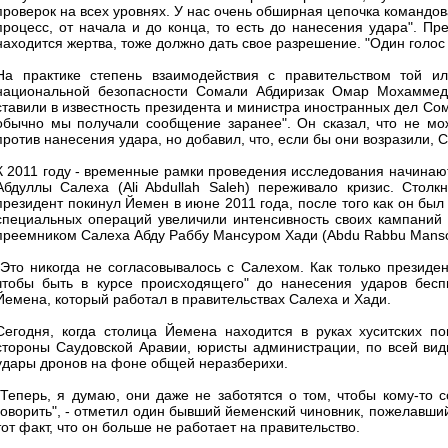
проверок на всех уровнях. У нас очень обширная цепочка командо
процесс, от начала и до конца, то есть до нанесения удара". Пр
находится жертва, тоже должно дать свое разрешение. "Один голос 
На практике степень взаимодействия с правительством той и
национальной безопасности Сомали Абдиризак Омар Мохаммед (
ставили в известность президента и министра иностранных дел Сом
обычно мы получали сообщение заранее". Он сказал, что не мо
против нанесения удара, но добавил, что, если бы они возразили,
К 2011 году - временные рамки проведения исследования начинают
Абдуллы Салеха (Ali Abdullah Saleh) переживало кризис. Стол
президент покинул Йемен в июне 2011 года, после того как он бы
специальных операций увеличили интенсивность своих кампаний 
преемником Салеха Абду Раббу Мансуром Хади (Abdu Rabbu Manso
"Это никогда не согласовывалось с Салехом. Как только президен
чтобы быть в курсе происходящего" до нанесения ударов бесп
Йемена, который работал в правительствах Салеха и Хади.
Сегодня, когда столица Йемена находится в руках хуситских п
стороны Саудовской Аравии, юристы администрации, по всей вид
удары дронов на фоне общей неразберихи.
"Теперь, я думаю, они даже не заботятся о том, чтобы кому-то 
говорить", - отметил один бывший йеменский чиновник, пожелавший
тот факт, что он больше не работает на правительство.