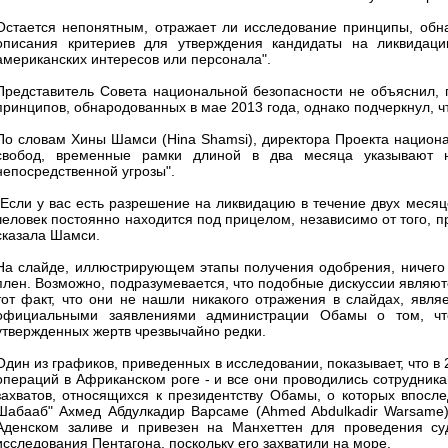
Остается непонятным, отражает ли исследование принципы, обна
описания критериев для утверждения кандидаты на ликвидаци
американских интересов или персонала".
Представитель Совета национальной безопасности не объяснил, 
принципов, обнародованных в мае 2013 года, однако подчеркнул, чт
По словам Хины Шамси (Hina Shamsi), директора Проекта национа
свобод, временные рамки длиной в два месяца указывают н
непосредственной угрозы".
"Если у вас есть разрешение на ликвидацию в течение двух месяц
человек постоянно находится под прицелом, независимо от того, п
сказала Шамси.
На слайде, иллюстрирующем этапы получения одобрения, ничего н
плен. Возможно, подразумевается, что подобные дискуссии являют
тот факт, что они не нашли никакого отражения в слайдах, являе
официальными заявлениями администрации Обамы о том, что
утвержденных жертв чрезвычайно редки.
Один из графиков, приведенных в исследовании, показывает, что в 
операций в Африканском роге - и все они проводились сотрудника
захватов, относящихся к президентству Обамы, о которых впосл
Шабааб" Ахмед Абдулкадир Варсаме (Ahmed Abdulkadir Warsame)
Аденском заливе и привезен на Манхеттен для проведения суд
исследования Пентагона, поскольку его захватили на море.