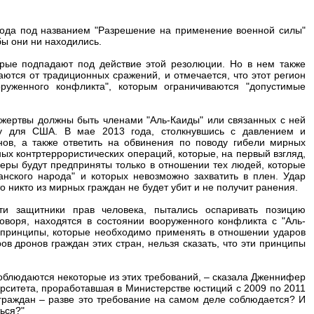
ода под названием "Разрешение на применение военной силы"
бы они ни находились.
орые подпадают под действие этой резолюции. Но в нем также
аются от традиционных сражений, и отмечается, что этот регион
оруженного конфликта", которым ограничиваются "допустимые
 жертвы должны быть членами "Аль-Каиды" или связанных с ней
зу для США. В мае 2013 года, столкнувшись с давлением и
ов, а также ответить на обвинения по поводу гибели мирных
х контртеррористических операций, которые, на первый взгляд,
еры будут предприняты только в отношении тех людей, которые
нского народа" и которых невозможно захватить в плен. Удар
то никто из мирных граждан не будет убит и не получит ранения.
и защитники прав человека, пытались оспаривать позицию
воря, находятся в состоянии вооруженного конфликта с "Аль-
 принципы, которые необходимо применять в отношении ударов
ов дронов граждан этих стран, нельзя сказать, что эти принципы
соблюдаются некоторые из этих требований, – сказала Дженнифер
ерситета, проработавшая в Министерстве юстиций с 2009 по 2011
 граждан – разве это требование на самом деле соблюдается? И
ться?"