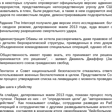
а в некоторых случаях опровергает официальную версию админис
террористов, представляющих непосредственную угрозу для США
захватывать в плен, были редкостью, а также в нем содержится 
ударов по неизвестным людям, демонстрировавшим подозрительно
Издание The Intercept получило две версии этого исследования: 
и сводное резюме, датированное маем 2013 года, куда вошел с
финальному разрешению смертельного удара.
Администрация Обамы не хотела рассекречивать даже правовое об
о деталях бюрократической структуры, приведенных в этих докум
Объединенное командование специальных операций, однако об их
"Общественность имеет право знать, кто принимает эти решени
принимается это решение", - заявил Джамиль Джаффер (Jame
Американского союза гражданских свобод.
Пентагон и Совет национальной безопасности отказались отве
использования военных беспилотников в целом. Представители Со
ли процесс утверждения списка на ликвидацию с момента проведен
Два шага к убийству
На слайдах, датированных маем 2013 года, показан процесс пол
ступени. Первая из них - от "определения цели" до "авторизованн
действие". Как показывают слайды, сотрудники разведки из Р
операций в сотрудничестве с другими разведывательными агентст
человека, составляя в конечном итоге своеобразную "бейсбольную