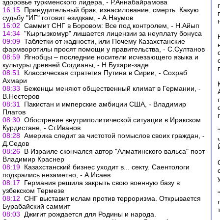
здоровье туркменского лидера, - Р.Аннабайрамова
16:15
Принудительный брак, изнасилование, смерть. Какую
судьбу "ИГ" готовит езидкам, - А.Наумов
16:02
Саммит СНГ в Боровом: Все под контролем, - Н.Айып
14:34
"Кыргызкомур" лишается лицензии за неуплату бонуса
09:09
Таблетки от жадности, или Почему Казахстанские
фармворотилы просят помощи у правительства, - С.Султанов
08:59
Ягнобцы – последние носители исчезающего языка и
культуры древней Согдианы, - Н.Бухари-заде
08:51
Классическая стратегия Путина в Сирии, - Сохраб
Ахмари
08:33
Беженцы меняют общественный климат в Германии, -
В.Нестеров
08:31
Пакистан и имперские амбиции США, - Владимир
Платов
08:30
Обострение внутриполитической ситуации в Иракском
Курдистане, - Ст.Иванов
08:28
Америка следит за чистотой помыслов своих граждан, -
Д.Седов
08:26
В Израиле скончался автор "Алматинского вальса" поэт
Владимир Краснер
08:19
Казахстанский бизнес уходит в... секту. Саентологи
подкрались незаметно, - А.Исаев
08:17
Германия решила закрыть свою военную базу в
узбекском Термезе
08:12
СНГ выставит ислам против терроризма. Открывается
Бурабайский саммит
08:03
Джигит рождается для Родины и народа.