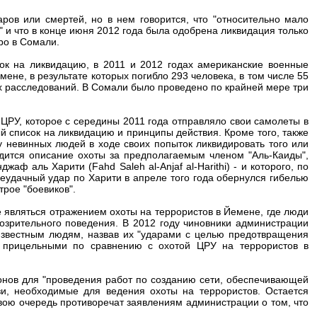
ов или смертей, но в нем говорится, что "относительно мало
 и что в конце июня 2012 года была одобрена ликвидация только
ро в Сомали.
ок на ликвидацию, в 2011 и 2012 годах американские военные
ене, в результате которых погибло 293 человека, в том числе 55
 расследований. В Сомали было проведено по крайней мере три
ЦРУ, которое с середины 2011 года отправляло свои самолеты в
й список на ликвидацию и принципы действия. Кроме того, также
 невинных людей в ходе своих попыток ликвидировать того или
одится описание охоты за предполагаемым членом "Аль-Каиды",
аф аль Харити (Fahd Saleh al-Anjaf al-Harithi) - и которого, по
еудачный удар по Харити в апреле того года обернулся гибелью
трое "боевиков".
е являться отражением охоты на террористов в Йемене, где люди
дозрительного поведения. В 2012 году чиновники администрации
звестным людям, назвав их "ударами с целью предотвращения
е прицельными по сравнению с охотой ЦРУ на террористов в
онов для "проведения работ по созданию сети, обеспечивающей
зи, необходимые для ведения охоты на террористов. Остается
вою очередь противоречат заявлениям администрации о том, что