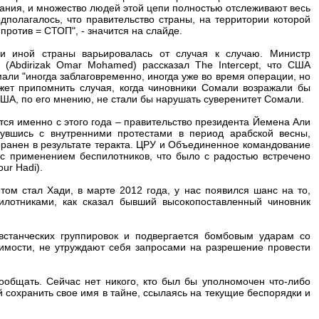
вания, и множество людей этой цепи полностью отслеживают весь
едполагалось, что правительство страны, на территории которой
против = СТОП", - значится на слайде.
ли иной страны варьировалась от случая к случаю. Министр
Abdirizak Omar Mohamed) рассказал The Intercept, что США
али "иногда заблаговременно, иногда уже во время операции, но
жет припомнить случая, когда чиновники Сомали возражали бы
 США, по его мнению, не стали бы нарушать суверенитет Сомали.
ся именно с этого года – правительство президента Йемена Али
кнувшись с внутренними протестами в период арабской весны,
л ранен в результате теракта. ЦРУ и Объединенное командование
с применением беспилотников, что было с радостью встречено
ur Hadi).
том стал Хади, в марте 2012 года, у нас появился шанс на то,
илотниками, как сказал бывший высокопоставленный чиновник
овстанческих группировок и подвергается бомбовым ударам со
имости, не утруждают себя запросами на разрешение провести
сообщать. Сейчас нет никого, кто был бы уполномочен что-либо
 сохранить свое имя в тайне, ссылаясь на текущие беспорядки и