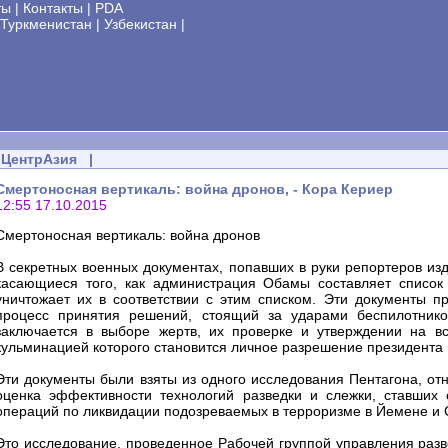
ты
|
Контакты
|
PDA
Туркменистан
|
Узбекистан
|
ЦентрАзия
|
Смертоносная вертикаль: война дронов, - Кора Кериер
12:55 17.10.2015
Смертоносная вертикаль: война дронов
В секретных военных документах, попавших в руки репортеров изд
касающиеся того, как администрация Обамы составляет список
уничтожает их в соответствии с этим списком. Эти документы п
процесс принятия решений, стоящий за ударами беспилотнико
заключается в выборе жертв, их проверке и утверждении на в
кульминацией которого становится личное разрешение президента
Эти документы были взяты из одного исследования Пентагона, отн
оценка эффективности технологий разведки и слежки, ставших
операций по ликвидации подозреваемых в терроризме в Йемене и С
Это исследование, проведенное Рабочей группой управления разве