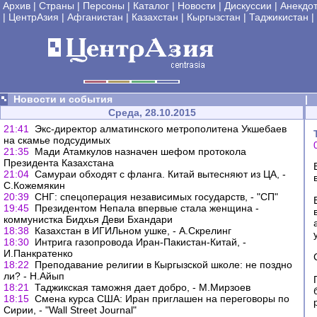
Архив
|
Страны
|
Персоны
|
Каталог
|
Новости
|
Дискуссии
|
Анекдо
|
ЦентрАзия
|
Афганистан
|
Казахстан
|
Кыргызстан
|
Таджикистан
|
Новости и события
|
Среда, 28.10.2015
21:41
Экс-директор алматинского метрополитена Укшебаев
на скамье подсудимых
21:35
Мади Атамкулов назначен шефом протокола
Президента Казахстана
21:04
Самураи обходят с фланга. Китай вытесняют из ЦА, -
С.Кожемякин
20:39
СНГ: спецоперация независимых государств, - "СП"
19:45
Президентом Непала впервые стала женщина -
коммунистка Бидхья Деви Бхандари
18:38
Казахстан в ИГИЛьном ушке, - А.Скрелинг
18:30
Интрига газопровода Иран-Пакистан-Китай, -
И.Панкратенко
18:22
Преподавание религии в Кыргызской школе: не поздно
ли? - Н.Айып
18:21
Таджикская таможня дает добро, - М.Мирзоев
18:15
Смена курса США: Иран приглашен на переговоры по
Сирии, - "Wall Street Journal"