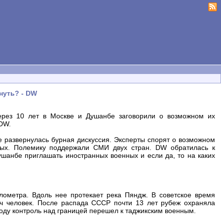
нуть? - DW
Через 10 лет в Москве и Душанбе заговорили о возможном их
 DW.
е развернулась бурная дискуссия. Эксперты спорят о возможном
ных. Полемику поддержали СМИ двух стран. DW обратилась к
ушанбе приглашать иностранных военных и если да, то на каких
лометра. Вдоль нее протекает река Пяндж. В советское время
яч человек. После распада СССР почти 13 лет рубеж охраняла
году контроль над границей перешел к таджикским военным.