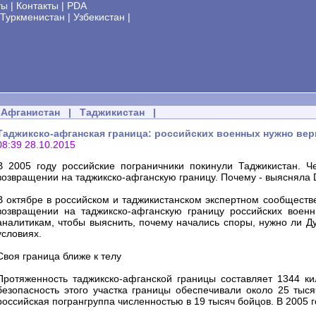
ты
|
Контакты
|
PDA
Туркменистан
|
Узбекистан
|
Афганистан
|
Таджикистан
|
Таджикско-афганская граница: российских военных нужно вер
08:39 28.10.2015
В 2005 году российские пограничники покинули Таджикистан. 
возвращении на таджикско-афганскую границу. Почему - выясняла
В октябре в российском и таджикистанском экспертном сообществ
возвращении на таджикско-афганскую границу российских воен
аналитикам, чтобы выяснить, почему начались споры, нужно ли Д
условиях.
Своя граница ближе к телу
Протяженность таджикско-афганской границы составляет 1344 ки
безопасность этого участка границы обеспечивали около 25 тыс
российская погрангруппа численностью в 19 тысяч бойцов. В 2005 