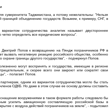
ки
для суверенитета Таджикистана, а потому нежелательны: "Нельзя
 границей объединению государств. Возьмем, к примеру, СНГ, в
вариантом сотрудничества аналитик называет двустороннее
 четко определить все юридические вопросы".
ний Дмитрий Попов к возвращению на Пяндж пограничников РФ в
жет вызвать негативную реакцию российского общества, особенно
 охране границы другого государства", - подчеркнул Попов.
олезненно могут воспринять и государства, имеющие в регионе
рицательным, и скорее всего они закроют или сократят свои
", - полагает Попов.
партнерам, одним из вариантов сотрудничества могло бы стать
членов ОДКБ. Но даже в этом случае ее основу должны составить
 оснащение вооружениями в таком формате работы следовало бы
нным усилить авиационную составляющую российской базы в
крытие с воздуха действий пограничников на земле", - подытожил