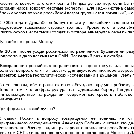
Россияне, возможно, стояли бы на Пяндже до сих пор, если бы 
пограничников, говорят местные эксперты. "Для Таджикистана сам
В таких условиях уход российской погрангруппы стал логичным", -
С 2005 года в Душанбе действует институт российских военных с
подготовкой таджикских стражей границы. Кроме того, в республ
службу около шести тысяч солдат. В октябре авиагруппа базы был
Душанбе не просил Москву
За 10 лет после ухода российских пограничников Душанбе ни раз
вопрос то и дело всплывает в СМИ. Последний раз - в октябре.
"Возвращение российских пограничников - просто слухи или попы
Если бы вопрос стоял на повестке дня двухсторонних переговоров,
директор Центра геополитических исследований в Душанбе Гузель 
По ее словам, обе страны активно обсуждают другую проблему 
Дело в том, что инфраструктура на таджикском берегу Пянджа 
сигнализационных заграждений, современных средств наблюден
Майтдинова.
Три формата - какой лучше?
В самой России к вопросу возвращения ее военных на юг Т
приграничного сотрудничества Александр Собянин считает это д
Афганистана. Эксперт видит три варианта появления российских 
началом СНГ или на основе двустороннего соглашения Москвы и Д