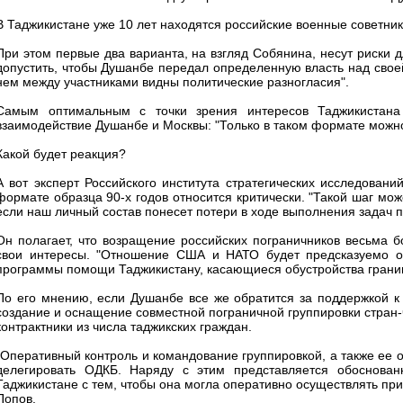
В Таджикистане уже 10 лет находятся российские военные советни
При этом первые два варианта, на взгляд Собянина, несут риски 
допустить, чтобы Душанбе передал определенную власть над своей
нем между участниками видны политические разногласия".
Самым оптимальным с точки зрения интересов Таджикистана 
взаимодействие Душанбе и Москвы: "Только в таком формате можно
Какой будет реакция?
А вот эксперт Российского института стратегических исследова
формате образца 90-х годов относится критически. "Такой шаг мо
если наш личный состав понесет потери в ходе выполнения задач по
Он полагает, что возращение российских пограничников весьма б
свои интересы. "Отношение США и НАТО будет предсказуемо от
программы помощи Таджикистану, касающиеся обустройства границы
По его мнению, если Душанбе все же обратится за поддержкой к 
создание и оснащение совместной пограничной группировки стран-
контрактники из числа таджикских граждан.
"Оперативный контроль и командование группировкой, а также ее
делегировать ОДКБ. Наряду с этим представляется обоснова
Таджикистане с тем, чтобы она могла оперативно осуществлять при
Попов.