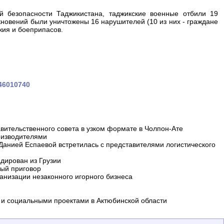
 безопасности Таджикистана, таджикские военные отбили 19
новений были уничтожены 16 нарушителей (10 из них - граждане
жия и боеприпасов.
446010740
вительственного совета в узком формате в Чолпон-Ате
оизводителями
 Данией Еспаевой встретилась с представителями логистического
дирован из Грузии
ный приговор
анизации незаконного игорного бизнеса
и социальными проектами в Актюбинской области