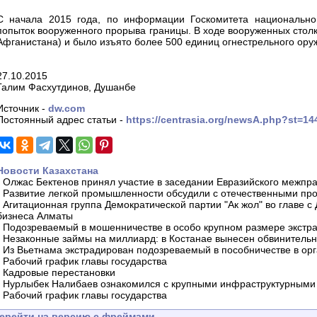
С начала 2015 года, по информации Госкомитета национальной
попыток вооруженного прорыва границы. В ходе вооруженных столк
Афганистана) и было изъято более 500 единиц огнестрельного ору
27.10.2015
Галим Фасхутдинов, Душанбе
Источник -
dw.com
Постоянный адрес статьи -
https://centrasia.org/newsA.php?st=1
Новости Казахстана
-
Олжас Бектенов принял участие в заседании Евразийского межпра
-
Развитие легкой промышленности обсудили с отечественными пр
-
Агитационная группа Демократической партии "Ак жол" во главе с
бизнеса Алматы
-
Подозреваемый в мошенничестве в особо крупном размере экстра
-
Незаконные займы на миллиард: в Костанае вынесен обвинитель
-
Из Вьетнама экстрадирован подозреваемый в пособничестве в орг
-
Рабочий график главы государства
-
Кадровые перестановки
-
Нурлыбек Налибаев ознакомился с крупными инфраструктурными 
-
Рабочий график главы государства
ерейти на версию с фреймами