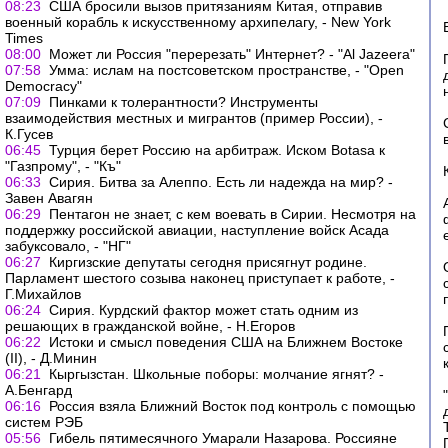
08:23
США бросили вызов притязаниям Китая, отправив
военный корабль к искусственному архипелагу, - New York
Times
08:00
Может ли Россия "перерезать" Интернет? - "Al Jazeera"
07:58
Умма: ислам на постсоветском пространстве, - "Open
Democracy"
07:09
Пинками к толерантности? Инструменты
взаимодействия местных и мигрантов (пример России), -
К.Гусев
06:45
Турция берет Россию на арбитраж. Иском Botasа к
"Газпрому", - "Къ"
06:33
Сирия. Битва за Алеппо. Есть ли надежда на мир? -
Завен Авагян
06:29
Пентагон не знает, с кем воевать в Сирии. Несмотря на
поддержку российской авиации, наступление войск Асада
забуксовало, - "НГ"
06:27
Киргизские депутаты сегодня присягнут родине.
Парламент шестого созыва наконец приступает к работе, -
Г.Михайлов
06:24
Сирия. Курдский фактор может стать одним из
решающих в гражданской войне, - Н.Егоров
06:22
Истоки и смысл поведения США на Ближнем Востоке
(II), - Д.Минин
06:21
Кыргызстан. Школьные поборы: молчание ягнят? -
А.Бенгард
06:16
Россия взяла Ближний Восток под контроль с помощью
систем РЭБ
05:56
Гибель пятимесячного Умарали Назарова. Россияне