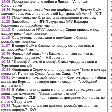
18:05
Позорные факты о войне в Ливии, - "American
Conservative"
16:46
Керри запустили в "мягкое подбрюшье". Почему США
активизировались в постсоветской Центральной Азии? - "СП"
16:43
Правительство Кыргызстана отправлено в отставку
11:20
Завербованная ИГИЛ студентка МГУ Варвара
Караулова вела двойную жизнь
11:12
Спасенные от ИГИЛ сокровища Сирии привезли под
защиту российских военных
11:10
Сослуживцы рассказали о погибшем в Сирии
российском военном
11:07
В споре США с Китаем по поводу островов есть и
антироссийский мотив
10:46
Фальшивой водкой из Казахстана ныне залита вся
Россия (расследование), - Н.Варсегов
10:42
"Вперед! И только вперед". Стихи Аркадага стали в
Туркмении песней
10:33
Операция в Сирии стала продолжением "Белого солнца
пустыни": Путин как Сухов, Асад как Саид, - "КП"
08:51
Жители монгольской провинции Халхгол едва не избили
министра Бурмаа, протестуя против создания "свободной
эконом-зоны"
08:48
В Узбекистане создана монопольная гос-холдинговая
хлопковая компания - "Узпахтасаноатэкспорт"
08:45
Турецкие СМИ пиарят идею возрождения Халифата, во
главе с Эрдоганом
08:39
Таджикско-афганская граница: российских военных
нужно вернуть? - DW