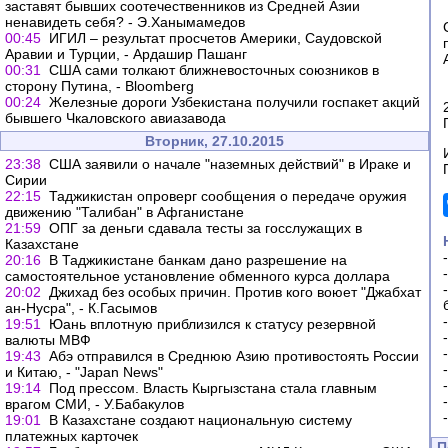
заставят бывших соотечественников из Средней Азии
ненавидеть себя? - Э.Ханымамедов
00:45
ИГИЛ – результат просчетов Америки, Саудовской
Аравии и Турции, - Ардашир Пашанг
00:31
США сами толкают ближневосточных союзников в
сторону Путина, - Bloomberg
00:24
Железные дороги Узбекистана получили госпакет акций
бывшего Чкаловского авиазавода
Вторник, 27.10.2015
23:38
США заявили о начале "наземных действий" в Ираке и
Сирии
22:15
Таджикистан опроверг сообщения о передаче оружия
движению "Талибан" в Афганистане
21:59
ОПГ за деньги сдавала тесты за госслужащих в
Казахстане
20:16
В Таджикистане банкам дано разрешение на
самостоятельное установление обменного курса доллара
20:02
Джихад без особых причин. Против кого воюет "Джабхат
ан-Нусра", - К.Гасымов
19:51
Юань вплотную приблизился к статусу резервной
валюты МВФ
19:43
Абэ отправился в Среднюю Азию противостоять России
и Китаю, - "Japan News"
19:14
Под прессом. Власть Кыргызстана стала главным
врагом СМИ, - У.Бабакулов
19:01
В Казахстане создают национальную систему
платежных карточек
П