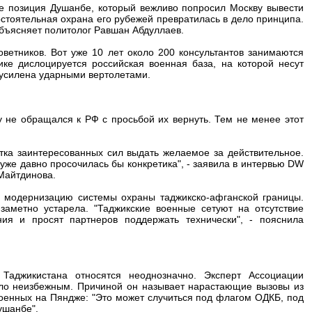
не позиция Душанбе, который вежливо попросил Москву вывести
остоятельная охрана его рубежей превратилась в дело принципа.
 объясняет политолог Равшан Абдуллаев.
оветников. Вот уже 10 лет около 200 консультантов занимаются
ике дислоцируется российская военная база, на которой несут
а усилена ударными вертолетами.
у не обращался к РФ с просьбой их вернуть. Тем не менее этот
тка заинтересованных сил выдать желаемое за действительное.
 уже давно просочилась бы конкретика", - заявила в интервью DW
Майтдинова.
- модернизацию системы охраны таджикско-афганской границы.
заметно устарела. "Таджикские военные сетуют на отсутствие
ия и просят партнеров поддержать технически", - пояснила
аджикистана относятся неоднозначно. Эксперт Ассоциации
ело неизбежным. Причиной он называет нарастающие вызовы из
военных на Пяндже: "Это может случиться под флагом ОДКБ, под
ушанбе".