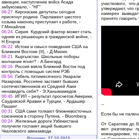
авиации, наступление войск Асада
участкового, чт
забуксовало, - "НГ"
утверждают, что г
06:27
Киргизские депутаты сегодня
намерен выведат
присягнут родине. Парламент шестого
принято говорить 
созыва наконец приступает к работе, -
Г.Михайлов
06:24
Сирия. Курдский фактор может стать
одним из решающих в гражданской войне, -
Н.Егоров
06:22
Истоки и смысл поведения США на
Ближнем Востоке (II), - Д.Минин
06:21
Кыргызстан. Школьные поборы:
молчание ягнят? - А.Бенгард
06:16
Россия взяла Ближний Восток под
контроль с помощью систем РЭБ
05:56
Гибель пятимесячного Умарали
Назарова. Россияне заставят бывших
соотечественников из Средней Азии
ненавидеть себя? - Э.Ханымамедов
00:45
ИГИЛ – результат просчетов Америки,
Саудовской Аравии и Турции, - Ардашир
--
Пашанг
00:31
США сами толкают ближневосточных
Если бы не палена
союзников в сторону Путина, - Bloomberg
00:24
Железные дороги Узбекистана
От Саратова до Б
получили госпакет акций бывшего
вел разговоры п
Чкаловского авиазавода
командировке, то 
Вторник, 27.10.2015
на Саратовщине п