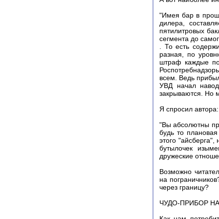
"Имея бар в прош
дилера, составл
пятилитровых бакл
сегмента до самог
. То есть содержи
разная, по уровн
штраф каждые по
Роспотребнадзор
всем. Ведь прибы
УВД начал навод
закрываются. Но м
Я спросил автора:
"Вы абсолютны пр
будь то плановая
этого "айсберга",
бутылочек изыме
дружеские отноше
Возможно читател
на пограничников?
через границу?
ЧУДО-ПРИБОР Н
Как нам потреби