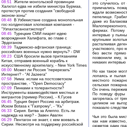
08:51
Жители монгольской провинции
это случилось от
Халхгол едва не избили министра Бурмаа,
примчались пожа
протестуя против создания "свободной
ждали возможности
эконом-зоны"
пепелище. Грабил
08:48
В Узбекистане создана монопольная
даже из Балакова
гос-холдинговая хлопковая компания -
Малоперекопного
"Узпахтасаноатэкспорт"
фермах. Потому 
08:45
Турецкие СМИ пиарят идею
интервью у пьяны
возрождения Халифата, во главе с
крупными золотым
Эрдоганом
расталкивая деге
08:39
Таджикско-афганская граница:
участкового, про 
российских военных нужно вернуть? - DW
без вести прямо
08:23
США бросили вызов притязаниям
позвонили ему, з
Китая, отправив военный корабль к
никаких интервью 
искусственному архипелагу, - New York Times
08:00
Может ли Россия "перерезать"
Но как такое мог
Интернет? - "Al Jazeera"
лопаясь и пылая
07:58
Умма: ислам на постсоветском
местного пожарн
пространстве, - "Open Democracy"
сельская пожарна
07:09
Пинками к толерантности?
Он очень пережива
Инструменты взаимодействия местных и
По поводу фуры 
мигрантов (пример России), - К.Гусев
загорелась от тре
06:45
Турция берет Россию на арбитраж.
целиком не выгор
Иском Botasа к "Газпрому", - "Къ"
показало следстви
06:33
Сирия. Битва за Алеппо. Есть ли
надежда на мир? - Завен Авагян
Чья это была мист
06:29
Пентагон не знает, с кем воевать в
как нам известно
Сирии. Несмотря на поддержку российской
сюжетов один гра