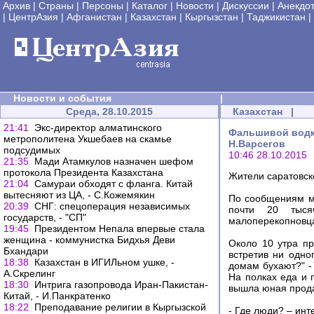
Архив
|
Страны
|
Персоны
|
Каталог
|
Новости
|
Дискуссии
|
Анекдо
|
ЦентрАзия
|
Афганистан
|
Казахстан
|
Кыргызстан
|
Таджикистан
|
Новости и события
|
Среда, 28.10.2015
Казахстан
|
21:41
Экс-директор алматинского
Фальшивой водко
метрополитена Укшебаев на скамье
Н.Варсегов
подсудимых
10:46 28.10.2015
21:35
Мади Атамкулов назначен шефом
протокола Президента Казахстана
Жители саратовско
21:04
Самураи обходят с фланга. Китай
вытесняют из ЦА, - С.Кожемякин
По сообщениям м
20:39
СНГ: спецоперация независимых
почти 20 тысяч
государств, - "СП"
малоперекопновцам
19:45
Президентом Непала впервые стала
женщина - коммунистка Бидхья Деви
Около 10 утра п
Бхандари
встретив ни одно
18:38
Казахстан в ИГИЛьном ушке, -
домам бухают?" -
А.Скрелинг
На полках еда и 
18:30
Интрига газопровода Иран-Пакистан-
вышла юная прода
Китай, - И.Панкратенко
18:22
Преподавание религии в Кыргызской
- Где люди? – инт