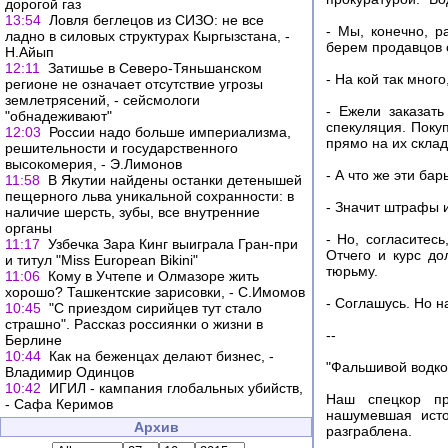
дорогой газ
13:54
Ловля беглецов из СИЗО: не все
- Мы, конечно, р
ладно в силовых структурах Кыргызстана, -
берем продавцов 
Н.Айып
12:11
Затишье в Северо-Тяньшанском
- На кой так мног
регионе не означает отсутствие угрозы
землетрясений, - сейсмологи
- Ежели заказать
"обнадеживают"
спекуляция. Поку
12:03
России надо больше империализма,
прямо на их склад
решительности и государственного
высокомерия, - Э.Лимонов
- А что же эти ба
11:58
В Якутии найдены останки детенышей
пещерного льва уникальной сохранности: в
- Значит штрафы 
наличие шерсть, зубы, все внутренние
органы
- Но, согласитес
11:17
Узбечка Зара Кинг выиграла Гран-при
Отчего и курс до
и титул "Miss European Bikini"
тюрьму.
11:06
Кому в Учтепе и Олмазоре жить
хорошо? Ташкентские зарисовки, - С.Имомов
- Соглашусь. Но н
10:45
"С приездом сирийцев тут стало
страшно". Рассказ россиянки о жизни в
--
Берлине
10:44
Как на беженцах делают бизнес, -
"Фальшивой водкой
Владимир Одинцов
10:42
ИГИЛ - кампания глобальных убийств,
Наш спецкор пр
- Сафа Керимов
нашумевшая исто
Архив
разграблена.