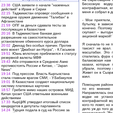
Бесхозную водк
23:38
США заявили о начале "наземных
контрафактная, ил
действий" в Ираке и Сирии
меня и собрал в д
22:15
Таджикистан опроверг сообщения о
передаче оружия движению "Талибан" в
- Мои приятели, 
Афганистане
бутылку, в завис
21:59
ОПГ за деньги сдавала тесты за
конечно. Поэтому
госслужащих в Казахстане
скупают – выгодно
20:16
В Таджикистане банкам дано
акцизной маркой! 
разрешение на самостоятельное
установление обменного курса доллара
Я сначала-то не 
20:02
Джихад без особых причин. Против
таксист не врал
кого воюет "Джабхат ан-Нусра", - К.Гасымов
масштабах. Это 
19:51
Юань вплотную приблизился к статусу
спалилась фура с
резервной валюты МВФ
балаковская нам
19:43
Абэ отправился в Среднюю Азию
казахи, которые
противостоять России и Китаю, - "Japan
убрали, поэтому
News"
Живет он в Сызран
19:14
Под прессом. Власть Кыргызстана
взял.
стала главным врагом СМИ, - У.Бабакулов
19:01
В Казахстане создают национальную
Помощник районно
систему платежных карточек
по его мнению р
18:57
Гребите мимо наших островов. МИД
Направлялась она
Китая грозит США ответными военными
водки не устано
действиями
контрафактной во
17:33
КырЦИК утвердил итоговый список
кого-то ловят, н
кандидатов в депутаты парламента
дело уж до того д
14:24
Турция подала в суд на Россию за
прокуратурой: "Во