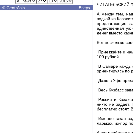
ЧИТАТЕЛЬСКИЙ 
©
CentrAsia
Вверх
А между тем, на
водкой из Казахс
предлагающие за
единственная уж
денег вместо казн
Вот несколько со
"Приезжайте к нам
100 рублей"
"В Самаре каждый
ориентируясь по р
"Даже в Уфе прихо
"Весь Кузбасс зав
"Россия и Казахс
никто не задает.
бесплатно стоят. 
"Именно такая во
ларьках, из-под п
А вот наиболее и