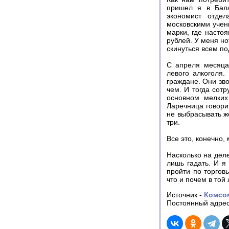
пришел я в Бала
экономист отдел
московскими учен
марки, где насто
рублей. У меня но
скинуться всем п
С апреля месяца
левого алкоголя
граждане. Они зво
чем. И тогда сот
основном мелких
Ларечница говори
не выбрасывать ж
три.
Все это, конечно,
Насколько на деле
лишь гадать. И я
пройти по торгов
что и почем в той
Источник -
Комсо
Постоянный адрес