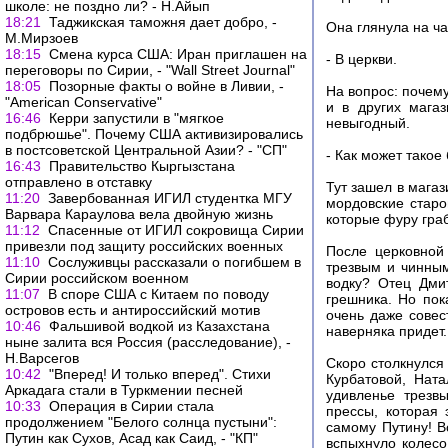
школе: не поздно ли? - Н.Айып
18:21
Таджикская таможня дает добро, -
Она глянула на ча
М.Мирзоев
18:15
Смена курса США: Иран приглашен на
- В церкви.
переговоры по Сирии, - "Wall Street Journal"
18:05
Позорные факты о войне в Ливии, -
На вопрос: почему
"American Conservative"
и в других мага
16:46
Керри запустили в "мягкое
невыгодный.
подбрюшье". Почему США активизировались
в постсоветской Центральной Азии? - "СП"
- Как может такое
16:43
Правительство Кыргызстана
отправлено в отставку
Тут зашел в магаз
11:20
Завербованная ИГИЛ студентка МГУ
мордовские старо
Варвара Караулова вела двойную жизнь
которые фуру граб
11:12
Спасенные от ИГИЛ сокровища Сирии
привезли под защиту российских военных
После церковной
11:10
Сослуживцы рассказали о погибшем в
трезвым и чинным
Сирии российском военном
водку? Отец Дми
11:07
В споре США с Китаем по поводу
грешника. Но пок
островов есть и антироссийский мотив
очень даже совес
10:46
Фальшивой водкой из Казахстана
наверняка придет.
ныне залита вся Россия (расследование), -
Н.Варсегов
Скоро столкнулся
10:42
"Вперед! И только вперед". Стихи
Курбатовой, Нат
Аркадага стали в Туркмении песней
удивленье трезв
10:33
Операция в Сирии стала
прессы, которая
продолжением "Белого солнца пустыни":
самому Путину! В
Путин как Сухов, Асад как Саид, - "КП"
вспыхнуло колесо