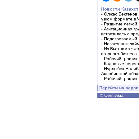
Новости Казахст
-
Олжас Бектенов 
узком формате в 
-
Развитие легкой
-
Агитационная гр
встретилась с пр
-
Подозреваемый в
-
Незаконные займ
-
Из Вьетнама экс
игорного бизнеса
-
Рабочий график 
-
Кадровые перес
-
Нурлыбек Налиб
Актюбинской обла
-
Рабочий график 
Перейти на верс
©
CentrAsia