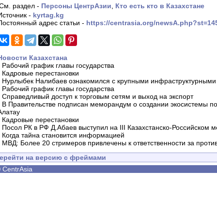
См. раздел -
Персоны ЦентрАзии
,
Кто есть кто в Казахстане
Источник -
kyrtag.kg
Постоянный адрес статьи -
https://centrasia.org/newsA.php?st=1
Новости Казахстана
-
Рабочий график главы государства
-
Кадровые перестановки
-
Нурлыбек Налибаев ознакомился с крупными инфраструктурными 
-
Рабочий график главы государства
-
Справедливый доступ к торговым сетям и выход на экспорт
-
В Правительстве подписан меморандум о создании экосистемы по 
Алатау
-
Кадровые перестановки
-
Посол РК в РФ Д.Абаев выступил на III Казахстанско-Российском
-
Когда тайна становится информацией
-
МВД: Более 20 стримеров привлечены к ответственности за проти
ерейти на версию с фреймами
©
CentrAsia