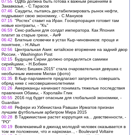
07:55
ОДКБ должна быть готова к важным решениям в
Закавказье, - С.Тарасов
07:46
Саудиты, пытаясь дестабилизировать рынок нефти,
подрывают свою экономику, - С.Мануков
07:15
"Ростех" ставит на Иран. Госкорпорация готовит там
новые контракты, - "Къ"
06:59
Секс-рабыни для солдат императора. Как Япония
платит за старые грехи, - АиФ
06:42
Блатные словечки в устах Кыр-чиновников: проще и
понятнее, - Н.Айып
02:56
Центральная Азия: китайское вторжение на задний двор
России, - Washington Post
02:15
Будущее Сирии должно определяться самими
сирийцами, - Н.Бобкин
01:37
"Мисс Бишкек-2015" стала очаровательная девушка с
необычным именем Милан (фото)
01:35
В Кыр-парламенте предлагают запретить совершать
обряд нике с несовершеннолетними
01:26
Американцы начинают понимать тяжелые последствия
правления Обамы, - Кэролайн Глик
00:55
2016 год будет опасным для глобальной экономики, -
Guardian
00:48
Рефери из Узбекистана Равшан Ирматов признан
лучшим футбольным арбитром Мира 2015
00:28
В Таджикистане растет коррупция на... девственности, -
"РО"
00:19
Вовлекаемый в джихад молодой человек оказывается в
том же положении, что и наркоман.., - Boulevard Voltaire