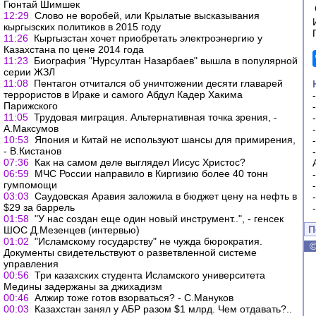
Гюнтай Шимшек
12:29
Слово не воробей, или Крылатые высказывания
кыргызских политиков в 2015 году
11:26
Кыргызстан хочет приобретать электроэнергию у
Казахстана по цене 2014 года
11:23
Биография "Нурсултан Назарбаев" вышла в популярной
серии ЖЗЛ
11:08
Пентагон отчитался об уничтожении десяти главарей
террористов в Ираке и самого Абдул Кадер Хакима
Парижского
11:05
Трудовая миграция. Альтернативная точка зрения, -
А.Максумов
10:53
Япония и Китай не используют шансы для примирения,
- В.Кистанов
07:36
Как на самом деле выглядел Иисус Христос?
06:59
МЧС России направило в Киргизию более 40 тонн
гумпомощи
03:03
Саудовская Аравия заложила в бюджет цену на нефть в
$29 за баррель
01:58
"У нас создан еще один новый инструмент..", - генсек
П
ШОС Д.Мезенцев (интервью)
01:02
"Исламскому государству" не чужда бюрократия.
Документы свидетельствуют о разветвленной системе
управления
00:56
Три казахских студента Исламского университета
Медины задержаны за джихадизм
00:46
Алжир тоже готов взорваться? - С.Мануков
00:03
Казахстан занял у АБР разом $1 млрд. Чем отдавать?..