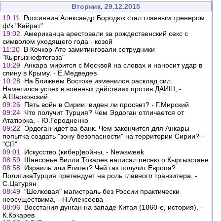
Вторник, 29.12.2015
19:11
Россиянин Александр Бородюк стал главным тренером
ф/к "Кайрат"
19:02
Американца арестовали за рождественский секс с
символом уходящего года - козой
11:20
В Кочкор-Ате замитинговали сотрудники
"Кыргызнефтегаза"
10:29
Анкара мирится с Москвой на словах и наносит удар в
спину в Крыму. - Е.Медведев
10:28
На Ближнем Востоке изменился расклад сил.
Наметился успех в военных действиях против ДАИШ, -
А.Шарковский
09:26
Пять войн в Сирии: виден ли просвет? - Г.Мирский
09:24
Что получит Турция? Чем Эрдоган отличается от
Ататюрка, - Ю.Городненко
09:22
Эрдоган идет ва-банк. Чем закончится для Анкары
попытка создать "зону безопасности" на территории Сирии? -
"СП"
09:01
Искусство (кибер)войны, - Newsweek
08:59
Шансонье Вилли Токарев написал песню о Кыргызстане
08:58
Израиль или Египет? Чей газ получит Европа?
ПолитикаТурция претендует на роль главного транзитера, -
С.Цатурян
08:49
"Шелковая" магистраль без России практически
неосуществима, - Н.Алексеева
08:06
Восстания дунган на западе Китая (1860-е, история), -
К.Кокарев