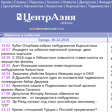
Архив
|
Страны
|
Персоны
|
Каталог
|
Новости
|
Дискуссии
|
Анекдо
|
ЦентрАзия
|
Афганистан
|
Казахстан
|
Кыргызстан
|
Таджикистан
|
Новости и события
|
Среда, 30.12.2015
19:02
Кубат Оторбаев избран омбудсменом Кыргызстана
18:57
Инцидент на узбекско-киргизской границе: двое
раненых кыргызов
18:39
С 2016 года в Узбекистане повысятся ставки налога на
имущество физлиц
18:33
Асет Исекешев назначен инвестиционным
омбудсменом Казахстана
18:24
Заказчика убийства Бориса Немцова ищут в ОАЭ
17:48
В Душанбе скончался один из основателей таджикского
телевидения Акбар Джураев
17:41
Археологи нашли в Подмосковье частный арсенал
времен Ивана Грозного
17:06
Депутатов Жогорку Кенеша обвинили во
взяточничестве... от кандидатов в омбудсмены
13:33
Эр-Рияд пускает под откос российскую экономику, -
"СП"
13:13
Кризис отношений Турции с Россией преувеличен? -