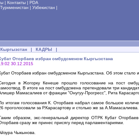
ты
|
Контакты
|
PDA
Туркменистан
|
Узбекистан
|
Кыргызстан
|
КАДРЫ
|
Кубат Оторбаев избран омбудсменом Кыргызстана
19:02 30.12.2015
Кубат Оторбаев избран омбудсменом Кыргызстана. Об этом стало и
Сегодня в Жогорку Кенеше прошло голосование на пост омбуд
самоотвод. В итоге на пост омбудсмена претендовали три кандидат
Алишер Мамасалиев от фракции "Онугуу-Прогресс", Рита Карасартов
По итогам голосования К. Оторбаев набрал самое большое количес
26 проголосовали за Р.Карасартову и столько же за А.Мамасалиева.
Таким образом, экс-генеральный директор ОТРК Кубат Оторбаев
Оторбаев сразу же принес присягу перед парламентариями.
Айзура Чыкынова.