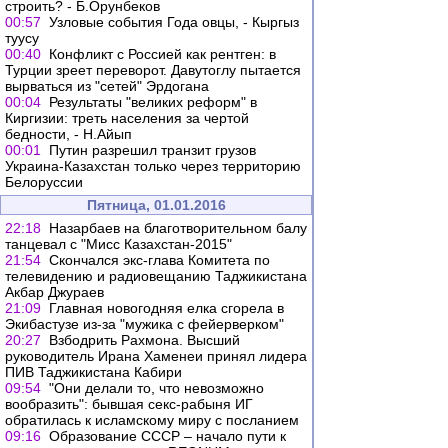
строить? - Б.Орунбеков
00:57
Узловые события Года овцы, - Кыргыз
туусу
00:40
Конфликт с Россией как рентген: в
Турции зреет переворот. Давутоглу пытается
вырваться из "сетей" Эрдогана
00:04
Результаты "великих реформ" в
Киргизии: треть населения за чертой
бедности, - Н.Айып
00:01
Путин разрешил транзит грузов
Украина-Казахстан только через территорию
Белоруссии
Пятница, 01.01.2016
22:18
Назарбаев на благотворительном балу
танцевал с "Мисс Казахстан-2015"
21:54
Скончался экс-глава Комитета по
телевидению и радиовещанию Таджикистана
Акбар Джураев
21:09
Главная новогодняя елка сгорела в
Экибастузе из-за "мужика с фейерверком"
20:27
Взбодрить Рахмона. Высший
руководитель Ирана Хаменеи принял лидера
ПИВ Таджикистана Кабири
09:54
"Они делали то, что невозможно
вообразить": бывшая секс-рабыня ИГ
обратилась к исламскому миру с посланием
09:16
Образование СССР – начало пути к