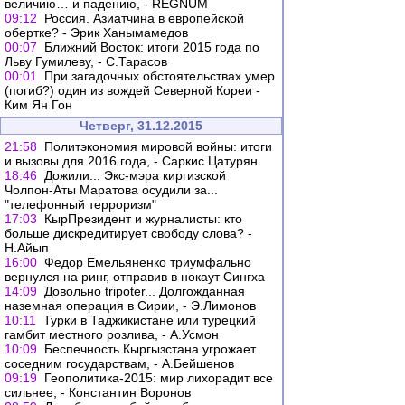
величию… и падению, - REGNUM
09:12
Россия. Азиатчина в европейской
обертке? - Эрик Ханымамедов
00:07
Ближний Восток: итоги 2015 года по
Льву Гумилеву, - С.Тарасов
00:01
При загадочных обстоятельствах умер
(погиб?) один из вождей Северной Кореи -
Ким Ян Гон
Четверг, 31.12.2015
21:58
Политэкономия мировой войны: итоги
и вызовы для 2016 года, - Саркис Цатурян
18:46
Дожили... Экс-мэра киргизской
Чолпон-Аты Маратова осудили за...
"телефонный терроризм"
17:03
КырПрезидент и журналисты: кто
больше дискредитирует свободу слова? -
Н.Айып
16:00
Федор Емельяненко триумфально
вернулся на ринг, отправив в нокаут Сингха
14:09
Довольно tripoter... Долгожданная
наземная операция в Сирии, - Э.Лимонов
10:11
Турки в Таджикистане или турецкий
гамбит местного розлива, - А.Усмон
10:09
Беспечность Кыргызстана угрожает
соседним государствам, - А.Бейшенов
09:19
Геополитика-2015: мир лихорадит все
сильнее, - Константин Воронов