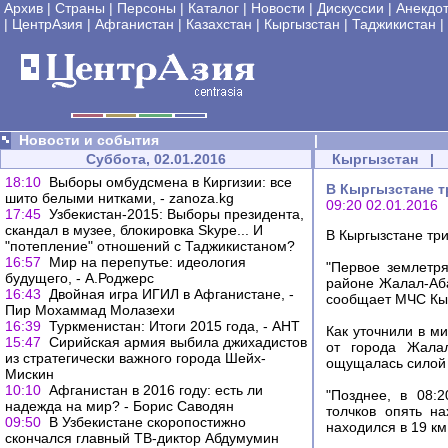
Архив
|
Страны
|
Персоны
|
Каталог
|
Новости
|
Дискуссии
|
Анекдо
|
ЦентрАзия
|
Афганистан
|
Казахстан
|
Кыргызстан
|
Таджикистан
|
Новости и события
|
Суббота, 02.01.2016
Кыргызстан
|
18:10
Выборы омбудсмена в Киргизии: все
В Кыргызстане т
шито белыми нитками, - zanoza.kg
09:20 02.01.2016
17:45
Узбекистан-2015: Выборы президента,
скандал в музее, блокировка Skype... И
В Кыргызстане тр
"потепление" отношений с Таджикистаном?
16:57
Мир на перепутье: идеология
"Первое землетря
будущего, - А.Роджерс
районе Жалал-Аба
16:43
Двойная игра ИГИЛ в Афганистане, -
сообщает МЧС Кыр
Пир Мохаммад Молазехи
16:39
Туркменистан: Итоги 2015 года, - АНТ
Как уточнили в м
15:47
Сирийская армия выбила джихадистов
от города Жала
из стратегически важного города Шейх-
ощущалась силой 5
Мискин
10:10
Афганистан в 2016 году: есть ли
"Позднее, в 08:
надежда на мир? - Борис Саводян
толчков опять н
09:50
В Узбекистане скоропостижно
находился в 19 км
скончался главный ТВ-диктор Абдумумин