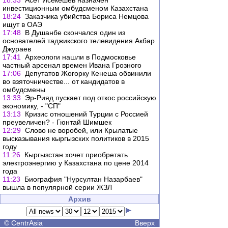
18:33
Асет Исекешев назначен
инвестиционным омбудсменом Казахстана
18:24
Заказчика убийства Бориса Немцова
ищут в ОАЭ
17:48
В Душанбе скончался один из
основателей таджикского телевидения Акбар
Джураев
17:41
Археологи нашли в Подмосковье
частный арсенал времен Ивана Грозного
17:06
Депутатов Жогорку Кенеша обвинили
во взяточничестве... от кандидатов в
омбудсмены
13:33
Эр-Рияд пускает под откос российскую
экономику, - "СП"
13:13
Кризис отношений Турции с Россией
преувеличен? - Гюнтай Шимшек
12:29
Слово не воробей, или Крылатые
высказывания кыргызских политиков в 2015
году
11:26
Кыргызстан хочет приобретать
электроэнергию у Казахстана по цене 2014
года
11:23
Биография "Нурсултан Назарбаев"
вышла в популярной серии ЖЗЛ
Архив
©
CentrAsia
Вверх