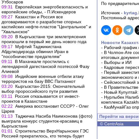
Утбосаров
По предварительн
09:31
Европейская энергобезопасность и
европейские обиды, - П.Искендеров
Источник -
kyrtag
09:27
Казахстан и Россия все
Постоянный адрес
договариваются о разработке спорных
каспийских нефте-пластов "Центральное" и
"Хвалынское"
09:20
В Кыргызстане три землетрясения
произошли в первый же день нового года
Новости Казахст
09:17
Муфтий Таджикистана
-
Рабочий график 
Абдулкодирзода обвинил Иран в
-
В Чолпон-Ате со
"пособничестве предателям"
итоговых докумен
09:11
В Махачкале простились с
-
Выборы и ИИ
легендарной дагестанской поэтессой Фазу
-
Кадровые перес
Алиевой
-
Первый заместит
09:08
Индийские военные отбили атаку
экономического и
террористов на базу ВВС Патханкот
-
Сейсмостойкий з
03:20
Кыргызстан-2015: Окончательный
-
В Правительстве
выбор пророссийского пути развития
-
Новый Купултай:
03:11
Россия отказывается от инвест-
-
Нурлыбек Налиб
проектов в Казахстане
комплекса Kazakhs
02:22
Америка восстановит СССР? - Олег
-
КазМунайГаз опр
Царев
01:13
Таджичка Насиба Наимхонова (фото)
Перейти на верс
выиграла конкурс студенток-красавиц в
©
CentrAsia
Кыргызстане
01:01
Строительство ВерхНарынских ГЭС
Россией прекратилось, кто теперь будет