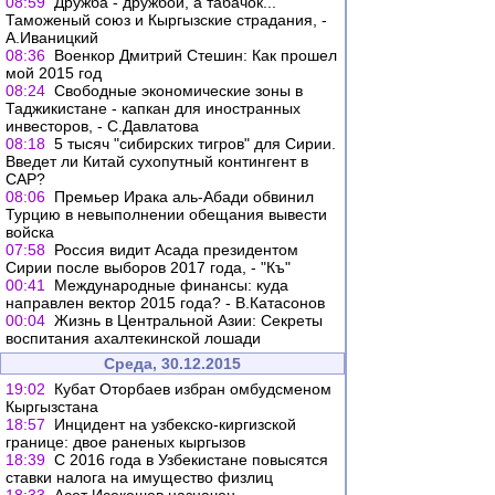
08:59
Дружба - дружбой, а табачок...
Таможеный союз и Кыргызские страдания, -
А.Иваницкий
08:36
Военкор Дмитрий Стешин: Как прошел
мой 2015 год
08:24
Свободные экономические зоны в
Таджикистане - капкан для иностранных
инвесторов, - С.Давлатова
08:18
5 тысяч "сибирских тигров" для Сирии.
Введет ли Китай сухопутный контингент в
CАР?
08:06
Премьер Ирака аль-Абади обвинил
Турцию в невыполнении обещания вывести
войска
07:58
Россия видит Асада президентом
Сирии после выборов 2017 года, - "Къ"
00:41
Международные финансы: куда
направлен вектор 2015 года? - В.Катасонов
00:04
Жизнь в Центральной Азии: Секреты
воспитания ахалтекинской лошади
Среда, 30.12.2015
19:02
Кубат Оторбаев избран омбудсменом
Кыргызстана
18:57
Инцидент на узбекско-киргизской
границе: двое раненых кыргызов
18:39
С 2016 года в Узбекистане повысятся
ставки налога на имущество физлиц