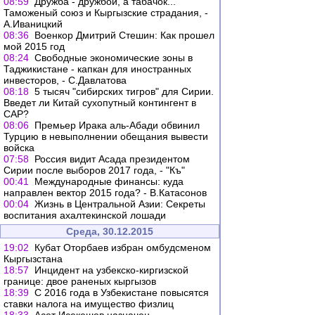
08:59
Дружба - дружбой, а табачок...
Таможеный союз и Кыргызские страдания, -
А.Иваницкий
08:36
Военкор Дмитрий Стешин: Как прошел
мой 2015 год
08:24
Свободные экономические зоны в
Таджикистане - капкан для иностранных
инвесторов, - С.Давлатова
08:18
5 тысяч "сибирских тигров" для Сирии.
Введет ли Китай сухопутный контингент в
CАР?
08:06
Премьер Ирака аль-Абади обвинил
Турцию в невыполнении обещания вывести
войска
07:58
Россия видит Асада президентом
Сирии после выборов 2017 года, - "Къ"
00:41
Международные финансы: куда
направлен вектор 2015 года? - В.Катасонов
00:04
Жизнь в Центральной Азии: Секреты
воспитания ахалтекинской лошади
Среда, 30.12.2015
19:02
Кубат Оторбаев избран омбудсменом
Кыргызстана
18:57
Инцидент на узбекско-киргизской
границе: двое раненых кыргызов
18:39
С 2016 года в Узбекистане повысятся
ставки налога на имущество физлиц