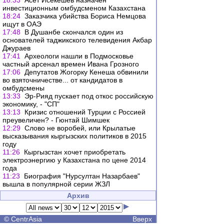
18:33
Асет Исекешев назначен
инвестиционным омбудсменом Казахстана
18:24
Заказчика убийства Бориса Немцова
ищут в ОАЭ
17:48
В Душанбе скончался один из
основателей таджикского телевидения Акбар
Джураев
17:41
Археологи нашли в Подмосковье
частный арсенал времен Ивана Грозного
17:06
Депутатов Жогорку Кенеша обвинили
во взяточничестве... от кандидатов в
омбудсмены
13:33
Эр-Рияд пускает под откос российскую
экономику, - "СП"
13:13
Кризис отношений Турции с Россией
преувеличен? - Гюнтай Шимшек
12:29
Слово не воробей, или Крылатые
высказывания кыргызских политиков в 2015
году
11:26
Кыргызстан хочет приобретать
электроэнергию у Казахстана по цене 2014
года
11:23
Биография "Нурсултан Назарбаев"
вышла в популярной серии ЖЗЛ
Архив
©
CentrAsia
Вверх