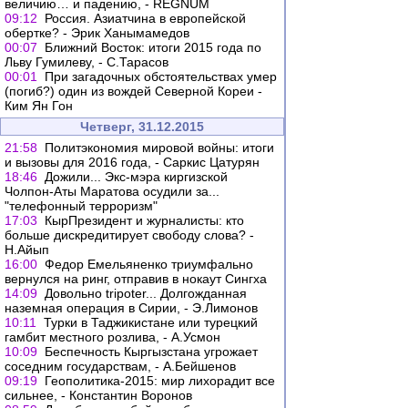
величию… и падению, - REGNUM
09:12
Россия. Азиатчина в европейской
обертке? - Эрик Ханымамедов
00:07
Ближний Восток: итоги 2015 года по
Льву Гумилеву, - С.Тарасов
00:01
При загадочных обстоятельствах умер
(погиб?) один из вождей Северной Кореи -
Ким Ян Гон
Четверг, 31.12.2015
21:58
Политэкономия мировой войны: итоги
и вызовы для 2016 года, - Саркис Цатурян
18:46
Дожили... Экс-мэра киргизской
Чолпон-Аты Маратова осудили за...
"телефонный терроризм"
17:03
КырПрезидент и журналисты: кто
больше дискредитирует свободу слова? -
Н.Айып
16:00
Федор Емельяненко триумфально
вернулся на ринг, отправив в нокаут Сингха
14:09
Довольно tripoter... Долгожданная
наземная операция в Сирии, - Э.Лимонов
10:11
Турки в Таджикистане или турецкий
гамбит местного розлива, - А.Усмон
10:09
Беспечность Кыргызстана угрожает
соседним государствам, - А.Бейшенов
09:19
Геополитика-2015: мир лихорадит все
сильнее, - Константин Воронов