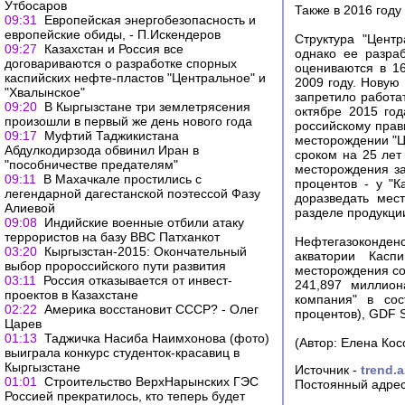
Утбосаров
Также в 2016 году
09:31
Европейская энергобезопасность и
европейские обиды, - П.Искендеров
Структура "Цент
09:27
Казахстан и Россия все
однако ее разраб
договариваются о разработке спорных
оцениваются в 16
каспийских нефте-пластов "Центральное" и
2009 году. Новую
"Хвалынское"
запретило работа
09:20
В Кыргызстане три землетрясения
октябре 2015 год
произошли в первый же день нового года
российскому прав
09:17
Муфтий Таджикистана
месторождении "Це
Абдулкодирзода обвинил Иран в
сроком на 25 лет
"пособничестве предателям"
месторождения за
09:11
В Махачкале простились с
процентов - у "К
легендарной дагестанской поэтессой Фазу
доразведать мес
Алиевой
разделе продукци
09:08
Индийские военные отбили атаку
террористов на базу ВВС Патханкот
Нефтегазоконде
03:20
Кыргызстан-2015: Окончательный
акватории Касп
выбор пророссийского пути развития
месторождения со
03:11
Россия отказывается от инвест-
241,897 миллион
проектов в Казахстане
компания" в сос
02:22
Америка восстановит СССР? - Олег
процентов), GDF S
Царев
01:13
Таджичка Насиба Наимхонова (фото)
(Автор: Елена Кос
выиграла конкурс студенток-красавиц в
Кыргызстане
Источник -
trend.a
01:01
Строительство ВерхНарынских ГЭС
Постоянный адрес
Россией прекратилось, кто теперь будет