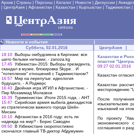
Архив
|
Страны
|
Персоны
|
Каталог
|
Новости
|
Дискуссии
|
Анекдо
|
ЦентрАзия
|
Афганистан
|
Казахстан
|
Кыргызстан
|
Таджикистан
|
Новости и события
|
Суббота, 02.01.2016
ЦентрАзия
|
18:10
Выборы омбудсмена в Киргизии: все
Казахстан и Рос
шито белыми нитками, - zanoza.kg
пластов "Центра
17:45
Узбекистан-2015: Выборы президента,
09:27 02.01.2016
скандал в музее, блокировка Skype... И
"потепление" отношений с Таджикистаном?
Казахстан огласи
16:57
Мир на перепутье: идеология
будущего, - А.Роджерс
Казахстан рассчи
16:43
Двойная игра ИГИЛ в Афганистане, -
месторождению "Ц
Пир Мохаммад Молазехи
16:39
Туркменистан: Итоги 2015 года, - АНТ
После получения
15:47
Сирийская армия выбила джихадистов
изыскательские 
из стратегически важного города Шейх-
изысканий на это
Мискин
10:10
Афганистан в 2016 году: есть ли
По проекту "Хва
надежда на мир? - Борис Саводян
экономического 
09:50
В Узбекистане скоропостижно
соглашения о раз
скончался главный ТВ-диктор Абдумумин