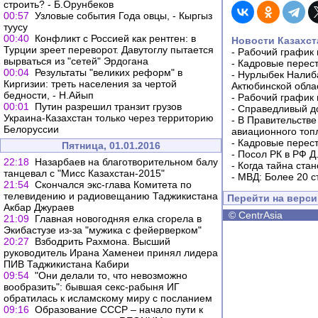
строить? - Б.Орунбеков
00:57
Узловые события Года овцы, - Кыргыз
туусу
00:40
Конфликт с Россией как рентген: в
Новости Казахст
Турции зреет переворот. Давутоглу пытается
-
Рабочий график 
вырваться из "сетей" Эрдогана
-
Кадровые перес
00:04
Результаты "великих реформ" в
-
Нурлыбек Налиб
Киргизии: треть населения за чертой
Актюбинской обла
бедности, - Н.Айып
-
Рабочий график 
00:01
Путин разрешил транзит грузов
-
Справедливый до
Украина-Казахстан только через территорию
-
В Правительстве
Белоруссии
авиационного топ
-
Кадровые перес
Пятница, 01.01.2016
-
Посол РК в РФ Д
22:18
Назарбаев на благотворительном балу
-
Когда тайна ста
танцевал с "Мисс Казахстан-2015"
-
МВД: Более 20 с
21:54
Скончался экс-глава Комитета по
телевидению и радиовещанию Таджикистана
Перейти на верс
Акбар Джураев
©
CentrAsia
21:09
Главная новогодняя елка сгорела в
Экибастузе из-за "мужика с фейерверком"
20:27
Взбодрить Рахмона. Высший
руководитель Ирана Хаменеи принял лидера
ПИВ Таджикистана Кабири
09:54
"Они делали то, что невозможно
вообразить": бывшая секс-рабыня ИГ
обратилась к исламскому миру с посланием
09:16
Образование СССР – начало пути к