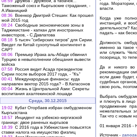
08:59
Дружба - дружбой, а табачок...
года. Моратории, 
Таможеный союз и Кыргызские страдания, -
власти.
А.Иваницкий
08:36
Военкор Дмитрий Стешин: Как прошел
Когда уже полно
мой 2015 год
инстанций, и воо
08:24
Свободные экономические зоны в
деятельности? Ка
Таджикистане - капкан для иностранных
падать – как беско
инвесторов, - С.Давлатова
08:18
5 тысяч "сибирских тигров" для Сирии.
Должность омбуд
Введет ли Китай сухопутный контингент в
именно за такое 
CАР?
или служить Чел
08:06
Премьер Ирака аль-Абади обвинил
позорища, то тепе
Турцию в невыполнении обещания вывести
войска
Да и никого во 
07:58
Россия видит Асада президентом
рекомендации омб
Сирии после выборов 2017 года, - "Къ"
если даже будет,
00:41
Международные финансы: куда
судебных органов
направлен вектор 2015 года? - В.Катасонов
свою роль, поэтом
00:04
Жизнь в Центральной Азии: Секреты
воспитания ахалтекинской лошади
Выбрать омбудсме
Среда, 30.12.2015
и плюнуть в лицо
продвижение пра
19:02
Кубат Оторбаев избран омбудсменом
нежелательных эл
Кыргызстана
Так что с новым н
18:57
Инцидент на узбекско-киргизской
границе: двое раненых кыргызов
01 января 2016 -
18:39
С 2016 года в Узбекистане повысятся
ставки налога на имущество физлиц
Источник -
zanoza