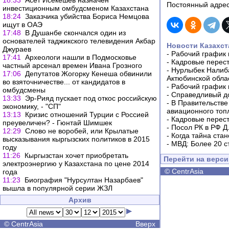
18:33
Асет Исекешев назначен
Постоянный адрес
инвестиционным омбудсменом Казахстана
18:24
Заказчика убийства Бориса Немцова
ищут в ОАЭ
17:48
В Душанбе скончался один из
основателей таджикского телевидения Акбар
Новости Казахст
Джураев
-
Рабочий график 
17:41
Археологи нашли в Подмосковье
-
Кадровые перес
частный арсенал времен Ивана Грозного
-
Нурлыбек Налиб
17:06
Депутатов Жогорку Кенеша обвинили
Актюбинской обла
во взяточничестве... от кандидатов в
-
Рабочий график 
омбудсмены
-
Справедливый до
13:33
Эр-Рияд пускает под откос российскую
-
В Правительстве
экономику, - "СП"
авиационного топ
13:13
Кризис отношений Турции с Россией
-
Кадровые перес
преувеличен? - Гюнтай Шимшек
-
Посол РК в РФ Д
12:29
Слово не воробей, или Крылатые
-
Когда тайна ста
высказывания кыргызских политиков в 2015
-
МВД: Более 20 с
году
11:26
Кыргызстан хочет приобретать
Перейти на верс
электроэнергию у Казахстана по цене 2014
©
CentrAsia
года
11:23
Биография "Нурсултан Назарбаев"
вышла в популярной серии ЖЗЛ
Архив
©
CentrAsia
Вверх