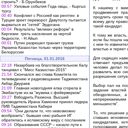
строить? - Б.Орунбеков
00:57
Узловые события Года овцы, - Кыргыз
К нашему с вами
туусу
продвижения пра
00:40
Конфликт с Россией как рентген: в
продлить сроки п
Турции зреет переворот. Давутоглу пытается
всему делу правоз
вырваться из "сетей" Эрдогана
такой кандидат.
00:04
Результаты "великих реформ" в
Киргизии: треть населения за чертой
К тому же власть
бедности, - Н.Айып
если бы пошла на 
00:01
Путин разрешил транзит грузов
с кем-то извинит
Украина-Казахстан только через территорию
властью и теряет 
Белоруссии
Для сидящих наве
Пятница, 01.01.2016
отвечает предъя
22:18
Назарбаев на благотворительном балу
человек делал то
танцевал с "Мисс Казахстан-2015"
развалить всю си
21:54
Скончался экс-глава Комитета по
разрешение ситуа
телевидению и радиовещанию Таджикистана
Акбар Джураев
Выбор пал на пос
21:09
Главная новогодняя елка сгорела в
задание властей
Экибастузе из-за "мужика с фейерверком"
обездоленных, а
20:27
Взбодрить Рахмона. Высший
непререкаемыми п
руководитель Ирана Хаменеи принял лидера
меньшинств".
ПИВ Таджикистана Кабири
09:54
"Они делали то, что невозможно
То, что решение 
вообразить": бывшая секс-рабыня ИГ
ставших мгновен
обратилась к исламскому миру с посланием
кандидатами, ко
09:16
Образование СССР – начало пути к
голосовании депу