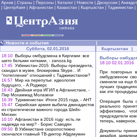
Архив
|
Страны
|
Персоны
|
Каталог
|
Новости
|
Дискуссии
|
Анекдо
|
ЦентрАзия
|
Афганистан
|
Казахстан
|
Кыргызстан
|
Таджикистан
|
Новости и события
|
Суббота, 02.01.2016
Кыргызстан
|
18:10
Выборы омбудсмена в Киргизии: все
Выборы омбудсме
шито белыми нитками, - zanoza.kg
18:10 02.01.2016
17:45
Узбекистан-2015: Выборы президента,
скандал в музее, блокировка Skype... И
При повторных в
"потепление" отношений с Таджикистаном?
омбудсменом сво
16:57
Мир на перепутье: идеология
сменили на еще б
будущего, - А.Роджерс
лучших традициях
16:43
Двойная игра ИГИЛ в Афганистане, -
как эти процедур
Пир Мохаммад Молазехи
16:39
Туркменистан: Итоги 2015 года, - АНТ
Операция была о
15:47
Сирийская армия выбила джихадистов
реального приня
из стратегически важного города Шейх-
эффективно, что
Мискин
председатели ком
10:10
Афганистан в 2016 году: есть ли
теперь, наверное,
надежда на мир? - Борис Саводян
09:50
В Узбекистане скоропостижно
Документы приним
скончался главный ТВ-диктор Абдумумин
декабря, заявлени