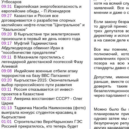
Утбосаров
хотя на всякий сл
09:31
Европейская энергобезопасность и
заявлений. Все 
европейские обиды, - П.Искендеров
мнении и даже о 
09:27
Казахстан и Россия все
договариваются о разработке спорных
Если закону безра
каспийских нефте-пластов "Центральное" и
то другой принес
"Хвалынское"
трех депутатов 
09:20
В Кыргызстане три землетрясения
директиву и испол
произошли в первый же день нового года
а на самом деле к
09:17
Муфтий Таджикистана
Абдулкодирзода обвинил Иран в
Все мы помним, 
"пособничестве предателям"
полномочий, кот
09:11
В Махачкале простились с
заявлениях прост
легендарной дагестанской поэтессой Фазу
позора на всю ж
Алиевой
стандарты давно 
09:08
Индийские военные отбили атаку
террористов на базу ВВС Патханкот
Допустим, именн
03:20
Кыргызстан-2015: Окончательный
раньше, вместе с
выбор пророссийского пути развития
доверять таки
03:11
Россия отказывается от инвест-
безапелляционнос
проектов в Казахстане
через парламент 
02:22
Америка восстановит СССР? - Олег
Царев
01:13
Таджичка Насиба Наимхонова (фото)
Можно было бы п
выиграла конкурс студенток-красавиц в
планировали при
Кыргызстане
однако затем мы 
01:01
Строительство ВерхНарынских ГЭС
безупречную репу
Россией прекратилось, кто теперь будет
других кандидатов