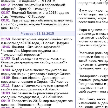
величию… и падению, - REGNUM
перед тем, как вбр
09:12
Россия. Азиатчина в европейской
обертке? - Эрик Ханымамедов
И у участников по
00:07
Ближний Восток: итоги 2015 года по
ни от игры, ни о
Льву Гумилеву, - С.Тарасов
состояния, когда
00:01
При загадочных обстоятельствах умер
состояния мы сами
(погиб?) один из вождей Северной Кореи -
Ким Ян Гон
Фарс с датами и 
Четверг, 31.12.2015
а также для неко
пытаются разобра
21:58
Политэкономия мировой войны: итоги
кто-то их выигра
и вызовы для 2016 года, - Саркис Цатурян
гранты и кредиты.
18:46
Дожили... Экс-мэра киргизской
Чолпон-Аты Маратова осудили за...
Реальная роль па
"телефонный терроризм"
оставили без при
17:03
КырПрезидент и журналисты: кто
такой хаос, что 
больше дискредитирует свободу слова? -
привести к должн
Н.Айып
Кенешем, чем тер
16:00
Федор Емельяненко триумфально
вернулся на ринг, отправив в нокаут Сингха
Повторилась ситу
14:09
Довольно tripoter... Долгожданная
готовил результ
наземная операция в Сирии, - Э.Лимонов
"националисты и 
10:11
Турки в Таджикистане или турецкий
парламент, так ч
гамбит местного розлива, - А.Усмон
свой разум – они 
10:09
Беспечность Кыргызстана угрожает
соседним государствам, - А.Бейшенов
Это было также 
09:19
Геополитика-2015: мир лихорадит все
изменений в дей
сильнее, - Константин Воронов
решения, которые 