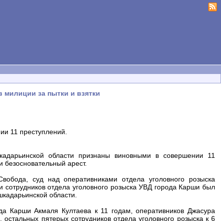
 милиции за пытки и взятки
ии 11 преступлений.
кадарьинской области признаны виновными в совершении 11
и безосновательный арест.
вобода, суд над оперативниками отдела уголовного розыска
и сотрудников отдела уголовного розыска УВД города Карши был
шкадарьинской области.
да Карши Акмаля Култаева к 11 годам, оперативников Джасура
 остальных пятерых сотрудников отдела уголовного розыска к 6