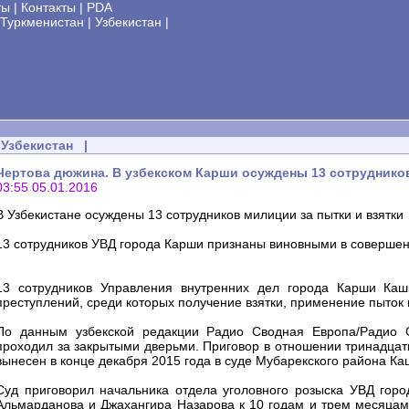
ты
|
Контакты
|
PDA
Туркменистан
|
Узбекистан
|
Узбекистан
|
Чертова дюжина. В узбекском Карши осуждены 13 сотрудников
03:55 05.01.2016
В Узбекистане осуждены 13 сотрудников милиции за пытки и взятки
13 сотрудников УВД города Карши признаны виновными в совершен
13 сотрудников Управления внутренних дел города Карши Каш
преступлений, среди которых получение взятки, применение пыток 
По данным узбекской редакции Радио Сводная Европа/Радио С
проходил за закрытыми дверьми. Приговор в отношении тринадцат
вынесен в конце декабря 2015 года в суде Мубарекского района Ка
Суд приговорил начальника отдела уголовного розыска УВД горо
Альмарданова и Джахангира Назарова к 10 годам и трем месяцам,