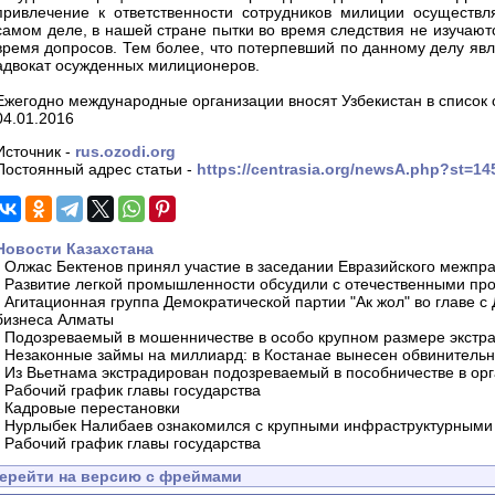
привлечение к ответственности сотрудников милиции осуществ
самом деле, в нашей стране пытки во время следствия не изучают
время допросов. Тем более, что потерпевший по данному делу яв
адвокат осужденных милиционеров.
Ежегодно международные организации вносят Узбекистан в список с
04.01.2016
Источник -
rus.ozodi.org
Постоянный адрес статьи -
https://centrasia.org/newsA.php?st=1
Новости Казахстана
-
Олжас Бектенов принял участие в заседании Евразийского межпра
-
Развитие легкой промышленности обсудили с отечественными пр
-
Агитационная группа Демократической партии "Ак жол" во главе с
бизнеса Алматы
-
Подозреваемый в мошенничестве в особо крупном размере экстра
-
Незаконные займы на миллиард: в Костанае вынесен обвинитель
-
Из Вьетнама экстрадирован подозреваемый в пособничестве в орг
-
Рабочий график главы государства
-
Кадровые перестановки
-
Нурлыбек Налибаев ознакомился с крупными инфраструктурными 
-
Рабочий график главы государства
ерейти на версию с фреймами