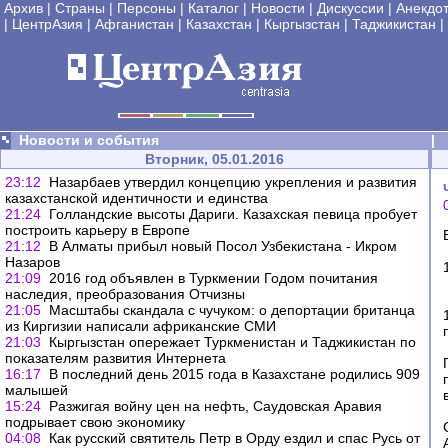
Архив
|
Страны
|
Персоны
|
Каталог
|
Новости
|
Дискуссии
|
Анекдо
|
ЦентрАзия
|
Афганистан
|
Казахстан
|
Кыргызстан
|
Таджикистан
|
Новости и события
|
Вторник, 05.01.2016
23:12
Назарбаев утвердил концепцию укрепления и развития
казахстанской идентичности и единства
21:24
Голландские высоты Дариги. Казахская певица пробует
построить карьеру в Европе
21:12
В Алматы прибыл новый Посол Узбекистана - Икром
Назаров
21:09
2016 год объявлен в Туркмении Годом почитания
наследия, преобразования Отчизны
21:05
Масштабы скандала с чучуком: о депортации британца
из Киргизии написали африканские СМИ
21:03
Кыргызстан опережает Туркменистан и Таджикистан по
показателям развития Интернета
16:17
В последний день 2015 года в Казахстане родились 909
малышей
15:24
Разжигая войну цен на нефть, Саудовская Аравия
подрывает свою экономику
04:08
Как русский святитель Петр в Орду ездил и спас Русь от