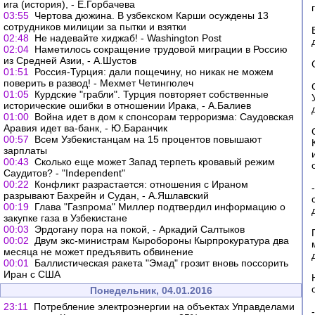
ига (история), - Е.Горбачева
03:55
Чертова дюжина. В узбекском Карши осуждены 13
сотрудников милиции за пытки и взятки
02:48
Не надевайте хиджаб! - Washington Post
02:04
Наметилось сокращение трудовой миграции в Россию
из Средней Азии, - А.Шустов
01:51
Россия-Турция: дали пощечину, но никак не можем
поверить в развод! - Мехмет Четингюлеч
01:05
Курдские "грабли". Турция повторяет собственные
исторические ошибки в отношении Ирака, - А.Балиев
01:00
Война идет в дом к спонсорам терроризма: Саудовская
Аравия идет ва-банк, - Ю.Баранчик
00:57
Всем Узбекистанцам на 15 процентов повышают
зарплаты
00:43
Сколько еще может Запад терпеть кровавый режим
Саудитов? - "Independent"
00:22
Конфликт разрастается: отношения с Ираном
разрывают Бахрейн и Судан, - А.Яшлавский
00:19
Глава "Газпрома" Миллер подтвердил информацию о
закупке газа в Узбекистане
00:03
Эрдогану пора на покой, - Аркадий Салтыков
00:02
Двум экс-министрам Кыробороны Кырпрокуратура два
месяца не может предъявить обвинение
00:01
Баллистическая ракета "Эмад" грозит вновь поссорить
Иран с США
Понедельник, 04.01.2016
23:11
Потребление электроэнергии на объектах Управделами