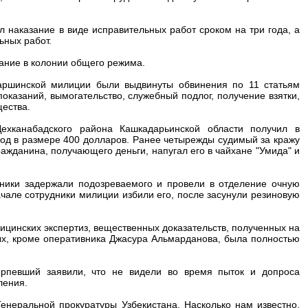
 наказание в виде исправительных работ сроком на три года, а
ьных работ.
зание в колонии общего режима.
Каршинской милиции были выдвинуты обвинения по 11 статьям
показаний, вымогательство, служебный подлог, получение взятки,
щества.
ехканабадского района Кашкадарьинской области получил в
од в размере 400 долларов. Ранее четырежды судимый за кражу
ражданина, получающего деньги, напугал его в чайхане "Умида" и
вники задержали подозреваемого и провели в отделение очную
ачале сотрудники милиции избили его, после засунули резиновую
ицинских экспертиз, вещественных доказательств, полученных на
ых, кроме оперативника Джасура Альмарданова, была полностью
ерпевший заявили, что не видели во время пыток и допроса
ления.
неральной прокуратуры Узбекистана. Насколько нам известно,