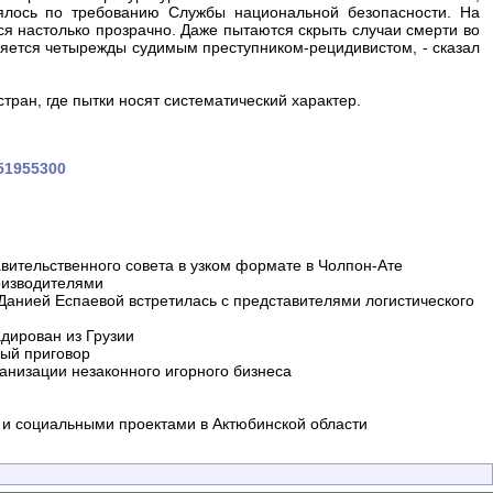
лялось по требованию Службы национальной безопасности. На
ся настолько прозрачно. Даже пытаются скрыть случаи смерти во
ляется четырежды судимым преступником-рецидивистом, - сказал
тран, где пытки носят систематический характер.
451955300
вительственного совета в узком формате в Чолпон-Ате
оизводителями
 Данией Еспаевой встретилась с представителями логистического
дирован из Грузии
ный приговор
анизации незаконного игорного бизнеса
и социальными проектами в Актюбинской области