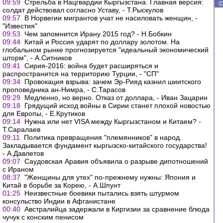
09:59
Стрельба в Нацгвардии Кыргызстана. Главная версия:
солдат действовал согласно Уставу, - Т.Рыскулов
09:57
В Норвегии мигрантов учат не насиловать женщин, -
"Известия"
09:53
Чем запомнится Ирану 2015 год? - Н.Бобкин
09:44
Китай и Россия ударят по доллару золотом. На
глобальном рынке прогнозируется "идеальный экономический
шторм", - А.Ситников
09:41
Сирия-2016: война будет расширяться и
распространится на территорию Турции, - "СП"
09:34
Провокация взрыва: зачем Эр-Рияд казнил шиитского
проповедника ан-Нимра, - С.Тарасов
09:29
Медленно, но верно. Отказ от доллара, - Иван Зацарин
09:18
Грядущий исход войны в Сирии станет плохой новостью
для Европы, - Е.Крутиков
09:14
Нужна или нет VISA между Кыргызстаном и Китаем? -
Т.Саралаев
09:11
Политика превращения "племянников" в народ.
Закладывается фундамент кыргызско-китайского государства!
- А.Давлетов
09:07
Саудовская Аравия объявила о разрыве дипотношений
с Ираном
08:37
"Женщины для утех" по-прежнему нужны: Япония и
Китай в борьбе за Корею, - А.Шпунт
01:25
Неизвестные боевики пытались взять штурмом
консульство Индии в Афганистане
00:40
Австралийца задержали в Киргизии за сравнение блюда
чучук с конским пенисом