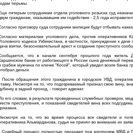
годам тюрьмы.
Еще пятерым сотрудникам отдела уголовного розыска суд назначил
двум гражданам, оказывавшим им содействие - 2,5 года исправител
Согласно приговору суда сотрудники милиции будут отбывать нака
Согласно материалам уголовного дела, против оперативников 
Уголовного кодекса Узбекистана, в частности, принуждение к даче 
дача взятки, безосновательный арест и создание преступного сооб
Сообщается, что в начале сентября прошлого года житель Д
Каршинском банке от работающего в России сына денежный перев
и грабеж мужчина по кличке "Косой", который увидел возле банка г
отобрал деньги.
- После обращения этого гражданина в городское УВД, операти
ставку. Несмотря на то, что подозреваемый признал свою вину, вн
дубинку в задний проход, - говорит адвокат.
По его словам, в результате проведенных служебных проверок, мед
месте преступления, и показаний свидетелей вина всех подсудим
доказана.
Несмотря на то, что во время процесса все свидетели и пот
оперативника Альмарданова, судья не принял во внимание их заяв
- Судебный процесс полностью проходил под контролем МВД и Ге