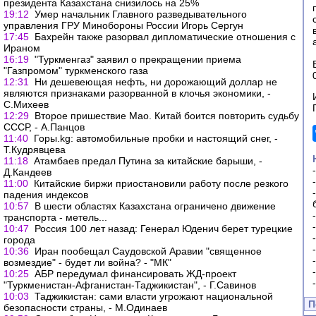
президента Казахстана снизилось на 25%
19:12
Умер начальник Главного разведывательного
управления ГРУ Минобороны России Игорь Сергун
17:45
Бахрейн также разорвал дипломатические отношения с
Ираном
16:19
"Туркменгаз" заявил о прекращении приема
"Газпромом" туркменского газа
12:31
Ни дешевеющая нефть, ни дорожающий доллар не
являются признаками разорванной в клочья экономики, -
С.Михеев
12:29
Второе пришествие Мао. Китай боится повторить судьбу
СССР, - А.Панцов
11:40
Горы.kg: автомобильные пробки и настоящий снег, -
Т.Кудрявцева
11:18
Атамбаев предал Путина за китайские барыши, -
Д.Кандеев
11:00
Китайские биржи приостановили работу после резкого
падения индексов
10:57
В шести областях Казахстана ограничено движение
транспорта - метель...
10:47
Россия 100 лет назад: Генерал Юденич берет турецкие
города
10:36
Иран пообещал Саудовской Аравии "священное
возмездие" - будет ли война? - "МК"
10:25
АБР передумал финансировать ЖД-проект
"Туркменистан-Афганистан-Таджикистан", - Г.Савинов
10:03
Таджикистан: сами власти угрожают национальной
П
безопасности страны, - М.Одинаев