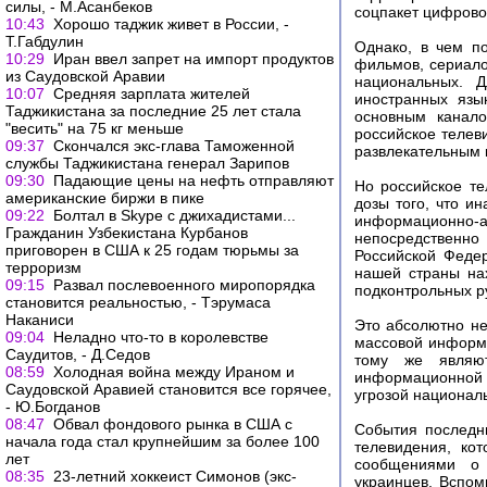
силы, - М.Асанбеков
соцпакет цифровог
10:43
Хорошо таджик живет в России, -
Т.Габдулин
Однако, в чем по
10:29
Иран ввел запрет на импорт продуктов
фильмов, сериало
из Саудовской Аравии
национальных. 
10:07
Средняя зарплата жителей
иностранных язы
Таджикистана за последние 25 лет стала
основным канало
"весить" на 75 кг меньше
российское телев
09:37
Скончался экс-глава Таможенной
развлекательным 
службы Таджикистана генерал Зарипов
09:30
Падающие цены на нефть отправляют
Но российское т
американские биржи в пике
дозы того, что и
09:22
Болтал в Skype с джихадистами...
информационно-а
Гражданин Узбекистана Курбанов
непосредственно
приговорен в США к 25 годам тюрьмы за
Российской Феде
терроризм
нашей страны на
09:15
Развал послевоенного миропорядка
подконтрольных р
становится реальностью, - Тэрумаса
Наканиси
Это абсолютно не
09:04
Неладно что-то в королевстве
массовой информ
Саудитов, - Д.Седов
тому же являют
08:59
Холодная война между Ираном и
информационной 
Саудовской Аравией становится все горячее,
угрозой национал
- Ю.Богданов
08:47
Обвал фондового рынка в США с
События последни
начала года стал крупнейшим за более 100
телевидения, ко
лет
сообщениями о 
08:35
23-летний хоккеист Симонов (экс-
украинцев. Вспом