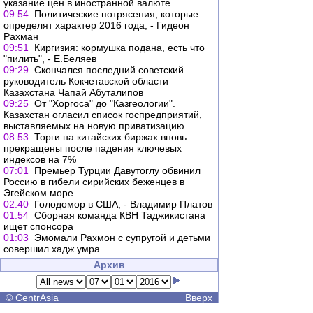
указание цен в иностранной валюте
09:54
Политические потрясения, которые
определят характер 2016 года, - Гидеон
Рахман
09:51
Киргизия: кормушка подана, есть что
"пилить", - Е.Беляев
09:29
Скончался последний советский
руководитель Кокчетавской области
Казахстана Чапай Абуталипов
09:25
От "Хоргоса" до "Казгеологии".
Казахстан огласил список госпредприятий,
выставляемых на новую приватизацию
08:53
Торги на китайских биржах вновь
прекращены после падения ключевых
индексов на 7%
07:01
Премьер Турции Давутоглу обвинил
Россию в гибели сирийских беженцев в
Эгейском море
02:40
Голодомор в США, - Владимир Платов
01:54
Сборная команда КВН Таджикистана
ищет спонсора
01:03
Эмомали Рахмон с супругой и детьми
совершил хадж умра
Архив
©
CentrAsia
Вверх