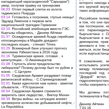
нападающий карагандинской "Сарыарки")
которого никогда
умер, получив травму на тренировке
его хрупкой внут
06:03
Отлит первый слиток из золота
таких информацио
таджикского Покруда
03:14
Готовьтесь к погромам, глупые немцы!
Российское телев
Эдуард Лимонов о первом акте
в том, что они п
национальной трагедии Германии
как поспешное, н
02:10
Российский зомбоящик вместо ГЭС.
его параноидаль
Кыргызы обиделись, - Данияр Айтман
Кыргызстана с С
01:37
Осажденные армией Асада сирийские
Кыргызстане в зн
оппозиционеры в Мадайе доедают
демократии, прав
последних кошек, - стенает Times
виновато в том, 
01:29
Всемирный банк улучшил прогноз
взяться, если биш
экономики Узбекистана в 2016 году
если кыргызстанцы
01:16
Туркменская армия, готовая... к
капитуляции, - О.Аманмыратов
К сожалению, мо
01:08
Глупость и/или предательство
испытывать усил
либералов? Почему доллар бьет по рублю и
между телевизор
юаню, - С.Цатурян
последний год: 
01:05
Саудовская Аравия раздувает пожар
"Дордой" встал
религиозной войны, - С.Стремидловский
гидроэлектростанц
01:01
Какая идеология нам нужна - заметки
чтобы накормить 
обывателя, - Р.Устраханов
00:54
Саудовская Аравия стремится
Мы должны потр
закрепить свое лидерство, - Виктор Михин
телеканалов в Кы
00:39
Ветры войны: на ситуацию влияет
чрезмерное количество добываемой нефти, -
Данияр Айтман
La Repubblica
7.01.16