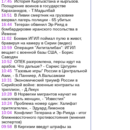
17:45
История Кыргызстана и кыргызов.
Поощрение воинов в государстве
Караханидов, - Т.Мадылбай
16:51
В Ливии смертник на грузовике
взорвал лагерь полиции - 65 убитых
16:44
Тегеран обвинил Эр-Рияд в
бомбардировке иранского посольства в
Йемене
11:02
Боевик ИГИЛ поймал пулю в живот,
бравируя на камеру в Сирии (видео)
10:59
Операция "Антиталибан": ИГИЛ
вещает с военной базы США, - Борис
Саводян
10:52
ОПЕК разгромлена, персы идут на
арабов. Что дальше? - Саркис Цатурян
10:45
"Газовые игры" России в Центральной
Азии, - Б.Панниер, А.Вальсамаки
10:31
Экономический триумф России в
Сирийской войне: военные контракты на
триллион, - Д.Лекух
10:28
В Норвегии мигрантов научат не
насиловать женщин, - "Известия"
10:24
Проблема номер один: Халифат
притягателен, - Эдуард Лимонов
10:04
Конфликт Тегерана и Эр-Рияда - итог
ближневосточного противостояния (мнения
экспертов)
09:58
В Киргизии введут штрафы за