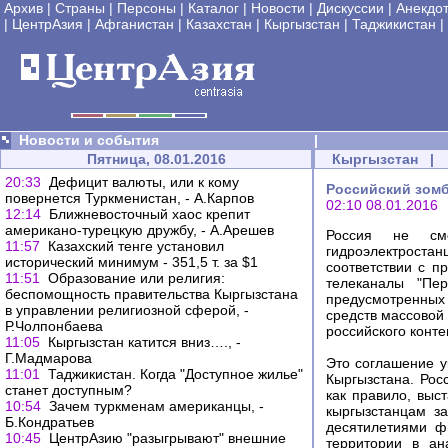
Архив
|
Страны
|
Персоны
|
Каталог
|
Новости
|
Дискуссии
|
Анекдо
|
ЦентрАзия
|
Афганистан
|
Казахстан
|
Кыргызстан
|
Таджикистан
|
Новости и события
|
Пятница, 08.01.2016
Кыргызстан
|
20:33
Дефицит валюты, или к кому
Российский зомб
повернется Туркменистан, - А.Карпов
02:10 08.01.2016
12:14
Ближневосточный хаос крепит
американо-турецкую дружбу, - А.Арешев
Россия не смо
11:57
Казахский тенге установил
гидроэлектроста
исторический минимум - 351,5 т. за $1
соответствии с п
11:51
Образование или религия:
телеканалы "Пе
беспомощность правительства Кыргызстана
предусмотренных
в управлении религиозной сферой, -
средств массовой
Р.Чолпонбаева
российского конте
11:05
Кыргызстан катится вниз…., -
Г.Мадмарова
Это соглашение у
11:01
Таджикистан. Когда "Доступное жилье"
Кыргызстана. Рос
станет доступным?
как правило, выс
10:54
Зачем туркменам американцы, -
кыргызстанцам за
Б.Кондратьев
десятилетиями ф
10:45
ЦентрАзию "разыгрывают" внешние
территории в ан