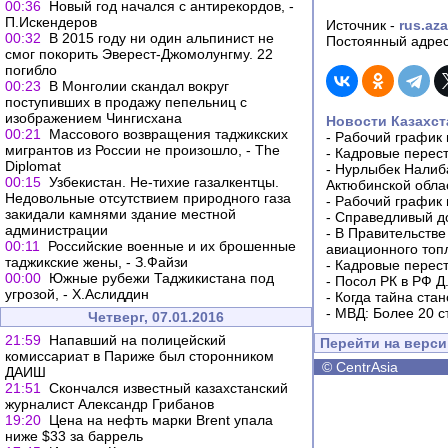
00:36
Новый год начался с антирекордов, -
П.Искендеров
Источник -
rus.aza
00:32
В 2015 году ни один альпинист не
Постоянный адрес
смог покорить Эверест-Джомолунгму. 22
погибло
00:23
В Монголии скандал вокруг
поступивших в продажу пепельниц с
изображением Чингисхана
Новости Казахст
00:21
Массового возвращения таджикских
-
Рабочий график 
мигрантов из России не произошло, - The
-
Кадровые перес
Diplomat
-
Нурлыбек Налиб
00:15
Узбекистан. Не-тихие газалкентцы.
Актюбинской обла
Недовольные отсутствием природного газа
-
Рабочий график 
закидали камнями здание местной
-
Справедливый до
администрации
-
В Правительстве
00:11
Российские военные и их брошенные
авиационного топ
таджикские жены, - З.Файзи
-
Кадровые перес
00:00
Южные рубежи Таджикистана под
-
Посол РК в РФ Д
угрозой, - Х.Аслиддин
-
Когда тайна ста
-
МВД: Более 20 с
Четверг, 07.01.2016
21:59
Напавший на полицейский
Перейти на верс
комиссариат в Париже был сторонником
©
CentrAsia
ДАИШ
21:51
Скончался известный казахстанский
журналист Александр Грибанов
19:20
Цена на нефть марки Brent упала
ниже $33 за баррель