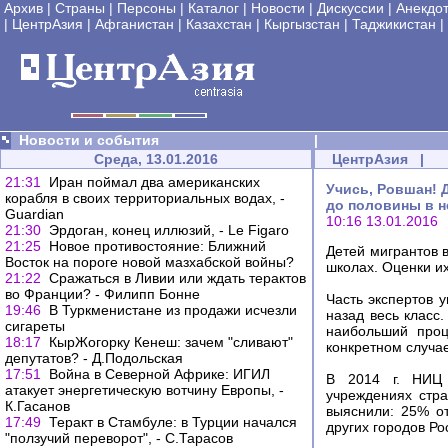
Архив
|
Страны
|
Персоны
|
Каталог
|
Новости
|
Дискуссии
|
Анекдо
|
ЦентрАзия
|
Афганистан
|
Казахстан
|
Кыргызстан
|
Таджикистан
|
Новости и события
|
Среда, 13.01.2016
ЦентрАзия
|
21:31
Иран поймал два американских
Учись, Ровшан! 
корабля в своих территориальных водах, -
до половины в 
Guardian
10:16 13.01.2016
21:30
Эрдоган, конец иллюзий, - Le Figaro
21:25
Новое противостояние: Ближний
Детей мигрантов 
Восток на пороге новой мазхабской войны?
школах. Оценки и
21:22
Сражаться в Ливии или ждать терактов
во Франции? - Филипп Бонне
Часть экспертов у
19:46
В Туркменистане из продажи исчезли
назад весь класс
сигареты
наибольший проц
18:17
КырЖогорку Кенеш: зачем "сливают"
конкретном случае
депутатов? - Д.Подольская
17:51
Война в Северной Африке: ИГИЛ
В 2014 г. НИЦ 
атакует энергетическую вотчину Европы, -
учреждениях стра
К.Гасанов
выяснили: 25% от
17:49
Теракт в Стамбуле: в Турции начался
других городов Ро
"ползучий переворот", - С.Тарасов