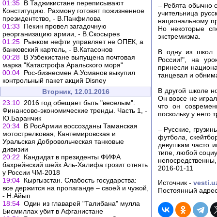
01:35
В Таджикистане переписывают
– Ребята обычно с
Конституцию. Рахмону готовят пожизненное
учительница русс
президентство, - В.Панфилова
национальному пр
01:33
Пекин провел загадочную
Но некоторые сп
реорганизацию армии, - В.Скосырев
экстремизма.
01:25
Рынком нефти управляет не ОПЕК, а
банковский картель, - В.Катасонов
В одну из школ 
00:28
В Узбекистане выпущена почтовая
России!", на ур
марка "Катастрофа Аральского моря"
принесли национа
00:04
Рос-бизнесмен А.Усманов выкупил
танцевал и обним
контрольный пакет акций Disney
В другой школе но
Вторник, 12.01.2016
Он вовсе не игра
23:10
2016 год обещает быть "веселым":
что он современ
Финансово-экономические тренды. Часть 1, -
поскольку у него т
Ю.Баранчик
20:34
В РосАрмии воссозданы Таманская
– Русские, грузин
мотострелковая, Кантемировская и
футбола, скейтбо
Уральская Добровольческая танковые
девушкам часто и
дивизии
типе, любой соци
20:22
Кандидат в президенты ФИФА
непосредственны, 
бахрейнский шейх Аль-Халифа грозит отнять
2016-01-11
у России ЧМ-2018
19:04
Кыргызстан. Слабость государства:
Источник -
vesti.u
все держится на пропаганде – своей и чужой,
Постоянный адрес
- Н.Айып
18:54
Один из главарей "Талибана" мулла
Бисмиллах убит в Афганистане