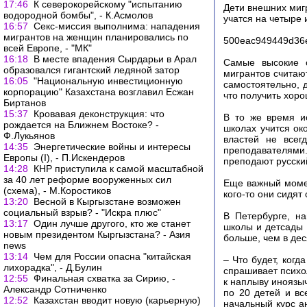
17:46
К северокорейскому "испытанию
Дети внешних мигр
водородной бомбы", - К.Асмолов
учатся на четыре 
16:57
Секс-миссия выполнима: нападения
мигрантов на женщин планировались по
500eac949449d36
всей Европе, - "МК"
16:18
В месте впадения Сырдарьи в Арал
Самые высокие о
образовался гигантский ледяной затор
мигрантов считаю
16:05
"Национальную инвестиционную
самостоятельно, д
корпорацию" Казахстана возглавил Есжан
что получить хор
Биртанов
15:37
Кровавая деконструкция: что
В то же время ис
рождается на Ближнем Востоке? -
школах учится око
Ф.Лукьянов
властей не всег
14:35
Энергетические войны и интересы
преподавателями.
Европы (I), - П.Искендеров
преподают русский
14:28
КНР приступила к самой масштабной
за 40 лет реформе вооруженных сил
Еще важный момен
(схема), - М.Коростиков
кого-то они сидят
13:20
Весной в Кыргызстане возможен
социальный взрыв? - "Искра плюс"
В Петербурге, на
13:17
Один лучше другого, кто же станет
школы и детсады 
новым президентом Кыргызстана? - Азия
больше, чем в де
news
13:14
Чем для России опасна "китайская
– Что будет, когд
лихорадка", - Д.Булин
спрашивает психо
12:55
Финальная схватка за Сирию, -
к наплыву иноязыч
Александр Сотниченко
по 20 детей и вс
12:52
Казахстан вводит новую (карьерную)
начальный курс ан