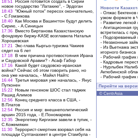
18:51
Россия готовится создать в Сирии
новое государство "Латакию", - Эрдоган
Новости Казахст
18:43
"Южный поток" пересох окончательно,
-
Олжас Бектенов 
- С.Гомзикова
узком формате в 
18:40
Как Москва и Вашингтон будут делить
-
Развитие легкой
Сирию, - А.Синицын
-
Агитационная гр
17:36
Вместо Биртанова Казахстанскую
встретилась с пр
фондовую биржу-KASE возглавила Наталья
-
Подозреваемый в
Хорошевская
-
Незаконные займ
17:21
Экс-глава Кыргыз-туризма Чакиев
-
Из Вьетнама экс
сядет на 6 лет
игорного бизнеса
17:18
В чем причина противостояния Ирана
-
Рабочий график 
и Саудовской Аравии? - Асаф Габор
-
Кадровые перес
17:16
Какой будет саудовско-иранская
-
Нурлыбек Налиб
война? Сейчас об этом говорить рано, но
Актюбинской обла
она уже началась, - Майкл Найтс
-
Рабочий график 
16:44
Третья мировая уже началась, - Янус
Путконен
Перейти на верс
15:22
Новым генсеком ШОС стал таджик
©
CentrAsia
Рашид Алимов
12:56
Конец среднего класса в США, -
В.Платов
12:54
Россия и мир: внешнеполитический
аршин 2015 года, - Е.Пономарева
12:35
Энергетику Киргизии завели в тупик, -
С.Кожемякин
11:30
Террорист-смертник взорвал себя на
площади Султанахмет в центре Стамбула -