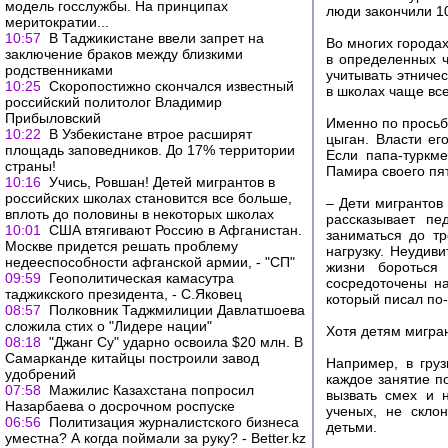
модель госслужбы. На принципах
люди закончили 10
меритократии...
10:57
В Таджикистане ввели запрет на
Во многих города
заключение браков между близкими
в определенных ч
родственниками
учитывать этничес
10:25
Скоропостижно скончался известный
в школах чаще все
российский политолог Владимир
Прибыловский
Именно по просьб
10:22
В Узбекистане втрое расширят
цыган. Власти ег
площадь заповедников. До 17% территории
Если папа-туркме
страны!
Памира своего пя
10:16
Учись, Ровшан! Детей мигрантов в
российских школах становится все больше,
– Дети мигрантов 
вплоть до половины в некоторых школах
рассказывает пе
10:01
США втягивают Россию в Афганистан.
заниматься до тр
Москве придется решать проблему
нагрузку. Неудив
недееспособности афганской армии, - "СП"
жизни бороться
09:59
Геополитическая камасутра
сосредоточены на
таджикского президента, - С.Яковец
который писал по-
08:57
Полковник Таджмилиции Давлатшоева
сложила стих о "Лидере нации"
Хотя детям мигран
08:18
"Джанг Су" ударно освоила $20 млн. В
Самарканде китайцы построили завод
Например, в груз
удобрений
каждое занятие п
07:58
Мажилис Казахстана попросил
вызвать смех и 
Назарбаева о досрочном роспуске
ученых, не скло
06:56
Политизация журналистского бизнеса
детьми.
уместна? А когда поймали за руку? - Better.kz