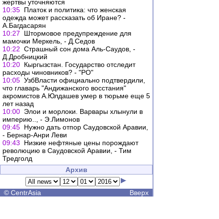
жертвы уточняются
10:35
Платок и политика: что женская
одежда может рассказать об Иране? -
А.Багдасарян
10:27
Штормовое предупреждение для
мамочки Меркель, - Д.Седов
10:22
Страшный сон дома Аль-Саудов, -
Д.Дробницкий
10:20
Кыргызстан. Государство отследит
расходы чиновников? - "РО"
10:05
УзбВласти официально подтвердили,
что главарь "Андижанского восстания"
акромистов А.Юлдашев умер в тюрьме еще 5
лет назад
10:00
Элои и морлоки. Варвары хлынули в
империю.., - Э.Лимонов
09:45
Нужно дать отпор Саудовской Аравии,
- Бернар-Анри Леви
09:43
Низкие нефтяные цены порождают
революцию в Саудовской Аравии, - Тим
Тредголд
Архив
©
CentrAsia
Вверх