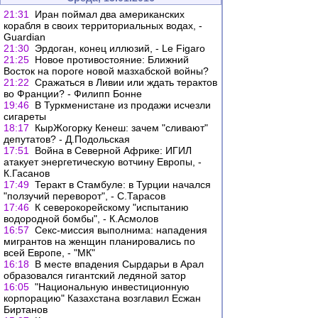
21:31
Иран поймал два американских
корабля в своих территориальных водах, -
Guardian
21:30
Эрдоган, конец иллюзий, - Le Figaro
21:25
Новое противостояние: Ближний
Восток на пороге новой мазхабской войны?
21:22
Сражаться в Ливии или ждать терактов
во Франции? - Филипп Бонне
19:46
В Туркменистане из продажи исчезли
сигареты
18:17
КырЖогорку Кенеш: зачем "сливают"
депутатов? - Д.Подольская
17:51
Война в Северной Африке: ИГИЛ
атакует энергетическую вотчину Европы, -
К.Гасанов
17:49
Теракт в Стамбуле: в Турции начался
"ползучий переворот", - С.Тарасов
17:46
К северокорейскому "испытанию
водородной бомбы", - К.Асмолов
16:57
Секс-миссия выполнима: нападения
мигрантов на женщин планировались по
всей Европе, - "МК"
16:18
В месте впадения Сырдарьи в Арал
образовался гигантский ледяной затор
16:05
"Национальную инвестиционную
корпорацию" Казахстана возглавил Есжан
Биртанов