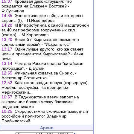
15:37
Кровавая деконструкция: что
рождается на Ближнем Востоке? -
Ф.Лукьянов
14:35
Энергетические войны и интересы
Европы (I), - П.Искендеров
14:28
КНР приступила к самой масштабной
за 40 лет реформе вооруженных сил
(схема), - М.Коростиков
13:20
Весной в Кыргызстане возможен
социальный взрыв? - "Искра плюс"
13:17
Один лучше другого, кто же станет
новым президентом Кыргызстана? - Азия
news
13:14
Чем для России опасна "китайская
лихорадка", - Д.Булин
12:55
Финальная схватка за Сирию, -
Александр Сотниченко
12:52
Казахстан вводит новую (карьерную)
модель госслужбы. На принципах
меритократии...
10:57
В Таджикистане ввели запрет на
заключение браков между близкими
родственниками
10:25
Скоропостижно скончался известный
российский политолог Владимир
Прибыловский
Архив