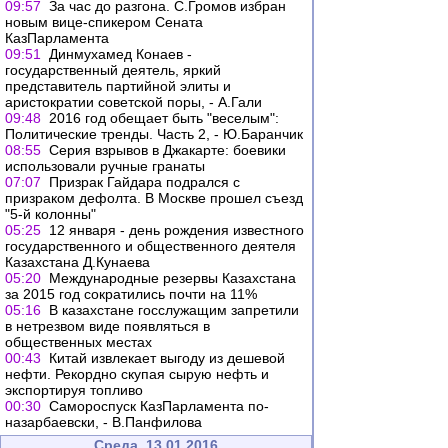
09:57
За час до разгона. С.Громов избран
новым вице-спикером Сената
КазПарламента
09:51
Динмухамед Конаев -
государственный деятель, яркий
представитель партийной элиты и
аристократии советской поры, - А.Гали
09:48
2016 год обещает быть "веселым":
Политические тренды. Часть 2, - Ю.Баранчик
08:55
Серия взрывов в Джакарте: боевики
использовали ручные гранаты
07:07
Призрак Гайдара подрался с
призраком дефолта. В Москве прошел съезд
"5-й колонны"
05:25
12 января - день рождения известного
государственного и общественного деятеля
Казахстана Д.Кунаева
05:20
Международные резервы Казахстана
за 2015 год сократились почти на 11%
05:16
В казахстане госслужащим запретили
в нетрезвом виде появляться в
общественных местах
00:43
Китай извлекает выгоду из дешевой
нефти. Рекордно скупая сырую нефть и
экспортируя топливо
00:30
Самороспуск КазПарламента по-
назарбаевски, - В.Панфилова
Среда, 13.01.2016