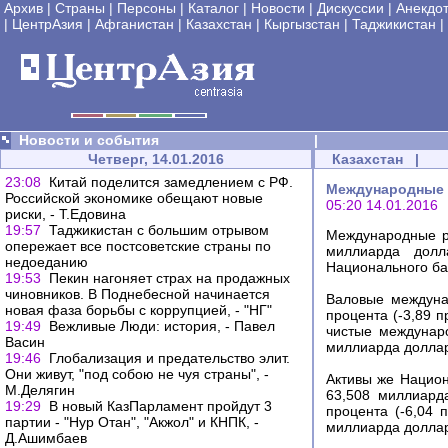
Архив
|
Страны
|
Персоны
|
Каталог
|
Новости
|
Дискуссии
|
Анекдо
|
ЦентрАзия
|
Афганистан
|
Казахстан
|
Кыргызстан
|
Таджикистан
|
Новости и события
|
Четверг, 14.01.2016
Казахстан
|
23:08
Китай поделится замедлением с РФ.
Международные р
Российской экономике обещают новые
05:20 14.01.2016
риски, - Т.Едовина
19:57
Таджикистан с большим отрывом
Международные ре
опережает все постсоветские страны по
миллиарда долл
недоеданию
Национального ба
19:53
Пекин нагоняет страх на продажных
чиновников. В Поднебесной начинается
Валовые междуна
новая фаза борьбы с коррупцией, - "НГ"
процента (-3,89 
19:49
Вежливые Люди: история, - Павел
чистые междунар
Васин
миллиарда долла
19:46
Глобализация и предательство элит.
Они живут, "под собою не чуя страны", -
Активы же Национ
М.Делягин
63,508 миллиард
19:29
В новый КазПарламент пройдут 3
процента (-6,04 
партии - "Нур Отан", "Акжол" и КНПК, -
миллиарда долларо
Д.Ашимбаев