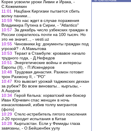
Корее усвоили уроки Ливии и Ирака, -
С.Кожемякин
11:01
Нацбанк Киргизии пытается сбить
волну паники...
10:59
Что нас ждет в случае поражения
Владимира Путина в Сирии, - "Atlantico"
10:57
За декабрь число узбекских граждан в
России сократилось почти на 100 тысяч. Но
это не значит..., - vesti.uz
10:55
Чиновники.kg: документы граждан под
угрозой? - А.Мамытова
10:53
Теракт в Стамбуле: кровавое начало
трудного года, - Д.Нефедов
10:51
Энергетические войны и интересы
Европы (II), - П.Искендеров
10:48
Трудовая династия. Рахмон готовит
трон Рахмону II, - "РО"
10:47
Кто вывозит урожай таджикских дехкан
за рубеж? Во всем виноваты... кыргызы, -
А.Ашуров
10:34
Герой Кельна: хорватский кик-боксер
Иван Юрчевич спас женщин в ночь
изнасилований, избив толпу мигрантов
(фото)
10:29
Стелс-истребитель пятого поколения
J-20 проходит испытания в Китае
10:28
Кыргызстан. Если у Фемиды глаза
завязаны, - О.Бейшенбек уулу