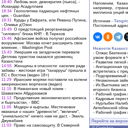
18:40
Любовь моя, демократия (пьеса), -
Напомним, Казах
Искандар Асадуллаев
например, стран
18:34
Геополитика падающих нефтяных
миллиона унций м
цен, - Guardian
18:31
Курды у Евфрата, или Реванш Путина,
Источник -
Tengri
- Оливье д’Озон
Постоянный адрес
15:49
О предстоящей реорганизации
"силового" блока КНР, - В.Терехов
15:46
Афганские войска получат российское
вооружение: Москва хочет расширить свое
влияние, - Washington Post
Новости Казахст
15:43
Умершим на загадочном перевале
-
Олжас Бектенов 
Дятлова туристом оказался уроженец
узком формате в 
Казахстана
-
Развитие легкой
14:55
Женщины в опасности: насилие ради
-
Агитационная гр
забавы - жестокая игра "тахарруш" пришла в
встретилась с пр
ЕС с Востока (видео 18+)
-
Подозреваемый в
11:29
Иранские моряки поставили на колени
-
Незаконные займ
американских морпехов (видео)
-
Из Вьетнама экс
11:15
В Намангане новый хоким -
игорного бизнеса
Шавкатжон Абдуразаков
-
Рабочий график 
11:12
Продолжение экономического кризиса
-
Кадровые перес
и Кыргызстан, - ВВС
-
Нурлыбек Налиб
11:05
Модерн и кыргызы. Местечковое
Актюбинской обла
кваканье о наших "древности", "величии",
-
Рабочий график 
"уникальности" ничего нам не даст, - Эмиль
Джумабаев
Перейти на верс
11:03
Право на самозащиту. В Северной
©
CentrAsia