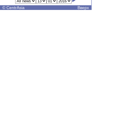
©
CentrAsia
Вверх