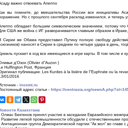
Асаду важно отвоевать Алеппо
Как вы помните, до вмешательства России все инициативы Аса
поражение. Но с прошлого сентября расклад изменился, и теперь у
Алеппо обладает большим символическим значением, потому что С
Для США же война с ИГ разворачивается главным образом в Ираке,
В Сирии же Обама предоставил Путину полную свободу действий
союзников) наносят в Сирии в среднем по четыре удара в день, тогд
Кремль пускает в ход все имеющиеся в игре карты. В том числе и к
Оливье д’Озон (Olivier d"Auzon )
Le Huffington Post, Франция
Оригинал публикации: Les Kurdes à la lisière de l"Euphrate ou la rev
13/01/2016
Источник -
inosmi.ru
Постоянный адрес статьи -
https://centrasia.org/newsA.php?st=1
Новости Казахстана
-
Олжас Бектенов принял участие в заседании Евразийского межпра
-
Развитие легкой промышленности обсудили с отечественными пр
-
Агитационная группа Демократической партии "Ак жол" во главе с