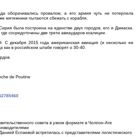
да оборачивались провалом, а его армия чуть не потерпела
же мятежники пытаются сбежать с корабля.
ирия была построена на единстве двух городов, его и Дамаска.
 где сосредоточены две трети авиаударов коалиции.
. С декабря 2015 года американская авиация (и несколько ее
а как в российском штабе говорят о 30-40.
урдов.
anche de Poutine
452785460
вительственного совета в узком формате в Чолпон-Ате
оизводителями
 Данией Еспаевой встретилась с представителями логистического