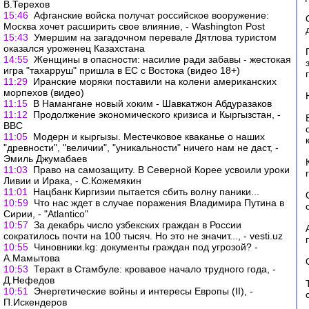
В.Терехов
15:46
Афганские войска получат российское вооружение:
Москва хочет расширить свое влияние, - Washington Post
15:43
Умершим на загадочном перевале Дятлова туристом
оказался уроженец Казахстана
14:55
Женщины в опасности: насилие ради забавы - жестокая
игра "тахарруш" пришла в ЕС с Востока (видео 18+)
11:29
Иранские моряки поставили на колени американских
морпехов (видео)
11:15
В Намангане новый хоким - Шавкатжон Абдуразаков
11:12
Продолжение экономического кризиса и Кыргызстан, -
ВВС
11:05
Модерн и кыргызы. Местечковое кваканье о наших
"древности", "величии", "уникальности" ничего нам не даст, -
Эмиль Джумабаев
11:03
Право на самозащиту. В Северной Корее усвоили уроки
Ливии и Ирака, - С.Кожемякин
11:01
Нацбанк Киргизии пытается сбить волну паники...
10:59
Что нас ждет в случае поражения Владимира Путина в
Сирии, - "Atlantico"
10:57
За декабрь число узбекских граждан в России
сократилось почти на 100 тысяч. Но это не значит..., - vesti.uz
10:55
Чиновники.kg: документы граждан под угрозой? -
А.Мамытова
10:53
Теракт в Стамбуле: кровавое начало трудного года, -
Д.Нефедов
10:51
Энергетические войны и интересы Европы (II), -
П.Искендеров