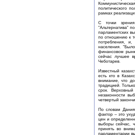
Коммунистическая
политического п
рамках реализаци
С точки зрения
"Альтернатива" п
парламентских вы
по отношению к т
потребления, и,
населения. "Был
финансовом рынк
сейчас лучшее в
Чеботарев.
Известный казахс
есть кто в Казах
внимание, что до
традицией. Тольк
срок. Верховный
незаконности выб
четвертый закончи
По словам Дания
фактор – это уху
цен и определенн
выборы сейчас, ч
принять во вним
парламентарии вы