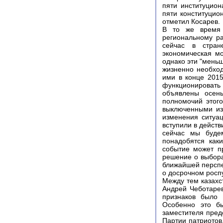
пяти институцион
пяти конституцио
отметил Косарев.
В то же время 
региональному р
сейчас в стран
экономическая м
однако эти "меньш
жизненно необход
ими в конце 2015
функционировать 
объявлены осень
полномочий этого
выключенными из
изменения ситуац
вступили в действ
сейчас мы буде
понадобятся каки
событие может п
решение о выбора
ближайшей перспе
о досрочном росп
Между тем казахс
Андрей Чеботарев
признаков было 
Особенно это бы
заместителя пред
Партии патриотов