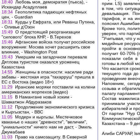
18:40
Любовь моя, демократия (пьеса), -
прим. LS) заявле
Искандар Асадуллаев
в том, что ситуа
18:34
Геополитика падающих нефтяных
девальвация. По
цен, - Guardian
тарифов, и на ин
18:31
Курды у Евфрата, или Реванш Путина,
пояснил Ашимбае
- Оливье д’Озон
Кроме того, поли
15:49
О предстоящей реорганизации
уверен, что парти
"силового" блока КНР, - В.Терехов
"Учитывая, что у 
15:46
Афганские войска получат российское
медийные ресурсы
вооружение: Москва хочет расширить свое
пройти в основн
влияние, - Washington Post
получит 60-70% (
15:43
Умершим на загадочном перевале
показали себя в
Дятлова туристом оказался уроженец
готовы в любой м
Казахстана
Что касается срок
14:55
Женщины в опасности: насилие ради
текущего года до
забавы - жестокая игра "тахарруш" пришла в
проведение внеоч
ЕС с Востока (видео 18+)
Напомним, сегод
11:29
Иранские моряки поставили на колени
созыва и обратил
американских морпехов (видео)
палату парламент
11:15
В Намангане новый хоким -
Состав мажилиса
Шавкатжон Абдуразаков
принимали участ
11:12
Продолжение экономического кризиса
избирателей и пр
и Кыргызстан, - ВВС
От партии "Нур О
11:05
Модерн и кыргызы. Местечковое
Коммунистическо
кваканье о наших "древности", "величии",
Казахстана – 9 де
"уникальности" ничего нам не даст, - Эмиль
Джумабаев
Алиби САРУАР, lsm
11:03
Право на самозащиту. В Северной