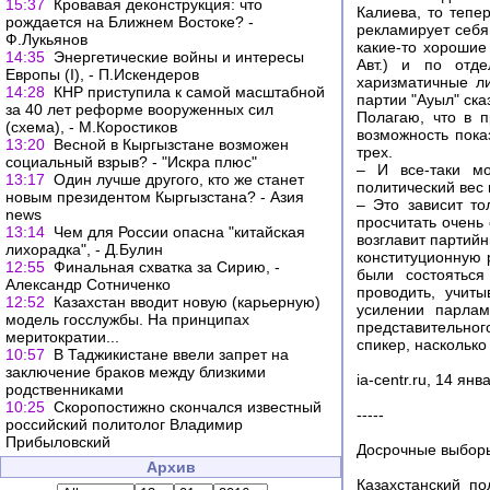
15:37
Кровавая деконструкция: что
Калиева, то тепе
рождается на Ближнем Востоке? -
рекламирует себя
Ф.Лукьянов
какие-то хорошие
14:35
Энергетические войны и интересы
Авт.) и по отде
Европы (I), - П.Искендеров
харизматичные ли
14:28
КНР приступила к самой масштабной
партии "Ауыл" ск
за 40 лет реформе вооруженных сил
Полагаю, что в 
(схема), - М.Коростиков
возможность пока
13:20
Весной в Кыргызстане возможен
трех.
социальный взрыв? - "Искра плюс"
– И все-таки м
13:17
Один лучше другого, кто же станет
политический вес
новым президентом Кыргызстана? - Азия
– Это зависит то
news
просчитать очень 
13:14
Чем для России опасна "китайская
возглавит партий
лихорадка", - Д.Булин
конституционную 
12:55
Финальная схватка за Сирию, -
были состоятьс
Александр Сотниченко
проводить, учит
12:52
Казахстан вводит новую (карьерную)
усилении парлам
модель госслужбы. На принципах
представительно
меритократии...
спикер, насколько
10:57
В Таджикистане ввели запрет на
заключение браков между близкими
ia-centr.ru, 14 ян
родственниками
10:25
Скоропостижно скончался известный
-----
российский политолог Владимир
Прибыловский
Досрочные выборы
Архив
Казахстанский п