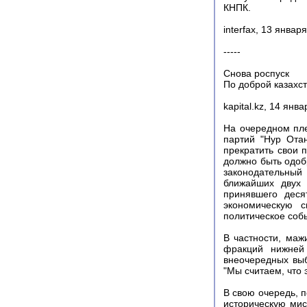
КНПК.
interfax, 13 январ
-----
Снова роспуск
По доброй казахс
kapital.kz, 14 янва
На очередном пл
партий "Нур Ота
прекратить свои 
должно быть одоб
законодательны
ближайших двух 
принявшего деся
экономическую с
политическое соб
В частности, маж
фракций нижней
внеочередных выб
"Мы считаем, что 
В свою очередь, 
историческую мис