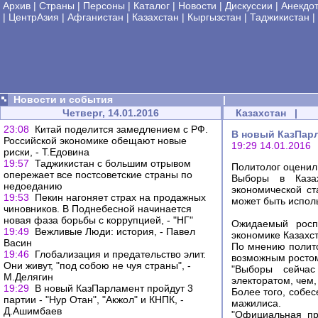
Архив
|
Страны
|
Персоны
|
Каталог
|
Новости
|
Дискуссии
|
Анекдо
|
ЦентрАзия
|
Афганистан
|
Казахстан
|
Кыргызстан
|
Таджикистан
|
Новости и события
|
Четверг, 14.01.2016
Казахстан
|
23:08
Китай поделится замедлением с РФ.
В новый КазПарл
Российской экономике обещают новые
19:29 14.01.2016
риски, - Т.Едовина
19:57
Таджикистан с большим отрывом
Политолог оценил
опережает все постсоветские страны по
Выборы в Казах
недоеданию
экономической ст
19:53
Пекин нагоняет страх на продажных
может быть испол
чиновников. В Поднебесной начинается
новая фаза борьбы с коррупцией, - "НГ"
Ожидаемый росп
19:49
Вежливые Люди: история, - Павел
экономике Казахс
Васин
По мнению полито
19:46
Глобализация и предательство элит.
возможным ростом
Они живут, "под собою не чуя страны", -
"Выборы сейчас
М.Делягин
электоратом, чем,
19:29
В новый КазПарламент пройдут 3
Более того, собе
партии - "Нур Отан", "Акжол" и КНПК, -
мажилиса.
Д.Ашимбаев
"Официальная пр