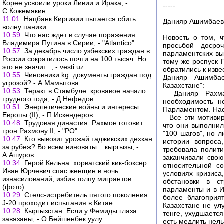
Корее усвоили уроки Ливии и Ирака, -
-----
С.Кожемякин
11:01
Нацбанк Киргизии пытается сбить
Данияр Ашимбаев:
волну паники...
10:59
Что нас ждет в случае поражения
Новость о том, 
Владимира Путина в Сирии, - "Atlantico"
просьбой досро
10:57
За декабрь число узбекских граждан в
парламентских вы
России сократилось почти на 100 тысяч. Но
тому же роспуск 
это не значит..., - vesti.uz
обратились к изв
10:55
Чиновники.kg: документы граждан под
Данияр Ашимбае
угрозой? - А.Мамытова
Казахстане":
10:53
Теракт в Стамбуле: кровавое начало
– Данияр Рахма
трудного года, - Д.Нефедов
необходимость н
10:51
Энергетические войны и интересы
Парламентом. Наск
Европы (II), - П.Искендеров
– Все эти мотиви
10:48
Трудовая династия. Рахмон готовит
что они выполни
трон Рахмону II, - "РО"
"100 шагов", но 
10:47
Кто вывозит урожай таджикских дехкан
истории вопроса
за рубеж? Во всем виноваты... кыргызы, -
требовала полити
А.Ашуров
заканчивали свою
10:34
Герой Кельна: хорватский кик-боксер
относительной с
Иван Юрчевич спас женщин в ночь
условиях кризиса
изнасилований, избив толпу мигрантов
обстановки в ст
(фото)
парламенты и в И
10:29
Стелс-истребитель пятого поколения
более благоприя
J-20 проходит испытания в Китае
Казахстане не ул
10:28
Кыргызстан. Если у Фемиды глаза
тенге, ухудшается
завязаны, - О.Бейшенбек уулу
есть медлить нель