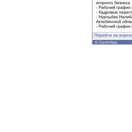
игорного бизнеса
-
Рабочий график 
-
Кадровые перес
-
Нурлыбек Налиб
Актюбинской обла
-
Рабочий график 
Перейти на верс
©
CentrAsia