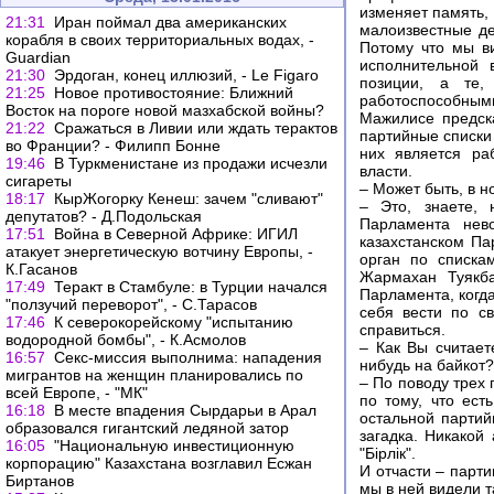
изменяет память, 
21:31
Иран поймал два американских
малоизвестные де
корабля в своих территориальных водах, -
Потому что мы в
Guardian
исполнительной 
21:30
Эрдоган, конец иллюзий, - Le Figaro
позиции, а те,
21:25
Новое противостояние: Ближний
работоспособными
Восток на пороге новой мазхабской войны?
Мажилисе предска
21:22
Сражаться в Ливии или ждать терактов
партийные списки 
во Франции? - Филипп Бонне
них является ра
19:46
В Туркменистане из продажи исчезли
власти.
сигареты
– Может быть, в н
18:17
КырЖогорку Кенеш: зачем "сливают"
– Это, знаете, 
депутатов? - Д.Подольская
Парламента нев
17:51
Война в Северной Африке: ИГИЛ
казахстанском Па
атакует энергетическую вотчину Европы, -
орган по списка
К.Гасанов
Жармахан Туякба
17:49
Теракт в Стамбуле: в Турции начался
Парламента, когд
"ползучий переворот", - С.Тарасов
себя вести по с
17:46
К северокорейскому "испытанию
справиться.
водородной бомбы", - К.Асмолов
– Как Вы считает
16:57
Секс-миссия выполнима: нападения
нибудь на байкот?
мигрантов на женщин планировались по
– По поводу трех
всей Европе, - "МК"
по тому, что ест
16:18
В месте впадения Сырдарьи в Арал
остальной партий
образовался гигантский ледяной затор
загадка. Никакой
16:05
"Национальную инвестиционную
"Бiрлiк".
корпорацию" Казахстана возглавил Есжан
И отчасти – парти
Биртанов
мы в ней видели т