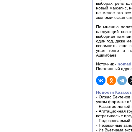
выборах речь шл
новый мажилис, н
не менее это все
экономическая си
По мнению полито
следующий созыв
выборная кампан
один год, даже ме
вспомнить, еще в
упал тенге и на
Ашимбаев.
Источник -
nomad
Постоянный адрес
Новости Казахст
-
Олжас Бектенов 
узком формате в 
-
Развитие легкой
-
Агитационная гр
встретилась с пр
-
Подозреваемый в
-
Незаконные займ
-
Из Вьетнама экс