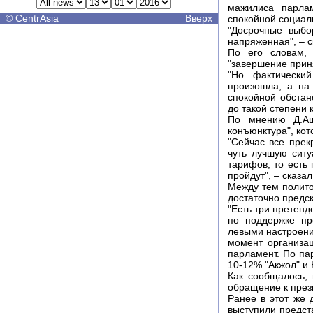
мажилиса парла
©
CentrAsia
Вверх
спокойной социал
"Досрочные выбо
напряженная", – с
По его словам,
"завершение прин
"Но фактически
произошла, а на
спокойной обстан
до такой степени 
По мнению Д.Аш
конъюнктура", ко
"Сейчас все прек
чуть лучшую сит
тарифов, то есть
пройдут", – сказал
Между тем политол
достаточно предс
"Есть три претен
по поддержке пр
левыми настроени
момент организа
парламент. По па
10-12% "Акжол" и 
Как сообщалось,
обращение к през
Ранее в этот же 
выступили предст