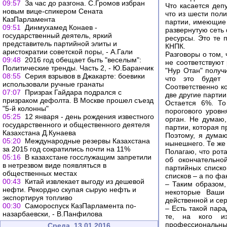
09:57
За час до разгона. С.Громов избран
Что касается депу
новым вице-спикером Сената
что из шести поли
КазПарламента
партии, имеющие 
09:51
Динмухамед Конаев -
развернутую сеть
государственный деятель, яркий
ресурсы. Это те 
представитель партийной элиты и
КНПК.
аристократии советской поры, - А.Гали
Разговоры о том, 
09:48
2016 год обещает быть "веселым":
не соответствуют
Политические тренды. Часть 2, - Ю.Баранчик
"Нур Отан" получ
08:55
Серия взрывов в Джакарте: боевики
что это будет 
использовали ручные гранаты
Соответственно к
07:07
Призрак Гайдара подрался с
две другие парти
призраком дефолта. В Москве прошел съезд
Остается 6%. То
"5-й колонны"
порогового уров
05:25
12 января - день рождения известного
орган. Не думаю,
государственного и общественного деятеля
партии, которая п
Казахстана Д.Кунаева
Поэтому, я думаю
05:20
Международные резервы Казахстана
нынешнего. Те же 
за 2015 год сократились почти на 11%
Полагаю, что рота
05:16
В казахстане госслужащим запретили
об окончательн
в нетрезвом виде появляться в
партийных списко
общественных местах
списков – а по фа
00:43
Китай извлекает выгоду из дешевой
– Таким образом,
нефти. Рекордно скупая сырую нефть и
некоторые Ваши 
экспортируя топливо
действенной и се
00:30
Самороспуск КазПарламента по-
– Есть такой пар
назарбаевски, - В.Панфилова
те, на кого из
профессиональны
Среда, 13.01.2016