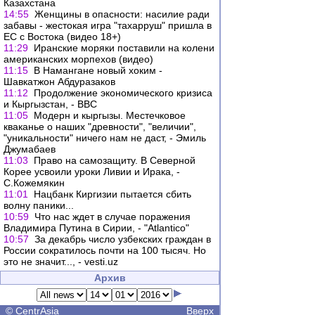
Казахстана
14:55
Женщины в опасности: насилие ради
забавы - жестокая игра "тахарруш" пришла в
ЕС с Востока (видео 18+)
11:29
Иранские моряки поставили на колени
американских морпехов (видео)
11:15
В Намангане новый хоким -
Шавкатжон Абдуразаков
11:12
Продолжение экономического кризиса
и Кыргызстан, - ВВС
11:05
Модерн и кыргызы. Местечковое
кваканье о наших "древности", "величии",
"уникальности" ничего нам не даст, - Эмиль
Джумабаев
11:03
Право на самозащиту. В Северной
Корее усвоили уроки Ливии и Ирака, -
С.Кожемякин
11:01
Нацбанк Киргизии пытается сбить
волну паники...
10:59
Что нас ждет в случае поражения
Владимира Путина в Сирии, - "Atlantico"
10:57
За декабрь число узбекских граждан в
России сократилось почти на 100 тысяч. Но
это не значит..., - vesti.uz
Архив
©
CentrAsia
Вверх