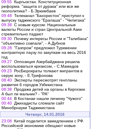
09:55
Кыргызстан. Конституционная
реформа: "защита от дурака" или все же
геополитика? - Б.Эркимбаев
09:48
Телеканал "Бахористон" приступил к
выпуску таджикского "Ералаша" - "Чилигака"
09:38
С новым курсом: Национальные
валюты России и стран Центральной Азии
стремительно падают
09:30
Почему интересы России и "Талибана"
"объективно совпали", - А.Дубнов
09:28
"Газпром" предложил Туркмении
контрактную паузу по закупкам на весь 2016
год
09:27
Оппозиция Азербайджана решила
воспользоваться кризисом, - С.Мамедов
09:23
РосБюрократы толкают мигрантов в
серую зону, - Е.Трифонова
08:40
Эксперты пересмотрят генпланы
развития 6 городов Узбекистана
08:38
Продажа детей на органы в Киргизии.
А был ли мальчик? - "РА"
00:44
В Костанае нашли личинку "Чужого"
00:40
Джихадисты сломали сайт
Минобрнауки Таджикистана
Четверг, 14.01.2016
23:08
Китай поделится замедлением с РФ.
Российской экономике обещают новые