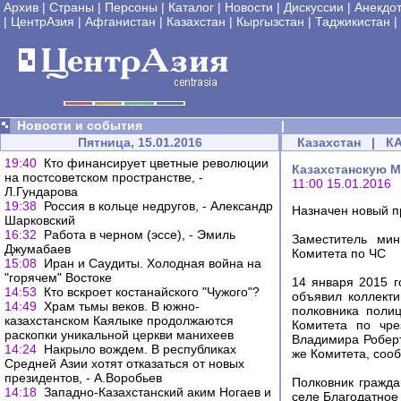
Архив
|
Страны
|
Персоны
|
Каталог
|
Новости
|
Дискуссии
|
Анекдо
|
ЦентрАзия
|
Афганистан
|
Казахстан
|
Кыргызстан
|
Таджикистан
|
Новости и события
|
Пятница, 15.01.2016
Казахстан
|
К
19:40
Кто финансирует цветные революции
Казахстанскую М
на постсоветском пространстве, -
11:00 15.01.2016
Л.Гундарова
19:38
Россия в кольце недругов, - Александр
Назначен новый п
Шарковский
16:32
Работа в черном (эссе), - Эмиль
Заместитель мин
Джумабаев
Комитета по ЧС
15:08
Иран и Саудиты. Холодная война на
"горячем" Востоке
14 января 2015 г
14:53
Кто вскроет костанайского "Чужого"?
объявил коллект
14:49
Храм тьмы веков. В южно-
полковника поли
казахстанском Каялыке продолжаются
Комитета по чре
раскопки уникальной церкви манихеев
Владимира Роберт
14:24
Накрыло вождем. В республиках
же Комитета, соо
Средней Азии хотят отказаться от новых
президентов, - А.Воробьев
Полковник гражда
14:18
Западно-Казахстанский аким Ногаев и
селе Благодатное