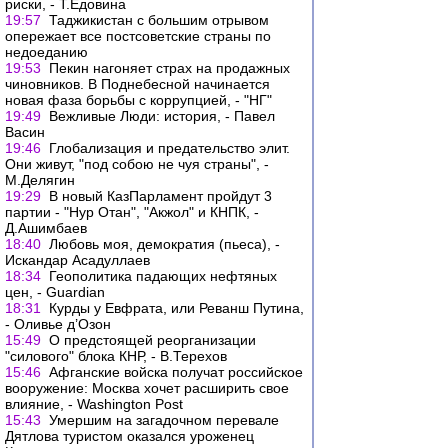
риски, - Т.Едовина
19:57
Таджикистан с большим отрывом
опережает все постсоветские страны по
недоеданию
19:53
Пекин нагоняет страх на продажных
чиновников. В Поднебесной начинается
новая фаза борьбы с коррупцией, - "НГ"
19:49
Вежливые Люди: история, - Павел
Васин
19:46
Глобализация и предательство элит.
Они живут, "под собою не чуя страны", -
М.Делягин
19:29
В новый КазПарламент пройдут 3
партии - "Нур Отан", "Акжол" и КНПК, -
Д.Ашимбаев
18:40
Любовь моя, демократия (пьеса), -
Искандар Асадуллаев
18:34
Геополитика падающих нефтяных
цен, - Guardian
18:31
Курды у Евфрата, или Реванш Путина,
- Оливье д’Озон
15:49
О предстоящей реорганизации
"силового" блока КНР, - В.Терехов
15:46
Афганские войска получат российское
вооружение: Москва хочет расширить свое
влияние, - Washington Post
15:43
Умершим на загадочном перевале
Дятлова туристом оказался уроженец