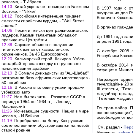
реклама, - Т.Ибраев
14:13
Китай укрепляет позиции на Ближнем
В 1997 году с о
Востоке, - "Nikkei"
внутренних дел Р
14:12
Российская интервенция придает
Восточно-Казахст
смелости сирийским курдам, - "Wall Street
Journal"
В органах граждан
14:06
Песни и пляски центральноазиатских
лидеров. Какими талантами обладают
До 1991 года зан
президенты ЦентрАзии
апреля 1991 года 
12:38
Саркози обвинен в получении
гигантских взяток от казахстанских
С октября 2008 
оружейников. За 45 Eurocopter-ов
Республики Казахс
12:20
Кальмарский герой Шакиров. Узбек-
гастарбайтер спас шведку от группового
В октябре 2014 
изнасилования арабами
ситуациям Минист
12:19
В Сомали джихадисты из "Аш-Шабаб"
разгромили базу африканских миротворцев -
Награжден орден
50 погибших
тәуелсіздігіне 20 
12:16
В России вполовину упали продажи
III степени, "Тө
узбекских авто
жағдайлар органд
11:27
Нам бы так жить... Развитие СССР в
"Төтенше жағдайла
период с 1954 по 1964 гг., - Леонид
Масловский
Генерал-майор П
11:26
Исчезающие сущности. Нации в мире
военнослужащих"
ислама, - И.Бойков
освобожден от до
11:19
Перебрались на Волгу. Как русские
соотечественники обустраиваются на новой/
См. раздел -
Пер
старой родине
Источник -
zakon.