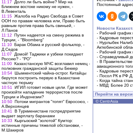
11:17
Долго ли быть войне? Мир на
Постоянный адрес
Ближнем востоке никому не нужен, -
В.Левенталь
11:15
Жалоба на Радио Свобода в Совет
ООН по правам человека или, Право быть
равным против права быть свиньей, -
Новости Казахст
Л.Панов
-
Рабочий график 
11:12
Путин надеется на смену режима в
-
Кадровые перес
Турции, - "Bloomberg"
-
Нурлыбек Налиб
11:10
Барак Обама и русский фольклор, -
Актюбинской обла
Д.Седов
-
Рабочий график 
11:07
Домой! Таджики и узбеки покидают
-
Справедливый до
Россию? - "РО"
-
В Правительстве
11:00
Казахстанскую МЧС возглавил немец -
авиационного топ
полковник гражданской защиты Беккер
-
Кадровые перес
10:54
Шымкентский чайна-острог. Китайцы
-
Посол РК в РФ Д
берутся построить первую в Казахстане
-
Когда тайна ста
частную тюрьму
-
МВД: Более 20 с
10:51
ИГИЛ готовит новые цели. Где может
произойти нападение террористов после
Перейти на верс
Турции и Индонезии?
©
CentrAsia
10:50
Потоки мигрантов "топят" Евросоюз, -
А.Верхоянцев
10:41
В Туркменистане госпредприятие
выдает зарплату баранами
10:33
Кыргызский "золотой" Кумтор:
истинные причины тяжелой обстановки, -
М.Шакиров