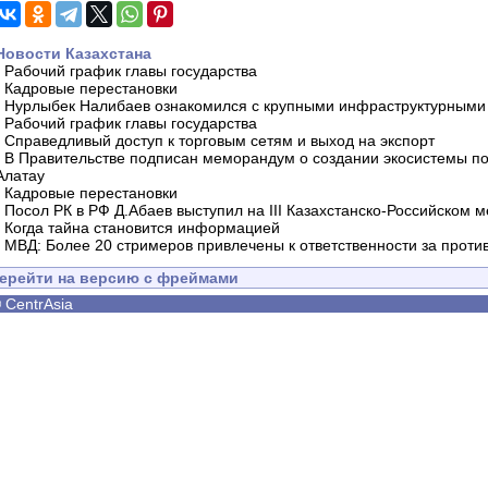
Новости Казахстана
-
Рабочий график главы государства
-
Кадровые перестановки
-
Нурлыбек Налибаев ознакомился с крупными инфраструктурными 
-
Рабочий график главы государства
-
Справедливый доступ к торговым сетям и выход на экспорт
-
В Правительстве подписан меморандум о создании экосистемы по 
Алатау
-
Кадровые перестановки
-
Посол РК в РФ Д.Абаев выступил на III Казахстанско-Российском
-
Когда тайна становится информацией
-
МВД: Более 20 стримеров привлечены к ответственности за проти
ерейти на версию с фреймами
©
CentrAsia