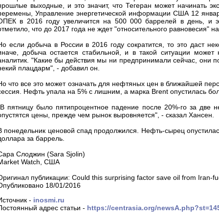
прошлые выходные, и это значит, что Тегеран может начинать э
перемены, Управление энергетической информации США 12 января
ОПЕК в 2016 году увеличится на 500 000 баррелей в день, и э
отметило, что до 2017 года не ждет "относительного равновесия" 
Но если добыча в России в 2016 году сократится, то это даст не
иначе, добыча остается стабильной, и в такой ситуации может н
аналитик. "Какие бы действия мы ни предпринимали сейчас, они по
некий плацдарм", - добавил он.
Но что все это может означать для нефтяных цен в ближайшей перс
сессия. Нефть упала на 5% с лишним, а марка Brent опустилась бо
"В пятницу было пятипроцентное падение после 20%-го за две не
опустятся цены, прежде чем рынок выровняется", - сказал Хансен.
В понедельник ценовой спад продолжился. Нефть-сырец опустилась 
доллара за баррель.
Сара Слоджин (Sara Sjolin)
Market Watch, США
Оригинал публикации: Could this surprising factor save oil from Iran-fu
Опубликовано 18/01/2016
Источник -
inosmi.ru
Постоянный адрес статьи -
https://centrasia.org/newsA.php?st=1