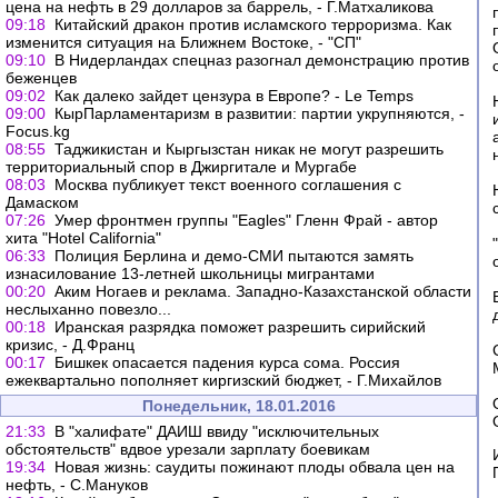
цена на нефть в 29 долларов за баррель, - Г.Матхаликова
09:18
Китайский дракон против исламского терроризма. Как
изменится ситуация на Ближнем Востоке, - "СП"
09:10
В Нидерландах спецназ разогнал демонстрацию против
беженцев
09:02
Как далеко зайдет цензура в Европе? - Le Temps
09:00
КырПарламентаризм в развитии: партии укрупняются, -
Focus.kg
08:55
Таджикистан и Кыргызстан никак не могут разрешить
территориальный спор в Джиргитале и Мургабе
08:03
Москва публикует текст военного соглашения с
Дамаском
07:26
Умер фронтмен группы "Eagles" Гленн Фрай - автор
хита "Hotel California"
06:33
Полиция Берлина и демо-СМИ пытаются замять
изнасилование 13-летней школьницы мигрантами
00:20
Аким Ногаев и реклама. Западно-Казахстанской области
неслыханно повезло...
00:18
Иранская разрядка поможет разрешить сирийский
кризис, - Д.Франц
00:17
Бишкек опасается падения курса сома. Россия
ежеквартально пополняет киргизский бюджет, - Г.Михайлов
Понедельник, 18.01.2016
21:33
В "халифате" ДАИШ ввиду "исключительных
обстоятельств" вдвое урезали зарплату боевикам
19:34
Новая жизнь: саудиты пожинают плоды обвала цен на
нефть, - С.Мануков