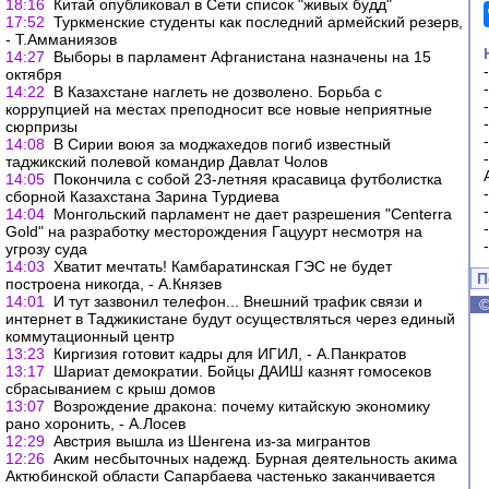
18:16
Китай опубликовал в Сети список "живых будд"
17:52
Туркменские студенты как последний армейский резерв,
- Т.Амманиязов
14:27
Выборы в парламент Афганистана назначены на 15
октября
14:22
В Казахстане наглеть не дозволено. Борьба с
коррупцией на местах преподносит все новые неприятные
сюрпризы
14:08
В Сирии воюя за моджахедов погиб известный
таджикский полевой командир Давлат Чолов
14:05
Покончила с собой 23-летняя красавица футболистка
сборной Казахстана Зарина Турдиева
14:04
Монгольский парламент не дает разрешения "Centerra
Gold" на разработку месторождения Гацуурт несмотря на
угрозу суда
14:03
Хватит мечтать! Камбаратинская ГЭС не будет
П
построена никогда, - А.Князев
14:01
И тут зазвонил телефон... Внешний трафик связи и
интернет в Таджикистане будут осуществляться через единый
коммутационный центр
13:23
Киргизия готовит кадры для ИГИЛ, - А.Панкратов
13:17
Шариат демократии. Бойцы ДАИШ казнят гомосеков
сбрасыванием с крыш домов
13:07
Возрождение дракона: почему китайскую экономику
рано хоронить, - А.Лосев
12:29
Австрия вышла из Шенгена из-за мигрантов
12:26
Аким несбыточных надежд. Бурная деятельность акима
Актюбинской области Сапарбаева частенько заканчивается