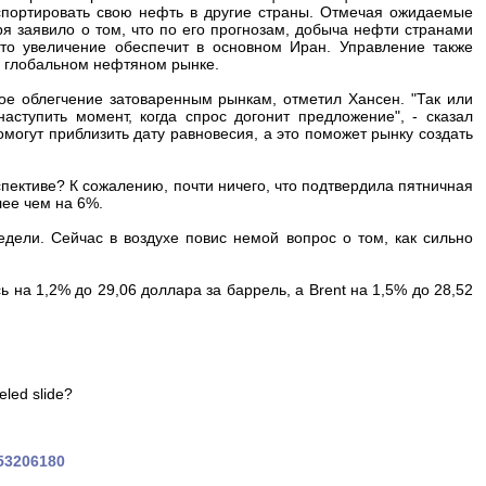
кспортировать свою нефть в другие страны. Отмечая ожидаемые
 заявило о том, что по его прогнозам, добыча нефти странами
то увеличение обеспечит в основном Иран. Управление также
на глобальном нефтяном рынке.
кое облегчение затоваренным рынкам, отметил Хансен. "Так или
аступить момент, когда спрос догонит предложение", - сказал
могут приблизить дату равновесия, а это поможет рынку создать
пективе? К сожалению, почти ничего, что подтвердила пятничная
лее чем на 6%.
дели. Сейчас в воздухе повис немой вопрос о том, как сильно
на 1,2% до 29,06 доллара за баррель, а Brent на 1,5% до 28,52
eled slide?
453206180