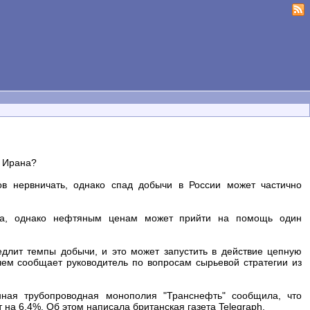
а Ирана?
в нервничать, однако спад добычи в России может частично
на, однако нефтяным ценам может прийти на помощь один
длит темпы добычи, и это может запустить в действие цепную
ем сообщает руководитель по вопросам сырьевой стратегии из
енная трубопроводная монополия "Транснефть" сообщила, что
 на 6,4%. Об этом написала британская газета Telegraph.