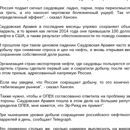
"Россия подает сигнал саудовцам: ладно, парни, пора переосмысл
на треть, а это наносит чертовски болезненный ущерб. Так ч
определенный эффект", - сказал Хансен.
Саудовская Аравия в последние месяцы упрямо сохраняет объ
баррель, в то время как летом 2014 года они превышали 100 дол
нефти в США, а также результат обеспокоенности по поводу снижен
В прошлом при таком ценовом падении Саудовская Аравия часто в
добычу при снижении спроса и цен на нефть, и вновь открывая ве
сохранение собственной доли рынка.
Организация стран-экспортеров нефти, где саудовцы пользуются о
картель страны сделали первый шаг и сократили добычу, после че
в этом призыв, адресованный напрямую России.
"Если мы увидим, что Россия сокращает добычу, то это конечн
стабилизации рынков", - сказал Хансен.
"Также нужно, чтобы и ОПЕК согласованно ответила на проблему за
стороны. Саудовская Аравия пошла в этом деле на большие репута
пределов ОПЕК, мне кажется, что Эр-Рияд ее примет".
При нынешнем уровне добычи сокращение российского нефтяного 
баррелей в день, сообщает Telegraph.
Это примерно столько же, сколько намерен выплеснуть на миро