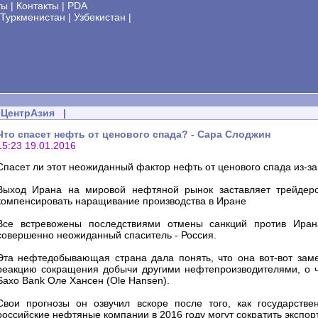
ты
|
Контакты
|
PDA
Туркменистан
|
Узбекистан
|
ЦентрАзия
|
Что спасет нефть от ценового спада? - Сара Слоджин
15:23 19.01.2016
Спасет ли этот неожиданный фактор нефть от ценового спада из-з
Выход Ирана на мировой нефтяной рынок заставляет трейдеро
компенсировать наращивание производства в Иране
Все встревожены последствиями отмены санкций против Ира
совершенно неожиданный спаситель - Россия.
Эта нефтедобывающая страна дала понять, что она вот-вот заме
реакцию сокращения добычи другими нефтепроизводителями, о ч
Saxo Bank Оле Хансен (Ole Hansen).
Свои прогнозы он озвучил вскоре после того, как государств
российские нефтяные компании в 2016 году могут сократить экспорт