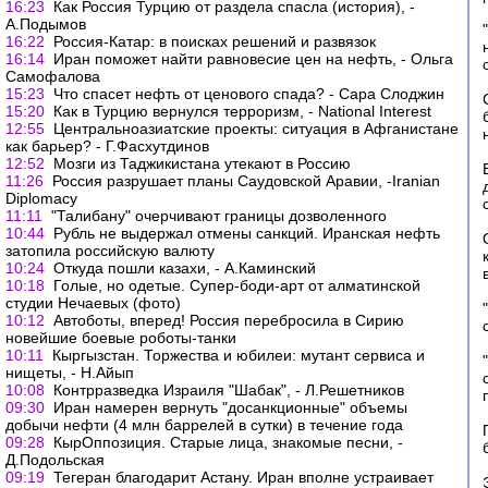
16:23
Как Россия Турцию от раздела спасла (история), -
А.Подымов
16:22
Россия-Катар: в поисках решений и развязок
16:14
Иран поможет найти равновесие цен на нефть, - Ольга
Самофалова
15:23
Что спасет нефть от ценового спада? - Сара Слоджин
15:20
Как в Турцию вернулся терроризм, - National Interest
12:55
Центральноазиатские проекты: ситуация в Афганистане
как барьер? - Г.Фасхутдинов
12:52
Мозги из Таджикистана утекают в Россию
11:26
Россия разрушает планы Саудовской Аравии, -Iranian
Diplomacy
11:11
"Талибану" очерчивают границы дозволенного
10:44
Рубль не выдержал отмены санкций. Иранская нефть
затопила российскую валюту
10:24
Откуда пошли казахи, - А.Каминский
10:18
Голые, но одетые. Супер-боди-арт от алматинской
студии Нечаевых (фото)
10:12
Автоботы, вперед! Россия перебросила в Сирию
новейшие боевые роботы-танки
10:11
Кыргызстан. Торжества и юбилеи: мутант сервиса и
нищеты, - Н.Айып
10:08
Контрразведка Израиля "Шабак", - Л.Решетников
09:30
Иран намерен вернуть "досанкционные" объемы
добычи нефти (4 млн баррелей в сутки) в течение года
09:28
КырОппозиция. Старые лица, знакомые песни, -
Д.Подольская
09:19
Тегеран благодарит Астану. Иран вполне устраивает