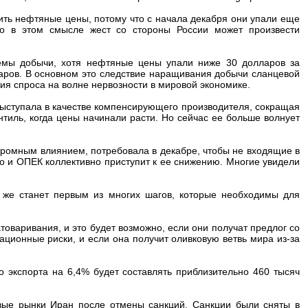
ить нефтяные цены, потому что с начала декабря они упали еще
то в этом смысле жест со стороны России может произвести
емы добычи, хотя нефтяные цены упали ниже 30 долларов за
ларов. В основном это следствие наращивания добычи сланцевой
ия спроса на волне нервозности в мировой экономике.
ыступала в качестве компенсирующего производителя, сокращая
нтиль, когда цены начинали расти. Но сейчас ее больше волнует
громным влиянием, потребовала в декабре, чтобы не входящие в
го и ОПЕК коллективно приступит к ее снижению. Многие увидели
о же станет первым из многих шагов, которые необходимы для
товаривания, и это будет возможно, если они получат предлог со
ционные риски, и если она получит оливковую ветвь мира из-за
экспорта на 6,4% будет составлять приблизительно 460 тысяч
вые рынки Иран после отмены санкций. Санкции были сняты в