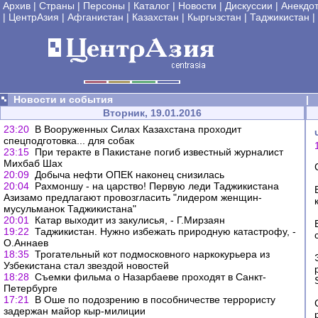
Архив
|
Страны
|
Персоны
|
Каталог
|
Новости
|
Дискуссии
|
Анекдо
|
ЦентрАзия
|
Афганистан
|
Казахстан
|
Кыргызстан
|
Таджикистан
|
Новости и события
|
Вторник, 19.01.2016
23:20
В Вооруженных Силах Казахстана проходит
спецподготовка... для собак
23:15
При теракте в Пакистане погиб известный журналист
Михбаб Шах
20:09
Добыча нефти ОПЕК наконец снизилась
20:04
Рахмоншу - на царство! Первую леди Таджикистана
Азизамо предлагают провозгласить "лидером женщин-
мусульманок Таджикистана"
20:01
Катар выходит из закулисья, - Г.Мирзаян
19:22
Таджикистан. Нужно избежать природную катастрофу, -
О.Аннаев
18:35
Трогательный кот подмосковного наркокурьера из
Узбекистана стал звездой новостей
18:28
Съемки фильма о Назарбаеве проходят в Санкт-
Петербурге
17:21
В Оше по подозрению в пособничестве террористу
задержан майор кыр-милиции