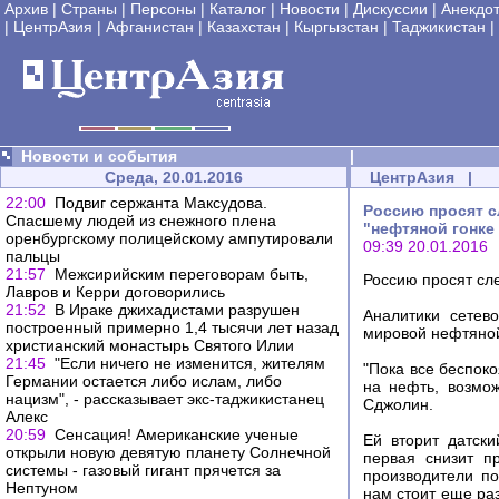
Архив
|
Страны
|
Персоны
|
Каталог
|
Новости
|
Дискуссии
|
Анекдо
|
ЦентрАзия
|
Афганистан
|
Казахстан
|
Кыргызстан
|
Таджикистан
|
Новости и события
|
Среда, 20.01.2016
ЦентрАзия
|
22:00
Подвиг сержанта Максудова.
Россию просят с
Спасшему людей из снежного плена
"нефтяной гонке
оренбургскому полицейскому ампутировали
09:39 20.01.2016
пальцы
21:57
Межсирийским переговорам быть,
Россию просят сле
Лавров и Керри договорились
21:52
В Ираке джихадистами разрушен
Аналитики сетев
построенный примерно 1,4 тысячи лет назад
мировой нефтяной
христианский монастырь Святого Илии
21:45
"Если ничего не изменится, жителям
"Пока все беспок
Германии остается либо ислам, либо
на нефть, возмож
нацизм", - рассказывает экс-таджикистанец
Сджолин.
Алекс
20:59
Сенсация! Американские ученые
Ей вторит датски
открыли новую девятую планету Солнечной
первая снизит п
системы - газовый гигант прячется за
производители по
Нептуном
нам стоит еще раз