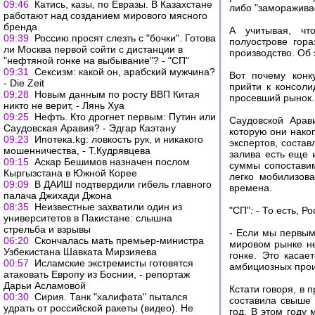
09:46
Катись, казы, по Евразы. В Казахстане
либо "заморажива
работают над созданием мирового мясного
бренда
А учитывая, чт
09:39
Россию просят слезть с "бочки". Готова
полуострове гора
ли Москва первой сойти с дистанции в
производство. Об 
"нефтяной гонке на выбывание"? - "СП"
09:31
Сексизм: какой он, арабский мужчина?
Вот почему конк
- Die Zeit
прийти к консол
09:28
Новым данным по росту ВВП Китая
просевший рынок.
никто не верит, - Лянь Хуа
09:25
Нефть. Кто дрогнет первым: Путин или
Саудовской Арав
Саудовская Аравия? - Эдгар Каэтану
которую они нако
09:23
Ипотека.kg: ловкость рук, и никакого
экспертов, состав
мошенничества, - Т.Кудрявцева
залива есть еще 
09:15
Аскар Бешимов назначен послом
суммы сопоставим
Кыргызстана в Южной Корее
легко мобилизов
09:09
В ДАИШ подтвердили гибель главного
времена.
палача Джихади Джона
08:35
Неизвестные захватили один из
"СП": - То есть, 
университетов в Пакистане: слышна
стрельба и взрывы
- Если мы первым
06:20
Скончалась мать премьер-министра
мировом рынке не
Узбекистана Шавката Мирзияева
гонке. Это касае
00:57
Исламские экстремисты готовятся
амбициозных прои
атаковать Европу из Боснии, - репортаж
Дарьи Асламовой
Кстати говоря, в
00:30
Сирия. Танк "халифата" пытался
составила свыше 
удрать от российской ракеты (видео). Не
год. В этом году