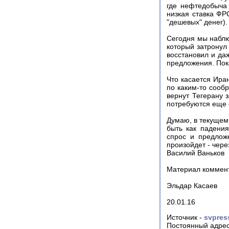
где нефтедобыча
низкая ставка ФР
"дешевых" денег).
Сегодня мы наблю
который затронул
восстановил и да
предложения. Пока
Что касается Иран
по каким-то сооб
вернут Тегерану 
потребуются еще 
Думаю, в текущем 
быть как падения
спрос и предложе
произойдет - через
Василий Ваньков
Материал коммен
Эльдар Касаев
20.01.16
Источник -
svpres
Постоянный адрес