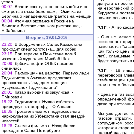
успел...
допустить просчет
00:07
Власти советуют не носить юбки и не
на европейский 
смотреть в глаза беженцам, - Омичка из
Курдистан постав
Берлина о нападениях мигрантов на женщин
начали осваивать 
00:04
Атомная экспансия России на
Ближнем Востоке слишком рискованна, -
"СП": - А что кас
Н.Забелина
- Она не менее 
Вторник, 19.01.2016
сжиженного прир
23:20
В Вооруженных Силах Казахстана
намечается "слан
проходит спецподготовка... для собак
Как только цены в
23:15
При теракте в Пакистане погиб
лет), сланцевые 
известный журналист Михбаб Шах
будет запустить в 
20:09
Добыча нефти ОПЕК наконец
снизилась
"СП": - 18 янва
20:04
Рахмоншу - на царство! Первую леди
переговоров глав
Таджикистана Азизамо предлагают
стабилизации це
провозгласить "лидером женщин-
стоит нечто боль
мусульманок Таджикистана"
20:01
Катар выходит из закулисья, -
- Цена на газ вы
Г.Мирзаян
определенной фор
19:22
Таджикистан. Нужно избежать
даже при желании
природную катастрофу, - О.Аннаев
18:35
Трогательный кот подмосковного
Мы уже долгие го
наркокурьера из Узбекистана стал звездой
газовой отрасли.
новостей
сотрудником росс
18:28
Съемки фильма о Назарбаеве
катарская сторон
проходят в Санкт-Петербурге
полный разлад - 