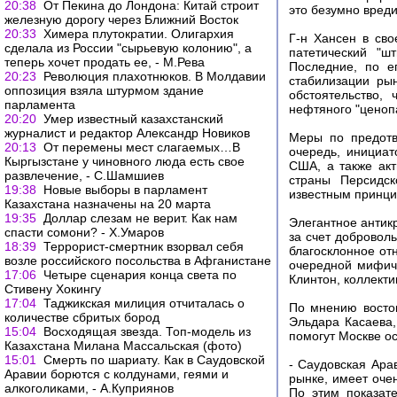
20:38
От Пекина до Лондона: Китай строит
это безумно вреди
железную дорогу через Ближний Восток
20:33
Химера плутократии. Олигархия
Г-н Хансен в св
сделала из России "сырьевую колонию", а
патетический "ш
теперь хочет продать ее, - М.Рева
Последние, по е
20:23
Революция плахотнюков. В Молдавии
стабилизации рын
оппозиция взяла штурмом здание
обстоятельство,
парламента
нефтяного "ценоп
20:20
Умер известный казахстанский
журналист и редактор Александр Новиков
Меры по предотв
20:13
От перемены мест слагаемых…В
очередь, инициат
Кыргызстане у чиновного люда есть свое
США, а также ак
развлечение, - С.Шамшиев
страны Персидск
19:38
Новые выборы в парламент
известным принцип
Казахстана назначены на 20 марта
19:35
Доллар слезам не верит. Как нам
Элегантное антик
спасти сомони? - Х.Умаров
за счет добровол
18:39
Террорист-смертник взорвал себя
благосклонное от
возле российского посольства в Афганистане
очередной мифиче
17:06
Четыре сценария конца света по
Клинтон, коллект
Стивену Хокингу
17:04
Таджикская милиция отчиталась о
По мнению восто
количестве сбритых бород
Эльдара Касаева,
15:04
Восходящая звезда. Топ-модель из
помогут Москве ос
Казахстана Милана Массальская (фото)
15:01
Смерть по шариату. Как в Саудовской
- Саудовская Ара
Аравии борются с колдунами, геями и
рынке, имеет очен
алкоголиками, - А.Куприянов
По этим показат