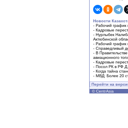
Новости Казахст
-
Рабочий график 
-
Кадровые перес
-
Нурлыбек Налиб
Актюбинской обла
-
Рабочий график 
-
Справедливый до
-
В Правительстве
авиационного топ
-
Кадровые перес
-
Посол РК в РФ Д
-
Когда тайна ста
-
МВД: Более 20 с
Перейти на верс
©
CentrAsia