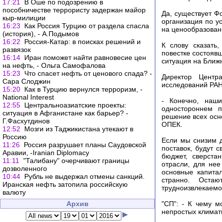
17:21
В Оше по подозрению в
пособничестве террористу задержан майор
Да, существует Фо
кыр-милиции
организация по у
16:23
Как Россия Турцию от раздела спасла
на ценообразован
(история), - А.Подымов
16:22
Россия-Катар: в поисках решений и
К слову сказать
развязок
повестке состояв
16:14
Иран поможет найти равновесие цен
ситуация на Ближн
на нефть, - Ольга Самофалова
15:23
Что спасет нефть от ценового спада? -
Директор Центра
Сара Слоджин
исследований РАН 
15:20
Как в Турцию вернулся терроризм, -
National Interest
- Конечно, наш
12:55
Центральноазиатские проекты:
одностороннем п
ситуация в Афганистане как барьер? -
решение всех осн
Г.Фасхутдинов
ОПЕК.
12:52
Мозги из Таджикистана утекают в
Россию
Если мы снизим д
11:26
Россия разрушает планы Саудовской
поставок, будут 
Аравии, -Iranian Diplomacy
бюджет, сверста
11:11
"Талибану" очерчивают границы
отрасли, для нее
дозволенного
основные капита
10:44
Рубль не выдержал отмены санкций.
странно. Оста
Иранская нефть затопила российскую
трудноизвлекаемо
валюту
Архив
"СП": - К чему 
непростых климат