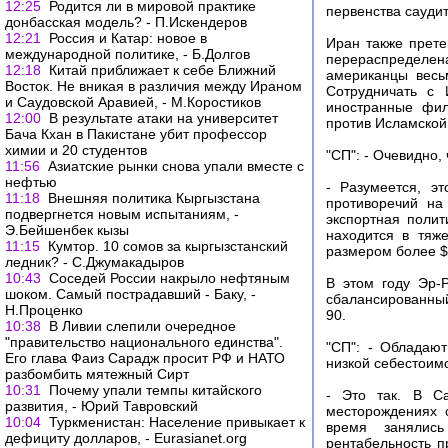
12:25
Родится ли в мировой практике
первенства сауди
донбасская модель? - П.Искендеров
12:21
Россия и Катар: новое в
Иран также прете
международной политике, - Б.Долгов
перераспределена
12:18
Китай приближает к себе Ближний
американцы весь
Восток. Не вникая в различия между Ираном
Сотрудничать с 
и Саудовской Аравией, - М.Коростиков
иностранные фил
12:00
В результате атаки на университет
против Исламской 
Бача Кхан в Пакистане убит профессор
химии и 20 студентов
"СП": - Очевидно
11:56
Азиатские рынки снова упали вместе с
нефтью
- Разумеется, э
11:18
Внешняя политика Кыргызстана
противоречий на
подвергнется новым испытаниям, -
экспортная полит
Э.Бейшенбек кызы
находится в тяж
11:15
Кумтор. 10 сомов за кыргызстанский
размером более $
ледник? - С.Джумакадыров
10:43
Соседей России накрыло нефтяным
В этом году Эр-
шоком. Самый пострадавший - Баку, -
сбалансированный
Н.Проценко
90.
10:38
В Ливии слепили очередное
"правительство национального единства".
"СП": - Обладаю
Его глава Фаиз Сарадж просит РФ и НАТО
низкой себестоим
разбомбить мятежный Сирт
10:31
Почему упали темпы китайского
- Это так. В С
развития, - Юрий Тавровский
месторождениях 
10:04
Туркменистан: Население привыкает к
время занялись
дефициту долларов, - Еurasianet.org
рентабельность 