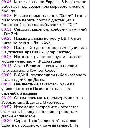
09:46
Катись, казы, по Евразы. В Казахстане
работают над созданием мирового мясного
бренда
09:39
Россию просят слезть с "бочки". Готова
ли Москва первой сойти с дистанции в
"нефтяной гонке на выбывание"? - "СП"
09:31
Сексизм: какой он, арабский мужчина?
- Die Zeit
09:28
Новым данным по росту ВВП Китая
никто не верит, - Лянь Хуа
09:25
Нефть. Кто дрогнет первым: Путин или
Саудовская Аравия? - Эдгар Каэтану
09:23
Ипотека.kg: ловкость рук, и никакого
мошенничества, - Т.Кудрявцева
09:15
Аскар Бешимов назначен послом
Кыргызстана в Южной Корее
09:09
В ДАИШ подтвердили гибель главного
палача Джихади Джона
08:35
Неизвестные захватили один из
университетов в Пакистане: слышна
стрельба и взрывы
06:20
Скончалась мать премьер-министра
Узбекистана Шавката Мирзияева
00:57
Исламские экстремисты готовятся
атаковать Европу из Боснии, - репортаж
Дарьи Асламовой
00:30
Сирия. Танк "халифата" пытался
удрать от российской ракеты (видео). Не