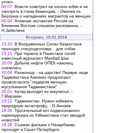
успел...
00:07
Власти советуют не носить юбки и не
смотреть в глаза беженцам, - Омичка из
Берлина о нападениях мигрантов на женщин
00:04
Атомная экспансия России на
Ближнем Востоке слишком рискованна, -
Н.Забелина
Вторник, 19.01.2016
23:20
В Вооруженных Силах Казахстана
проходит спецподготовка... для собак
23:15
При теракте в Пакистане погиб
известный журналист Михбаб Шах
20:09
Добыча нефти ОПЕК наконец
снизилась
20:04
Рахмоншу - на царство! Первую леди
Таджикистана Азизамо предлагают
провозгласить "лидером женщин-
мусульманок Таджикистана"
20:01
Катар выходит из закулисья, -
Г.Мирзаян
19:22
Таджикистан. Нужно избежать
природную катастрофу, - О.Аннаев
18:35
Трогательный кот подмосковного
наркокурьера из Узбекистана стал звездой
новостей
18:28
Съемки фильма о Назарбаеве
проходят в Санкт-Петербурге