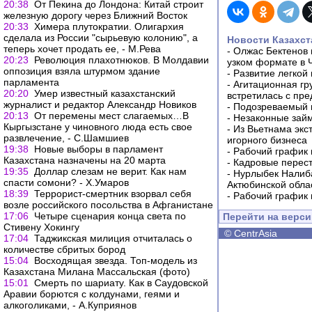
20:38
От Пекина до Лондона: Китай строит
железную дорогу через Ближний Восток
20:33
Химера плутократии. Олигархия
сделала из России "сырьевую колонию", а
Новости Казахст
теперь хочет продать ее, - М.Рева
-
Олжас Бектенов 
20:23
Революция плахотнюков. В Молдавии
узком формате в 
оппозиция взяла штурмом здание
-
Развитие легкой
парламента
-
Агитационная гр
20:20
Умер известный казахстанский
встретилась с пр
журналист и редактор Александр Новиков
-
Подозреваемый в
20:13
От перемены мест слагаемых…В
-
Незаконные займ
Кыргызстане у чиновного люда есть свое
-
Из Вьетнама экс
развлечение, - С.Шамшиев
игорного бизнеса
19:38
Новые выборы в парламент
-
Рабочий график 
Казахстана назначены на 20 марта
-
Кадровые перес
19:35
Доллар слезам не верит. Как нам
-
Нурлыбек Налиб
спасти сомони? - Х.Умаров
Актюбинской обла
18:39
Террорист-смертник взорвал себя
-
Рабочий график 
возле российского посольства в Афганистане
17:06
Четыре сценария конца света по
Перейти на верс
Стивену Хокингу
©
CentrAsia
17:04
Таджикская милиция отчиталась о
количестве сбритых бород
15:04
Восходящая звезда. Топ-модель из
Казахстана Милана Массальская (фото)
15:01
Смерть по шариату. Как в Саудовской
Аравии борются с колдунами, геями и
алкоголиками, - А.Куприянов