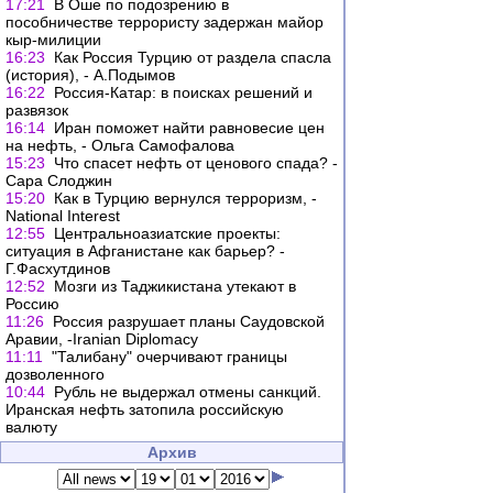
17:21
В Оше по подозрению в
пособничестве террористу задержан майор
кыр-милиции
16:23
Как Россия Турцию от раздела спасла
(история), - А.Подымов
16:22
Россия-Катар: в поисках решений и
развязок
16:14
Иран поможет найти равновесие цен
на нефть, - Ольга Самофалова
15:23
Что спасет нефть от ценового спада? -
Сара Слоджин
15:20
Как в Турцию вернулся терроризм, -
National Interest
12:55
Центральноазиатские проекты:
ситуация в Афганистане как барьер? -
Г.Фасхутдинов
12:52
Мозги из Таджикистана утекают в
Россию
11:26
Россия разрушает планы Саудовской
Аравии, -Iranian Diplomacy
11:11
"Талибану" очерчивают границы
дозволенного
10:44
Рубль не выдержал отмены санкций.
Иранская нефть затопила российскую
валюту
Архив