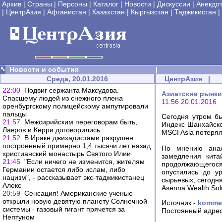
Архив
|
Страны
|
Персоны
|
Каталог
|
Новости
|
Дискуссии
|
Анекдо
|
ЦентрАзия
|
Афганистан
|
Казахстан
|
Кыргызстан
|
Таджикистан
|
Новости и события
|
Среда, 20.01.2016
ЦентрАзия
|
22:00
Подвиг сержанта Максудова.
Азиатские рынки
Спасшему людей из снежного плена
11:56 20.01.2016
оренбургскому полицейскому ампутировали
пальцы
Сегодня утром б
21:57
Межсирийским переговорам быть,
Индекс Шанхайской
Лавров и Керри договорились
MSCI Asia потерял
21:52
В Ираке джихадистами разрушен
построенный примерно 1,4 тысячи лет назад
По мнению анал
христианский монастырь Святого Илии
замедления кита
21:45
"Если ничего не изменится, жителям
продолжающегося
Германии остается либо ислам, либо
опустились до у
нацизм", - рассказывает экс-таджикистанец
сырьевых, сегодня
Алекс
Asenna Wealth Sol
20:59
Сенсация! Американские ученые
открыли новую девятую планету Солнечной
Источник -
kommer
системы - газовый гигант прячется за
Постоянный адрес
Нептуном