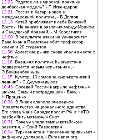
12:25
Родится ли в мировой практике
донбасская модель? - П.Искендеров
12:21
Россия и Катар: новое в
международной политике, - Б.Долгов
12:18
Китай приближает к себе Ближний
Восток. Не вникая в различия между Ираном
и Саудовской Аравией, - М.Коростиков
12:00
В результате атаки на университет
Бача Кхан в Пакистане убит профессор
химии и 20 студентов
11:56
Азиатские рынки снова упали вместе с
нефтью
11:18
Внешняя политика Кыргызстана
подвергнется новым испытаниям, -
Э.Бейшенбек кызы
11:15
Кумтор. 10 сомов за кыргызстанский
ледник? - С.Джумакадыров
10:43
Соседей России накрыло нефтяным
шоком. Самый пострадавший - Баку, -
Н.Проценко
10:38
В Ливии слепили очередное
"правительство национального единства".
Его глава Фаиз Сарадж просит РФ и НАТО
разбомбить мятежный Сирт
10:31
Почему упали темпы китайского
развития, - Юрий Тавровский
10:04
Туркменистан: Население привыкает к
дефициту долларов, - Еurasianet.org