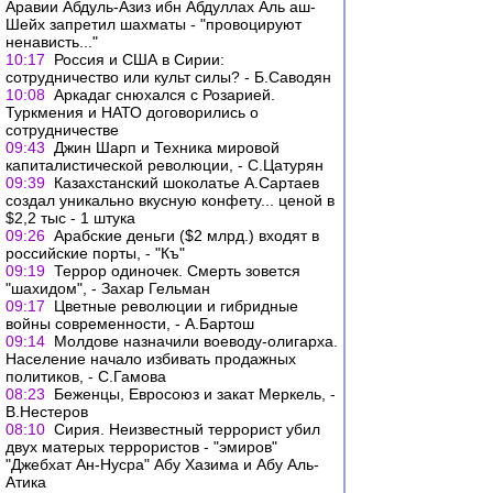
Аравии Абдуль-Азиз ибн Абдуллах Аль аш-
Шейх запретил шахматы - "провоцируют
ненависть..."
10:17
Россия и США в Сирии:
сотрудничество или культ силы? - Б.Саводян
10:08
Аркадаг снюхался с Розарией.
Туркмения и НАТО договорились о
сотрудничестве
09:43
Джин Шарп и Техника мировой
капиталистической революции, - С.Цатурян
09:39
Казахстанский шоколатье А.Сартаев
создал уникально вкусную конфету... ценой в
$2,2 тыс - 1 штука
09:26
Арабские деньги ($2 млрд.) входят в
российские порты, - "Къ"
09:19
Террор одиночек. Смерть зовется
"шахидом", - Захар Гельман
09:17
Цветные революции и гибридные
войны современности, - А.Бартош
09:14
Молдове назначили воеводу-олигарха.
Население начало избивать продажных
политиков, - С.Гамова
08:23
Беженцы, Евросоюз и закат Меркель, -
В.Нестеров
08:10
Сирия. Неизвестный террорист убил
двух матерых террористов - "эмиров"
"Джебхат Ан-Нусра" Абу Хазима и Абу Аль-
Атика