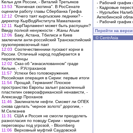
Кельн для России, - Виталий Третьяков
-
Рабочий график 
13:53
"Конченая скотина". В РосСенате
-
Кадровые перес
оценили работу главы Сбербанка Грефа
-
Нурлыбек Налиб
12:12
Отчего таят кыргызские ледники? -
Актюбинской обла
директор КырВодИнститута Маматканов
-
Рабочий график 
12:11
КырПарламент может быть распущен?
Ввиду полной ненужности - Жаны Агым
Перейти на верс
12:06
Баку, Астана, Тбилиси и Киев
©
CentrAsia
заключили анти-российский Транскаспийский
грузоперевозочный пакт
12:03
Соотечественники пускают корни в
России. Отличный народ подбирается в
переселенцы
12:02
Сказ об "изнасилованном" граде
Кельне, - Р.Устраханов
11:57
Успехи без головокружения.
Российская операция в Сирии: первые итоги
11:54
Прощай, Германия! Плоское
пространство Европы зальет раскаленный
пластилин североафриканской ненависти, -
Александр Проханов
11:46
Заклинатели нефти. Сможет ли ОПЕК
снова сделать "черное золото" дорогим, -
М.Селезнев
11:31
США и Россия не смогли преодолеть
разногласия по поводу Сирии - мирные
переговоры под угрозой, - Bloomberg
11:06
Верховный муфтий Саудовской