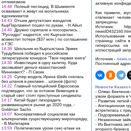
оптимизмом
активную конфеде
14:48
Полный пестицид. В Шымкенте
осваивают и живут на могильниках
Как правило, му
ядохимикатов
отвлекает челов
14:43
Отъем депутатских мандатов.
запрещены.
КырПарламент пошел по рукам, - Н.Айып
Источник: http://n
14:40
Дружно схряпали и поссорились...
newsID432160.htm
"Русгидро" надеется, что Кыргызстан
Использование м
возместит потери ($37 млн.) по соглашению
страницу сайта в
о ГЭС
гиперссылка на
14:38
Школьник из Кыргызстана Эрмек
иллюстраций запр
Турдубеков победил в российском
литературном конкурсе "Твоя первая книга"
Источник -
news.c
14:30
Инвестиции в одну калитку. Куда
Постоянный адрес
засовывает деньги казахстанский
Мининвест? - П.Своик
14:25
Супер-модель Ирина Шейк снялась
без штанов в рекламе... штанов (фото)
14:22
Главный полицейский Евросоюза
Новости Казахст
подтвердил, что за потоком беженцев в
-
Олжас Бектенов 
старый свет стоят преступные синдикаты
узком формате в 
14:17
Китай будет лихорадить
-
Развитие легкой
развивающиеся рынки до 2020 года, -
-
Агитационная гр
Goldman Sachs
встретилась с пр
14:07
Консервативный социализм как
-
Подозреваемый в
альтернатива существующему миропорядку,
-
Незаконные займ
- В.Милитарев
-
Из Вьетнама экс
13:59
Политические уроки секс-атаки на
игорного бизнеса