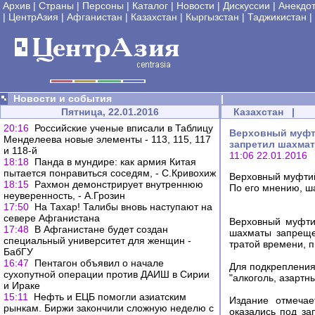
Архив
|
Страны
|
Персоны
|
Каталог
|
Новости
|
Дискуссии
|
Анекдо
|
ЦентрАзия
|
Афганистан
|
Казахстан
|
Кыргызстан
|
Таджикистан
|
Новости и события
|
Пятница, 22.01.2016
Казахстан
|
20:16
Российские ученые вписали в Таблицу
Верховный муфт
Менделеева новые элементы - 113, 115, 117
запретил шахмат
и 118-й
11:06 22.01.2016
18:18
Панда в мундире: как армия Китая
пытается понравиться соседям, - С.Кривохиж
Верховный муфти
18:15
Рахмон демонстрирует внутреннюю
По его мнению, ш
неуверенность, - А.Грозин
17:50
На Тахар! Талибы вновь наступают на
севере Афганистана
Верховный муфти
17:48
В Афганистане будет создан
шахматы запреще
специальный университет для женщин -
тратой времени, п
БабГУ
16:47
Пентагон объявил о начале
Для подкрепления
сухопутной операции против ДАИШ в Сирии
"алкоголь, азартн
и Ираке
15:11
Нефть и ЕЦБ помогли азиатским
Издание отмечае
рынкам. Биржи закончили сложную неделю с
оказались под за