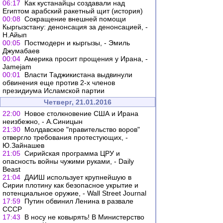
06:17
Как кустанайцы создавали над
Египтом арабский ракетный щит (история)
00:08
Сокращение внешней помощи
Кыргызстану: денонсация за денонсацией, -
Н.Айып
00:05
Постмодерн и кыргызы, - Эмиль
Джумабаев
00:04
Америка просит прощения у Ирана, -
Jamejam
00:01
Власти Таджикистана выдвинули
обвинения еще против 2-х членов
президиума Исламской партии
Четверг, 21.01.2016
22:00
Новое столкновение США и Ирана
неизбежно, - А.Синицын
21:30
Молдавское "правительство воров"
отвергло требования протестующих, -
Ю.Зайнашев
21:05
Сирийская программа ЦРУ и
опасность войны чужими руками, - Daily
Beast
21:04
ДАИШ использует крупнейшую в
Сирии плотину как безопасное укрытие и
потенциальное оружие, - Wall Street Journal
17:59
Путин обвинил Ленина в развале
СССР
17:43
В носу не ковырять! В Министерство