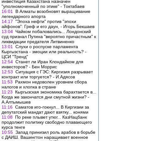
инвестиция Казахстана назначен
"уполномоченный по этике" - Токтабаев
16:01
В Алматы возобновят выращивание
легендарного апорта
14:17
"Эпоха нефти" против "эпохи
айфонов": Греф и его даун, - Игорь Бекшаев
13:04
Чайком побаловались... Лондонский
суд признал Путина "вероятно причастным" к
ликвидации предателя Литвиненко
13:01
Слухи о роспуске парламента
Кыргызстана - эмоции или реальность? -
ЦСИ "Тренд"
12:54
Станет ли Иран Клондайком для
инвесторов? - Бен Моррис
12:53
Ситуация с ГЭС: Киргизия разрывает
контракт или торгуется? - И.Адясов
11:53
Рахмон недоволен уровнем сбора
налогов и хлопка в стране
11:23
Кыргызская экономика барахтается в...
Когда же закончатся дни смутной жизни? -
А.Алтымышев
11:16
Саматов иго-гокнул... В Киргизии за
депутатский мандат дают взятку... конями
11:08
По реке плывет утюг... КазНацбанк
продолжит политику свободно плавающего
курса тенге
10:55
Запад принизил роль арабов в борьбе
с ДАИШ. Вашингтон наращивает военное