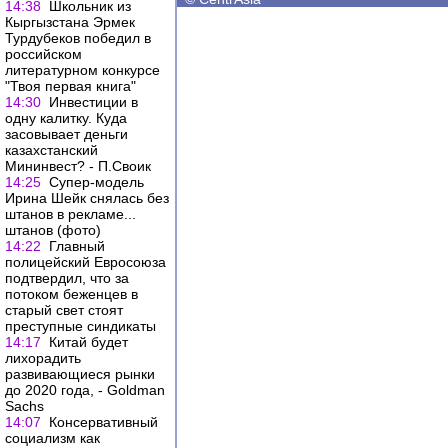
14:38
Школьник из
Кыргызстана Эрмек
Турдубеков победил в
российском
литературном конкурсе
"Твоя первая книга"
14:30
Инвестиции в
одну калитку. Куда
засовывает деньги
казахстанский
Мининвест? - П.Своик
14:25
Супер-модель
Ирина Шейк снялась без
штанов в рекламе...
штанов (фото)
14:22
Главный
полицейский Евросоюза
подтвердил, что за
потоком беженцев в
старый свет стоят
преступные синдикаты
14:17
Китай будет
лихорадить
развивающиеся рынки
до 2020 года, - Goldman
Sachs
14:07
Консервативный
социализм как