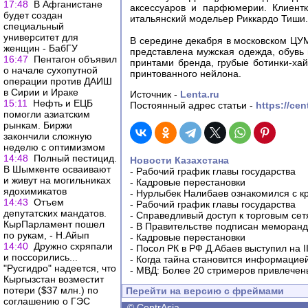
17:48
В Афганистане
аксессуаров и парфюмерии. Клиент
будет создан
итальянский модельер Риккардо Тиши.
специальный
университет для
В середине декабря в московском ЦУ
женщин - БабГУ
представлена мужская одежда, обувь
16:47
Пентагон объявил
принтами бренда, грубые ботинки-хай
о начале сухопутной
принтованного нейлона.
операции против ДАИШ
в Сирии и Ираке
Источник -
Lenta.ru
15:11
Нефть и ЕЦБ
Постоянный адрес статьи -
https://ce
помогли азиатским
рынкам. Биржи
закончили сложную
неделю с оптимизмом
14:48
Полный пестицид.
Новости Казахстана
В Шымкенте осваивают
-
Рабочий график главы государства
и живут на могильниках
-
Кадровые перестановки
ядохимикатов
-
Нурлыбек Налибаев ознакомился с к
14:43
Отъем
-
Рабочий график главы государства
депутатских мандатов.
-
Справедливый доступ к торговым сет
КырПарламент пошел
-
В Правительстве подписан меморанду
по рукам, - Н.Айып
-
Кадровые перестановки
14:40
Дружно схряпали
-
Посол РК в РФ Д.Абаев выступил на 
и поссорились...
-
Когда тайна становится информацие
"Русгидро" надеется, что
-
МВД: Более 20 стримеров привлечены
Кыргызстан возместит
потери ($37 млн.) по
Перейти на версию с фреймами
соглашению о ГЭС
©
CentrAsia