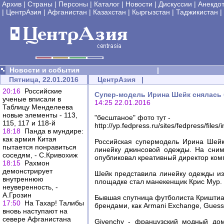
Архив
|
Страны
|
Персоны
|
Каталог
|
Новости
|
Дискуссии
|
Анекдо
|
ЦентрАзия
|
Афганистан
|
Казахстан
|
Кыргызстан
|
Таджикистан
|
Новости и события
|
Пятница, 22.01.2016
ЦентрАзия
|
20:16
Российские
Супер-модель Ирина Шейк снялась б
ученые вписали в
14:25 22.01.2016
Таблицу Менделеева
новые элементы - 113,
"бесштаное" фото тут -
115, 117 и 118-й
http://yp.fedpress.ru/sites/fedpress/
18:18
Панда в мундире:
как армия Китая
Российская супермодель Ирина Шейк
пытается понравиться
линейку джинсовой одежды. На сним
соседям, - С.Кривохиж
опубликовал креативный директор ком
18:15
Рахмон
демонстрирует
Шейк представила линейку одежды из
внутреннюю
площадке стал манекенщик Крис Мур.
неуверенность, -
А.Грозин
Бывшая спутница футболиста Криштиану
17:50
На Тахар! Талибы
брендами, как Armani Exchange, Guess, 
вновь наступают на
севере Афганистана
Givenchy - французский модный до