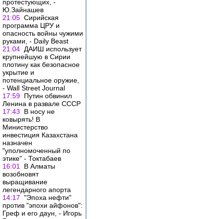
протестующих, -
Ю.Зайнашев
21:05
Сирийская
программа ЦРУ и
опасность войны чужими
руками, - Daily Beast
21:04
ДАИШ использует
крупнейшую в Сирии
плотину как безопасное
укрытие и
потенциальное оружие,
- Wall Street Journal
17:59
Путин обвинил
Ленина в развале СССР
17:43
В носу не
ковырять! В
Министерство
инвестиция Казахстана
назначен
"уполномоченный по
этике" - Токтабаев
16:01
В Алматы
возобновят
выращивание
легендарного апорта
14:17
"Эпоха нефти"
против "эпохи айфонов":
Греф и его даун, - Игорь