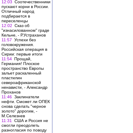
12:03
Соотечественники
пускают корни в России.
Отличный народ
подбирается в
переселенцы
12:02
Сказ об
"изнасилованном" граде
Кельне, - Р.Устраханов
11:57
Успехи без
головокружения.
Российская операция в
Сирии: первые итоги
11:54
Прощай,
Германия! Плоское
пространство Европы
зальет раскаленный
пластилин
североафриканской
ненависти, - Александр
Проханов
11:46
Заклинатели
нефти. Сможет ли ОПЕК
снова сделать "черное
золото" дорогим, -
М.Селезнев
11:31
США и Россия не
смогли преодолеть
разногласия по поводу