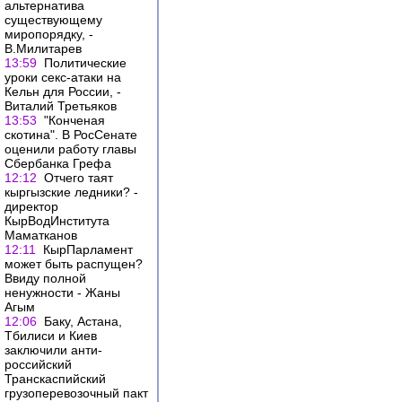
альтернатива
существующему
миропорядку, -
В.Милитарев
13:59
Политические
уроки секс-атаки на
Кельн для России, -
Виталий Третьяков
13:53
"Конченая
скотина". В РосСенате
оценили работу главы
Сбербанка Грефа
12:12
Отчего таят
кыргызские ледники? -
директор
КырВодИнститута
Маматканов
12:11
КырПарламент
может быть распущен?
Ввиду полной
ненужности - Жаны
Агым
12:06
Баку, Астана,
Тбилиси и Киев
заключили анти-
российский
Транскаспийский
грузоперевозочный пакт