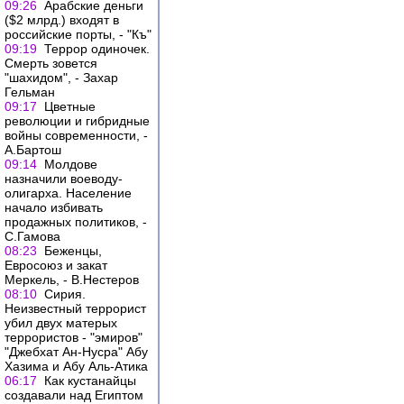
09:26
Арабские деньги
($2 млрд.) входят в
российские порты, - "Къ"
09:19
Террор одиночек.
Смерть зовется
"шахидом", - Захар
Гельман
09:17
Цветные
революции и гибридные
войны современности, -
А.Бартош
09:14
Молдове
назначили воеводу-
олигарха. Население
начало избивать
продажных политиков, -
С.Гамова
08:23
Беженцы,
Евросоюз и закат
Меркель, - В.Нестеров
08:10
Сирия.
Неизвестный террорист
убил двух матерых
террористов - "эмиров"
"Джебхат Ан-Нусра" Абу
Хазима и Абу Аль-Атика
06:17
Как кустанайцы
создавали над Египтом