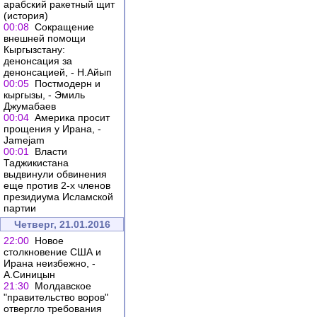
арабский ракетный щит
(история)
00:08
Сокращение
внешней помощи
Кыргызстану:
денонсация за
денонсацией, - Н.Айып
00:05
Постмодерн и
кыргызы, - Эмиль
Джумабаев
00:04
Америка просит
прощения у Ирана, -
Jamejam
00:01
Власти
Таджикистана
выдвинули обвинения
еще против 2-х членов
президиума Исламской
партии
Четверг, 21.01.2016
22:00
Новое
столкновение США и
Ирана неизбежно, -
А.Синицын
21:30
Молдавское
"правительство воров"
отвергло требования