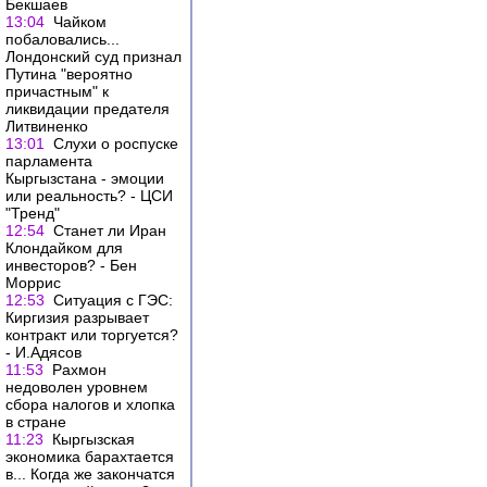
Бекшаев
13:04
Чайком
побаловались...
Лондонский суд признал
Путина "вероятно
причастным" к
ликвидации предателя
Литвиненко
13:01
Слухи о роспуске
парламента
Кыргызстана - эмоции
или реальность? - ЦСИ
"Тренд"
12:54
Станет ли Иран
Клондайком для
инвесторов? - Бен
Моррис
12:53
Ситуация с ГЭС:
Киргизия разрывает
контракт или торгуется?
- И.Адясов
11:53
Рахмон
недоволен уровнем
сбора налогов и хлопка
в стране
11:23
Кыргызская
экономика барахтается
в... Когда же закончатся