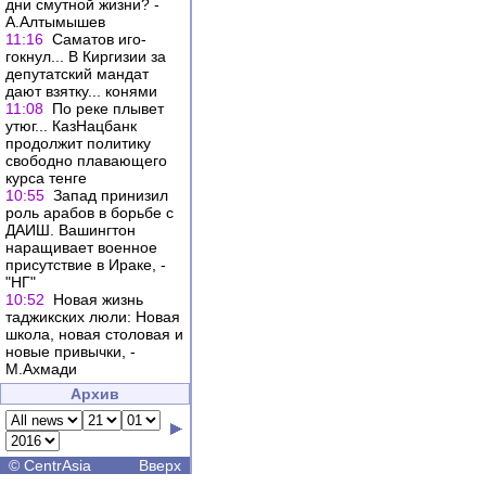
дни смутной жизни? -
А.Алтымышев
11:16
Саматов иго-
гокнул... В Киргизии за
депутатский мандат
дают взятку... конями
11:08
По реке плывет
утюг... КазНацбанк
продолжит политику
свободно плавающего
курса тенге
10:55
Запад принизил
роль арабов в борьбе с
ДАИШ. Вашингтон
наращивает военное
присутствие в Ираке, -
"НГ"
10:52
Новая жизнь
таджикских люли: Новая
школа, новая столовая и
новые привычки, -
М.Ахмади
Архив
©
CentrAsia
Вверх