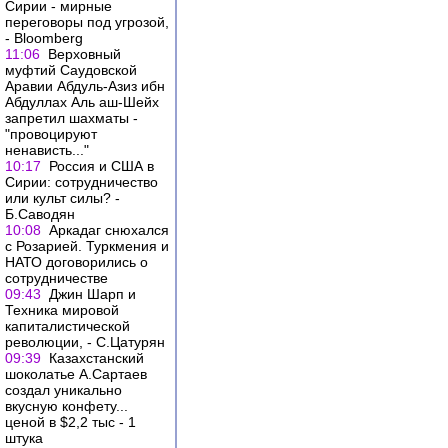
Сирии - мирные
переговоры под угрозой,
- Bloomberg
11:06
Верховный
муфтий Саудовской
Аравии Абдуль-Азиз ибн
Абдуллах Аль аш-Шейх
запретил шахматы -
"провоцируют
ненависть..."
10:17
Россия и США в
Сирии: сотрудничество
или культ силы? -
Б.Саводян
10:08
Аркадаг снюхался
с Розарией. Туркмения и
НАТО договорились о
сотрудничестве
09:43
Джин Шарп и
Техника мировой
капиталистической
революции, - С.Цатурян
09:39
Казахстанский
шоколатье А.Сартаев
создал уникально
вкусную конфету...
ценой в $2,2 тыс - 1
штука