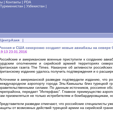
ты
|
Контакты
|
PDA
Туркменистан
|
Узбекистан
|
ЦентрАзия
|
Россия и США синхронно создают новые авиабазы на севере
19:13 23.01.2016
Российские и американские военные приступили к созданию авиаб
курдским ополчением и сирийской армией территориях северо
британская газета The Times. Накануне об активности российски
британскому изданию удалось получить подтверждения и о расшир
Источники в американской разведке подтвердили изданию, что р
международном аэропорту города Эль-Камышлы близ турецкой гр
правительственными силами. По данным источников, россияне обс
укрепрайона, передает "Интерфакс". Главное преимущество аэропор
там приземляться не только истребителям и бомбардировщикам, н
Представители разведки отмечают, что российские специалисты уж
защиты от возможных действий турецкой армии на сирийской границ