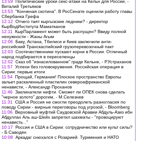
13:59
Политические уроки секс-атаки на Кельн для России, -
Виталий Третьяков
13:53
"Конченая скотина". В РосСенате оценили работу главы
Сбербанка Грефа
12:12
Отчего таят кыргызские ледники? - директор
КырВодИнститута Маматканов
12:11
КырПарламент может быть распущен? Ввиду полной
ненужности - Жаны Агым
12:06
Баку, Астана, Тбилиси и Киев заключили анти-
российский Транскаспийский грузоперевозочный пакт
12:03
Соотечественники пускают корни в России. Отличный
народ подбирается в переселенцы
12:02
Сказ об "изнасилованном" граде Кельне, - Р.Устраханов
11:57
Успехи без головокружения. Российская операция в
Сирии: первые итоги
11:54
Прощай, Германия! Плоское пространство Европы
зальет раскаленный пластилин североафриканской
ненависти, - Александр Проханов
11:46
Заклинатели нефти. Сможет ли ОПЕК снова сделать
"черное золото" дорогим, - М.Селезнев
11:31
США и Россия не смогли преодолеть разногласия по
поводу Сирии - мирные переговоры под угрозой, - Bloomberg
11:06
Верховный муфтий Саудовской Аравии Абдуль-Азиз ибн
Абдуллах Аль аш-Шейх запретил шахматы - "провоцируют
ненависть..."
10:17
Россия и США в Сирии: сотрудничество или культ силы?
- Б.Саводян
10:08
Аркадаг снюхался с Розарией. Туркмения и НАТО