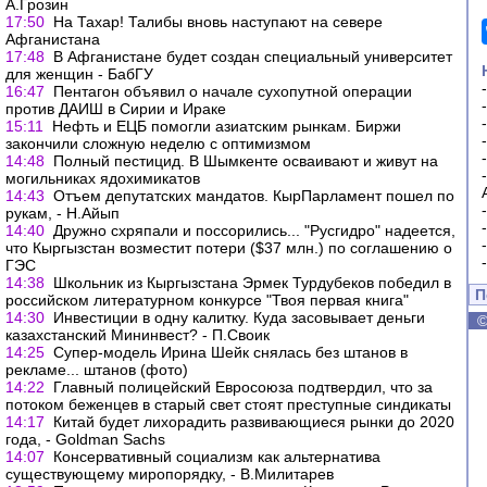
А.Грозин
17:50
На Тахар! Талибы вновь наступают на севере
Афганистана
17:48
В Афганистане будет создан специальный университет
для женщин - БабГУ
16:47
Пентагон объявил о начале сухопутной операции
против ДАИШ в Сирии и Ираке
15:11
Нефть и ЕЦБ помогли азиатским рынкам. Биржи
закончили сложную неделю с оптимизмом
14:48
Полный пестицид. В Шымкенте осваивают и живут на
могильниках ядохимикатов
14:43
Отъем депутатских мандатов. КырПарламент пошел по
рукам, - Н.Айып
14:40
Дружно схряпали и поссорились... "Русгидро" надеется,
что Кыргызстан возместит потери ($37 млн.) по соглашению о
ГЭС
14:38
Школьник из Кыргызстана Эрмек Турдубеков победил в
П
российском литературном конкурсе "Твоя первая книга"
14:30
Инвестиции в одну калитку. Куда засовывает деньги
казахстанский Мининвест? - П.Своик
14:25
Супер-модель Ирина Шейк снялась без штанов в
рекламе... штанов (фото)
14:22
Главный полицейский Евросоюза подтвердил, что за
потоком беженцев в старый свет стоят преступные синдикаты
14:17
Китай будет лихорадить развивающиеся рынки до 2020
года, - Goldman Sachs
14:07
Консервативный социализм как альтернатива
существующему миропорядку, - В.Милитарев