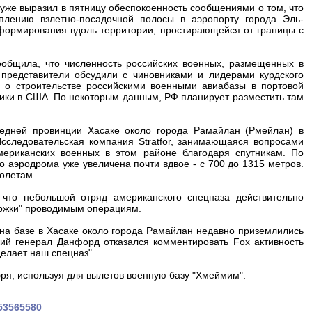
 уже выразил в пятницу обеспокоенность сообщениями о том, что
плению взлетно-посадочной полосы в аэропорту города Эль-
 формирования вдоль территории, простирающейся от границы с
сообщила, что численность российских военных, размещенных в
 представители обсудили с чиновниками и лидерами курдского
 о строительстве российскими военными авиабазы в портовой
ники в США. По некоторым данным, РФ планирует разместить там
едней провинции Хасаке около города Рамайлан (Рмейлан) в
сследовательская компания Stratfor, занимающаяся вопросами
мериканских военных в этом районе благодаря спутникам. По
о аэродрома уже увеличена почти вдвое - с 700 до 1315 метров.
олетам.
что небольшой отряд американского спецназа действительно
держки" проводимым операциям.
 на базе в Хасаке около города Рамайлан недавно приземлились
кий генерал Данфорд отказался комментировать Fox активность
делает наш спецназ".
ря, используя для вылетов военную базу "Хмеймим".
453565580