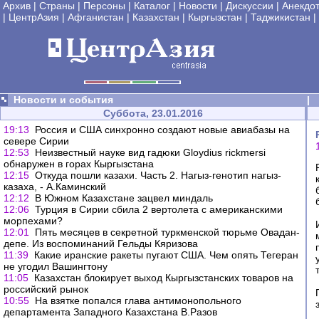
Архив
|
Страны
|
Персоны
|
Каталог
|
Новости
|
Дискуссии
|
Анекдо
|
ЦентрАзия
|
Афганистан
|
Казахстан
|
Кыргызстан
|
Таджикистан
|
Новости и события
|
Суббота, 23.01.2016
19:13
Россия и США синхронно создают новые авиабазы на
севере Сирии
12:53
Неизвестный науке вид гадюки Gloydius rickmersi
обнаружен в горах Кыргызстана
12:15
Откуда пошли казахи. Часть 2. Нагыз-генотип нагыз-
казаха, - А.Каминский
12:12
В Южном Казахстане зацвел миндаль
12:06
Турция в Сирии сбила 2 вертолета с американскими
морпехами?
12:01
Пять месяцев в секретной туркменской тюрьме Овадан-
депе. Из воспоминаний Гельды Кяризова
11:39
Какие иранские ракеты пугают США. Чем опять Тегеран
не угодил Вашингтону
11:05
Казахстан блокирует выход Кыргызстанских товаров на
российский рынок
10:55
На взятке попался глава антимонопольного
департамента Западного Казахстана В.Разов