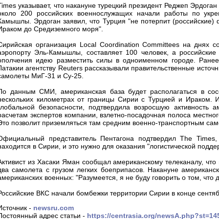
Times указывает, что накануне турецкий президент Реджеп Эрдоган
около 200 российских военнослужащих начали работы по укре
Камышлы. Эрдоган заявил, что Турция "не потерпит (российские)
Ираком до Средиземного моря".
Сирийская организация Local Coordination Committees на днях 
аэропорту Эль-Камышлы, составляет 100 человек, а российские
ополчения идею разместить силы в одноименном городе. Ранее
Латакии агентству Reuters рассказывали правительственные источ
самолеты МиГ-31 и Су-25.
По данным СМИ, американская база будет располагаться в сос
нескольких километрах от границы Сирии с Турцией и Ираком. И
глобальной безопасности, подтвердила возросшую активность а
расчетам экспертов компании, взлетно-посадочная полоса местног
Это позволит приземляться там средним военно-транспортным сам
Официальный представитель Пентагона подтвердил The Times, 
находится в Сирии, и это нужно для оказания "логистической под
Активист из Хасаки Яман сообщал американскому телеканалу, что
два самолета с грузом легких боеприпасов. Накануне американс
американских военных: "Разумеется, я не буду говорить о том, что 
Российские ВКС начали бомбежки территории Сирии в конце сентяб
Источник -
newsru.com
Постоянный адрес статьи -
https://centrasia.org/newsA.php?st=1