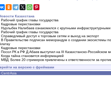
Новости Казахстана
-
Рабочий график главы государства
-
Кадровые перестановки
-
Нурлыбек Налибаев ознакомился с крупными инфраструктурными 
-
Рабочий график главы государства
-
Справедливый доступ к торговым сетям и выход на экспорт
-
В Правительстве подписан меморандум о создании экосистемы по 
Алатау
-
Кадровые перестановки
-
Посол РК в РФ Д.Абаев выступил на III Казахстанско-Российском
-
Когда тайна становится информацией
-
МВД: Более 20 стримеров привлечены к ответственности за проти
ерейти на версию с фреймами
©
CentrAsia