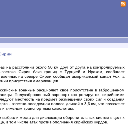
 Сирии
аз на расстоянии около 50 км друг от друга на контролируемых
-востока Сирии близ границ с Турцией и Ираком, сообщает
х военных на севере Сирии сообщал американский канал Fox, а
ении присутствия американцев.
оссийские военные расширяют свое присутствие в заброшенном
аницы. Полузаброшенный аэропорт контролируется сирийскими
ледуют местность на предмет размещения своих сил и создания
та - взлетно-посадочная полоса длиной в 3,6 км, что позволяет
о и тяжелым транспортным самолетам.
е выбрали места для дислокации оборонительных систем в целях
е, в том числе атак против ополчения сирийских курдов.