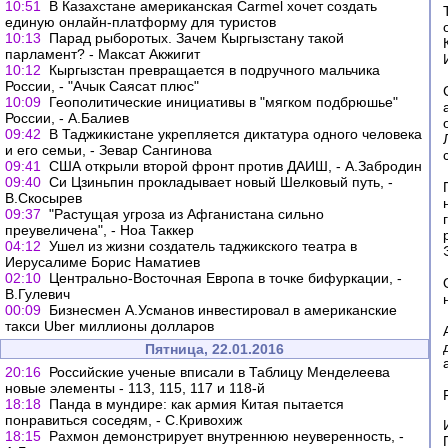
10:51
В Казахстане американская Carmel хочет создать
единую онлайн-платформу для туристов
10:13
Парад рыборотых. Зачем Кыргызстану такой
парламент? - Максат Акжигит
10:12
Кыргызстан превращается в подручного мальчика
России, - "Ачык Саясат плюс"
10:09
Геополитические инициативы в "мягком подбрюшье"
России, - А.Балиев
09:42
В Таджикистане укрепляется диктатура одного человека
и его семьи, - Зевар Сангинова
09:41
США открыли второй фронт против ДАИШ, - А.Забродин
09:40
Си Цзиньпин прокладывает новый Шелковый путь, -
В.Скосырев
09:37
"Растущая угроза из Афганистана сильно
преувеличена", - Ноа Таккер
04:12
Ушел из жизни создатель таджикского театра в
Иерусалиме Борис Наматиев
02:10
Центрально-Восточная Европа в точке бифуркации, -
В.Гулевич
00:09
Бизнесмен А.Усманов инвестировал в американские
такси Uber миллионы долларов
Пятница, 22.01.2016
20:16
Российские ученые вписали в Таблицу Менделеева
новые элементы - 113, 115, 117 и 118-й
18:18
Панда в мундире: как армия Китая пытается
понравиться соседям, - С.Кривохиж
18:15
Рахмон демонстрирует внутреннюю неуверенность, -