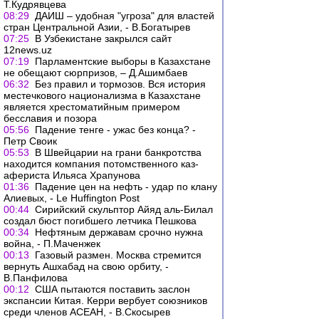
Т.Кудрявцева
08:29
ДАИШ – удобная "угроза" для властей
стран Центральной Азии, - В.Богатырев
07:25
В Узбекистане закрылся сайт
12news.uz
07:19
Парламентские выборы в Казахстане
не обещают сюрпризов, – Д.Ашимбаев
06:32
Без правил и тормозов. Вся история
местечкового национализма в Казахстане
является хрестоматийным примером
бесславия и позора
05:56
Падение тенге - ужас без конца? -
Петр Своик
05:53
В Швейцарии на грани банкротства
находится компания потомственного каз-
афериста Ильяса Храпунова
01:36
Падение цен на нефть - удар по клану
Алиевых, - Le Huffington Post
00:44
Сирийский скульптор Айяд аль-Билал
создал бюст погибшего летчика Пешкова
00:34
Нефтяным державам срочно нужна
война, - П.Маченжек
00:13
Газовый размен. Москва стремится
вернуть Ашхабад на свою орбиту, -
В.Панфилова
00:12
США пытаются поставить заслон
экспансии Китая. Керри вербует союзников
среди членов АСЕАН, - В.Скосырев