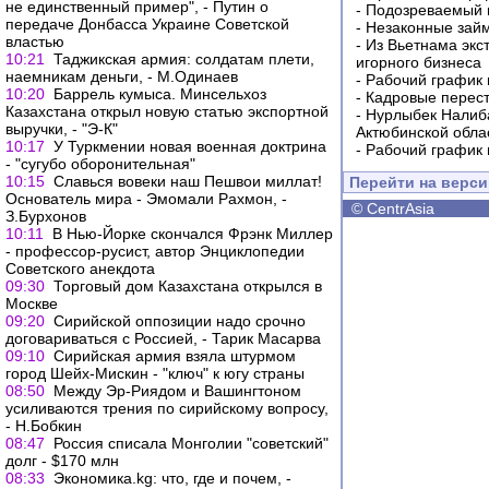
не единственный пример", - Путин о
-
Подозреваемый в
передаче Донбасса Украине Советской
-
Незаконные займ
властью
-
Из Вьетнама экс
10:21
Таджикская армия: солдатам плети,
игорного бизнеса
наемникам деньги, - М.Одинаев
-
Рабочий график 
10:20
Баррель кумыса. Минсельхоз
-
Кадровые перес
Казахстана открыл новую статью экспортной
-
Нурлыбек Налиб
выручки, - "Э-К"
Актюбинской обла
10:17
У Туркмении новая военная доктрина
-
Рабочий график 
- "сугубо оборонительная"
10:15
Славься вовеки наш Пешвои миллат!
Перейти на верс
Основатель мира - Эмомали Рахмон, -
©
CentrAsia
З.Бурхонов
10:11
В Нью-Йорке скончался Фрэнк Миллер
- профессор-русист, автор Энциклопедии
Советского анекдота
09:30
Торговый дом Казахстана открылся в
Москве
09:20
Сирийской оппозиции надо срочно
договариваться с Россией, - Тарик Масарва
09:10
Сирийская армия взяла штурмом
город Шейх-Мискин - "ключ" к югу страны
08:50
Между Эр-Риядом и Вашингтоном
усиливаются трения по сирийскому вопросу,
- Н.Бобкин
08:47
Россия списала Монголии "советский"
долг - $170 млн
08:33
Экономика.kg: что, где и почем, -