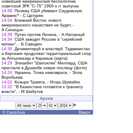
новейший американский беспилотник
советской ЗРК "С-75" 1950-х гг. выпуска
14:58
Почему США убивают Саудовскую
Аравию? - С.Цатурян
14:54
Ближний Восток: нового
американского нашествия не будет, -
А.Синицын
14:39
Путин против Ленина, - А.Нагорный
14:34
США заводят Россию в "сирийский
капкан", - Б.Саводян
14:30
Делимитируй и властвуй. Таджикистан
и Киргизия продолжат территориальный спор
за Алтынмазар и Карамык (карта)
14:29
Элизабет "Шапокляк" Миллард. США
прислали в Душанбе новую послицу (фото)
14:24
Украина. Точка невозврата, - Элла
Воробьева
14:02
Козыри Трампа, - Игорь Шумейко
13:22
"В Казахстане готовятся к транзиту
власти", - М.Шибутов
Архив
©
CentrAsia
Вверх