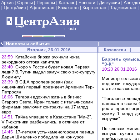
Архив
|
Страны
|
Персоны
|
Каталог
|
Новости
|
Дискуссии
|
Анекдо
|
ЦентрАзия
|
Афганистан
|
Казахстан
|
Кыргызстан
|
Таджикистан
|
Новости и события
|
Вторник, 26.01.2016
Казахстан
|
23:59
Китайские биржи рухнули из-за
Баррель кумыса.
рекордного оттока капитала
"Э-К"
23:40
Скоро у России будет новая Первая
10:20 26.01.2016
леди? В.Путин выдал замуж свою экс-супругу
Людмилу
Министр сельског
23:39
В США прооперирован (рак
подпитки государ
кишечника) первый президент Армении Тер-
статью казахстанс
Петросян
18:06
Тегеран вдохнул жизнь в бизнес
"Поголовье лошаде
Старого Света. Иран только с итальянскими
написал в своем 
фирмами заключит контракты на 17 млрд
роста просто ог
евро
сумму 1 млрд до
14:51
Тайна упавшего в Казахстане "Ми-2".
выручки".
VIP-охотники разбежались, в отличие от
кабанов
По словам минис
14:45
17-летняя усть-каменогорская певица
выпуск сухого к
Дарья Шмаленко победила на конкурсе
прибыльность о