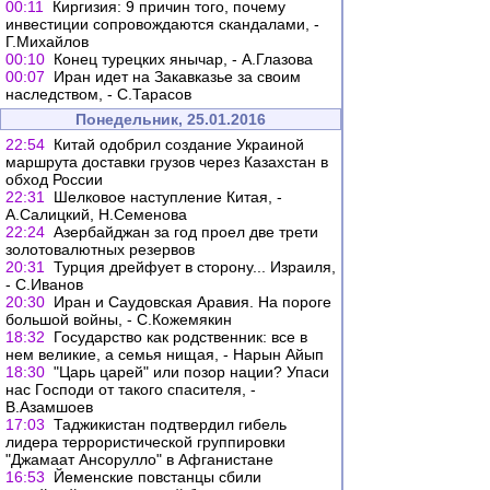
00:11
Киргизия: 9 причин того, почему
инвестиции сопровождаются скандалами, -
Г.Михайлов
00:10
Конец турецких янычар, - А.Глазова
00:07
Иран идет на Закавказье за своим
наследством, - С.Тарасов
Понедельник, 25.01.2016
22:54
Китай одобрил создание Украиной
маршрута доставки грузов через Казахстан в
обход России
22:31
Шелковое наступление Китая, -
А.Салицкий, Н.Семенова
22:24
Азербайджан за год проел две трети
золотовалютных резервов
20:31
Турция дрейфует в сторону... Израиля,
- С.Иванов
20:30
Иран и Саудовская Аравия. На пороге
большой войны, - С.Кожемякин
18:32
Государство как родственник: все в
нем великие, а семья нищая, - Нарын Айып
18:30
"Царь царей" или позор нации? Упаси
нас Господи от такого спасителя, -
В.Азамшоев
17:03
Таджикистан подтвердил гибель
лидера террористической группировки
"Джамаат Ансорулло" в Афганистане
16:53
Йеменские повстанцы сбили