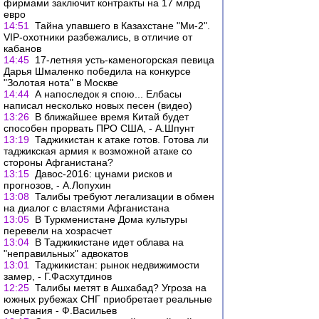
фирмами заключит контракты на 17 млрд
евро
14:51
Тайна упавшего в Казахстане "Ми-2".
VIP-охотники разбежались, в отличие от
кабанов
14:45
17-летняя усть-каменогорская певица
Дарья Шмаленко победила на конкурсе
"Золотая нота" в Москве
14:44
А напоследок я спою... Елбасы
написал несколько новых песен (видео)
13:26
В ближайшее время Китай будет
способен прорвать ПРО США, - А.Шпунт
13:19
Таджикистан к атаке готов. Готова ли
таджикская армия к возможной атаке со
стороны Афганистана?
13:15
Давос-2016: цунами рисков и
прогнозов, - А.Лопухин
13:08
Талибы требуют легализации в обмен
на диалог с властями Афганистана
13:05
В Туркменистане Дома культуры
перевели на хозрасчет
13:04
В Таджикистане идет облава на
"неправильных" адвокатов
13:01
Таджикистан: рынок недвижимости
замер, - Г.Фасхутдинов
12:25
Талибы метят в Ашхабад? Угроза на
южных рубежах СНГ приобретает реальные
очертания - Ф.Васильев