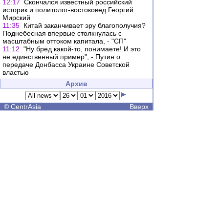
12:17
Скончался известный российский
историк и политолог-востоковед Георгий
Мирский
11:35
Китай заканчивает эру благополучия?
Поднебесная впервые столкнулась с
масштабным оттоком капитала, - "СП"
11:12
"Ну бред какой-то, понимаете! И это
не единственный пример", - Путин о
передаче Донбасса Украине Советской
властью
Архив
©
CentrAsia
Вверх