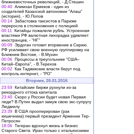
ближневосточных революций, - Д.Стешин
00:40
Алимхан Ермеков - один из
создателей Казахской автономии "Алаш"
(история), - Ю.Попов
00:14
Забастовка таксистов в Париже
переросла в столкновения с полицией
00:11
Китайцы пожалели рубль. Устроенная
властями РФ валютная лихорадка удивляет
иностранцев, - "НГ"
00:09
Эрдоган готовит вторжение в Сирию.
РФ усиливает свою военную группировку на
Ближнем Востоке, - В.Мухин
00:06
Процессы в треугольнике "США–
Китай–Европа", - В.Терехов
00:02
Как Таджикские власти берут под
контроль интернет, - "РО"
Вторник, 26.01.2016
23:59
Китайские биржи рухнули из-за
рекордного оттока капитала
23:40
Скоро у России будет новая Первая
леди? В.Путин выдал замуж свою экс-супругу
Людмилу
23:39
В США прооперирован (рак
кишечника) первый президент Армении Тер-
Петросян
18:06
Тегеран вдохнул жизнь в бизнес
Старого Света. Иран только с итальянскими