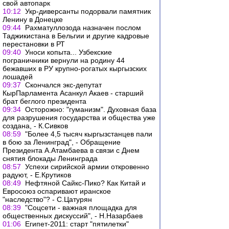
свой автопарк
10:12
Укр-диверсанты подорвали памятник
Ленину в Донецке
09:44
Рахматуллозода назначен послом
Таджикистана в Бельгии и другие кадровые
перестановки в РТ
09:40
Уноси копыта... Узбекские
пограничники вернули на родину 44
бежавших в РУ крупно-рогатых кыргызских
лошадей
09:37
Скончался экс-депутат
КырПарламента Асанкул Акаев - старший
брат беглого президента
09:34
Осторожно: "гуманизм". Духовная база
для разрушения государства и общества уже
создана, - К.Сивков
08:59
"Более 4,5 тысяч кыргызстанцев пали
в бою за Ленинград", - Обращение
Президента А.Атамбаева в связи с Днем
снятия блокады Ленинграда
08:57
Успехи сирийской армии откровенно
радуют, - Е.Крутиков
08:49
Нефтяной Сайкс-Пико? Как Китай и
Евросоюз оспаривают иранское
"наследство"? - С.Цатурян
08:39
"Соцсети - важная площадка для
общественных дискуссий", - Н.Назарбаев
01:06
Египет-2011: старт "пятилетки"