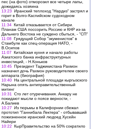
пес (на фото) отморозил все четыре лапы,
дожидаясь хозяина
13:23
Иранский теплоход "Нардиз" застрял и
горит в Волго-Каспийском судоходном
канале
11:34
Китай отказывается от Сибири.
Планам США поссорить Россию и КНР из-за
Дальнего Востока не суждено сбыться, - "СП"
11:08
Грядущий Собор "экуменистов" в
Стамбуле как спец-операция НАТО, -
В.Осипов
11:07
Китайская кухня и начало работы
Азиатского банка инфраструктурных
инвестиций, - Н.Коньков
10:45
Президент Таджикистана Рахмон
назначил дочь Рахмон руководителем своего
аппарата (биография)
10:40
На центральной площади кыргызского
Нарына опять антиправительственный
митинг
10:31
Сто лет отуречивания. Анкару не
покидают мысли о поясе верности, -
А.Балиев
10:27
Из тюрьмы в Калифорнии сбежал
прототип "Ганнибала Лектера" - отбывавший
пожизненное иранский людоед Хусейн
Найери
10:22
КырПравительство на 50% сократило