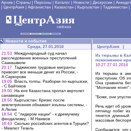
Архив
|
Страны
|
Персоны
|
Каталог
|
Новости
|
Дискуссии
|
Анекдо
|
ЦентрАзия
|
Афганистан
|
Казахстан
|
Кыргызстан
|
Таджикистан
|
Новости и события
|
Среда, 27.01.2016
ЦентрАзия
|
21:53
Международный суд начал
Из тюрьмы в Кал
расследование военных преступлений
пожизненное ир
Саакашвили
10:27 27.01.2016
20:17
Таджикские трудовые мигранты
привозят все меньше денег из России, -
Из тюрьмы в аме
А.Саркорова
преступник. Об э
19:05
Власть толпы. Разборки по-кыргызски,
Она сравнила бе
- С.Байтиков
"Молчание ягнят" 
19:00
На юге Казахстана пропал вертолет
санавиации
"Боже, они упусти
18:56
Кыргызстан: Кризис после
землетрясения обнажает изъяны системы, -
Речь идет об уро
А.Лелик
пятницу побег и
18:54
С "лидером нации" - к дремучему
тянется длинный
феодализму, - М.Наимов
массовые беспоря
18:43
Сколько российских агентов в Турции?
- Мевлют Тезель
Сообщается, что 