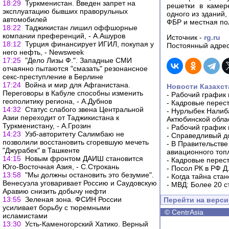
18:29
Туркменистан. Введен запрет на
решетки в камер
эксплуатацию бывших праворульных
одного из зданий
автомобилей
ФБР и местная по
18:22
Таджикистан лишил оффшорные
компании преференций, - А.Ашуров
Источник -
rg.ru
18:12
Турция финансирует ИГИЛ, покупая у
Постоянный адрес
него нефть, - Newsweek
17:25
"Дело Лизы Ф.". Западные СМИ
отчаянно пытаются "смазать" резонансное
секс-преступление в Берлине
17:24
Война и мир для Афганистана.
Новости Казахст
Переговоры в Кабуле способны изменить
-
Рабочий график 
геополитику региона, - А.Дубнов
-
Кадровые перес
14:32
Статус слабого звена Центральной
-
Нурлыбек Налиб
Азии переходит от Таджикистана к
Актюбинской обла
Туркменистану, - А.Грозин
-
Рабочий график 
14:23
Узб-авторитету Салимбаю не
-
Справедливый до
позволили восстановить сгоревшую мечеть
-
В Правительстве
"Джурабек" в Ташкенте
авиационного топ
14:15
Новым фронтом ДАИШ становится
-
Кадровые перес
Юго-Восточная Азия, - С.Строкань
-
Посол РК в РФ Д
13:58
"Мы должны остановить это безумие".
-
Когда тайна ста
Венесуэла уговаривает Россию и Саудовскую
-
МВД: Более 20 с
Аравию снизить добычу нефти
13:55
Зеленая зона. ФСИН России
Перейти на верс
усиливает борьбу с тюремными
©
CentrAsia
исламистами
13:30
Усть-Каменогорский Хатико. Верный