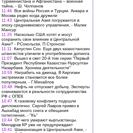
Туркменистана и Афганистана – военная
тайна, - Ш. Чолпанов
11:46
Все войны России и Турции. Анкара и
Москва редко когда дружили
11:43
Центральная Азия погружается в
эпоху средневекового управления, - Малик
Мансур
11:25
Насколько США хотят и могут
сохранить свое влияние в Центральной
Азии? - Р.Сокольски, П.Стронски
11:11
Капустин Сон. Еще двух казахстанских
штангистов уличили в употреблении допинга
11:07
Вышел в свет 20-й том серии "Первый
Президент Республики Казахстан Нурсултан
Назарбаев. Хроника деятельности"
10:59
Награбить на джихад. В Киргизии
экстремизм становится все более
популярным, - Г.Михайлов
10:48
Нефть не отпускает добычу. Эксперты
сомневаются в реальности сотрудничества
РФ с ОПЕК
10:47
К газовому конфликту подошли
дипломатично. Сергей Лавров привез в
Ашхабад много снега и обещания
потепления, - "Къ"
10:44
От чего умирают кыргызстанцы.
Минздрав КР уже не предупреждает
10:41
Шаманизация в Центральной Азии, -