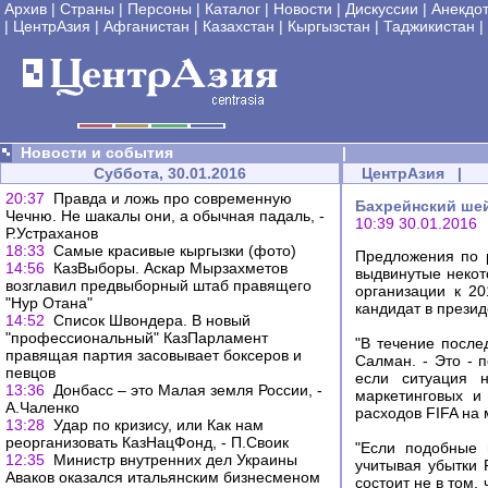
Архив
|
Страны
|
Персоны
|
Каталог
|
Новости
|
Дискуссии
|
Анекдо
|
ЦентрАзия
|
Афганистан
|
Казахстан
|
Кыргызстан
|
Таджикистан
|
Новости и события
|
Суббота, 30.01.2016
ЦентрАзия
|
20:37
Правда и ложь про современную
Бахрейнский шей
Чечню. Не шакалы они, а обычная падаль, -
10:39 30.01.2016
Р.Устраханов
18:33
Самые красивые кыргызки (фото)
Предложения по 
14:56
КазВыборы. Аскар Мырзахметов
выдвинутые некот
возглавил предвыборный штаб правящего
организации к 20
"Нур Отана"
кандидат в прези
14:52
Список Швондера. В новый
"профессиональный" КазПарламент
"В течение после
правящая партия засовывает боксеров и
Салман. - Это - 
певцов
если ситуация 
13:36
Донбасс – это Малая земля России, -
маркетинговых и
А.Чаленко
расходов FIFA на 
13:28
Удар по кризису, или Как нам
реорганизовать КазНацФонд, - П.Своик
"Если подобные 
12:35
Министр внутренних дел Украины
учитывая убытки 
Аваков оказался итальянским бизнесменом
состоит не в том,