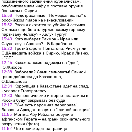
пожизненного заключения журналистам,
опубликовавшим инфу о поставке оружия
боевикам в Сирии
15:58
Недотраханные. "Немецкая волна" о
российском пиаре на изнасиловании
15:52
Россия охотится за убийцей летчика.
Сколько еще бегать туркменскому горному
партизану Челику? - Халук Тургут
15:49
Кого выберет Рахмон - Иран или
Саудовскую Аравию? - Б.Карабанов
15:20
Третий фронт Пентагона. Рискнут ли
США вводить войска в Сирию, Ирак и Ливию,
- "СП"
12:45
Казахстанские надежды на "дно", -
Ю.Жихорь
12:38
Заболели? Сами свиноваты! Свиной
грипп добрался до Казахстана, -
О.Шишанова
12:34
Коррупция в Казахстане идет на спад,
- уверяет Transparency
12:30
Мошеннические интернет-магазины в
России будут закрывать без суда
12:17
"Уже есть паромная переправа".
Лавров и Аркадаг говорят о "единой позиции"
11:55
Могила Абу Рейхана Беруни в
афганском Герате – на грани окончательного
разрушения (фото)
11:52
Что происходит на границе