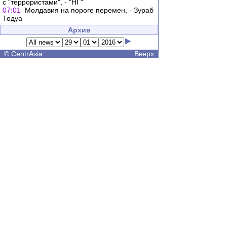
с "террористами", - "НГ"
07:01
Молдавия на пороге перемен, - Зураб
Тодуа
Архив
©
CentrAsia
Вверх