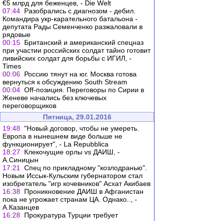
€5 млрд для беженцев, - Die Welt
07:44
Разобрались с диагнозом - дебил.
Командира укр-карательного батальона -
депутата Рады Семенченко разжаловали в
рядовые
00:15
Британский и американский спецназ
при участии российских солдат тайно готовит
ливийских солдат для борьбы с ИГИЛ, -
Times
00:06
Россию тянут на юг. Москва готова
вернуться к обсуждению South Stream
00:04
Off-позиция. Переговоры по Сирии в
Женеве начались без ключевых
переговорщиков
Пятница, 29.01.2016
19:48
"Новый договор, чтобы не умереть.
Европа в нынешнем виде больше не
функционирует", - La Repubblica
18:27
Клекочущие орлы vs ДАИШ, -
А.Синицын
17:21
Спец по прикладному "козлодранью".
Новым Иссык-Кульским губернатором стал
изобретатель "игр кочевников" Асхат Акибаев
16:38
Проникновение ДАИШ в Афганистан
пока не угрожает странам ЦА. Однако.., -
А.Казанцев
16:28
Прокуратура Турции требует