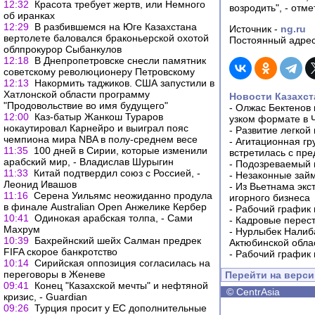
12:32
Красота требует жертв, или Немного
возродить", - отм
об иранках
12:29
В разбившемся на Юге Казахстана
Источник -
ng.ru
вертолете баловался браконьерской охотой
Постоянный адрес
облпрокурор Сыбанкулов
12:18
В Днепропетровске снесли памятник
советскому революционеру Петровскому
12:13
Накормить таджиков. США запустили в
Хатлонской области программу
Новости Казахст
"Продовольствие во имя будущего"
-
Олжас Бектенов 
12:00
Каз-батыр Жанкош Тураров
узком формате в 
нокаутировал Карнейро и выиграл пояс
-
Развитие легкой
чемпиона мира NBA в полу-среднем весе
-
Агитационная гр
11:35
100 дней в Сирии, которые изменили
встретилась с пр
арабский мир, - Владислав Шурыгин
-
Подозреваемый в
11:33
Китай подтвердил союз с Россией, -
-
Незаконные займ
Леонид Ивашов
-
Из Вьетнама экс
11:16
Серена Уильямс неожиданно продула
игорного бизнеса
в финале Australian Open Анжелике Кербер
-
Рабочий график 
10:41
Одинокая арабская толпа, - Сами
-
Кадровые перес
Махрум
-
Нурлыбек Налиб
10:39
Бахрейнский шейх Салман предрек
Актюбинской обла
FIFA скорое банкротство
-
Рабочий график 
10:14
Сирийская оппозиция согласилась на
переговоры в Женеве
Перейти на верс
09:41
Конец "Казахской мечты" и нефтяной
©
CentrAsia
кризис, - Guardian
09:26
Турция просит у ЕС дополнительные