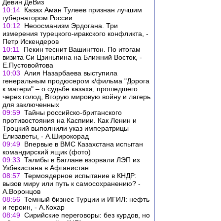
Девин ДеВиз
10:14
Казах Аман Тулеев признан лучшим
губернатором России
10:12
Неоосманизм Эрдогана. Три
измерения турецкого-иракского конфликта, -
Петр Искендеров
10:11
Пекин теснит Вашингтон. По итогам
визита Си Цзиньпина на Ближний Восток, -
Е.Пустовойтова
10:03
Алия Назарбаева выступила
генеральным продюсером к/фильма "Дорога
к матери" – о судьбе казаха, прошедшего
через голод, Вторую мировую войну и лагерь
для заключенных
09:59
Тайны российско-британского
противостояния на Каспиии. Как Ленин и
Троцкий выполнили указ императрицы
Елизаветы, - А.Широкорад
09:49
Впервые в ВМС Казахстана испытан
командирский ящик (фото)
09:33
Талибы в Баглане взорвали ЛЭП из
Узбекистана в Афганистан
08:57
Термоядерное испытание в КНДР:
вызов миру или путь к самосохранению? -
А.Воронцов
08:56
Темный бизнес Турции и ИГИЛ: нефть
и героин, - А.Кохар
08:49
Сирийские переговоры: без курдов, но