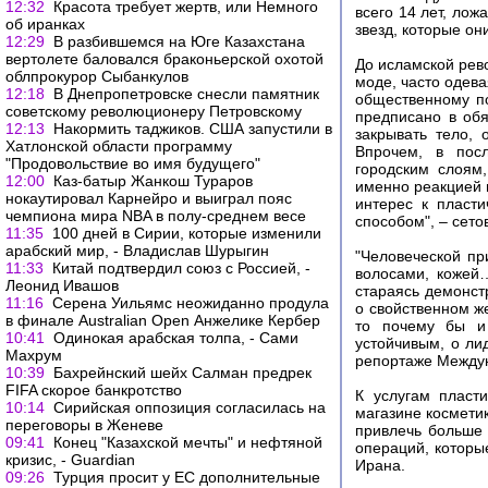
12:32
Красота требует жертв, или Немного
всего 14 лет, лож
об иранках
звезд, которые он
12:29
В разбившемся на Юге Казахстана
вертолете баловался браконьерской охотой
До исламской рев
облпрокурор Сыбанкулов
моде, часто одева
12:18
В Днепропетровске снесли памятник
общественному п
советскому революционеру Петровскому
предписано в обя
12:13
Накормить таджиков. США запустили в
закрывать тело, 
Хатлонской области программу
Впрочем, в пос
"Продовольствие во имя будущего"
городским слоям,
12:00
Каз-батыр Жанкош Тураров
именно реакцией 
нокаутировал Карнейро и выиграл пояс
интерес к пласт
чемпиона мира NBA в полу-среднем весе
способом", – сето
11:35
100 дней в Сирии, которые изменили
арабский мир, - Владислав Шурыгин
"Человеческой пр
11:33
Китай подтвердил союз с Россией, -
волосами, кожей…
Леонид Ивашов
стараясь демонст
11:16
Серена Уильямс неожиданно продула
о свойственном ж
в финале Australian Open Анжелике Кербер
то почему бы и 
10:41
Одинокая арабская толпа, - Сами
устойчивым, о ли
Махрум
репортаже Междун
10:39
Бахрейнский шейх Салман предрек
FIFA скорое банкротство
К услугам пласт
10:14
Сирийская оппозиция согласилась на
магазине космети
переговоры в Женеве
привлечь больше 
09:41
Конец "Казахской мечты" и нефтяной
операций, которы
кризис, - Guardian
Ирана.
09:26
Турция просит у ЕС дополнительные