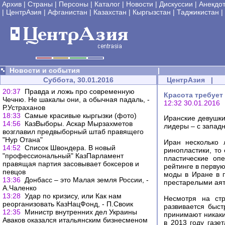
Архив
|
Страны
|
Персоны
|
Каталог
|
Новости
|
Дискуссии
|
Анекдо
|
ЦентрАзия
|
Афганистан
|
Казахстан
|
Кыргызстан
|
Таджикистан
|
Новости и события
|
Суббота, 30.01.2016
ЦентрАзия
|
20:37
Правда и ложь про современную
Красота требует
Чечню. Не шакалы они, а обычная падаль, -
12:32 30.01.2016
Р.Устраханов
18:33
Самые красивые кыргызки (фото)
Иранские девушки
14:56
КазВыборы. Аскар Мырзахметов
лидеры – с запад
возглавил предвыборный штаб правящего
"Нур Отана"
Иран несколько 
14:52
Список Швондера. В новый
ринопластики, то
"профессиональный" КазПарламент
пластические оп
правящая партия засовывает боксеров и
рейтинге в первую
певцов
моды в Иране в 
13:36
Донбасс – это Малая земля России, -
престарелыми ая
А.Чаленко
13:28
Удар по кризису, или Как нам
Несмотря на стр
реорганизовать КазНацФонд, - П.Своик
развивается быс
12:35
Министр внутренних дел Украины
принимают никаки
Аваков оказался итальянским бизнесменом
в 2013 году газе