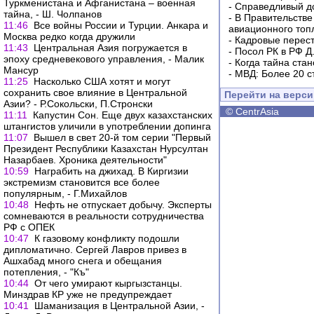
Туркменистана и Афганистана – военная
-
Справедливый до
тайна, - Ш. Чолпанов
-
В Правительстве
11:46
Все войны России и Турции. Анкара и
авиационного топ
Москва редко когда дружили
-
Кадровые перес
11:43
Центральная Азия погружается в
-
Посол РК в РФ Д
эпоху средневекового управления, - Малик
-
Когда тайна ста
Мансур
-
МВД: Более 20 с
11:25
Насколько США хотят и могут
сохранить свое влияние в Центральной
Перейти на верс
Азии? - Р.Сокольски, П.Стронски
©
CentrAsia
11:11
Капустин Сон. Еще двух казахстанских
штангистов уличили в употреблении допинга
11:07
Вышел в свет 20-й том серии "Первый
Президент Республики Казахстан Нурсултан
Назарбаев. Хроника деятельности"
10:59
Награбить на джихад. В Киргизии
экстремизм становится все более
популярным, - Г.Михайлов
10:48
Нефть не отпускает добычу. Эксперты
сомневаются в реальности сотрудничества
РФ с ОПЕК
10:47
К газовому конфликту подошли
дипломатично. Сергей Лавров привез в
Ашхабад много снега и обещания
потепления, - "Къ"
10:44
От чего умирают кыргызстанцы.
Минздрав КР уже не предупреждает
10:41
Шаманизация в Центральной Азии, -