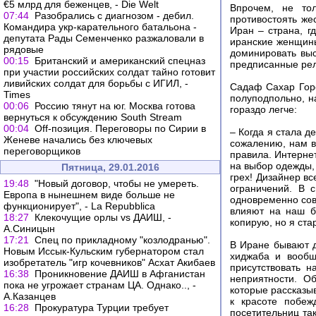
€5 млрд для беженцев, - Die Welt
Впрочем, не то
07:44
Разобрались с диагнозом - дебил.
противостоять же
Командира укр-карательного батальона -
Иран – страна, г
депутата Рады Семенченко разжаловали в
иранские женщины
рядовые
доминировать выс
00:15
Британский и американский спецназ
предписанные ре
при участии российских солдат тайно готовит
ливийских солдат для борьбы с ИГИЛ, -
Садаф Сахар Горе
Times
полуподпольно, н
00:06
Россию тянут на юг. Москва готова
гораздо легче:
вернуться к обсуждению South Stream
00:04
Off-позиция. Переговоры по Сирии в
– Когда я стала д
Женеве начались без ключевых
сожалению, нам в
переговорщиков
правила. Интернет
на выбор одежды, 
Пятница, 29.01.2016
грех! Дизайнер вс
19:48
"Новый договор, чтобы не умереть.
ограничений. В 
Европа в нынешнем виде больше не
одновременно сов
функционирует", - La Repubblica
влияют на наш б
18:27
Клекочущие орлы vs ДАИШ, -
копирую, но я ста
А.Синицын
17:21
Спец по прикладному "козлодранью".
В Иране бывают д
Новым Иссык-Кульским губернатором стал
хиджаба и вообщ
изобретатель "игр кочевников" Асхат Акибаев
присутствовать 
16:38
Проникновение ДАИШ в Афганистан
неприятности. О
пока не угрожает странам ЦА. Однако.., -
которые рассказы
А.Казанцев
к красоте побеж
16:28
Прокуратура Турции требует
посетительниц так