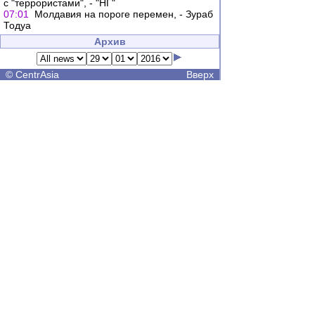
с "террористами", - "НГ"
07:01
Молдавия на пороге перемен, - Зураб
Тодуа
Архив
©
CentrAsia
Вверх