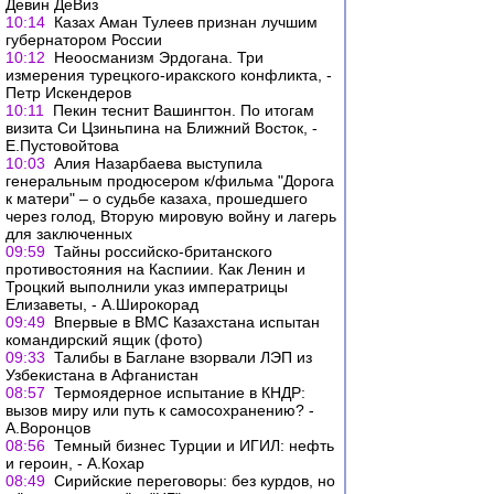
Девин ДеВиз
10:14
Казах Аман Тулеев признан лучшим
губернатором России
10:12
Неоосманизм Эрдогана. Три
измерения турецкого-иракского конфликта, -
Петр Искендеров
10:11
Пекин теснит Вашингтон. По итогам
визита Си Цзиньпина на Ближний Восток, -
Е.Пустовойтова
10:03
Алия Назарбаева выступила
генеральным продюсером к/фильма "Дорога
к матери" – о судьбе казаха, прошедшего
через голод, Вторую мировую войну и лагерь
для заключенных
09:59
Тайны российско-британского
противостояния на Каспиии. Как Ленин и
Троцкий выполнили указ императрицы
Елизаветы, - А.Широкорад
09:49
Впервые в ВМС Казахстана испытан
командирский ящик (фото)
09:33
Талибы в Баглане взорвали ЛЭП из
Узбекистана в Афганистан
08:57
Термоядерное испытание в КНДР:
вызов миру или путь к самосохранению? -
А.Воронцов
08:56
Темный бизнес Турции и ИГИЛ: нефть
и героин, - А.Кохар
08:49
Сирийские переговоры: без курдов, но