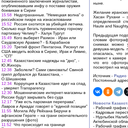
пожизненного заключения журналистам,
ныне.
опубликовавшим инфу о поставке оружия
боевикам в Сирии
Желание иранских
15:58
Недотраханные. "Немецкая волна" о
Хасан Рухани – э
российском пиаре на изнасиловании
определенной ст
15:52
Россия охотится за убийцей летчика.
Haute and Naught
Сколько еще бегать туркменскому горному
партизану Челику? - Халук Тургут
Предыдущая подоб
15:49
Кого выберет Рахмон - Иран или
словам фотограф
Саудовскую Аравию? - Б.Карабанов
снимках можно у
15:20
Третий фронт Пентагона. Рискнут ли
девушка-модель 
США вводить войска в Сирию, Ирак и Ливию,
опасалась, что 
- "СП"
момент к камере 
12:45
Казахстанские надежды на "дно", -
что его сфотогр
Ю.Жихорь
посмотрел на мод
12:38
Заболели? Сами свиноваты! Свиной
грипп добрался до Казахстана, -
Источник -
Радио
О.Шишанова
Постоянный адрес
12:34
Коррупция в Казахстане идет на спад,
- уверяет Transparency
12:30
Мошеннические интернет-магазины в
России будут закрывать без суда
12:17
"Уже есть паромная переправа".
Новости Казахст
Лавров и Аркадаг говорят о "единой позиции"
-
Рабочий график 
11:55
Могила Абу Рейхана Беруни в
-
Кадровые перес
афганском Герате – на грани окончательного
-
Нурлыбек Налиб
разрушения (фото)
Актюбинской обла
11:52
Что происходит на границе
-
Рабочий график 