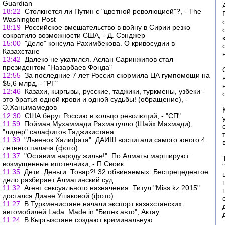
Guardian
18:22
Столкнется ли Путин с "цветной революцией"?, - The
Washington Post
18:19
Российское вмешательство в войну в Сирии резко
сократило возможности США, - Д. Сэнджер
15:00
"Дело" консула Рахимбекова. О кривосудии в
Казахстане
13:42
Далеко не укатился. Аслан Саринжипов стал
президентом "Назарбаев Фонда"
12:55
За последние 7 лет Россия скормила ЦА гумпомощи на
$5,6 млрд, - "РГ"
12:46
Казахи, кыргызы, русские, таджики, туркмены, узбеки -
это братья одной крови и одной судьбы! (обращение), -
Э.Ханымамедов
12:30
США берут Россию в кольцо революций, - "СП"
11:59
Пойман Мухаммади Рахматулло (Шайх Махмади),
"лидер" салафитов Таджикистана
11:39
"Львенок Халифата". ДАИШ воспитали самого юного 4
летнего палача (фото)
11:37
"Оставим народу жилье!". По Алматы маршируют
возмущенные ипотечники, - П.Своик
11:35
Дети. Деньги. Товар?! 32 обвиняемых. Беспрецедентое
дело разбирает Алматинский суд
11:32
Агент сексуального назначения. Титул "Miss.kz 2015"
достался Диане Ушаковой (фото)
11:27
В Туркменистане начали экспорт казахстанских
автомобилей Lada. Made in "Бипек авто", Актау
11:24
В Кыргызстане создают криминальную