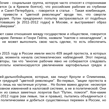
бочие - социальная группа, которую часто относят к сторонникам
тся (а в Кремле боятся), что российские рабочие из глубинки
 Санкт-Петербурга, - говорится в статье. - Такая комбинация,
привести к "цветной революции" вроде тех, что свергли
рузия. Путин предпринял попытку застраховаться от подобных
товавших [в 2011-2012 годах] в Москве, и выстраивает образ
айкерами".
ют сами отношения между государством и обществом, говорится
Марию Липман и Генри Гейла, назвали "пактом о ненападении", в
о не может выполнить свою часть сделки, то есть обеспечить
 2015 году в России имели место 409 акций протеста, в которых
ода, момента начала систематических наблюдений. Этот период
вторы, так что "многие рабочие явно не собираются следовать
арплаты компенсируются увеличением картофельных грядок и
ей-дальнобойщиков, которые, как пишут Кроули и Олимпиева,
и грядущей "цветной революции". Во-первых, "акции протеста в
о лишь на частичные уступки... Но более важно другое: несмотря
овном изменений в налоговой системе, а не в политической. Они
н из самых заметных лозунгов был "Путин, помоги!". Кое-какие
012 годов (как левые, так и правые), пытались объединиться с
 политическими и добиться существенных перемен в России, но