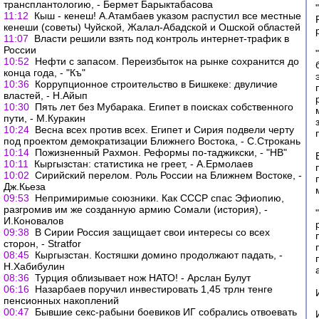
трансплантологию, - Бермет Барыктабасова
11:12
Кыш - кенеш! А.Атамбаев указом распустил все местные
кенеши (советы) Чуйской, Жалал-Абадской и Ошской областей
11:07
Власти решили взять под контроль интернет-трафик в
России
10:52
Нефти с запасом. Переизбыток на рынке сохранится до
конца года, - "Къ"
10:36
Коррупционное строительство в Бишкеке: двуличие
властей, - Н.Айып
10:30
Пять лет без Мубарака. Египет в поисках собственного
пути, - М.Куракин
10:24
Весна всех против всех. Египет и Сирия подвели черту
под проектом демократизации Ближнего Востока, - С.Строкань
10:14
Пожизненный Рахмон. Реформы по-таджикски, - "НВ"
10:11
Кыргызстан: статистика не греет, - А.Ермолаев
10:02
Сирийский перелом. Роль России на Ближнем Востоке, -
Дж.Кьеза
09:53
Непримиримые союзники. Как СССР спас Эфиопию,
разгромив им же созданную армию Сомали (история), -
И.Коновалов
09:38
В Сирии Россия защищает свои интересы со всех
сторон, - Stratfor
08:45
Кыргызстан. Костяшки домино продолжают падать, -
Н.Хабибулин
08:36
Турция облизывает нож НАТО! - Арслан Булут
06:16
Назарбаев поручил инвестировать 1,45 трлн тенге
пенсионных накоплений
00:47
Бывшие секс-рабыни боевиков ИГ собрались отвоевать