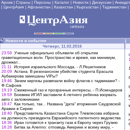
Архив
|
Страны
|
Персоны
|
Каталог
|
Новости
|
Дискуссии
|
Анекдо
|
ЦентрАзия
|
Афганистан
|
Казахстан
|
Кыргызстан
|
Таджикистан
|
Новости и события
|
Четверг, 11.02.2016
23:58
Ученые официально объявили об открытии
гравитационных волн. Пространство и время, как минимум,
дрожжат...
21:11
История израильского Моссада, - Л.Решетников
20:09
Астана. В резонансном убийстве студента Ерасыла
Аубакирова замешаны VIPы?
19:46
Зачем киргизы развязали войну флагов с таджиками? -
Ф.Сафоев
19:19
Сжиженный газ и прозрачные интересы, - П.Искендеров
18:59
Боевики ИГИЛ заставили 4-летнего ребенка взорвать
авто с заложниками
18:47
Как только, так... Названа "дата" вторжения Саудовской
Аравии в Сирию
18:40
Представитель Казахстана Сауле Тлевлесова избрана
на должность президента Евразийского патентного ведомства
18:36
Иран готовится к транзиту газа в Европу через Грузию
18:28
Битва за Алеппо: отповедь Америке и всему миру, -