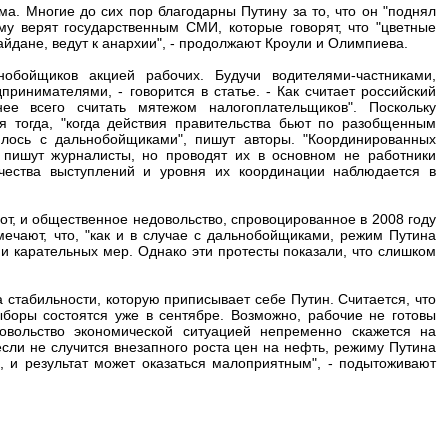
а. Многие до сих пор благодарны Путину за то, что он "поднял
му верят государственным СМИ, которые говорят, что "цветные
айдане, ведут к анархии", - продолжают Кроули и Олимпиева.
нобойщиков акцией рабочих. Будучи водителями-частниками,
инимателями, - говорится в статье. - Как считает российский
ее всего считать мятежом налогоплательщиков". Поскольку
 тогда, "когда действия правительства бьют по разобщенным
илось с дальнобойщиками", пишут авторы. "Координированных
 пишут журналисты, но проводят их в основном не работники
ичества выступлений и уровня их координации наблюдается в
от, и общественное недовольство, спровоцированное в 2008 году
мечают, что, "как и в случае с дальнобойщиками, режим Путина
и карательных мер. Однако эти протесты показали, что слишком
а стабильности, которую приписывает себе Путин. Считается, что
ыборы состоятся уже в сентябре. Возможно, рабочие не готовы
овольство экономической ситуацией непременно скажется на
 если не случится внезапного роста цен на нефть, режиму Путина
 и результат может оказаться малоприятным", - подытоживают