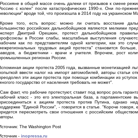
"Россияне в общей массе очень далеки от призывов к смене режим
Россию с колен" после катастрофических 1990-х. Они по-прежне
революции" вроде той, что произошла в 2014 году на украинском М
"Кроме того, есть вопрос: можно ли считать восстание даль
большинство российских дальнобойщиков являются мелкими предпр
эксперт Дмитрий Орешкин, протест дальнобойщиков правильн
профсоюзы в России слабы, масштабные выступления случаются
рабочим как по представителям одной категории, как это случ
межрегиональных трудовых акций протеста" становится больше,
заводов, а бюджетники - врачи и учителя. Впрочем, рост кол
промышленных регионах России.
Вспоминая акции протеста 2005 года, вызванные монетизацией льг
попыткой ввести налог на импорт автомобилей, авторы статьи от
преодолел эти акции протеста при помощи комбинации из уступок 
многого государство от населения требовать не может".
"Сам факт, что рабочие протестуют, ставит под вопрос роль гарант
рабочий класс - это его электоральная база, а парламентские в
присоединиться к акциям протеста против Путина, однако нед
поддержке "Единой России", - говорится в статье. "Короче говоря,
придется пересмотреть свои отношения с российским обществом,
авторы.
Источник: The Washington Post
Источник -
inopressa.ru