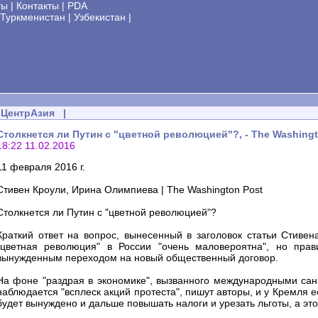
ты
|
Контакты
|
PDA
Туркменистан
|
Узбекистан
|
ЦентрАзия
|
Столкнется ли Путин с "цветной революцией"?, - The Washingt
18:22 11.02.2016
11 февраля 2016 г.
Стивен Кроули, Ирина Олимпиева | The Washington Post
Столкнется ли Путин с "цветной революцией"?
Краткий ответ на вопрос, вынесенный в заголовок статьи Стиве
"цветная революция" в России "очень маловероятна", но прав
вынужденным переходом на новый общественный договор.
На фоне "раздрая в экономике", вызванного международными сан
наблюдается "всплеск акций протеста", пишут авторы, и у Кремля е
будет вынуждено и дальше повышать налоги и урезать льготы, а это