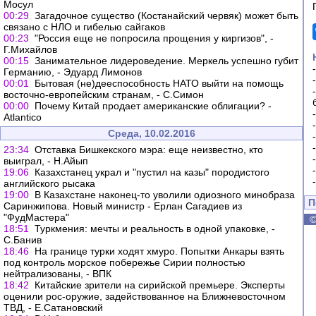
Мосул
00:29
Загадочное существо (Костанайский червяк) может быть
связано с НЛО и гибелью сайгаков
00:23
"Россия еще не попросила прощения у киргизов", -
Г.Михайлов
00:15
Занимательное лидероведение. Меркель успешно губит
Германию, - Эдуард Лимонов
00:01
Бытовая (не)дееспособность НАТО выйти на помощь
восточно-европейским странам, - С.Симон
00:00
Почему Китай продает американские облигации? -
Atlantico
Среда, 10.02.2016
23:34
Отставка Бишкекского мэра: еще неизвестно, кто
выиграл, - Н.Айып
19:06
Казахстанец украл и "пустил на казы" породистого
английского рысака
19:00
В Казахстане наконец-то уволили одиозного минобраза
П
Саринжипова. Новый министр - Ерлан Сагадиев из
"ФудМастера"
18:51
Туркмения: мечты и реальность в одной упаковке, -
С.Банив
18:46
На границе турки ходят хмуро. Попытки Анкары взять
под контроль морское побережье Сирии полностью
нейтрализованы, - ВПК
18:42
Китайские зрители на сирийской премьере. Эксперты
оценили рос-оружие, задействованное на Ближневосточном
ТВД, - Е.Сатановский