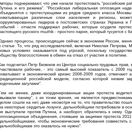
Авторы подчеркивают, что уже начали протестовать "российские ра
Путина и его режима". "Российская либеральная оппозиция надее
объединятся с протестующими из рядов среднего класса Москвы и
охватывающая различные слои населения и регионы, может 
коррумпированных лидеров в постсоветских странах Украина и Г
событий - отчасти поддержал рабочих, которые осудили протес
настоящего русского muzhik - простого парня, который тусуется с б
Однако процессы, происходящие сейчас в экономике России, меня
в статье. То, что ряд исследователей, включая Николая Петрова, 
новых условиях оказывается под угрозой, поскольку государств
обществу благосостояние в обмен на отказ от участия в политике.
Как подсчитал Петр Бизюков из Центра социально-трудовых прав, в
участвовали рабочие, - это самый высокий показатель с 2008 г
охватывает и экономический кризис 2008-2009 годов, отмечают а
традиционной российской модели, согласно которой низкие з
водочными загулами".
Тем не менее, даже координированные акции протеста водител
"вызвали панику", с их точки зрения, не являются предвестникам
целом сошли на нет, даже несмотря на то, что правительство пошл
на некоторые сердитые лозунги, дальнобойщики потребовали в осн
не выступили против Путина, а наоборот, обратились к нему. Оди
оппозиционные объединения, стоявшие за акциями протеста 2011-2
дальнобойщиками, чтобы экономические требования совместить с
дальнобойщикам это оказалось не нужно".