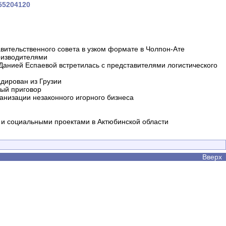
455204120
вительственного совета в узком формате в Чолпон-Ате
оизводителями
 Данией Еспаевой встретилась с представителями логистического
дирован из Грузии
ный приговор
анизации незаконного игорного бизнеса
и социальными проектами в Актюбинской области
Вверх