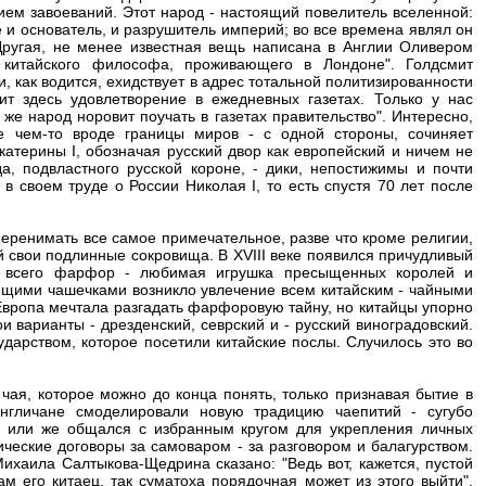
ем завоеваний. Этот народ - настоящий повелитель вселенной:
е и основатель, и разрушитель империй; во все времена являл он
Другая, не менее известная вещь написана в Англии Оливером
китайского философа, проживающего в Лондоне". Голдсмит
, как водится, ехидствует в адрес тотальной политизированности
ит здесь удовлетворение в ежедневных газетах. Только у нас
 же народ норовит поучать в газетах правительство". Интересно,
ее чем‑то вроде границы миров - с одной стороны, сочиняет
атерины I, обозначая русский двор как европейский и ничем не
а, подвластного русской короне, - дики, непостижимы и почти
 своем труде о России Николая I, то есть спустя 70 лет после
еренимать все самое примечательное, разве что кроме религии,
й свои подлинные сокровища. В XVIII веке появился причудливый
ежде всего фарфор - любимая игрушка пресыщенных королей и
ящими чашечками возникло увлечение всем китайским - чайными
Европа мечтала разгадать фарфоровую тайну, но китайцы упорно
варианты - дрезденский, севрский и - русский виноградовский.
дарством, которое посетили китайские послы. Случилось это во
чая, которое можно до конца понять, только признавая бытие в
англичане смоделировали новую традицию чаепитий - сугубо
ы или же общался с избранным кругом для укрепления личных
ические договоры за самоваром - за разговором и балагурством.
Михаила Салтыкова-Щедрина сказано: "Ведь вот, кажется, пустой
м его китаец, так суматоха порядочная может из этого выйти".