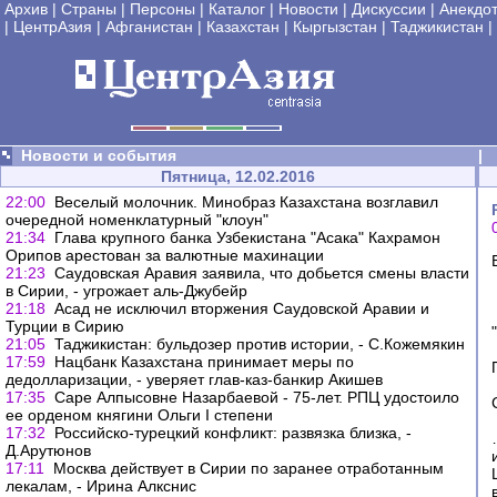
Архив
|
Страны
|
Персоны
|
Каталог
|
Новости
|
Дискуссии
|
Анекдо
|
ЦентрАзия
|
Афганистан
|
Казахстан
|
Кыргызстан
|
Таджикистан
|
Новости и события
|
Пятница, 12.02.2016
22:00
Веселый молочник. Минобраз Казахстана возглавил
очередной номенклатурный "клоун"
21:34
Глава крупного банка Узбекистана "Асака" Кахрамон
Орипов арестован за валютные махинации
21:23
Саудовская Аравия заявила, что добьется смены власти
в Сирии, - угрожает аль-Джубейр
21:18
Асад не исключил вторжения Саудовской Аравии и
Турции в Сирию
21:05
Таджикистан: бульдозер против истории, - С.Кожемякин
17:59
Нацбанк Казахстана принимает меры по
дедолларизации, - уверяет глав-каз-банкир Акишев
17:35
Саре Алпысовне Назарбаевой - 75-лет. РПЦ удостоило
ее орденом княгини Ольги I степени
17:32
Российско-турецкий конфликт: развязка близка, -
Д.Арутюнов
17:11
Москва действует в Сирии по заранее отработанным
лекалам, - Ирина Алкснис