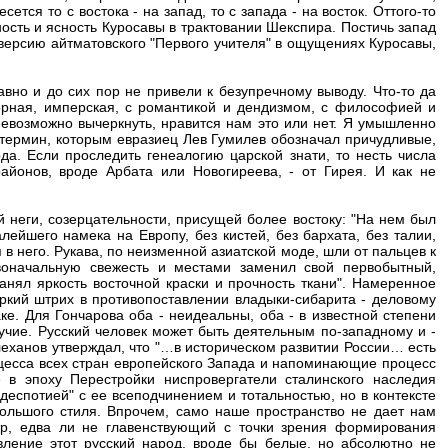
сется то с востока - на запад, то с запада - на восток. Оттого-то
ость и ясность Куросавы в трактовании Шекспира. Постичь запад
ю версию айтматовского "Первого учителя" в ощущениях Куросавы,
давно и до сих пор не привели к безупречному выводу. Что-то да
орная, имперская, с романтикой и дендизмом, с философией и
евозможно вычеркнуть, нравится нам это или нет. Я умышленно
 - термин, которым евразиец Лев Гумилев обозначал причудливые,
а. Если проследить генеалогию царской знати, то несть числа
йонов, вроде Арбата или Новогиреева, - от Гирея. И как не
 неги, созерцательности, присущей более востоку: "На нем был
лейшего намека на Европу, без кистей, без бархата, без талии,
в него. Рукава, по неизменной азиатской моде, шли от пальцев к
воначальную свежесть и местами заменил свой первобытный,
анял яркость восточной краски и прочность ткани". Намеренное
яркий штрих в противопоставлении владыки-сибарита - деловому
е. Для Гончарова оба - неидеальны, оба - в известной степени
учие. Русский человек может быть деятельным по-западному и -
еханов утверждал, что "…в историческом развитии России… есть
оцесса всех стран европейского Запада и напоминающие процесс
е в эпоху Перестройки ниспровергатели сталинского наследия
деспотией" с ее всеподчинением и тотальностью, но в контексте
Большого стиля. Впрочем, само наше пространство не дает нам
тор, едва ли не главенствующий с точки зрения формирования
ление этот русский народ, вроде бы белые, но абсолютно не