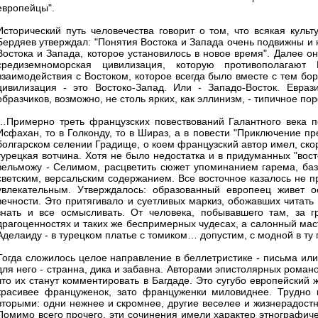
европейцы".
Исторический путь человечества говорит о том, что всякая культ
Бердяев утверждал: "Понятия Востока и Запада очень подвижны и
Востока и Запада, которое установилось в новое время". Далее о
средиземноморская цивилизация, которую противополагают 
взаимодействия с Востоком, которое всегда было вместе с тем бор
цивилизация - это Востоко-Запад. Или - Западо-Восток. Евраз
образчиков, возможно, не столь ярких, как эллинизм, - типичное по
…Примерно треть французских повествований Галантного века п
Исфахан, то в Голконду, то в Шираз, а в повести "Приключение п
болгарском селении Градище, о коем французский автор имел, скоре
турецкая вотчина. Хотя не было недостатка и в придуманных "вост
вельможу - Селимом, расцветить сюжет упоминанием гарема, база
светским, версальским содержанием. Все восточное казалось не п
увлекательным. Утверждалось: образованный европеец живет о
вечности. Это притягивало и суетливых маркиз, обожавших читат
знать и все осмысливать. От человека, побывавшего там, за г
драгоценностях и таких же беспримерных чудесах, а салонный ма
Аделаиду - в турецком платье с томиком… допустим, с модной в ту
Тогда сложилось целое направление в беллетристике - письма или 
для него - странна, дика и забавна. Авторами эпистолярных романо
что их станут комментировать в Багдаде. Это сугубо европейский
красивее француженок, зато француженки миловиднее. Трудно 
вторыми: одни нежнее и скромнее, другие веселее и жизнерадостн
Помимо всего прочего, эти сочинения имели характер этнографиче