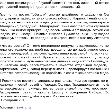
Занятное восклицание - "пустой напиток", то есть лишенный всяко
для русской народной идентичности - эпохальный.
Именно на восток "сбегали" многие дизайнеры и художники Се
популярен в кафешантанах сластолюбивого Парижа. Гений стиля 
предлагая европейским модницам облечься в шелка, шальвары и 
"Мандарин", "Аладдин", "Магараджа". Кинематографисты стряпал
стихи: "На белом пригорке, над полем чайным / У пагоды ветхой сид
сладко, как никогда". Помимо Николая Гумилева, сию ниву возде
строча уморительные пародии на заигравшихся в экзотику литерато
А что же восток? Он тоже постепенно втянулся в заимствование, к
мира его технологии, иной раз доводя оные до заоблачного совер
просто передовой, а, по сути, единственно возможной, потеснив 
поглотит японский гений. Кроме этого, восток перенял у запа
японское кино и музыкально-яркое явление индийского Болливуда
социализма надо рассматривать в качестве отдельной модели, 
марксизмом. Итак, Запад переделывает и препарирует восточные м
пытается встроить западные наработки в свою тысячелетнюю моде
В России с ее восточно-западным расположением все проще, но и -
технократической грезой о Городах Солнца. Традиционализм - с
на версальские причуды, но, вопреки унылой логике, яростное 
Расширение границ - окно в Европу и покорение Сибири. Ос
Евразийство - это судьба и крест. И - спасение.
11 февраля 2016
Источник -
zavtra.ru