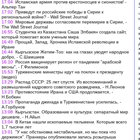
17:04
Исламская армия против крестоносцев и сионистов! -
Альпер Тан
17:02
Приведут ли российские победы в Сирии к
региональной войне? - Wall Street Journal
17:00
Мировые державы согласовали перемирие в Сирии, -
The Wall Street Journal
16:55
Студентка из Казахстана Саша Элбакян создала сайт,
который помогает всем ученым мира
16:49
Прощай, Запад. Хроника Исламской революции в
Иране
16:44
Кыргызское Жетим-Тоо: как на глазах уводят народное
добро, - С.Шамшиев
16:10
Россия вакцинирует регион от пандемии "арабской
весны", - Г.Филимонов
15:53
Туркменские министры идут на поклон к президенту
(видео)
13:29
Распад СССР: 25 лет спустя. Из воспоминаний и
размышлений кадрового советского разведчика, - Н.Леонов
13:23
Противостояние Ирана и США продолжается, -
Н.Бобкин
13:19
Пропаганда джихада в Туркменистане усилилась, -
А.Горбунов
13:08
Кыргызстан. Образование и культура: сепаратный мир
дешевле, - Н.Айып
13:04
В Китае нашли ископаемые пельмени. Которым всего
1,7 тысячи лет
13:01
"У нас обстановка нестабильная, но мы пока что
держимся". Пранкеры опубликовали запись розыгрыша