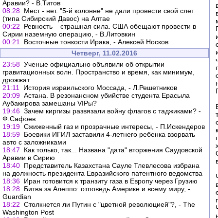
Аравии? - В.Титов
08:28
Мест - нет. "5-й колонне" не дали провести свой слет
(типа Сибирский Давос) на Алтае
00:22
Ревность – страшная сила. США обещают провести в
Сирии наземную операцию, - В.Литовкин
00:21
Восточные тонкости Ирака, - Алексей Носков
Четверг, 11.02.2016
23:58
Ученые официально объявили об открытии
гравитационных волн. Пространство и время, как минимум,
дрожжат...
21:11
История израильского Моссада, - Л.Решетников
20:09
Астана. В резонансном убийстве студента Ерасыла
Аубакирова замешаны VIPы?
19:46
Зачем киргизы развязали войну флагов с таджиками? -
Ф.Сафоев
19:19
Сжиженный газ и прозрачные интересы, - П.Искендеров
18:59
Боевики ИГИЛ заставили 4-летнего ребенка взорвать
авто с заложниками
18:47
Как только, так... Названа "дата" вторжения Саудовской
Аравии в Сирию
18:40
Представитель Казахстана Сауле Тлевлесова избрана
на должность президента Евразийского патентного ведомства
18:36
Иран готовится к транзиту газа в Европу через Грузию
18:28
Битва за Алеппо: отповедь Америке и всему миру, -
Guardian
18:22
Столкнется ли Путин с "цветной революцией"?, - The
Washington Post