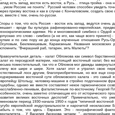
запад есть запад, восток есть восток, а Русь… птица-тройка - она не
"…умом Россию не понять". Русский человек способен увидеть точн
через призму востока и как в случае с Кончаловским, создать сво
но, вместе с тем, очень по-русски.
Споры о том, что есть Россия - восток иль запад, ведутся очень 
мешает - вроде бы культура рафинированно-европейская, придв
технократическими идеями. Но и многовековой симбиоз с Ордой н
допускаю это слово - симбиоз (а не иго, как чаще всего принято)
жуткие и по сию пору не до конца изученные отношения Русь-Орд
Юсуповым, Беклемишевым, Карамзиным. Названия московских ра
вспомнить: "Вчерашний раб, татарин, зять Малюты"?
Нравоучительная деталь - халат Обломова как символ барственной
халат из персидской материи, настоящий восточный халат, без ма
весьма поместительный, так что и Обломов мог дважды завернуться 
плечу все шире и шире. Хотя халат этот и утратил свою пер
естественный лоск другим, благоприобретенным, но все еще сохр
подчеркивание восточной сути обломовского халата - это самый 
европейцу Штольцу, человеку-машине в стройно подогнанном фрак
ущербны, однако же вместе составляют некое гармоническое созв
расслабленно-ленивым, фаталистичным по-восточному. Георгий Пл
особенности, очень заметно отличающие его от исторического пр
развития великих восточных деспотий". Примечательно, что уж
именовали период 1930-начала 1950-х годов "типичной восточной 
сугубо европейской индустриальности и нарочитой неоклассики 
забыть о том, что здесь - Евразия. Это - географический фак
менталитета… У Василия Аксенова читаем: "…интереснейшее яв