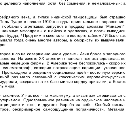
го целевого наполнения, хотя, без сомнения, и немаловажный; а
ребряного века, а типаж индийской танцовщицы был страшно
Поль Пуаре в начале 1910-х создал ориентальное направление,
тюрбаны с эгретками; запустил в продажу ароматы "Минарет",
и наивные мелодрамы о шейхах и одалисках, а поэты выводили
ел Будда, / Пред ним я склонился в восторге тайном / И было так
лывали тогда очень многие авторы, а юмористы их вышучивали,
ров.
оторое шло на совершенно ином уровне - Азия брала у западного
шенства. На излете XX столетия японская техника сделалась не
старые немецкие фирмы. В Америке тоже беспокоились - скоро их
да синематограф, сотворив потрясающие вариации: утонченное
. Происходила и рецепция социальных идей - восточную версию
иной раз мало связанной с классическим европейско-русским
удрости, создавая на их базе милые сердцу привычки, а Восток
ль мира.
 сложнее. У нас все - по максимуму, а византизм смешивается с
 футуризмом. Одновременное равнение на ордынское наследие и
отрицание и того, и другого. Борьба за себя. Особый смысл.
трое, беспримерное самоощущение пограничности. Метания.