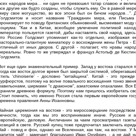
всех народов мира… ни один не превзошел татар славою и величи
все другие как будто созданы, чтобы служить ему. Он в равной мер
миру свое могущество, во все эпохи был он бичом народов…". 
Голдсмитом и носит название "Гражданин мира, или Письма 
иронизирует по поводу британских обыкновений, высмеивает моду и
социума: "Как и в Китае, всеобщее увлечение политикой наход
император пользуется газетой, дабы наставлять свой народ, здесь
что Россию Голд­смит упоминает как-то отдельно, изображая 
пасторально-галантную миниатюру о восхождении жены Петра - Ек
отличный от иных дворов. С другой - полагает, что нравы народ
нереальны. Ровно то же утверждал и француз Астольф де Кюстин в
Голдсмита.
Вот еще один знаменательный пример. Запад у востока старался п
тогда как восток долгое время был закрытой системой, оберегавше
стиль ‘chinoiserie’ - дословно "китайщина". Китай - это пр
курфюрстов, поэтому на волне повального восхищения тонко звен
павильонами, ширмами "с драконом", азиатскими опахалами. Вся 
хранили древнюю формулу. Поэтому нам пришлось изобретать свои 
Стоит помнить, что именно Россия стала первым европейским госу
времена правления Анны Иоанновны.
Чайная церемония на востоке - это миросозерцание посредством 
вечности, тогда как мы это воспринимаем иначе. Русские и 
европейскую, деловую. Англичанин за чаем просматривал газет
позиций в свете. Русский купец тоже предпочитал заключать юрид
Чай - повод и фон, однако не Вселенная, как там, на востоке. У 
напиток чай! - замечает благодушно Иван Онуфрич, - а не дай на