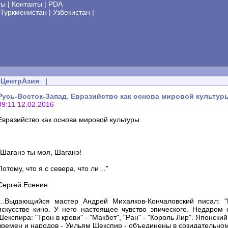
ты
|
Контакты
|
PDA
Туркменистан
|
Узбекистан
|
ЦентрАзия
|
Русь-Восток-Запад. Евразийство как основа мировой культуры
09:11 12.02.2016
Евразийство как основа мировой культуры
"Шаганэ ты моя, Шаганэ!
Потому, что я с севера, что ли…"
Сергей Есенин
…Выдающийся мастер Андрей Михалков-Кончаловский писал: "
искусстве кино. У него настоящее чувство эпического. Недаром
Шекспира: "Трон в крови" - "Макбет", "Ран" - "Король Лир". Японск
времен и народов - Уильям Шекспир - объединены в созидательном 