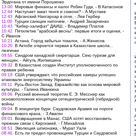
Эрдогана от имени Порошенко
13:00
Мировые финансы и налог Робин Гуда, - В.Катасонов
12:44
Наступает закат тенге и сомони? - А.Мустаев
12:43
Афганский Нангархар в огне, - Лев Гербер
11:00
Турции санкции нипочем, - Андрей Захарченко
10:43
"Кибер-халифат" ДАИШ, - Владимир Платов
10:42
Пятилетие "арабской весны": первые итоги и оценки, -
С.Иванов
10:21
Астана. Город забытых токалок, - А.Женисов
10:20
В Актобе откроется первая в Казахстане школа...
лезгинки
09:55
Синдром канадской секретарши. Секс-туризм для
женщин, - Айгуль Жилкишина
09:32
В Казахстане создан Институт уполномоченного по
правам ребенка
09:19
США утверждают, что российские хакеры успешно
атаковали энергосистему Украины
09:11
Русь-Восток-Запад. Евразийство как основа мировой
культуры, - Галина Иванкина
09:06
Русский военный теоретик Е. Э. Месснер как
основоположник концепции сетецентрической (гибридной)
войны
09:04
В эпицентре бури: Саудовская Аравия на пороге
финансового краха, - З.Авагян
09:01
Возвращение в Манас. США хотят восстановить
прежние связи с Киргизией, - Г.Михайлов
08:51
Эволюция шпионажа, - Мурат Уали
08:46
Есть ли предел провокациям Турции и Саудовской