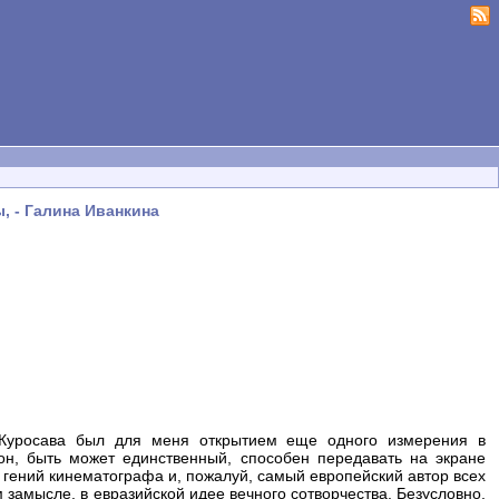
, - Галина Иванкина
Куросава был для меня открытием еще одного измерения в
 он, быть может единственный, способен передавать на экране
ий гений кинематографа и, пожалуй, самый европейский автор всех
замысле, в евразийской идее вечного сотворчества. Безусловно,