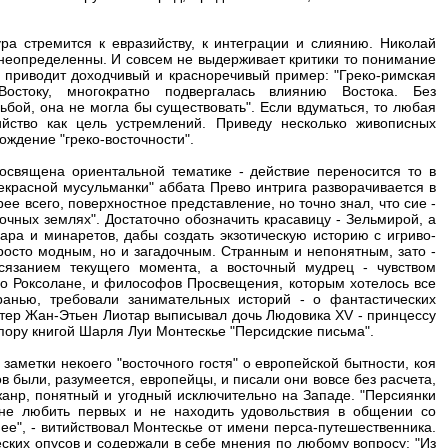
ура стремится к евразийству, к интеграции и слиянию. Николай
 неопределенны. И совсем не выдерживает критики то понимание
н приводит доходчивый и красноречивый пример: "Греко-римская
Востоку, многократно подвергалась влиянию Востока. Без
ьбой, она не могла бы существовать". Если вдуматься, то любая
ийство как цель устремлений. Приведу несколько живописных
рождение "греко-восточности".
освящена ориентальной тематике - действие переносится то в
рекрасной мусульманки" аббата Прево интрига разворачивается в
е всего, поверхностное представление, но точно знал, что сие -
очных землях". Достаточно обозначить красавицу - Зельмирой, а
ра и минаретов, дабы создать экзотическую историю с игриво-
росто модным, но и загадочным. Странным и непонятным, зато -
сязанием текущего момента, а восточный мудрец - чувством
ь о Роксолане, и философов Просвещения, которым хотелось все
ранью, требовали занимательных историй - о фантастических
стер Жан-Этьен Лиотар выписывал дочь Людовика XV - принцессу
 пору книгой Шарля Луи Монтескье "Персидские письма".
заметки некоего "восточного гостя" о европейской бытности, коя
в были, разу­меется, европейцы, и писали они вовсе без расчета,
 жанр, понятный и угодный исключительно на Западе. "Персиянки
не любить первых и не находить удовольствия в общении со
ее", - витийствовал Монтескье от имени перса-путешественника.
ских опусов и содержали в себе мнения по любому вопросу: "Из