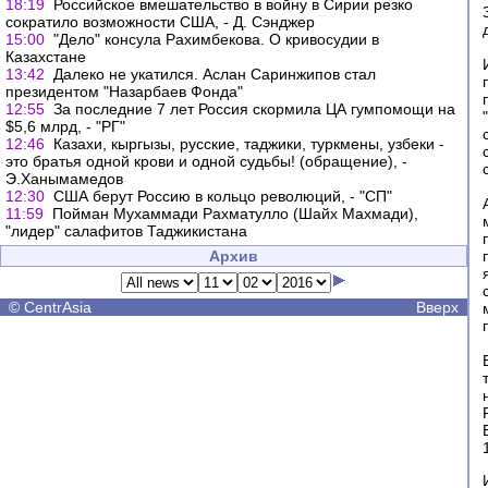
18:19
Российское вмешательство в войну в Сирии резко
сократило возможности США, - Д. Сэнджер
15:00
"Дело" консула Рахимбекова. О кривосудии в
Казахстане
13:42
Далеко не укатился. Аслан Саринжипов стал
президентом "Назарбаев Фонда"
12:55
За последние 7 лет Россия скормила ЦА гумпомощи на
$5,6 млрд, - "РГ"
12:46
Казахи, кыргызы, русские, таджики, туркмены, узбеки -
это братья одной крови и одной судьбы! (обращение), -
Э.Ханымамедов
12:30
США берут Россию в кольцо революций, - "СП"
11:59
Пойман Мухаммади Рахматулло (Шайх Махмади),
"лидер" салафитов Таджикистана
Архив
©
CentrAsia
Вверх