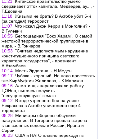
11:21
Китайское правительство умело
сдерживает отток капитала. Медведев, ау..., -
Т.Едовина
11:18
Живыми не брать? В Актобе убит 5-й
(за сегодня) террорист
11:07
Что искал Джон Керри в Монголии? -
В.Гулевич
10:55
Беспощадная "Боко Харам". О самой
жестокой террористической группировке в
мире, - В.Гончаров
10:53
"Считаю недопустимым нарушение
конституционного принципа светского
характера государства", - президент
А.Атамбаев
10:14
Месть Эрдогана, - Н.Меден
09:17
Чубака - хороший. Не надо прессовать
экс-КырМуфтия Жалилова, - К.Маликов
09:16
Алматинцы парализовали работу
ЦОНов, пытаясь получить
"несуществующую" землю
09:12
В ходе утреннего боя на улице
Некрасова в Актобе уничтожено еще 4
террориста
08:28
Министры обороны обсудили
наступление. В Тегеране прошла встреча
глав военных ведомств России, Ирана и
Сирии
08:23
США и НАТО плавно переходят в