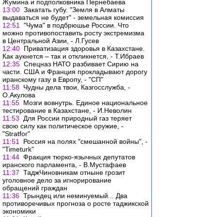
Жумина и подполковника Пернебаева
13:00
Закатать губу. "Земля в Алматы
выдаваться не будет" - земельная комиссия
12:51
"Чума" в подбрюшье России. Что
можно противопоставить росту экстремизма
в Центральной Азии, - Л.Гусев
12:40
Приватизация здоровья в Казахстане.
Как аукнется – так и откликнется, - Т.Ибраев
12:35
Спецназ НАТО разбивает Сирию на
части. США и Франция прокладывают дорогу
иранскому газу в Европу, - "СП"
11:58
Чудны дела твои, Казгосслужба, -
О.Акулова
11:55
Мозги вовнутрь. Единое национальное
тестирование в Казахстане, - И.Неволин
11:53
Для России природный газ теряет
свою силу как политическое оружие, -
"Stratfor"
11:51
Россия на полях "смешанной войны", -
"Timeturk"
11:44
Фракция тюрко-язычных депутатов
иранского парламента, - В.Мустафаев
11:37
ТаджЧиновникам отныне грозит
уголовное дело за игнорирование
обращений граждан
11:36
Трындец или неминуемый... Два
противоречивых прогноза о росте таджикской
экономики