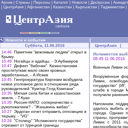
Архив
|
Страны
|
Персоны
|
Каталог
|
Новости
|
Дискуссии
|
Анекдо
|
ЦентрАзия
|
Афганистан
|
Казахстан
|
Кыргызстан
|
Таджикистан
|
Новости и события
|
Суббота, 11.06.2016
ЦентрАзия
|
14:46
Памятник "вежливым людям" открыт в
Исламистов выби
Крыму
08:49 11.06.2016
10:49
Ногайцы и адайцы, - Э.Аубакиров
10:47
Дефект "бабочки". Казахстанским
Военные Ливии ос
проституткам мало своих кровных
заработанных, - А.Исаев
Вооруженные фор
10:45
Генпрокуратура Киргизии возбудила
Ливии, освободи
новое уголовное дело в отношении ряда
государство" (ИГ
руководителей "Кумтор Голд Компани"
штабе в городе М
10:35
Мягкая сила Китая и казахстанская
получили ранения
земля, - Т.Куан
10:28
Россия-НАТО: соперничество с
Напомним, поддер
рукопожатием? - "Жэньминь жибао"
удалось выбить и
10:27
Эрдоган хочет отправить оппозицию в
города. Однако 
тюрьму, - "VG"
страны, проправи
10:26
"Столицу" "Исламского государства"
Ливии с 2011 го
отрезают от турецкой границы
неспособности пр