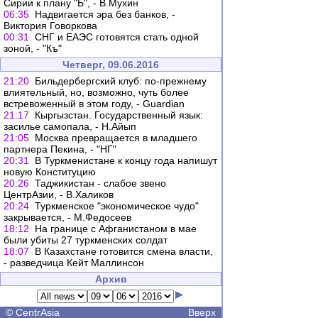
Сирии к плану "Б", - В.Мухин
06:35
Надвигается эра без банков, -
Виктория Говоркова
00:31
СНГ и ЕАЭС готовятся стать одной
зоной, - "Къ"
Четверг, 09.06.2016
21:20
Бильдербергский клуб: по-прежнему
влиятельный, но, возможно, чуть более
встревоженный в этом году, - Guardian
21:17
Кыргызстан. Государственный язык:
засилье самопала, - Н.Айып
21:05
Москва превращается в младшего
партнера Пекина, - "НГ"
20:31
В Туркменистане к концу года напишут
новую Конституцию
20:26
Таджикистан - слабое звено
ЦентрАзии, - В.Халиков
20:24
Туркменское "экономическое чудо"
закрывается, - М.Федосеев
18:12
На границе с Афганистаном в мае
были убиты 27 туркменских солдат
18:07
В Казахстане готовится смена власти,
- разведчица Кейт Маллинсон
Архив
©
CentrAsia
Вверх