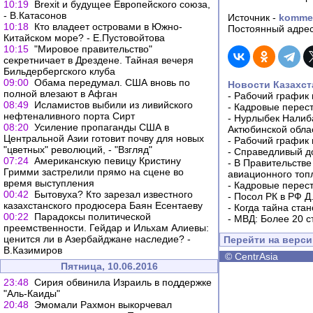
10:19
Brexit и будущее Европейского союза,
- В.Катасонов
Источник -
kommer
10:18
Кто владеет островами в Южно-
Постоянный адрес
Китайском море? - Е.Пустовойтова
10:15
"Мировое правительство"
секретничает в Дрездене. Тайная вечеря
Бильдербергского клуба
09:00
Обама передумал. США вновь по
Новости Казахст
полной влезают в Афган
-
Рабочий график 
08:49
Исламистов выбили из ливийского
-
Кадровые перес
нефтеналивного порта Сирт
-
Нурлыбек Налиб
08:20
Усиление пропаганды США в
Актюбинской обла
Центральной Азии готовит почву для новых
-
Рабочий график 
"цветных" революций, - "Взгляд"
-
Справедливый до
07:24
Американскую певицу Кристину
-
В Правительстве
Гримми застрелили прямо на сцене во
авиационного топ
время выступления
-
Кадровые перес
00:42
Бытовуха? Кто зарезал известного
-
Посол РК в РФ Д
казахстанского продюсера Баян Есентаеву
-
Когда тайна ста
00:22
Парадоксы политической
-
МВД: Более 20 с
преемственности. Гейдар и Ильхам Алиевы:
ценится ли в Азербайджане наследие? -
Перейти на верс
В.Казимиров
©
CentrAsia
Пятница, 10.06.2016
23:48
Сирия обвинила Израиль в поддержке
"Аль-Каиды"
20:48
Эмомали Рахмон выкорчевал