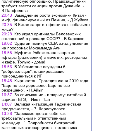
политическую оппозицию. Правозащитники
требуют ввести санкции против Душанбе, -
В.Панфилова
20:43
Замедление роста экономики Китая -
миф, финансируемый из Пекина, - Д.Жуйков
20:35
В Китае запретят фестиваль собачьего
мяса?
20:28
Кто украл оригиналы Беловежских
соглашений о распаде СССР? - В.Карюков
19:02
Эрдоган покинул США из-за унижения
на похоронах Мохаммеда Али
18:55
Муфтият Узбекистана запретил
ифтары (разговения) в мечетях, ресторанах
и кафе. Только - дома!
18:53
В Узбекистане осуждены 6
"добровольцев", планировавшие
присоединиться к ИГ
18:48
Кыргызстан. Трагедия июня 2010 года:
"Еще не все дорешено. Еще не все
разрешено", - Н.Айып
16:37
За списывание - в тюрьму: китайский
вариант ЕГЭ, - Иветт Тан
14:07
Великая китаизация Таджикистана
продолжается, - З.Шарифуллоев
13:28
"Зарекомендовал себя как
требовательный и ответственный
командир...". Подробности биографий
казвоенных заговорщиков - полковника