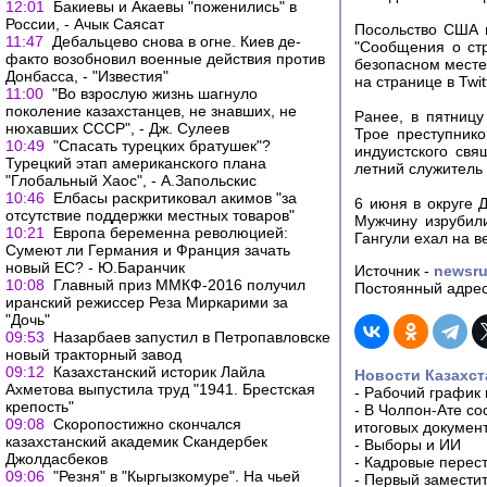
12:01
Бакиевы и Акаевы "поженились" в
России, - Ачык Саясат
Посольство США в
11:47
Дебальцево снова в огне. Киев де-
"Сообщения о стр
факто возобновил военные действия против
безопасном месте
Донбасса, - "Известия"
на странице в Twitt
11:00
"Во взрослую жизнь шагнуло
поколение казахстанцев, не знавших, не
Ранее, в пятниц
нюхавших СССР", - Дж. Сулеев
Трое преступнико
10:49
"Спасать турецких братушек"?
индуистского свя
Турецкий этап американского плана
летний служитель 
"Глобальный Хаос", - А.Запольскис
10:46
Елбасы раскритиковал акимов "за
6 июня в округе 
отсутствие поддержки местных товаров"
Мужчину изрубил
10:21
Европа беременна революцией:
Гангули ехал на в
Сумеют ли Германия и Франция зачать
новый ЕС? - Ю.Баранчик
Источник -
newsr
10:08
Главный приз ММКФ-2016 получил
Постоянный адрес
иранский режиссер Реза Миркарими за
"Дочь"
09:53
Назарбаев запустил в Петропавловске
новый тракторный завод
09:12
Казахстанский историк Лайла
Новости Казахст
Ахметова выпустила труд "1941. Брестская
-
Рабочий график 
крепость"
-
В Чолпон-Ате со
09:08
Скоропостижно скончался
итоговых докумен
казахстанский академик Скандербек
-
Выборы и ИИ
Джолдасбеков
-
Кадровые перес
09:06
"Резня" в "Кыргызкомуре". На чьей
-
Первый заместит