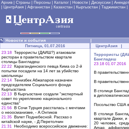
Архив
|
Страны
|
Персоны
|
Каталог
|
Новости
|
Дискуссии
|
Анекдо
|
ЦентрАзия
|
Афганистан
|
Казахстан
|
Кыргызстан
|
Таджикистан
|
Новости и события
|
Пятница, 01.07.2016
ЦентрАзия
|
23:18
Террористы (ДАИШ?) атаковали
Террористы (ДАИ
ресторан в правительством квартале
Бангладеш
столицы Бангладеш
23:18 01.07.2016
22:22
Карагандинского певца Кима со 2-й
попытки посадили на 14 лет за убийство
В правительствен
школьницы
22:14
Тенизбек Абжапаров назначен
В правительствен
председателем Социального фонда
Кыргызстана
В столице Бангла
22:13
В Кыргызстане создали "экспертный
в дипломатическом
совет по укреплению национального
единства"
Посольство США в
21:56
В Сочи Турция рассталась с мечтами
о неоосманизме, - А.Онтиков
В столице Бангла
21:35
Взлет Поднебесной. Рассказ о
квартале Дакки, и
китайской науке, - Д.Перетолчин
20 человек, сре
21:31
Необходимо всероссийское движение:
Amaq, аффиллиро