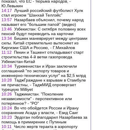
показал, что ЕС - тюрьма народов, -
Ю.Левыкин
14:17
Лучший российский футболист Хулк
стал игроком "Шанхай Теллэйс"
13:57
Назарбаев объяснил, почему народ
называет его "большим папой" (видео)
13:46
Узбекистан: С октября половину всех
пенсий будут переводить на карточки
13:34
Бишкек маневрирует между центрами
силы. Китай стремительно вытесняет из
Киргизии США и Россию, - Г.Михайлов
11:12
Пекин и Ташкент откладывают старт
строительства 4-й ветки газопровода
Узбекистан-Китай
10:34
Туркменистан и Иран заключили
соглашений "по экспорту товаров и
инженерно-технических услуг" на $2,5 млрд
10:28
ТаджГраждане к взрывам в Стамбуле
не причастны, - ТаджМИД опровергает
турецкую Milliyet
10:26
Таджикистан. "Поколение
независимости" - перспективное или
потерянное? - "РО"
10:24
Во что обойдется России и Ирану
сохранение Асада у власти, - Езид Саиг
10:23
Эрдоган поблагодарил Назарбаева за
помощь в примирении с Путиным
10:11
Число жертв теракта в аэропорту