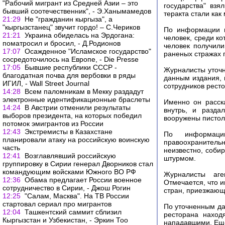
"Рабочий мигрант из Средней Азии – это
государства" взя
бывший соотечественник", - Э.Ханымамедов
теракта стали как
21:29
Не "гражданин кыргыза", а
"кыргызстанец" звучит гордо! – С.Чериков
По информации и
21:21
Украина обиделась на Эрдогана:
человек, среди к
поматросил и бросил, - Д.Родионов
человек получили
17:07
Осажденное "Исламское государство"
раненых стражах 
сосредоточилось на Европе, - Die Presse
17:05
Бывшие республики СССР -
Журналисты уточня
благодатная почва для вербовки в ряды
данным издания, 
ИГИЛ, - Wall Street Journal
сотрудников рест
14:28
Всем паломникам в Мекку раздадут
электронные идентификационные браслеты
Именно он расск
14:24
В Австрии отменили результаты
внутрь, и разда
выборов президента, на которых победил
вооружены пистол
потомок эмигрантов из России
12:43
Экстремисты в Казахстане
По информации
планировали атаку на российскую воинскую
правоохранител
часть
неизвестно, соби
12:41
Возглавлявший российскую
штурмом.
группировку в Сирии генерал Дворников стал
командующим войсками Южного ВО РФ
Журналисты аге
12:36
Обама предлагает России военное
Отмечается, что и
сотрудничество в Сирии, - Джош Рогин
стран, приезжающ
12:25
"Салам, Масква". На ТВ России
стартовал сериал про мигрантов
По уточненным да
12:04
Ташкентский саммит сблизил
ресторана наход
Кыргызстан и Узбекистан, - Эркин Тоо
нападавшими. Еще