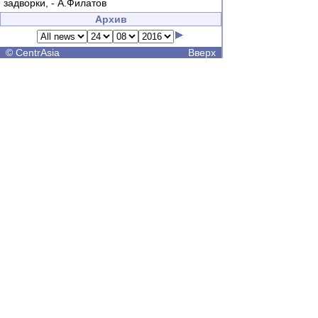
задворки, - А.Филатов
Архив
©
CentrAsia
Вверх