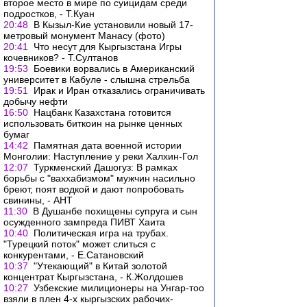
второе место в мире по суицидам среди
подростков, - Т.Куан
20:48
В Кызыл-Кие установили новый 17-
метровый монумент Манасу (фото)
20:41
Что несут для Кыргызстана Игры
кочевников? - Т.Султанов
19:53
Боевики ворвались в Американский
университет в Кабуле - слышна стрельба
19:51
Ирак и Иран отказались ограничивать
добычу нефти
16:50
Нацбанк Казахстана готовится
использовать биткоин на рынке ценных
бумаг
14:42
Памятная дата военной истории
Монголии: Наступление у реки Халхин-Гол
12:07
Туркменский Дашогуз: В рамках
борьбы с "ваххабизмом" мужчин насильно
бреют, поят водкой и дают попробовать
свинины, - АНТ
11:30
В Душанбе похищены супруга и сын
осужденного зампреда ПИВТ Хаита
10:40
Политическая игра на трубах.
"Турецкий поток" может слиться с
конкурентами, - Е.Сатановский
10:37
"Утекающий" в Китай золотой
концентрат Кыргызстана, - К.Жолдошев
10:27
Узбекские милиционеры на Унгар-тоо
взяли в плен 4-х кыргызских рабочих-