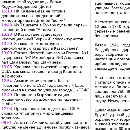
алматинской художницы Дарьи
вцепившись лоша
Ходжамбердиевой (фото)
улицам. Затем дик
15:19
НК Казмунайгаз не готовит
не изменяет, это 
дополнительных предложений
миноритариям нефтяной "дочки"
Несмотря на свой
14:48
Из Ташкента в Бухару пустили первый
12 июля 1940 год
скоростной поезд "Afrosiyob"
серьезные ранени
13:23
В Казахстане существует
бешенством.
неофициальный "черный" список туристов
13:20
За сколько можно купить
Летом 1941 год
однокомнатную квартиру в Казахстане?
Раздобреева, дир
13:09
Forbes: богатейшие семьи России: №1
барс забрался в 
Гуцериевы, №2 Ротенберги, №3 Ананьевы,
настоящий погро
№4 Шамаловы, №5 Шаймиевы...
ирбис неожиданно
13:05
Хроники политической коррупции в
самом деле, одна
США: как связан госдеп и фонд Клинтона, -
А.Григорян
А вот человек пр
12:54
Алматинские истории. Как в
считался опасным
Новогоднюю ночь 1927 года снежный барс
методами. За по
проскакал на коне по улицам города.., - "Э-К"
составляла 750–80
12:40
Поправки в КырКонституцию:
лишь десятками. 
мошенничество и разбойное нападение, -
шкуру. Немудрено,
Н.Айып
12:08
Провал нефтяного джихада. США
Цивилизация нас
снова хотят затопить мир сланцевым
Другой угрозой д
топливом
охраняемых терри
09:51
Атака на Американский университет в
в своей коллекц
Кабуле: не менее 12 человек погибли (видео)
рынке стоит 60 ты