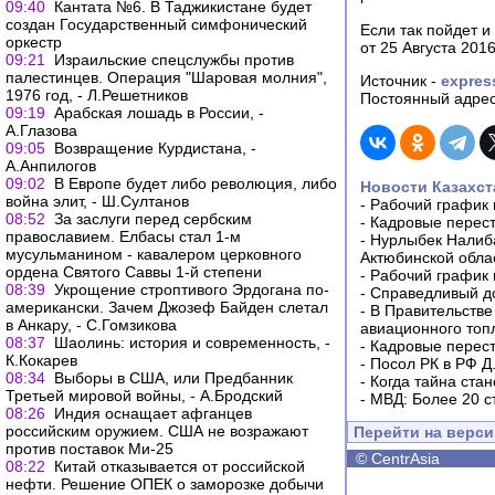
09:40
Кантата №6. В Таджикистане будет
создан Государственный симфонический
Если так пойдет и
оркестр
от 25 Августа 20
09:21
Израильские спецслужбы против
палестинцев. Операция "Шаровая молния",
Источник -
expres
1976 год, - Л.Решетников
Постоянный адрес
09:19
Арабская лошадь в России, -
А.Глазова
09:05
Возвращение Курдистана, -
А.Анпилогов
09:02
В Европе будет либо революция, либо
Новости Казахст
война элит, - Ш.Султанов
-
Рабочий график 
08:52
За заслуги перед сербским
-
Кадровые перес
православием. Елбасы стал 1-м
-
Нурлыбек Налиб
мусульманином - кавалером церковного
Актюбинской обла
ордена Святого Саввы 1-й степени
-
Рабочий график 
08:39
Укрощение строптивого Эрдогана по-
-
Справедливый до
американски. Зачем Джозеф Байден слетал
-
В Правительстве
в Анкару, - С.Гомзикова
авиационного топ
08:37
Шаолинь: история и современность, -
-
Кадровые перес
К.Кокарев
-
Посол РК в РФ Д
08:34
Выборы в США, или Предбанник
-
Когда тайна ста
Третьей мировой войны, - А.Бродский
-
МВД: Более 20 с
08:26
Индия оснащает афганцев
российским оружием. США не возражают
Перейти на верс
против поставок Ми-25
©
CentrAsia
08:22
Китай отказывается от российской
нефти. Решение ОПЕК о заморозке добычи