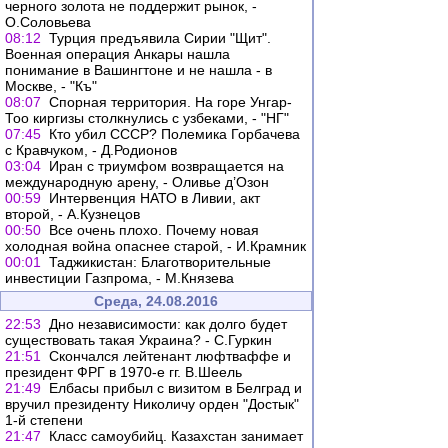
черного золота не поддержит рынок, -
О.Соловьева
08:12
Турция предъявила Сирии "Щит".
Военная операция Анкары нашла
понимание в Вашингтоне и не нашла - в
Москве, - "Къ"
08:07
Спорная территория. На горе Унгар-
Тоо киргизы столкнулись с узбеками, - "НГ"
07:45
Кто убил СССР? Полемика Горбачева
с Кравчуком, - Д.Родионов
03:04
Иран с триумфом возвращается на
международную арену, - Оливье д’Озон
00:59
Интервенция НАТО в Ливии, акт
второй, - А.Кузнецов
00:50
Все очень плохо. Почему новая
холодная война опаснее старой, - И.Крамник
00:01
Таджикистан: Благотворительные
инвестиции Газпрома, - М.Князева
Среда, 24.08.2016
22:53
Дно независимости: как долго будет
существовать такая Украина? - С.Гуркин
21:51
Скончался лейтенант люфтваффе и
президент ФРГ в 1970-е гг. В.Шеель
21:49
Елбасы прибыл с визитом в Белград и
вручил президенту Николичу орден "Достык"
1-й степени
21:47
Класс самоубийц. Казахстан занимает