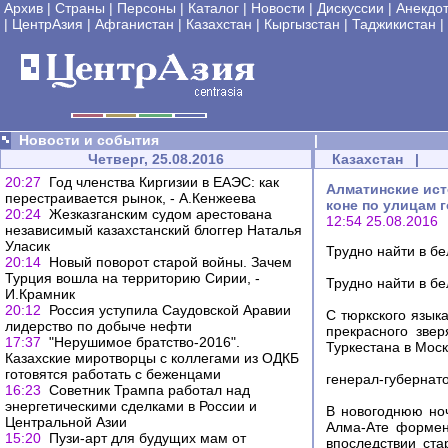
Архив
|
Страны
|
Персоны
|
Каталог
|
Новости
|
Дискуссии
|
Анекдо
|
ЦентрАзия
|
Афганистан
|
Казахстан
|
Кыргызстан
|
Таджикистан
|
Новости и события
|
Четверг, 25.08.2016
Казахстан
|
20:27
Год членства Киргизии в ЕАЭС: как
Алматинские ист
перестраивается рынок, - А.Кенжеева
коне по улицам го
20:24
Жезказганским судом арестована
12:54 25.08.2016
независимый казахстанский блоггер Наталья
Уласик
Трудно найти в б
20:14
Новый поворот старой войны. Зачем
Турция вошла на территорию Сирии, -
Трудно найти в б
И.Крамник
20:12
Россия уступила Саудовской Аравии
С тюркского язык
лидерство по добыче нефти
прекрасного звер
17:37
"Нерушимое братство-2016".
Туркестана в Моск
Казахские миротворцы с коллегами из ОДКБ
готовятся работать с беженцами
генерал-губернат
16:23
Советник Трампа работал над
энергетическими сделками в России и
В новогоднюю ноч
Центральной Азии
Алма-Ате формен
15:20
Пузи-арт для будущих мам от
впоследствии ста