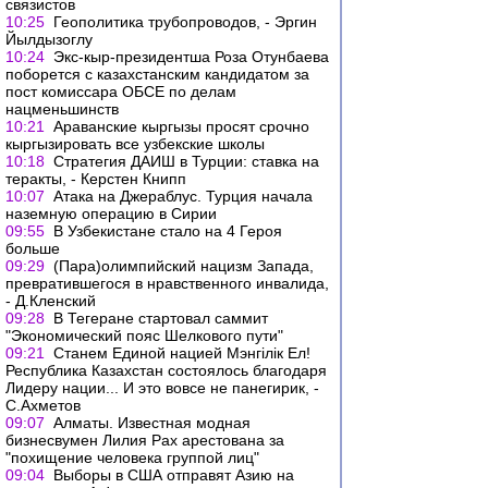
связистов
10:25
Геополитика трубопроводов, - Эргин
Йылдызоглу
10:24
Экс-кыр-президентша Роза Отунбаева
поборется с казахстанским кандидатом за
пост комиссара ОБСЕ по делам
нацменьшинств
10:21
Араванские кыргызы просят срочно
кыргызировать все узбекские школы
10:18
Стратегия ДАИШ в Турции: ставка на
теракты, - Керстен Книпп
10:07
Атака на Джераблус. Турция начала
наземную операцию в Сирии
09:55
В Узбекистане стало на 4 Героя
больше
09:29
(Пара)олимпийский нацизм Запада,
превратившегося в нравственного инвалида,
- Д.Кленский
09:28
В Тегеране стартовал саммит
"Экономический пояс Шелкового пути"
09:21
Станем Единой нацией Мэнгілік Ел!
Республика Казахстан состоялось благодаря
Лидеру нации... И это вовсе не панегирик, -
С.Ахметов
09:07
Алматы. Известная модная
бизнесвумен Лилия Рах арестована за
"похищение человека группой лиц"
09:04
Выборы в США отправят Азию на