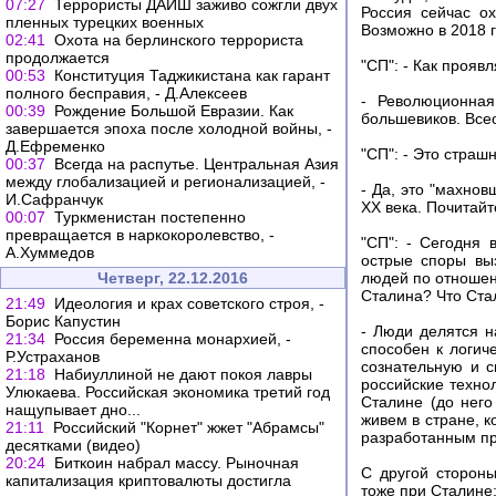
07:27
Террористы ДАИШ заживо сожгли двух
Россия сейчас о
пленных турецких военных
Возможно в 2018 г
02:41
Охота на берлинского террориста
продолжается
"СП": - Как прояв
00:53
Конституция Таджикистана как гарант
полного бесправия, - Д.Алексеев
- Революционная
00:39
Рождение Большой Евразии. Как
большевиков. Всео
завершается эпоха после холодной войны, -
Д.Ефременко
"СП": - Это страш
00:37
Всегда на распутье. Центральная Азия
между глобализацией и регионализацией, -
- Да, это "махнов
И.Сафранчук
XX века. Почитайт
00:07
Туркменистан постепенно
превращается в наркокоролевство, -
"СП": - Сегодня 
А.Хуммедов
острые споры вы
Четверг, 22.12.2016
людей по отношени
Сталина? Что Ста
21:49
Идеология и крах советского строя, -
Борис Капустин
- Люди делятся на
21:34
Россия беременна монархией, -
способен к логич
Р.Устраханов
сознательную и с
21:18
Набиуллиной не дают покоя лавры
российские техно
Улюкаева. Российская экономика третий год
Сталине (до него
нащупывает дно...
живем в стране, 
21:11
Российский "Корнет" жжет "Абрамсы"
разработанным пр
десятками (видео)
20:24
Биткоин набрал массу. Рыночная
С другой стороны
капитализация криптовалюты достигла
тоже при Сталине: