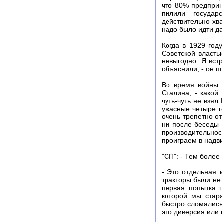
что 80% предприн
пилили государ
действительно хва
надо было идти д
Когда в 1929 год
Советской власть
невыгодно. Я вст
объяснили, - он п
Во время войны 
Сталина, - како
чуть-чуть не взял
ужасные четыре г
очень трепетно от
ни после беседы 
производительно
проиграем в надви
"СП": - Тем более
- Это отдельная 
тракторы были не
первая попытка 
которой мы стар
быстро сломались
это диверсия или 