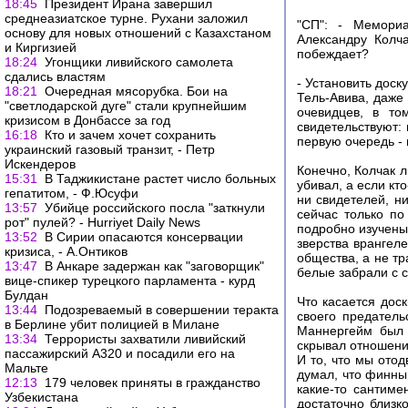
18:45
Президент Ирана завершил
среднеазиатское турне. Рухани заложил
"СП": - Мемориа
основу для новых отношений с Казахстаном
Александру Колч
и Киргизией
побеждает?
18:24
Угонщики ливийского самолета
сдались властям
- Установить доск
18:21
Очередная мясорубка. Бои на
Тель-Авива, даже
"светлодарской дуге" стали крупнейшим
очевидцев, в то
кризисом в Донбассе за год
свидетельствуют:
16:18
Кто и зачем хочет сохранить
первую очередь -
украинский газовый транзит, - Петр
Искендеров
Конечно, Колчак л
15:31
В Таджикистане растет число больных
убивал, а если кто
гепатитом, - Ф.Юсуфи
ни свидетелей, н
13:57
Убийце российского посла "заткнули
сейчас только п
рот" пулей? - Hurriyet Daily News
подробно изучены
13:52
В Сирии опасаются консервации
зверства врангеле
кризиса, - А.Онтиков
общества, а не т
13:47
В Анкаре задержан как "заговорщик"
белые забрали с 
вице-спикер турецкого парламента - курд
Булдан
Что касается дос
13:44
Подозреваемый в совершении теракта
своего предатель
в Берлине убит полицией в Милане
Маннергейм был 
13:34
Террористы захватили ливийский
скрывал отношени
пассажирский А320 и посадили его на
И то, что мы отод
Мальте
думал, что финны
12:13
179 человек приняты в гражданство
какие-то сантиме
Узбекистана
достаточно близк