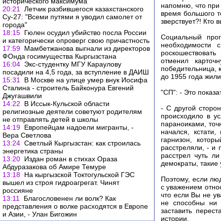
исторического максимума
напомню, что при
20:21
Летчик разбившегося казахстанского
время большого те
Су-27: "Всеми путями я уводил самолет от
зверствует?! Кто 
города"
18:15
Гюлен осудил убийство посла России
Социальный про
и категорически опроверг свою причастность
необходимости 
17:59
Мамбетжанова выгнали из директоров
роскошествовать
ФОнда госимущества Кыргызстана
отменил карточ
16:04
Экс-студентку МГУ Караулову
победительница, 
посадили на 4,5 года, за вступление в ДАИШ
до 1955 года жили
15:31
В Москве на улице умер внук Иосифа
Сталина - строитель Байконура Евгений
"СП": - Это показ
Джугашвили
14:22
В Иссык-Кульской области
- С другой сторо
религиозные деятели советуют родителям
происходило в ус
не отправлять детей в школы
параноиками, точн
14:19
Европейцам надоели мигранты, -
начался, кстати
Вера Светлова
гарнизон, котор
13:24
Светлый Кыргызстан: как строилась
расстреляли, - и 
энергетика страны
расстрел чуть ли
13:20
Издан роман в стихах Ораза
демократы, такие 
Абдуразакова об Амире Темуре
13:18
На кыргызской Токтогульской ГЭС
Поэтому, если лю
вышел из строя гидроагрегат. Чинят
с уважением отно
россияне
что если Вы не у
13:11
Благословенен ли волк? Как
не способны ни 
представления о волке расходятся в Европе
заставить перес
и Азии, - Улан Бигожин
истории.