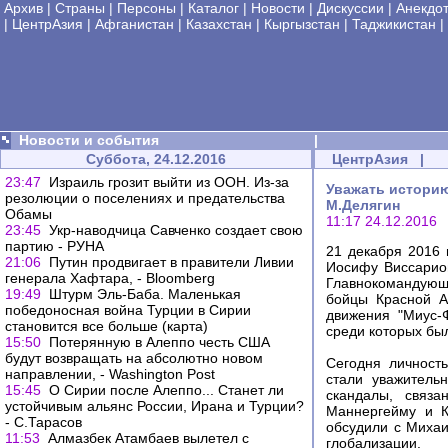
Архив
|
Страны
|
Персоны
|
Каталог
|
Новости
|
Дискуссии
|
Анекдо
|
ЦентрАзия
|
Афганистан
|
Казахстан
|
Кыргызстан
|
Таджикистан
|
Новости и события
|
Суббота, 24.12.2016
ЦентрАзия
|
23:47
Израиль грозит выйти из ООН. Из-за
Уважать историю
резолюции о поселениях и предательства
М.Делягин
Обамы
11:17 24.12.2016
23:45
Укр-наводчица Савченко создает свою
партию - РУНА
21 декабря 2016 
21:06
Путин продвигает в правители Ливии
Иосифу Виссарион
генерала Хафтара, - Bloomberg
Главнокомандующе
19:49
Штурм Эль-Баба. Маленькая
бойцы Красной А
победоносная война Турции в Сирии
движения "Миус-
становится все больше (карта)
среди которых бы
15:50
Потерянную в Алеппо честь США
будут возвращать на абсолютно новом
Сегодня личност
направлении, - Washington Post
стали уважитель
15:45
О Сирии после Алеппо... Станет ли
скандалы, связа
устойчивым альянс России, Ирана и Турции?
Маннергейму и К
- С.Тарасов
обсудили с Миха
11:53
Алмазбек Атамбаев вылетел с
глобализации.