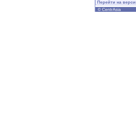
Перейти на верс
©
CentrAsia