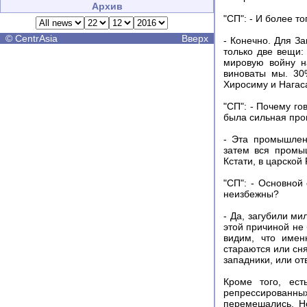
Архив
"СП": - И более т
©
CentrAsia
Вверх
- Конечно. Для З
только две вещи:
мировую войну н
виноваты мы. 30
Хиросиму и Нагас
"СП": - Почему г
была сильная пр
- Эта промышленн
затем вся промы
Кстати, в царско
"СП": - Основной
неизбежны?
- Да, загубили м
этой причиной не 
видим, что имен
стараются или сня
западники, или от
Кроме того, ест
репрессированных
перемешались. Но