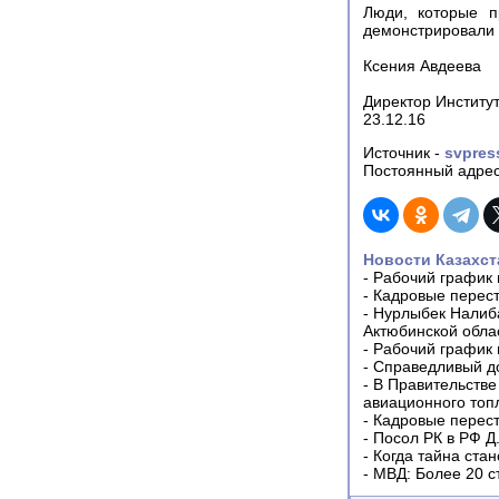
Люди, которые п
демонстрировали 
Ксения Авдеева
Директор Институ
23.12.16
Источник -
svpres
Постоянный адрес
Новости Казахст
-
Рабочий график 
-
Кадровые перес
-
Нурлыбек Налиб
Актюбинской обла
-
Рабочий график 
-
Справедливый до
-
В Правительстве
авиационного топ
-
Кадровые перес
-
Посол РК в РФ Д
-
Когда тайна ста
-
МВД: Более 20 с