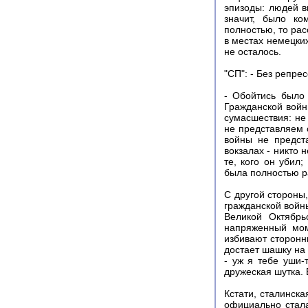
эпизоды: людей в
значит, было ко
полностью, то рас
в местах немецких
не осталось.
"СП": - Без репре
- Обойтись было
Гражданской войн
сумасшествия: не
не представляем 
войны не предст
вокзалах - никто 
те, кого он убил
была полностью р
С другой стороны,
гражданской войны
Великой Октябрь
напряженный мом
избивают сторонн
достает шашку на 
- уж я тебе уши-
дружеская шутка. 
Кстати, сталинск
официально стала