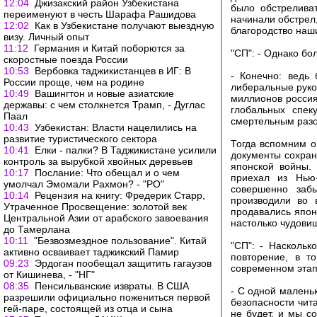
12:04
Джизакский район Узбекистана
было обстрелива
переименуют в честь Шарафа Рашидова
начинали обстрел,
12:02
Как в Узбекистане получают выездную
благородство наш
визу. Личный опыт
11:12
Германия и Китай поборются за
"СП": - Однако бо
скоростные поезда России
10:53
Вербовка таджикистанцев в ИГ: В
- Конечно: ведь
России проще, чем на родине
либеральные руко
10:49
Вашингтон и новые азиатские
миллионов россия
державы: с чем столкнется Трамп, - Дуглас
глобальных спек
Паал
смертельным раз
10:43
Узбекистан: Власти нацелились на
развитие туристического сектора
Тогда вспомним о
10:41
Елки - палки? В Таджикистане усилили
документы сохран
контроль за вырубкой хвойных деревьев
японской войны.
10:17
Послание: Что обещал и о чем
приехал из Нью
умолчал Эмомали Рахмон? - "РО"
совершенно заб
10:14
Рецензия на книгу: Фредерик Старр,
производили во 
Утраченное Просвещение: золотой век
продавались япон
Центральной Азии от арабского завоевания
настолько чудовищ
до Тамерлана
10:11
"Безвозмездное пользование". Китай
"СП": - Наскольк
активно осваивает таджикский Памир
повторение, в т
09:23
Эрдоган пообещал защитить гагаузов
современном этап
от Кишинева, - "НГ"
08:35
Пенсильванские извраты. В США
- С одной малень
разрешили официально пожениться первой
безопасности чит
гей-паре, состоящей из отца и сына
не будет, и мы с