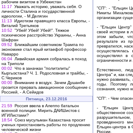
рабочим визитом в Узбекистан
11:17
Уважать историю, уважать себя. О
"СП": - "Ельцин 
личности Сталина и государственной
Никиты Михалков
идеологии, - М.Делягин
организации суще
11:13
Идиотизм правящего класса Европы, -
Виталий Третьяков
- "Ельцин Центр"
10:52
"Убей! Убей! Убей!". Тяжкое
своей истории в 
психическое расстройство Украины, - Анна
этом забыли, чт
Шафран
результате из п
09:52
Ближайшим советником Трампа по
превратился, наск
экономике стал ярый китаефоб профессор
осуществлялась
Наварро
осуществлял в о
06:04
Ливийская армия собралась в поход
ограниченности и 
на Триполи
00:02
Что в заначках "политэлиты"
Естественно, лю
Кыргызстана? Ч. 1. Родословная и трайбы, -
Центра" и, как с
С.Чериков
нужно развивать, 
00:00
Внимание в воздух. Зачем Душанбе
годы. Поэтому л
грозится прервать авиационное сообщение с
сознания, нужно к
Россией, - А.Сейидов
"СП": - Чем опасе
Пятница, 23.12.2016
21:59
Россия ввела в Алеппо батальон
- "Ельцин Цент
военной полиции. Мирить ДАИШистов с
общественное соз
ИГИЛистами?
разрушительном,
18:54
Союз мусульман Казахстана просит
проведенного м
ученых приостановить работы по продлению
Ельцин-центра в 
человеческой жизни
России.