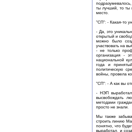
подразумевалось,
ты лучший, то ты
место.
"СП": - Какая-то 
- Да, это уникал
открытый и свобо
можно было созд
участвовать на в
- не только про
организация - э
национальной кул
года и приняты
политическую сре
войны, провела к
"СП": - А как вы о
- НЭП выработал
высвобождать лю
методами граждан
просто не знали.
Мы также забыва
строить линию Ма
понятно, что буде
выработал, и соз