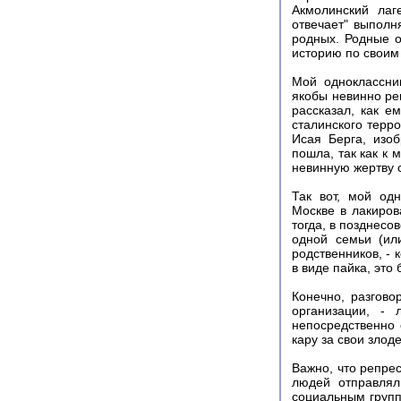
Акмолинский лаг
отвечает" выполн
родных. Родные о
историю по своим
Мой одноклассник
якобы невинно ре
рассказал, как е
сталинского терро
Исая Берга, изоб
пошла, так как к 
невинную жертву 
Так вот, мой од
Москве в лакиров
тогда, в позднесо
одной семьи (ил
родственников, - 
в виде пайка, это
Конечно, разгово
организации, -
непосредственно 
кару за свои злод
Важно, что репре
людей отправлял
социальным групп